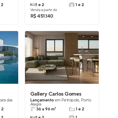
 2
1 e 2
1 e 2
Venda a partir de
R$ 451.140
Gallery Carlos Gomes
ara das
Lançamento
em
Petrópolis
,
Porto
Alegre
e 2
36 a 96 m²
1 e 2
 2
1 e 2
1