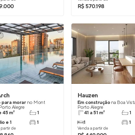
9.000
R$ 570.198
Arch
Hauzen
 para morar
no
Mont
Em construção
na
Boa Vist
Porto Alegre
Porto Alegre
e 45 m²
1
41 a 51 m²
1
io e 1
1
1
1
partir de
Venda a partir de