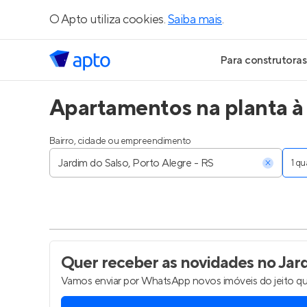
O Apto utiliza cookies.
Saiba mais
.
Para construtoras
Apartamentos na planta à 
Geração de Le
Geração de Vis
Bairro, cidade ou empreendimento
1 q
Geração de Ve
Maiores Const
Parcerias Imobi
Quer receber as novidades
no Jard
Vamos enviar por WhatsApp novos imóveis do jeito qu
Anunciar Imóve