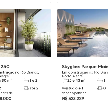
r 250
Skyglass Parque Moi
nstrução
no
Rio Branco
,
Em construção
no
Rio Bra
Alegre
Porto Alegre
a 80 m²
1 e 2
25 e 43 m²
1
2
até 2
studio e 1
0
partir de
Venda a partir de
8.000
R$ 523.229