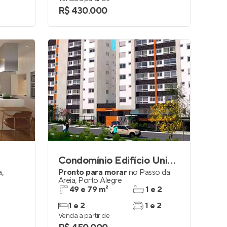
R$ 430.000
Condomínio Edifício University Place
a
,
Pronto para morar
no
Passo da
Areia
,
Porto Alegre
49 e 79 m²
1 e 2
1 e 2
1 e 2
Venda a partir de