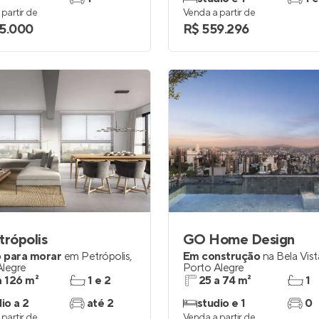
partir de
Venda a partir de
5.000
R$ 559.296
trópolis
GO Home Design
 para morar
em
Petrópolis
,
Em construção
na
Bela Vist
Alegre
Porto Alegre
a 126 m²
1 e 2
25 a 74 m²
1
io a 2
até 2
studio e 1
0
partir de
Venda a partir de