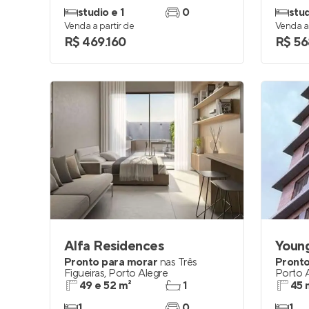
studio e 1
0
stud
Venda a partir de
Venda a 
R$ 469.160
R$ 56
Alfa Residences
Youn
Pronto para morar
nas
Três
Pronto
Figueiras
,
Porto Alegre
Porto 
49 e 52 m²
1
45 
1
0
1