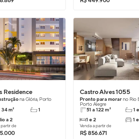
8.869
R$ 449.900
s Residence
Castro Alves 1055
nstrução
na
Glória
,
Porto
Pronto para morar
no
Rio 
Porto Alegre
a 34 m²
1
51 a 122 m²
1 
io a 2
1 e 2
1 e
partir de
Venda a partir de
5.000
R$ 856.671