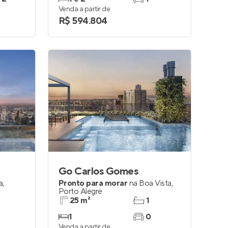
Venda a partir de
R$ 594.804
Go Carlos Gomes
a
,
Pronto para morar
na
Boa Vista
,
Porto Alegre
25 m²
1
1
0
Venda a partir de