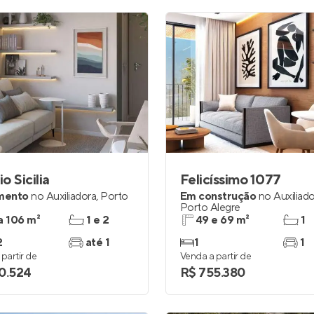
io Sicilia
Felicíssimo 1077
mento
no
Auxiliadora
,
Porto
Em construção
no
Auxiliad
Porto Alegre
a 106 m²
1 e 2
49 e 69 m²
1
2
até 1
1
1
partir de
Venda a partir de
0.524
R$ 755.380