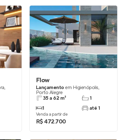
Flow
ora
,
Lançamento
em
Higienópolis
,
Porto Alegre
35 a 62 m²
1
1
até 1
Venda a partir de
R$ 472.700