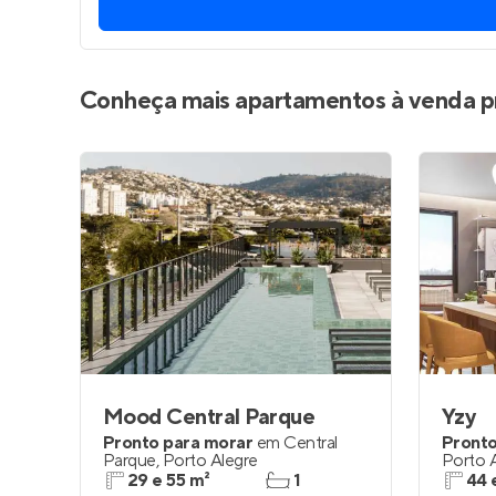
Entrar no Pa
Conheça mais apartamentos à venda p
Mood Central Parque
Yzy
Pronto para morar
em
Central
Pronto
Parque
,
Porto Alegre
Porto 
29 e 55 m²
1
44 