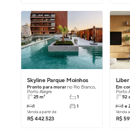
Skyline Parque Moinhos
Libe
Pronto para morar
no
Rio Branco
,
Em co
Porto Alegre
Porto 
25 m²
1
52 
1
1
1 e 
Venda a partir de
Venda a 
R$ 442.523
R$ 59