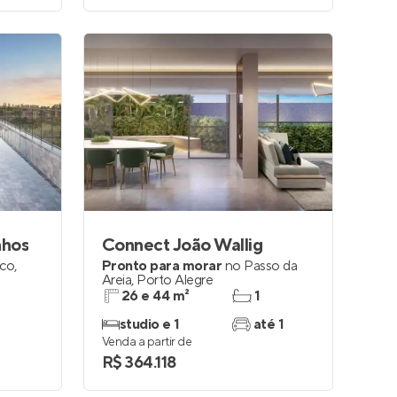
nhos
Connect João Wallig
nco
,
Pronto para morar
no
Passo da
Areia
,
Porto Alegre
26 e 44 m²
1
studio e 1
até 1
Venda a partir de
R$ 364.118