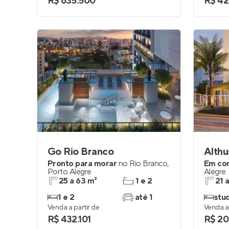
R$ 635.500
R$ 42
Go Rio Branco
Althu
Pronto para morar
no
Rio Branco
,
Em co
Porto Alegre
Alegre
25 a 63 m²
1 e 2
21 
1 e 2
até 1
stud
Venda a partir de
Venda a 
R$ 432.101
R$ 20