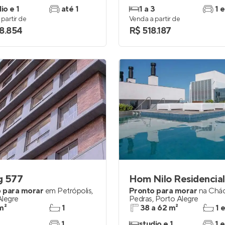
io e 1
até 1
1 a 3
1 e
partir de
Venda a partir de
8.854
R$ 518.187
g 577
Hom Nilo Residencial
 para morar
em
Petrópolis
,
Pronto para morar
na
Chác
Alegre
Pedras
,
Porto Alegre
m²
1
38 a 62 m²
1 
1
studio e 1
1 e