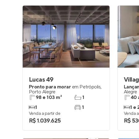
Lucas 49
Villag
Pronto para morar
em
Petrópolis
,
Lança
Porto Alegre
Alegre
98 e 103 m²
1
40 
1
1
1 e 
Venda a partir de
Venda a 
R$ 1.039.625
R$ 53