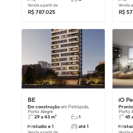
Venda a partir de
Venda a 
R$ 787.025
R$ 57
BE
iO Pe
Em construção
em
Petrópolis
,
Pronto
Porto Alegre
Porto 
29 a 43 m²
1
45 
studio e 1
até 1
stud
Venda a partir de
Venda a 