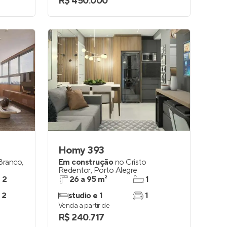
R$ 450.000
Homy 393
Branco
,
Em construção
no
Cristo
Redentor
,
Porto Alegre
e 2
26 a 95 m²
1
 2
studio e 1
1
Venda a partir de
R$ 240.717