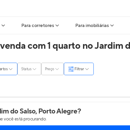
Para corretores
Para imobiliárias
venda com 1 quarto no Jardim do
ads
Leads para Corretores
Leads para Imobiliárias
itas
Corretor+
Hub de imobiliárias
uartos
Status
Preço
Filtrar
ndas
Parcerias imobiliárias
Anunciar imóveis
rutoras
Hub de Corretores
Entrar no Painel de 
liárias
Perfil Verificado
im do Salso, Porto Alegre
?
e você está procurando.
is
Anunciar imóveis