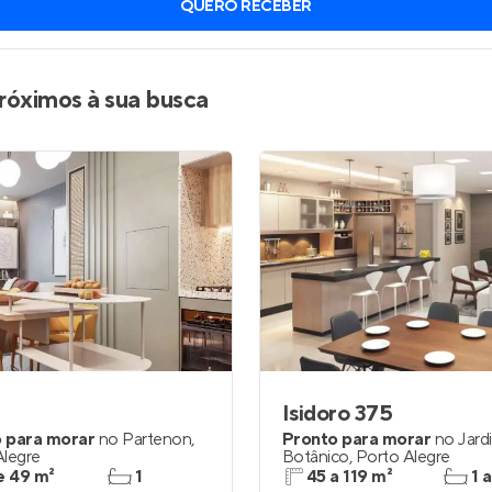
QUERO RECEBER
inel de Clientes
Entrar no Painel de Clientes
Entrar no Apto
róximos à sua busca
Isidoro 375
 para morar
no
Partenon
,
Pronto para morar
no
Jard
Alegre
Botânico
,
Porto Alegre
e 49 m²
1
45 a 119 m²
1 a