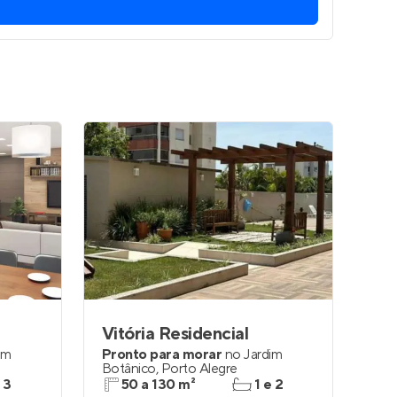
Entrar no Apto
Vitória Residencial
im
Pronto para morar
no
Jardim
Botânico
,
Porto Alegre
 3
50 a 130 m²
1 e 2