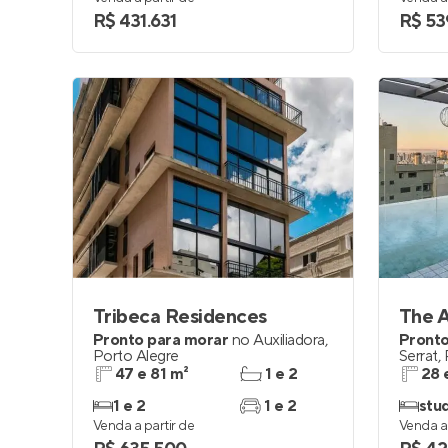
R$ 431.631
R$ 53
Tribeca Residences
The 
Pronto para morar
no
Auxiliadora
,
Pronto
Porto Alegre
Serrat
,
47 e 81 m²
1 e 2
28 
1 e 2
1 e 2
stud
Venda a partir de
Venda a 