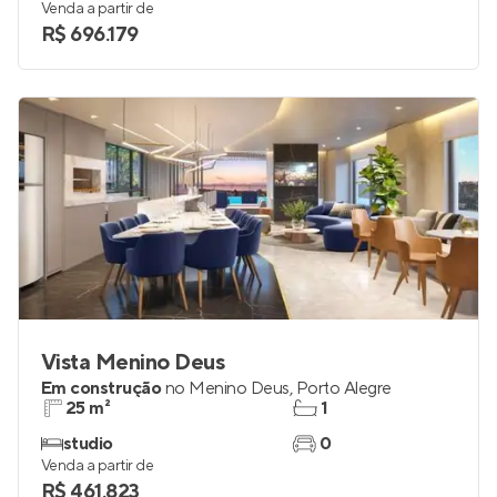
Venda a partir de
R$ 696.179
Vista Menino Deus
Em construção
no
Menino Deus
,
Porto Alegre
25 m²
1
studio
0
Venda a partir de
R$ 461.823