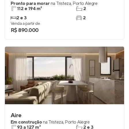
Pronto para morar
na
Tristeza
,
Porto Alegre
112 e 194 m²
2
2 e 3
2
Venda a partir de
R$ 890.000
Aire
Em construção
na
Tristeza
,
Porto Alegre
93 a 127 m²
2 e 3