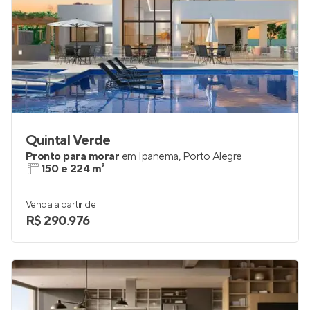
Quintal Verde
Pronto para morar
em
Ipanema
,
Porto Alegre
150 e 224 m²
Venda a partir de
R$ 290.976