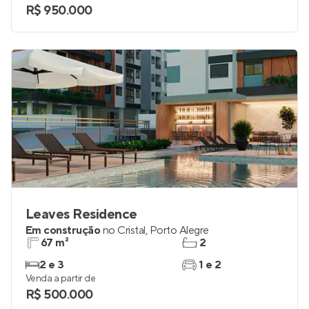
R$ 950.000
Leaves Residence
Em construção
no
Cristal
,
Porto Alegre
67 m²
2
2 e 3
1 e 2
Venda a partir de
R$ 500.000