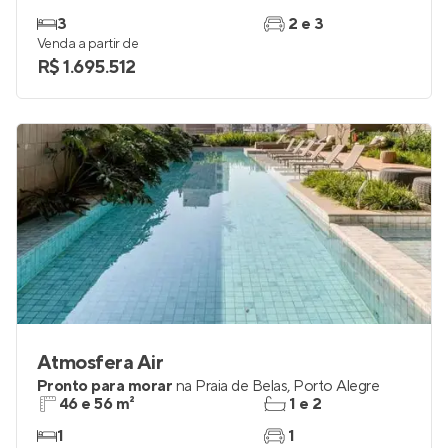
3
2 e 3
Venda a partir de
R$ 1.695.512
Atmosfera Air
Pronto para morar
na
Praia de Belas
,
Porto Alegre
46 e 56 m²
1 e 2
1
1