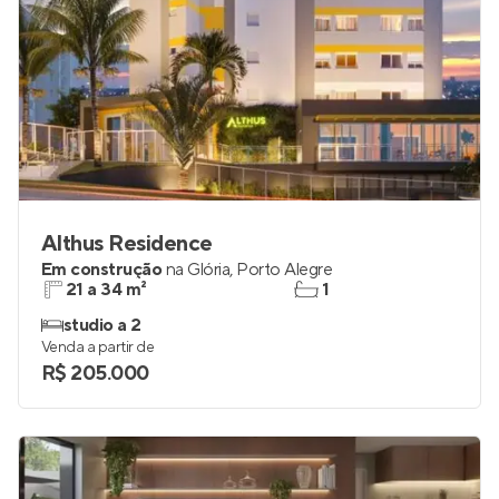
Althus Residence
Em construção
na
Glória
,
Porto Alegre
21 a 34 m²
1
studio a 2
Venda a partir de
R$ 205.000