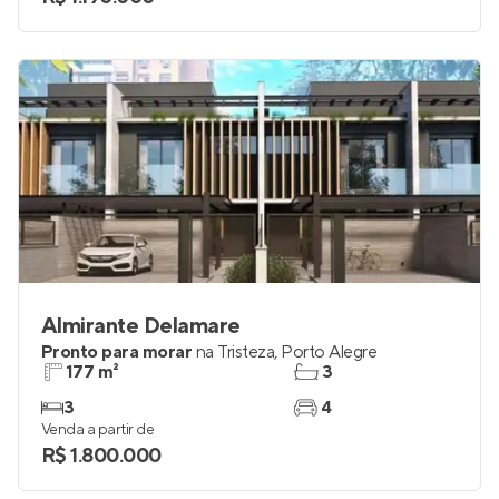
Almirante Delamare
Pronto para morar
na
Tristeza
,
Porto Alegre
177 m²
3
3
4
Venda a partir de
R$ 1.800.000