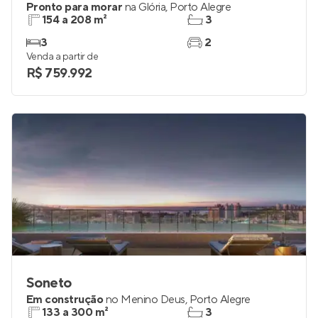
Pronto para morar
na
Glória
,
Porto Alegre
154 a 208 m²
3
3
2
Venda a partir de
R$ 759.992
Soneto
Em construção
no
Menino Deus
,
Porto Alegre
133 a 300 m²
3