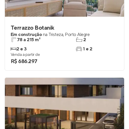
Terrazzo Botanik
Em construção
na
Tristeza
,
Porto Alegre
78 a 215 m²
2
2 e 3
1 e 2
Venda a partir de
R$ 686.297