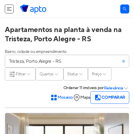
Apartamentos na planta à venda na
Tristeza, Porto Alegre - RS
Bairro, cidade ou empreendimento
Filtrar
Quartos
Status
Preço
Ordenar
11 imóveis
por
Relevância
Mosaico
Mapa
COMPARAR