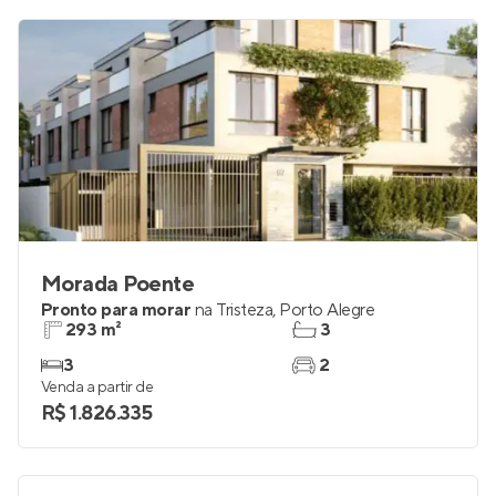
Morada Poente
Pronto para morar
na
Tristeza
,
Porto Alegre
293 m²
3
3
2
Venda a partir de
R$ 1.826.335