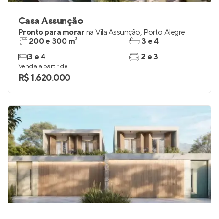
Casa Assunção
Pronto para morar
na
Vila Assunção
,
Porto Alegre
200 e 300 m²
3 e 4
3 e 4
2 e 3
Venda a partir de
R$ 1.620.000