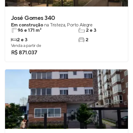
José Gomes 340
Em construção
na
Tristeza
,
Porto Alegre
96 e 171 m²
2 e 3
2 e 3
2
Venda a partir de
R$ 871.037