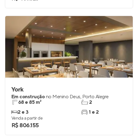
York
Em construção
no
Menino Deus
,
Porto Alegre
68 e 85 m²
2
2 e 3
1 e 2
Venda a partir de
R$ 806.155