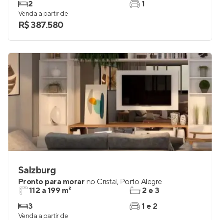
2
1
Venda a partir de
R$ 387.580
Salzburg
Pronto para morar
no
Cristal
,
Porto Alegre
112 a 199 m²
2 e 3
3
1 e 2
Venda a partir de