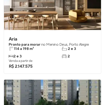
Aria
Pronto para morar
no
Menino Deus
,
Porto Alegre
114 a 198 m²
2 e 3
2 e 3
2
Venda a partir de
R$ 2.147.575