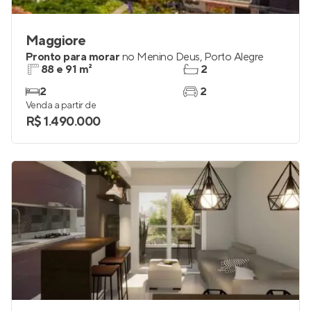
Maggiore
Pronto para morar
no
Menino Deus
,
Porto Alegre
88 e 91 m²
2
2
2
Venda a partir de
R$ 1.490.000