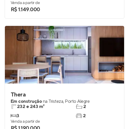
Venda a partir de
R$ 1.149.000
Thera
Em construção
na
Tristeza
,
Porto Alegre
232 e 243 m²
2
3
2
Venda a partir de
R$ 1.190.000