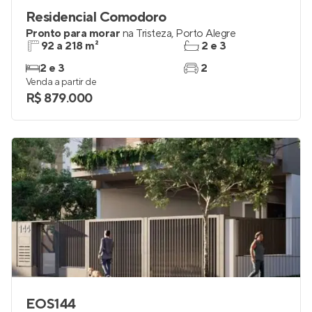
Residencial Comodoro
Pronto para morar
na
Tristeza
,
Porto Alegre
92 a 218 m²
2 e 3
2 e 3
2
Venda a partir de
R$ 879.000
EOS144