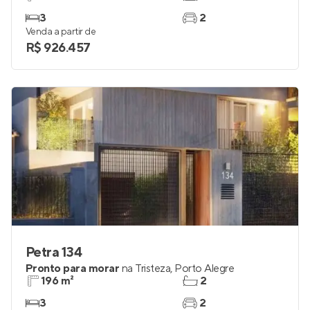
3
2
Venda a partir de
R$ 926.457
Petra 134
Pronto para morar
na
Tristeza
,
Porto Alegre
196 m²
2
3
2