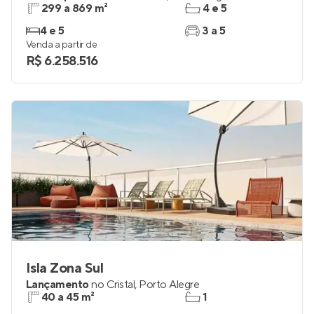
299 a 869 m²
4 e 5
4 e 5
3 a 5
Venda a partir de
R$ 6.258.516
Isla Zona Sul
Lançamento
no
Cristal
,
Porto Alegre
40 a 45 m²
1