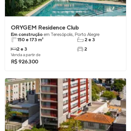
ORYGEM Residence Club
Em construção
em
Teresópolis
,
Porto Alegre
150 e 173 m²
2 e 3
2 e 3
2
Venda a partir de
R$ 926.300