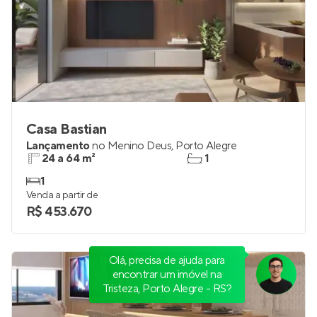
Casa Bastian
Lançamento
no
Menino Deus
,
Porto Alegre
24 a 64 m²
1
1
Venda a partir de
R$ 453.670
Olá, precisa de ajuda para
encontrar um imóvel na
Tristeza, Porto Alegre - RS?