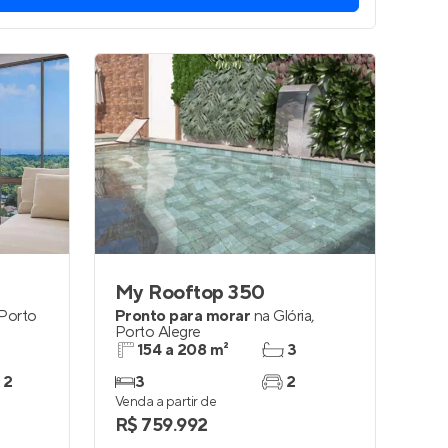
My Rooftop 350
Porto
Pronto para morar
na
Glória
,
Porto Alegre
154 a 208 m²
3
 2
3
2
Venda a partir de
R$ 759.992