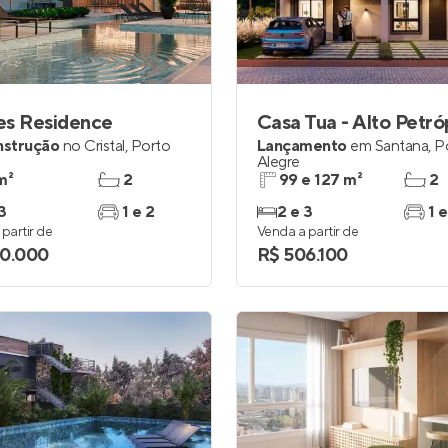
es Residence
Casa Tua - Alto Petró
nstrução
no
Cristal
,
Porto
Lançamento
em
Santana
,
P
Alegre
m²
2
99 e 127 m²
2
3
1 e 2
2 e 3
1 e
partir de
Venda a partir de
0.000
R$ 506.100