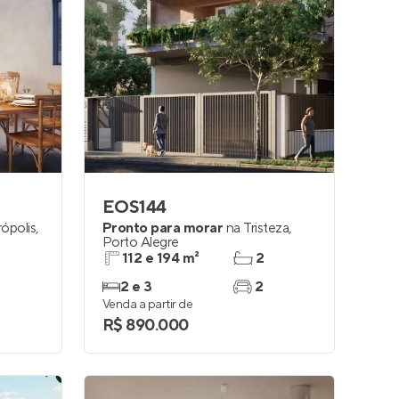
EOS144
ópolis
,
Pronto para morar
na
Tristeza
,
Porto Alegre
112 e 194 m²
2
2 e 3
2
Venda a partir de
R$ 890.000