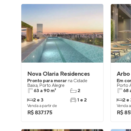
Nova Olaria Residences
Arbo
Pronto para morar
na
Cidade
Em co
Baixa
,
Porto Alegre
Porto 
63 a 90 m²
2
68 
2 e 3
1 e 2
2 e 
Venda a partir de
Venda a 
R$ 837.175
R$ 85