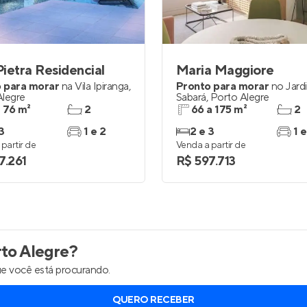
 Pietra Residencial
Maria Maggiore
 para morar
na
Vila Ipiranga
,
Pronto para morar
no
Jard
Alegre
Sabará
,
Porto Alegre
a 76 m²
2
66 a 175 m²
2
3
1 e 2
2 e 3
1 e
partir de
Venda a partir de
7.261
R$ 597.713
to Alegre
?
e você está procurando.
QUERO RECEBER