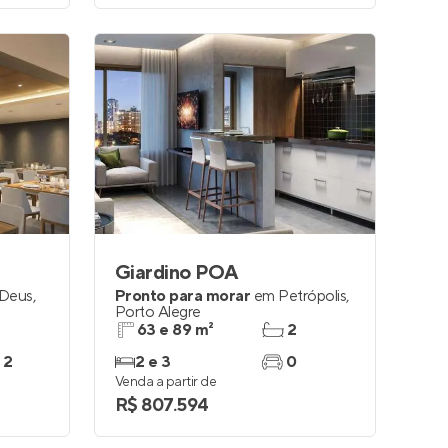
Giardino POA
 Deus
,
Pronto para morar
em
Petrópolis
,
Porto Alegre
63 e 89 m²
2
 2
2 e 3
0
Venda a partir de
R$ 807.594