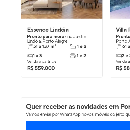
Essence Lindóia
Villa
Pronto para morar
no
Jardim
Pronto
Lindóia
,
Porto Alegre
Porto 
51 a 137 m²
1 e 2
61 
1 a 3
1 e 2
2 e 
Venda a partir de
Venda a 
R$ 559.000
R$ 58
Quer receber as novidades
em Por
Vamos enviar por WhatsApp novos imóveis do jeito qu