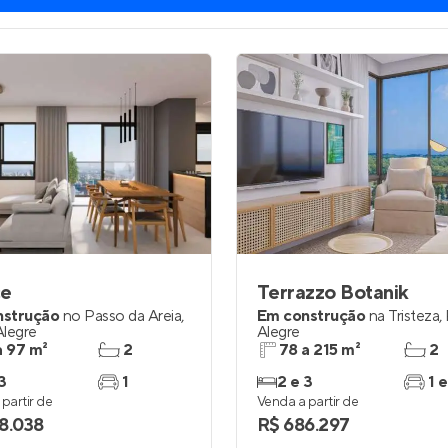
ce
Terrazzo Botanik
nstrução
no
Passo da Areia
,
Em construção
na
Tristeza
,
Alegre
Alegre
a 97 m²
2
78 a 215 m²
2
3
1
2 e 3
1 e
partir de
Venda a partir de
8.038
R$ 686.297