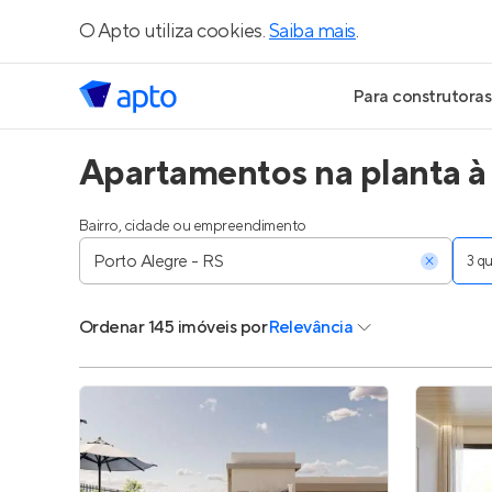
O Apto utiliza cookies.
Saiba mais
.
Para construtoras
Apartamentos na planta à
Geração de Le
Geração de Vis
Bairro, cidade ou empreendimento
3 
Geração de Ve
Ordenar
145 imóveis
por
Relevância
Maiores Const
Parcerias Imobi
Anunciar Imóve