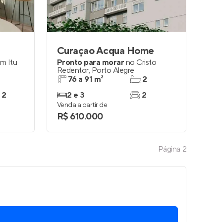
Curaçao Acqua Home
im Itu
Pronto para morar
no
Cristo
Redentor
,
Porto Alegre
76 a 91 m²
2
 2
2 e 3
2
Venda a partir de
R$ 610.000
Página
2