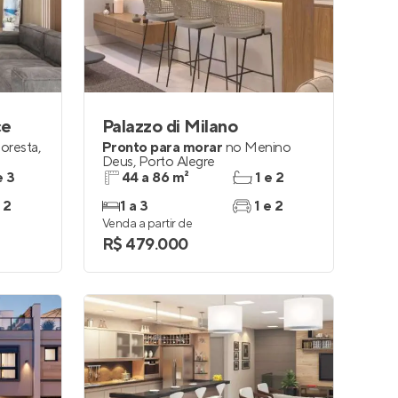
Entrar no Apto
ce
Palazzo di Milano
loresta
,
Pronto para morar
no
Menino
Deus
,
Porto Alegre
e 3
44 a 86 m²
1 e 2
 2
1 a 3
1 e 2
Venda a partir de
R$ 479.000