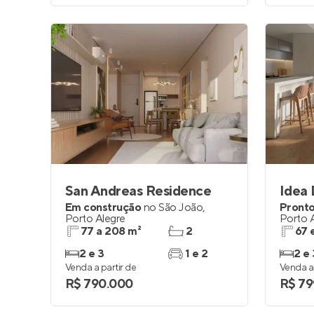
San Andreas Residence
Idea 
Em construção
no
São João
,
Pronto
Porto Alegre
Porto 
77 a 208 m²
2
67 
2 e 3
1 e 2
2 e 
Venda a partir de
Venda a 
R$ 790.000
R$ 79