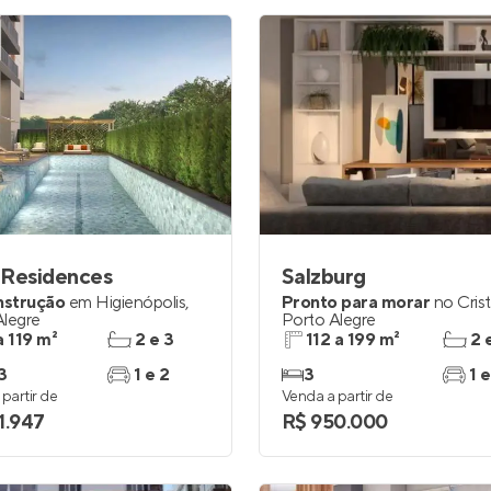
 Residences
Salzburg
nstrução
em
Higienópolis
,
Pronto para morar
no
Crist
Alegre
Porto Alegre
a 119 m²
2 e 3
112 a 199 m²
2 
3
1 e 2
3
1 e
partir de
Venda a partir de
1.947
R$ 950.000