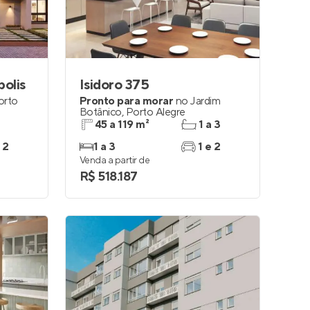
polis
Isidoro 375
orto
Pronto para morar
no
Jardim
Botânico
,
Porto Alegre
45 a 119 m²
1 a 3
 2
1 a 3
1 e 2
Venda a partir de
R$ 518.187