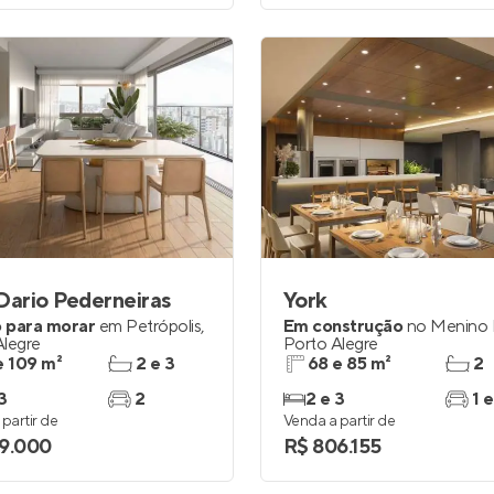
Dario Pederneiras
York
 para morar
em
Petrópolis
,
Em construção
no
Menino
Alegre
Porto Alegre
e 109 m²
2 e 3
68 e 85 m²
2
3
2
2 e 3
1 e
partir de
Venda a partir de
9.000
R$ 806.155