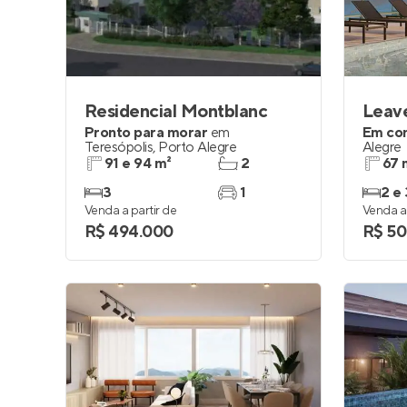
Residencial Montblanc
Leav
Pronto para morar
em
Em co
Teresópolis
,
Porto Alegre
Alegre
91 e 94 m²
2
67 
3
1
2 e 
Venda a partir de
Venda a 
R$ 494.000
R$ 50