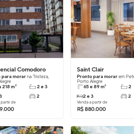
dencial Comodoro
Saint Clair
 para morar
na
Tristeza
,
Pronto para morar
em
Petr
Alegre
Porto Alegre
a 218 m²
2 e 3
65 e 89 m²
2
3
2
2 e 3
2
partir de
Venda a partir de
9.000
R$ 880.000