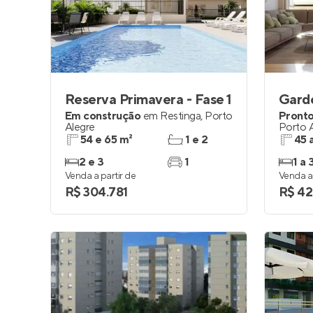
Entrar no Pa
Reserva Primavera - Fase 1
Gard
Em construção
em
Restinga
,
Porto
Pronto
Alegre
Porto 
54 e 65 m²
1 e 2
45 
2 e 3
1
1 a 
Venda a partir de
Venda a 
R$ 304.781
R$ 42