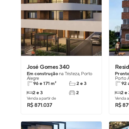
José Gomes 340
Resi
Em construção
na
Tristeza
,
Porto
Pronto
Alegre
Porto 
96 e 171 m²
2 e 3
92 
2 e 3
2
2 e 
Venda a partir de
Venda a 
R$ 871.037
R$ 87