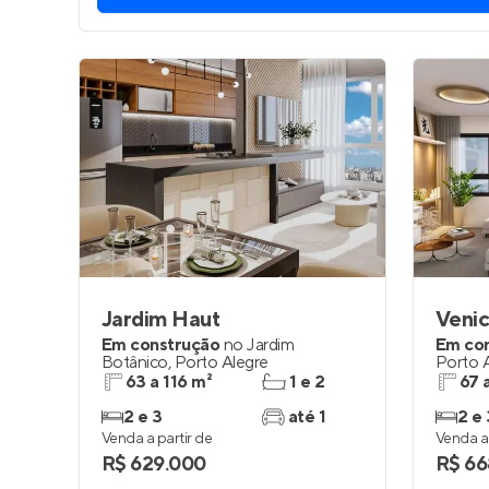
Jardim Haut
Veni
Em construção
no
Jardim
Em co
Botânico
,
Porto Alegre
Porto 
63 a 116 m²
1 e 2
67 
2 e 3
até 1
2 e 
Venda a partir de
Venda a 
R$ 629.000
R$ 66