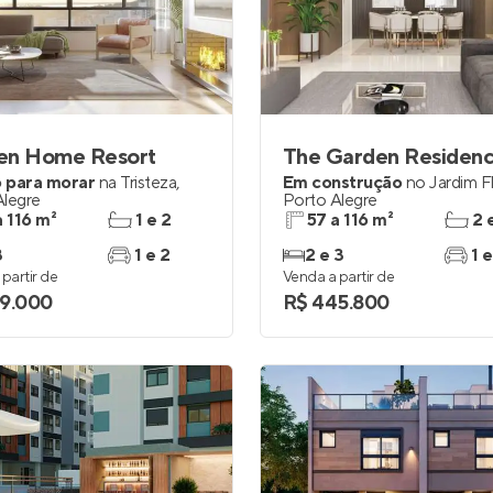
inel de Clientes
Entrar no Painel de Clientes
Entrar no Apto
en Home Resort
The Garden Residen
 para morar
na
Tristeza
,
Em construção
no
Jardim F
Alegre
Porto Alegre
a 116 m²
1 e 2
57 a 116 m²
2 
3
1 e 2
2 e 3
1 e
partir de
Venda a partir de
9.000
R$ 445.800