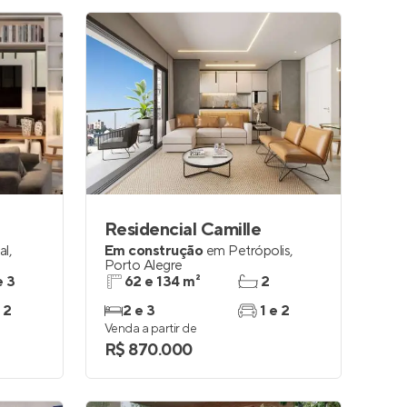
Residencial Camille
al
,
Em construção
em
Petrópolis
,
Porto Alegre
e 3
62 e 134 m²
2
 2
2 e 3
1 e 2
Venda a partir de
R$ 870.000