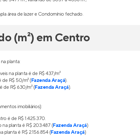
mpla área de lazer e Condomínio fechado.
do (m²) em Centro
na planta:
eis na planta é de R$ 437/m²
 de R$ 50/m² (
Fazenda Araçá
).
é de R$ 630/m² (
Fazenda Araçá
).
mentos imobiliários):
tro é de R$ 1.425.370.
 na planta é R$ 203.487 (
Fazenda Araçá
)
 planta é R$ 2.156.854 (
Fazenda Araçá
)