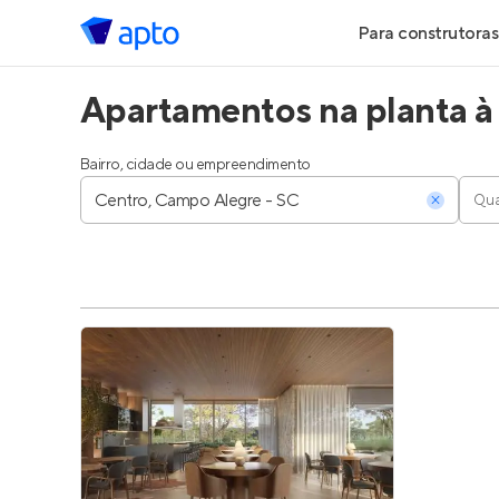
Para construtoras
Apartamentos na planta à
Geração de Le
Geração de Vis
Bairro, cidade ou empreendimento
Qua
Geração de Ve
Maiores Const
Parcerias Imobi
Anunciar Imóve
Entrar no Pa