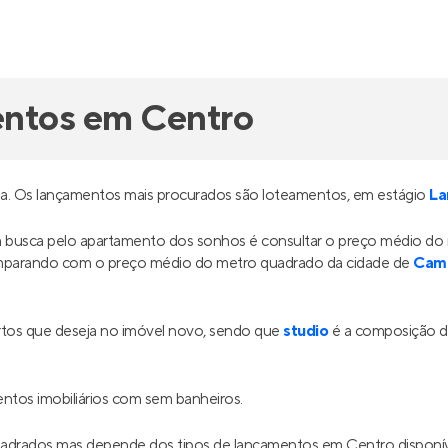
entos em Centro
da. Os lançamentos mais procurados são loteamentos, em estágio
La
ua busca pelo apartamento dos sonhos é consultar o preço médio d
omparando com o preço médio do metro quadrado da cidade de
Cam
tos que deseja no imóvel novo, sendo que
studio
é a composição de
tos imobiliários com sem banheiros.
quadrados mas depende dos tipos de lançamentos em Centro dispon