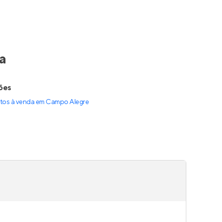
a
ões
tos à venda
em
Campo Alegre