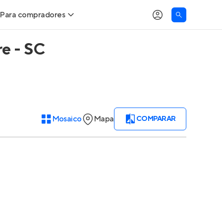
Para compradores
e - SC
Buscar um imóvel novo
Meu perfil
Calcule seu Poder de Compra
Imóveis Visualizados
Comprar x Alugar
Imóveis Contatados
Mosaico
Mapa
COMPARAR
Correção do INCC
Clientes
Entrar no Apto
Simulador de Financiamento
Encontre um corretor
Entrar no Apto