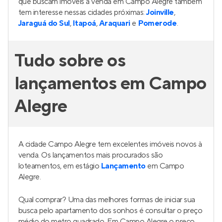
que buscam imóveis à venda em Campo Alegre também
tem interesse nessas cidades próximas:
Joinville
,
Jaraguá do Sul
,
Itapoá
,
Araquari
e
Pomerode
.
Tudo sobre os
lançamentos em Campo
Alegre
A cidade Campo Alegre tem excelentes imóveis novos à
venda. Os lançamentos mais procurados são
loteamentos, em estágio
Lançamento
em Campo
Alegre.
Qual comprar? Uma das melhores formas de iniciar sua
busca pelo apartamento dos sonhos é consultar o preço
médio do metro quadrado. Em Campo Alegre o preço