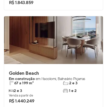
R$ 1.843.859
Golden Beach
Em construção
em
Itacolomi
,
Balneário Piçarras
67 a 199 m²
2 e 3
2 e 3
1 e 2
Venda a partir de
R$ 1.440.249