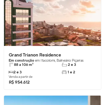
Grand Trianon Residence
Em construção
em
Itacolomi
,
Balneário Piçarras
88 a 106 m²
2 e 3
2 e 3
1 e 2
Venda a partir de
R$ 954.612