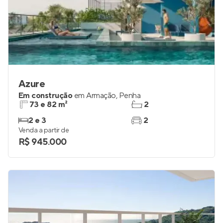
Azure
Em construção
em
Armação
,
Penha
73 e 82 m²
2
2 e 3
2
Venda a partir de
R$ 945.000