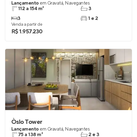
Lançamento
em
Gravatá
,
Navegantes
112 a 154 m²
3
3
1 e 2
Venda a partir de
R$ 1.957.230
Òslo Tower
Lançamento
em
Gravatá
,
Navegantes
75 a 138 m²
2 e 3