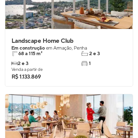
Landscape Home Club
Em construção
em
Armação
,
Penha
68 a 115 m²
2 e 3
2 e 3
1
Venda a partir de
R$ 1.133.869