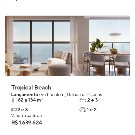
Tropical Beach
Lançamento
em
Itacolomi
,
Balneário Piçarras
82 a 134 m²
2 e 3
2 e 3
1 e 2
Venda a partir de
R$ 1.639.624