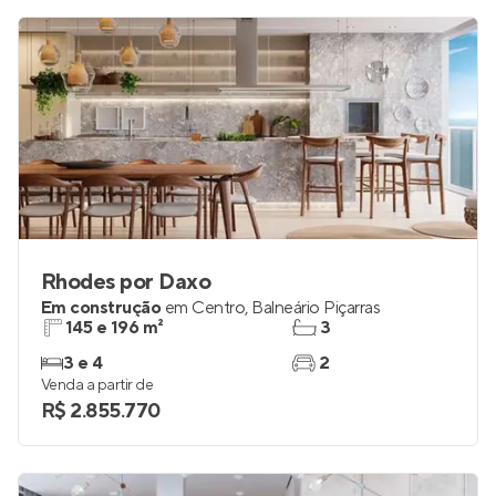
Rhodes por Daxo
Em construção
em
Centro
,
Balneário Piçarras
145 e 196 m²
3
3 e 4
2
Venda a partir de
R$ 2.855.770