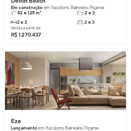
Destin Beach
Em construção
em
Itacolomi
,
Balneário Piçarras
82 e 125 m²
2 e 3
2 e 3
2 e 3
Venda a partir de
R$ 1.270.437
Èze
Lançamento
em
Itacolomi
,
Balneário Piçarras