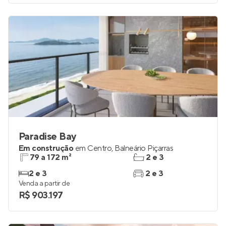
Paradise Bay
Em construção
em
Centro
,
Balneário Piçarras
79 a 172 m²
2 e 3
2 e 3
2 e 3
Venda a partir de
R$ 903.197