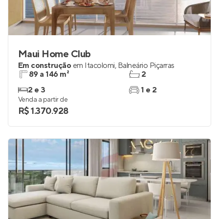
Maui Home Club
Em construção
em
Itacolomi
,
Balneário Piçarras
89 a 146 m²
2
2 e 3
1 e 2
Venda a partir de
R$ 1.370.928