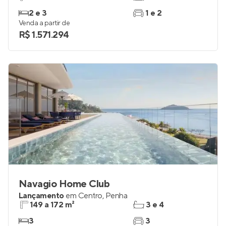
2 e 3
1 e 2
Venda a partir de
R$ 1.571.294
Navagio Home Club
Lançamento
em
Centro
,
Penha
149 a 172 m²
3 e 4
3
3