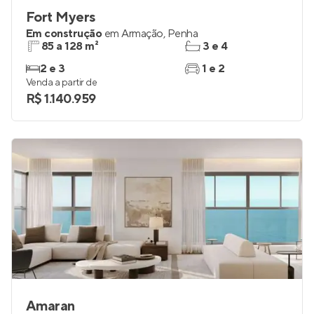
Fort Myers
Em construção
em
Armação
,
Penha
85 a 128 m²
3 e 4
2 e 3
1 e 2
Venda a partir de
R$ 1.140.959
Amaran