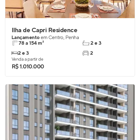
Ilha de Capri Residence
Lançamento
em
Centro
,
Penha
78 a 154 m²
2 e 3
2 e 3
2
Venda a partir de
R$ 1.010.000