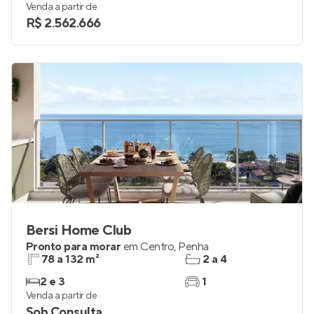
Venda a partir de
R$ 2.562.666
Bersi Home Club
Pronto para morar
em
Centro
,
Penha
78 a 132 m²
2 a 4
2 e 3
1
Venda a partir de
Sob Consulta