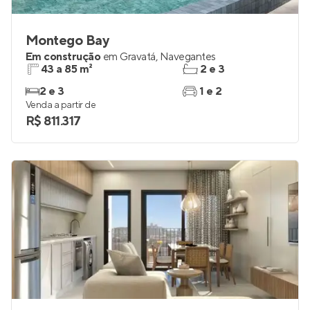
Montego Bay
Em construção
em
Gravatá
,
Navegantes
43 a 85 m²
2 e 3
2 e 3
1 e 2
Venda a partir de
R$ 811.317