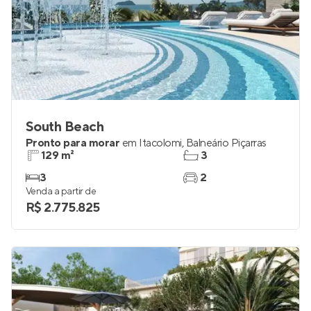
South Beach
Pronto para morar
em
Itacolomi
,
Balneário Piçarras
129 m²
3
3
2
Venda a partir de
R$ 2.775.825