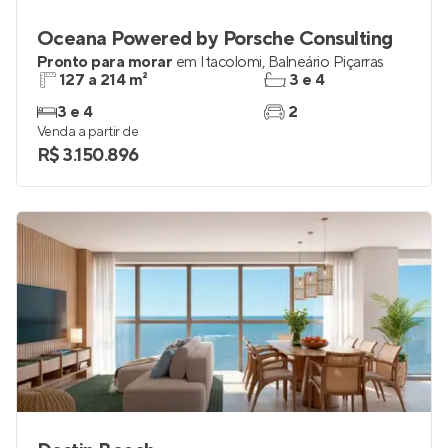
Oceana Powered by Porsche Consulting
Pronto para morar
em
Itacolomi
,
Balneário Piçarras
127 a 214 m²
3 e 4
3 e 4
2
Venda a partir de
R$ 3.150.896