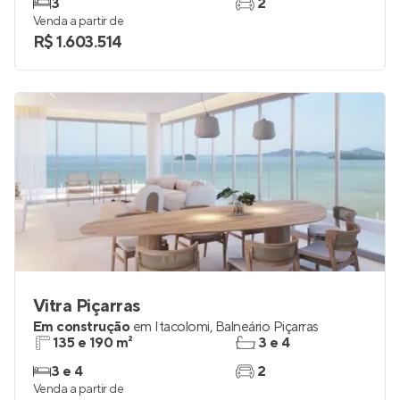
3
2
Venda a partir de
R$ 1.603.514
Vitra Piçarras
Em construção
em
Itacolomi
,
Balneário Piçarras
135 e 190 m²
3 e 4
3 e 4
2
Venda a partir de