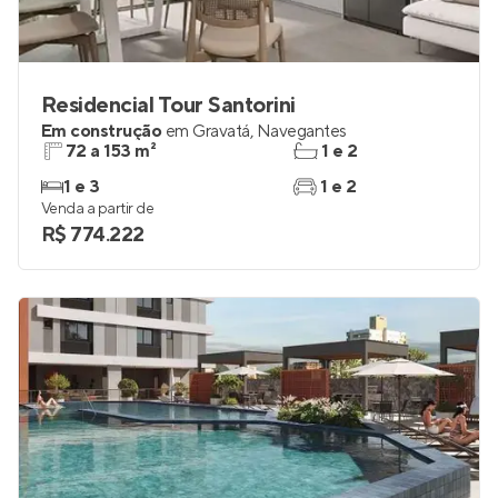
Residencial Tour Santorini
Em construção
em
Gravatá
,
Navegantes
72 a 153 m²
1 e 2
1 e 3
1 e 2
Venda a partir de
R$ 774.222