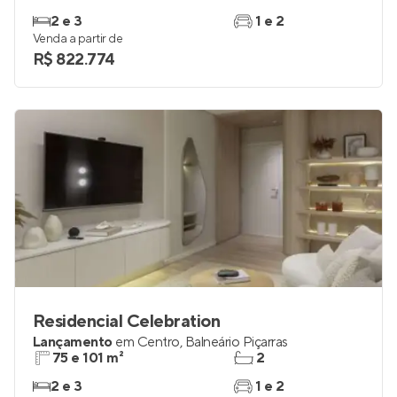
2 e 3
1 e 2
Venda a partir de
R$ 822.774
Residencial Celebration
Lançamento
em
Centro
,
Balneário Piçarras
75 e 101 m²
2
2 e 3
1 e 2