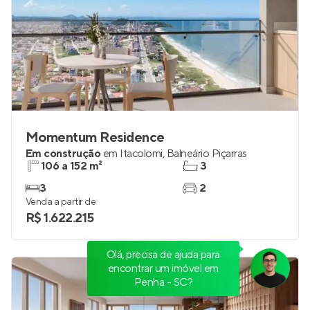
Momentum Residence
Em construção
em
Itacolomi
,
Balneário Piçarras
106 a 152 m²
3
3
2
Venda a partir de
R$ 1.622.215
Olá, precisa de ajuda para
encontrar um imóvel em
Penha - SC?