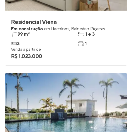
Residencial Viena
Em construção
em
Itacolomi
,
Balneário Piçarras
99 m²
1 e 3
3
1
Venda a partir de
R$ 1.023.000