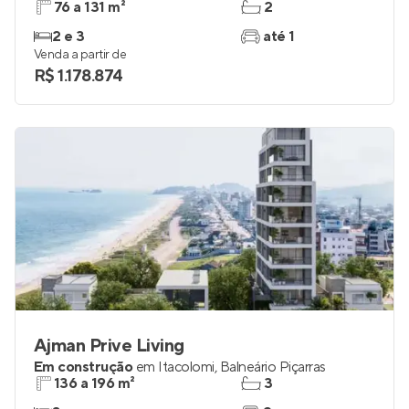
76 a 131 m²
2
2 e 3
até 1
Venda a partir de
R$ 1.178.874
Ajman Prive Living
Em construção
em
Itacolomi
,
Balneário Piçarras
136 a 196 m²
3