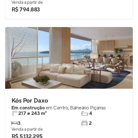
Venda a partir de
R$ 794.883
Kós Por Daxo
Em construção
em
Centro
,
Balneário Piçarras
217 e 243 m²
4
3
2
Venda a partir de
R$ 5.132.295