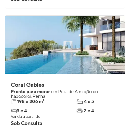
Coral Gables
Pronto para morar
em
Praia de Armação do
Itapocorói
,
Penha
198 e 206 m²
4 e 5
3 e 4
2 e 4
Venda a partir de
Sob Consulta