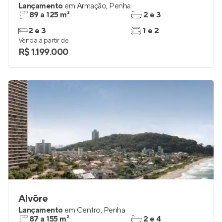
Lançamento
em
Armação
,
Penha
89 a 125 m²
2 e 3
2 e 3
1 e 2
Venda a partir de
R$ 1.199.000
Alvōre
Lançamento
em
Centro
,
Penha
87 a 155 m²
2 e 4