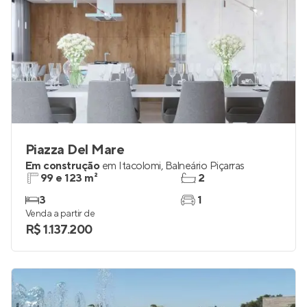
Piazza Del Mare
Em construção
em
Itacolomi
,
Balneário Piçarras
99 e 123 m²
2
3
1
Venda a partir de
R$ 1.137.200