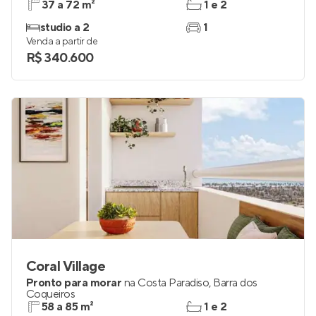
37 a 72 m²
1 e 2
studio a 2
1
Venda a partir de
R$ 340.600
Coral Village
Pronto para morar
na
Costa Paradiso
,
Barra dos
Coqueiros
58 a 85 m²
1 e 2