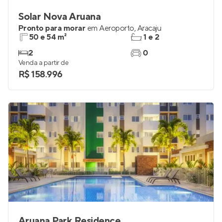
Solar Nova Aruana
Pronto para morar
em
Aeroporto
,
Aracaju
50 e 54 m²
1 e 2
2
0
Venda a partir de
R$ 158.996
Aruana Park Residence