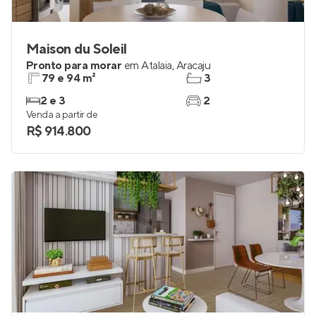
Maison du Soleil
Pronto para morar
em
Atalaia
,
Aracaju
79 e 94 m²
3
2 e 3
2
Venda a partir de
R$ 914.800