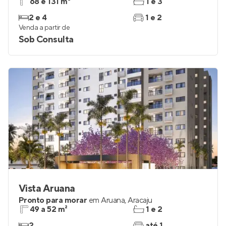
68 e 131 m²
1 e 3
2 e 4
1 e 2
Venda a partir de
Sob Consulta
Vista Aruana
Pronto para morar
em
Aruana
,
Aracaju
49 a 52 m²
1 e 2
2
até 1