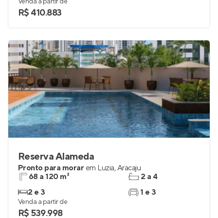
Venda a partir de
R$ 410.883
Reserva Alameda
Pronto para morar
em
Luzia
,
Aracaju
68 a 120 m²
2 a 4
2 e 3
1 e 3
Venda a partir de
R$ 539.998