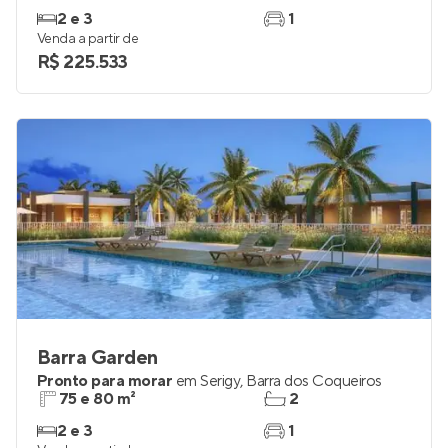
2 e 3
1
Venda a partir de
R$ 225.533
Barra Garden
Pronto para morar
em
Serigy
,
Barra dos Coqueiros
75 e 80 m²
2
2 e 3
1