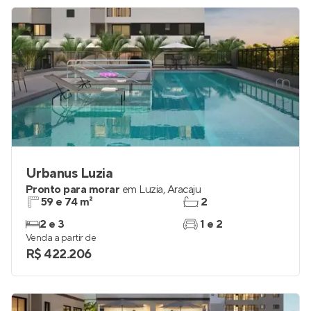
Urbanus Luzia
Pronto para morar
em
Luzia
,
Aracaju
59 e 74 m²
2
2 e 3
1 e 2
Venda a partir de
R$ 422.206