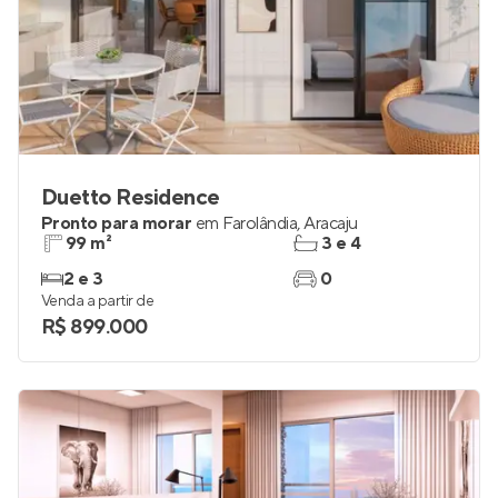
Duetto Residence
Pronto para morar
em
Farolândia
,
Aracaju
99 m²
3 e 4
2 e 3
0
Venda a partir de
R$ 899.000