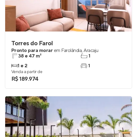
Torres do Farol
Pronto para morar
em
Farolândia
,
Aracaju
38 e 47 m²
1
1 e 2
1
Venda a partir de
R$ 189.974