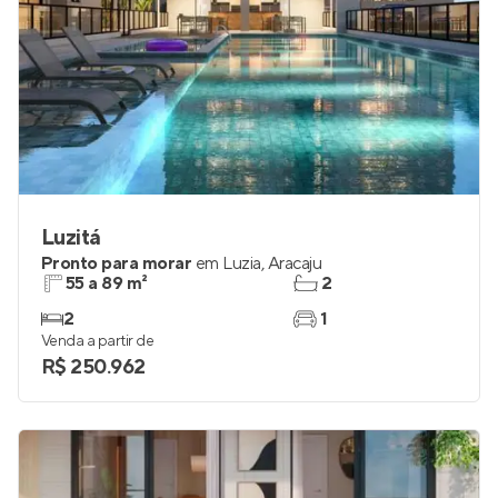
Luzitá
Pronto para morar
em
Luzia
,
Aracaju
55 a 89 m²
2
2
1
Venda a partir de
R$ 250.962