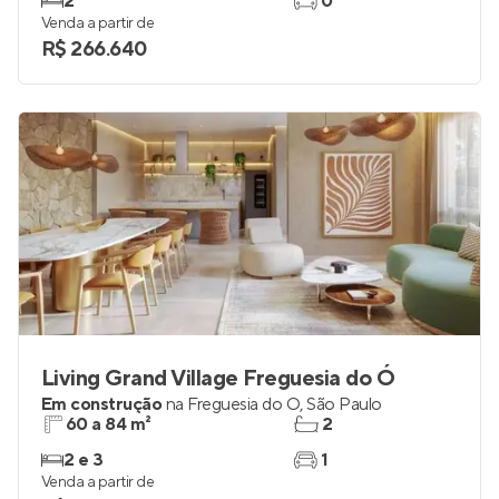
2
0
Venda a partir de
R$ 266.640
Living Grand Village Freguesia do Ó
Em construção
na
Freguesia do Ó
,
São Paulo
60 a 84 m²
2
2 e 3
1
Venda a partir de