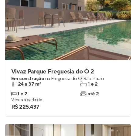
Vivaz Parque Freguesia do Ó 2
Em construção
na
Freguesia do Ó
,
São Paulo
24 a 37 m²
1 e 2
1 e 2
até 2
Venda a partir de
R$ 225.437