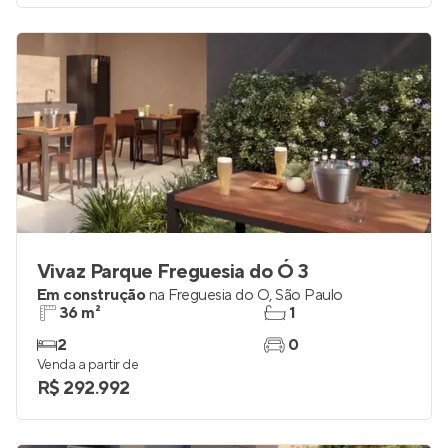
Vivaz Parque Freguesia do Ó 3
Em construção
na
Freguesia do Ó
,
São Paulo
36 m²
1
2
0
Venda a partir de
R$ 292.992