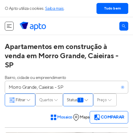
O Apto utiliza cookies.
Saiba mais
.
Tudo bem
Apartamentos em construção à
venda em Morro Grande, Caieiras -
SP
Bairro, cidade ou empreendimento
Filtrar
Quartos
Status
1
Preço
Mosaico
Mapa
COMPARAR