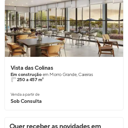
Vista das Colinas
Em construção
em
Morro Grande
,
Caieiras
250 a 457 m²
Venda a partir de
Sob Consulta
Quer receber as novidades
em