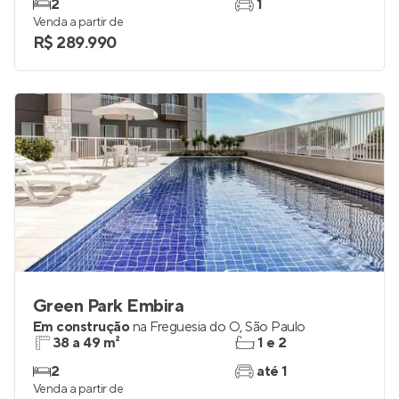
2
1
Venda a partir de
R$ 289.990
Green Park Embira
Em construção
na
Freguesia do Ó
,
São Paulo
38 a 49 m²
1 e 2
2
até 1
Venda a partir de