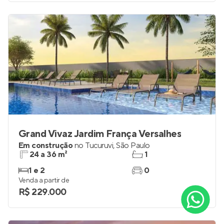
Grand Vivaz Jardim França Versalhes
Em construção
no
Tucuruvi
,
São Paulo
24 a 36 m²
1
1 e 2
0
Venda a partir de
R$ 229.000