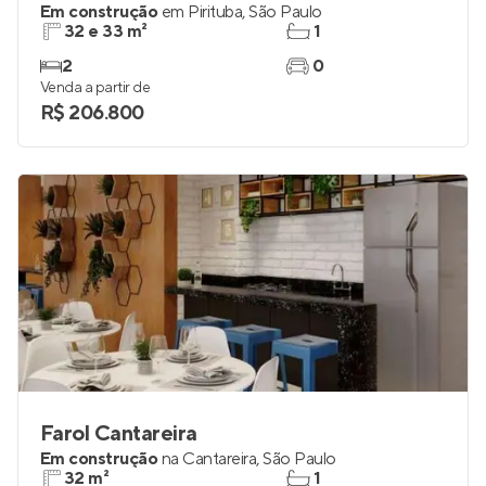
Em construção
em
Pirituba
,
São Paulo
32 e 33 m²
1
2
0
Venda a partir de
R$ 206.800
Farol Cantareira
Em construção
na
Cantareira
,
São Paulo
32 m²
1