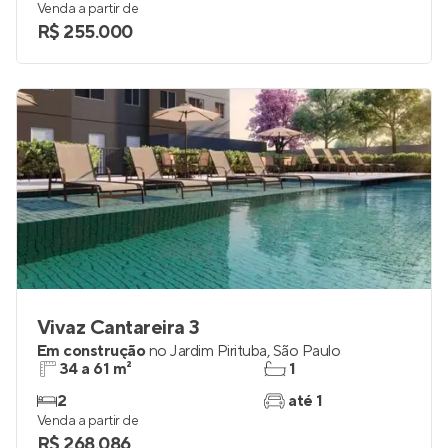
Venda a partir de
R$ 255.000
Vivaz Cantareira 3
Em construção
no
Jardim Pirituba
,
São Paulo
34 a 61 m²
1
2
até 1
Venda a partir de
R$ 268.086