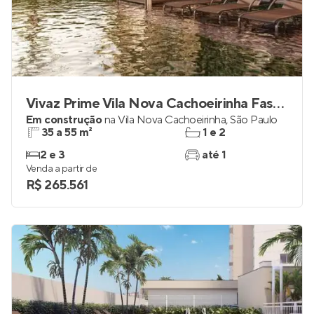
Vivaz Prime Vila Nova Cachoeirinha Fase 2
Em construção
na
Vila Nova Cachoeirinha
,
São Paulo
35 a 55 m²
1 e 2
2 e 3
até 1
Venda a partir de
R$ 265.561