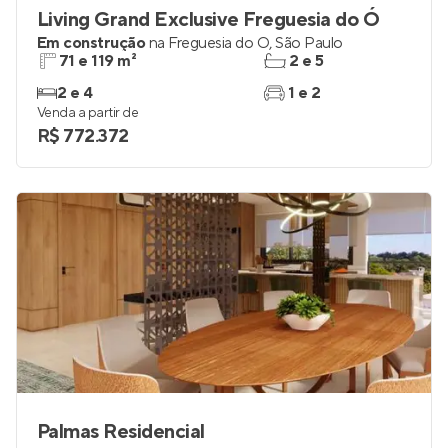
Living Grand Exclusive Freguesia do Ó
Em construção
na
Freguesia do Ó
,
São Paulo
71 e 119 m²
2 e 5
2 e 4
1 e 2
Venda a partir de
R$ 772.372
Palmas Residencial