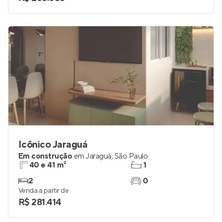
Icônico Jaraguá
Em construção
em
Jaraguá
,
São Paulo
40 e 41 m²
1
2
0
Venda a partir de
R$ 281.414