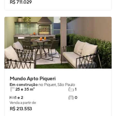
R$ 711.029
Mundo Apto Piqueri
Em construção
no
Piqueri
,
São Paulo
25 e 35 m²
1
1 e 2
0
Venda a partir de
R$ 213.553