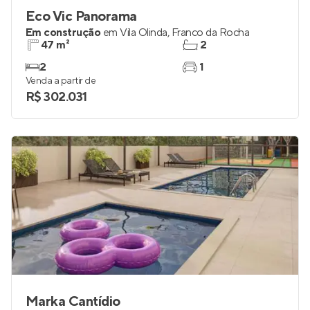
Eco Vic Panorama
Em construção
em
Vila Olinda
,
Franco da Rocha
47 m²
2
2
1
Venda a partir de
R$ 302.031
Marka Cantídio