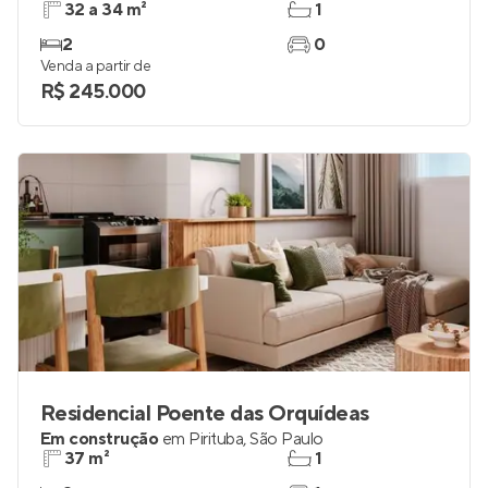
32 a 34 m²
1
2
0
Venda a partir de
R$ 245.000
Residencial Poente das Orquídeas
Em construção
em
Pirituba
,
São Paulo
37 m²
1