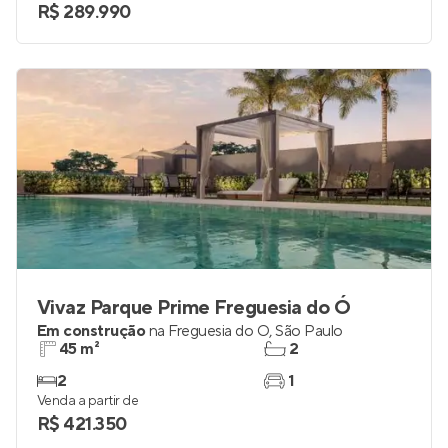
R$ 289.990
Vivaz Parque Prime Freguesia do Ó
Em construção
na
Freguesia do Ó
,
São Paulo
45 m²
2
2
1
Venda a partir de
R$ 421.350