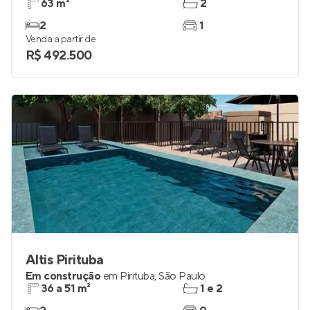
63 m²
2
2
1
Venda a partir de
R$ 492.500
Altis Pirituba
Em construção
em
Pirituba
,
São Paulo
36 a 51 m²
1 e 2