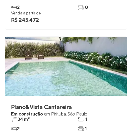
2
0
Venda a partir de
R$ 245.472
Plano&Vista Cantareira
Em construção
em
Pirituba
,
São Paulo
34 m²
1
2
1