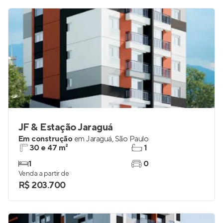
JF & Estação Jaraguá
Em construção
em
Jaraguá
,
São Paulo
30 e 47 m²
1
1
0
Venda a partir de
R$ 203.700