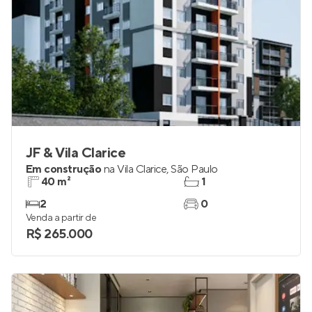
JF & Vila Clarice
Em construção
na
Vila Clarice
,
São Paulo
40 m²
1
2
0
Venda a partir de
R$ 265.000