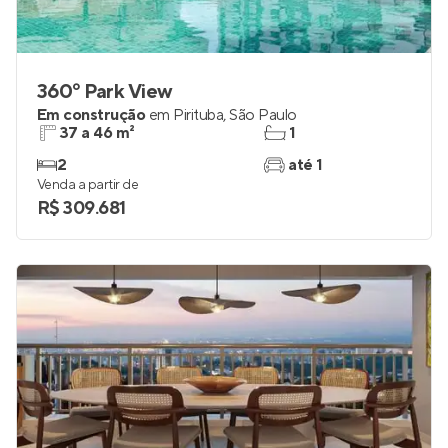
360º Park View
Em construção
em
Pirituba
,
São Paulo
37 a 46 m²
1
2
até 1
Venda a partir de
R$ 309.681