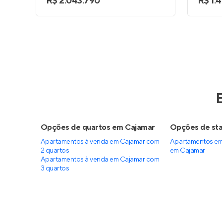
R$ 2.043.790
R$ 1.
Neo Alphaville
Della
Pronto para morar
em
Alphaville
,
Em co
Barueri
do For
175 m²
4
94 
2 e 3
3
2 e 
Venda a partir de
Venda a 
R$ 2.655.517
R$ 1.1