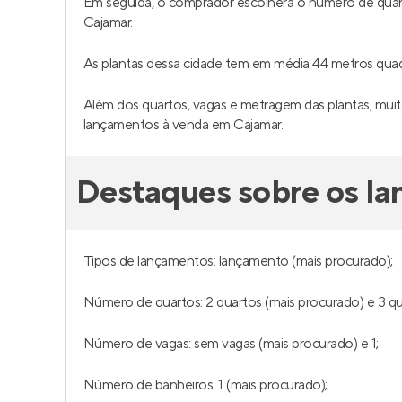
Terra Alta Barueri
Acqua
Em construção
em
Jardim Tupanci
,
Pronto
Barueri
Barueri
50 a 168 m²
1 e 2
49 
1 a 3
1 e 2
1 a 
Venda a partir de
Venda a 
R$ 464.915
R$ 53