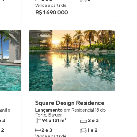
Venda a partir de
R$ 1.690.000
Square Design Residence
aville
Lançamento
em
Residencial 18 do
Forte
,
Barueri
e 3
94 a 121 m²
2 e 3
 2
2 e 3
1 e 2
Venda a partir de