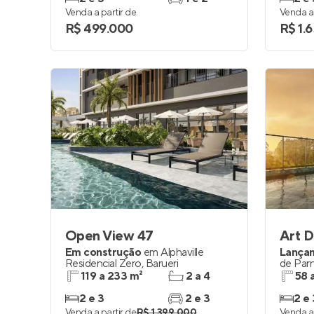
Venda a partir de
Venda a 
R$ 499.000
R$ 1.
Open View 47
Art D
Em construção
em
Alphaville
Lança
Residencial Zero
,
Barueri
de Par
119 a 233 m²
2 a 4
58 
2 e 3
2 e 3
2 e 
Venda a partir de
R$ 1.399.000
Venda a 