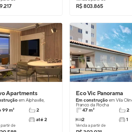
9.217
R$ 803.865
vo Apartments
Eco Vic Panorama
nstrução
em
Alphaville
,
Em construção
em
Vila Oli
Franco da Rocha
e 99 m²
2
47 m²
2
até 2
2
1
partir de
Venda a partir de