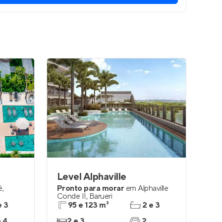
Level Alphaville
é
,
Pronto para morar
em
Alphaville
Conde II
,
Barueri
e 3
95 e 123 m²
2 e 3
a 4
2 e 3
2