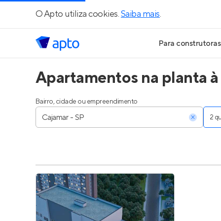
O Apto utiliza cookies.
Saiba mais
.
Para construtoras
Apartamentos na planta à
Geração de Le
Geração de Vis
Bairro, cidade ou empreendimento
2 
Geração de Ve
Maiores Const
Parcerias Imobi
Anunciar Imóve