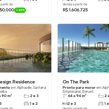
partir de
Venda a partir de
650.000
R$ 1.606.725
22%
esign Residence
On The Park
mento
em
Alphaville
,
Santana
Pronto para morar
em
Alph
naíba
Empresarial
,
Barueri
a 90 m²
2 e 3
64 a 94 m²
2 
3
1 e 2
2 e 3
1 e
partir de
Venda a partir de