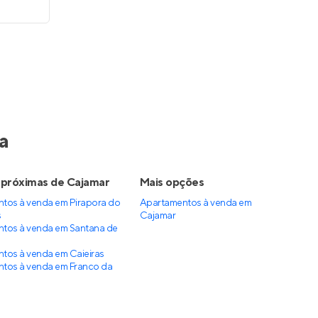
R$ 1.690.000
Gran Alphaville
le
,
Em construção
em
Alphaville
Empresarial
,
Barueri
e 3
86 e 111 m²
2 e 3
 2
2
2
Venda a partir de
R$ 1.559.688