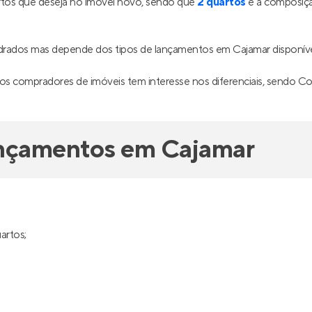
 Park Barueri
Joy Barueri
 para morar
em
Dom José
,
Em construção
na
Cruz Pre
Barueri
a 73 m²
1 a 3
65 a 167 m²
2
3
1 e 2
2 e 3
1 e
partir de
Venda a partir de
R$ 631.428
0.527
R$ 570.000
11%