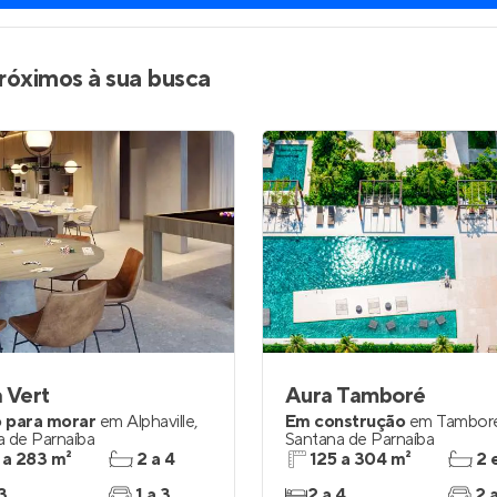
róximos à sua busca
 Vert
Aura Tamboré
 para morar
em
Alphaville
,
Em construção
em
Tambor
a de Parnaíba
Santana de Parnaíba
 a 283 m²
2 a 4
125 a 304 m²
2 
3
1 a 3
2 a 4
2 