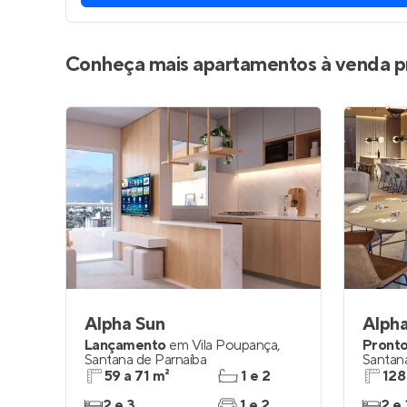
Conheça mais apartamentos à venda p
Alpha Sun
Alpha
Lançamento
em
Vila Poupança
,
Pronto
Santana de Parnaíba
Santan
59 a 71 m²
1 e 2
128
2 e 3
1 e 2
2 e 