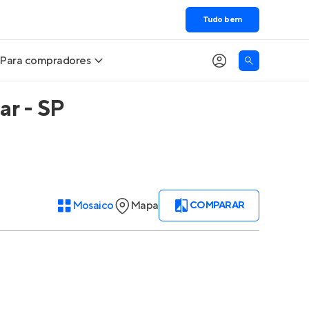
Tudo bem
Para compradores
ar - SP
Buscar um imóvel novo
Meu perfil
Calcule seu Poder de Compra
Imóveis Visualizados
Comprar x Alugar
Imóveis Contatados
Mosaico
Mapa
COMPARAR
Correção do INCC
Clientes
Entrar no Apto
Simulador de Financiamento
Encontre um corretor