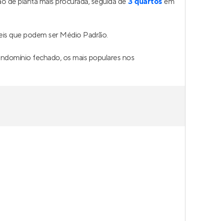
ta
,
 2