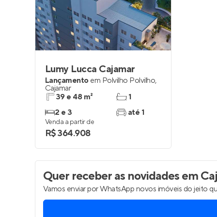
Entrar no Pa
Lumy Lucca Cajamar
Lançamento
em
Polvilho Polvilho
,
Cajamar
39 e 48 m²
1
2 e 3
até 1
Venda a partir de
R$ 364.908
Quer receber as novidades
em Ca
Vamos enviar por WhatsApp novos imóveis do jeito qu