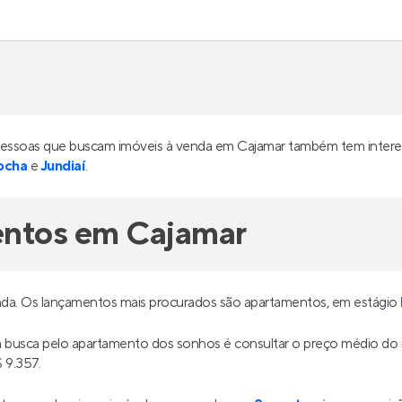
ue Alphagran
Oásis Home Resort
nstrução
no
Alphagran
,
Em construção
em
Alphavil
Barueri
a 335 m²
2 a 4
74 e 90 m²
2
3
1 a 3
2 e 3
2
partir de
R$ 870.000
Venda a partir de
0.000
R$ 1.177.487
18%