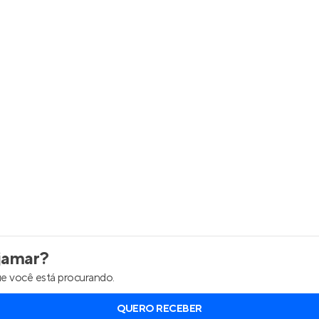
inel de Clientes
Entrar no Painel de Clientes
Entrar no Apto
jamar
?
e você está procurando.
QUERO RECEBER