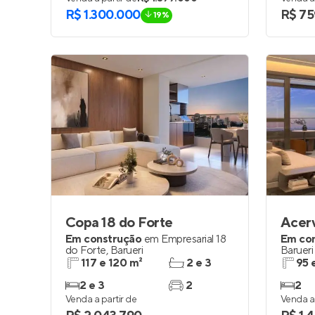
R$ 1.300.000
R$ 75
19%
Copa 18 do Forte
Acer
Em construção
em
Empresarial 18
Em co
do Forte
,
Barueri
Barueri
117 e 120 m²
2 e 3
95 
2 e 3
2
2
Venda a partir de
Venda a 