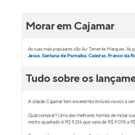
Vista Alphagran
Bosq
Em construção
em
Alphaville
Em co
Industrial
,
Barueri
Barueri
126 a 417 m²
3 a 5
52 
2 a 4
2 a 4
1 a 
Venda a partir de
Venda a 
R$ 2.006.300
R$ 71