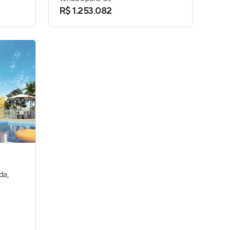
R$ 1.253.082
Andromêda by MPD
nda
,
Em construção
em
Alphaville
,
Barueri
95 m²
1 e 2
1 e 2
2
Venda a partir de