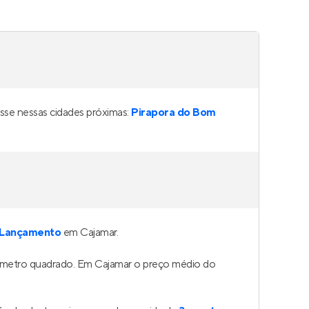
Bless RSF Jardim Esperança
le
,
Pronto para morar
na
Cruz Preta
,
Barueri
48 a 73 m²
1 e 2
1 a 3
1 e 2
Venda a partir de
R$ 477.804