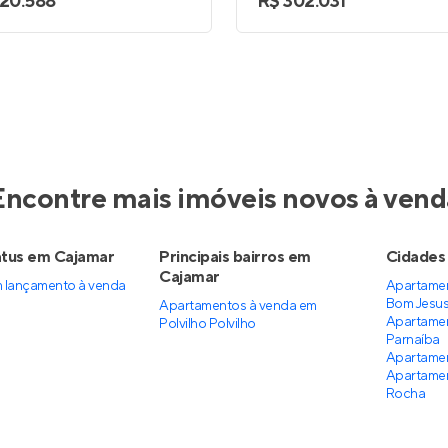
420.588
R$ 302.031
gio
Vitra Alphaville
nstrução
em
Empresarial 18
Em construção
em
Alphavil
te
,
Barueri
Barueri
a 120 m²
3
84 e 107 m²
2 
3
2
2 e 3
1 e
partir de
Venda a partir de
85.156
R$ 1.002.396