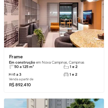
Frame
Em construção
em
Nova Campinas
,
Campinas
50 a 125 m²
1 e 2
1 a 3
1 e 2
Venda a partir de
R$ 892.410