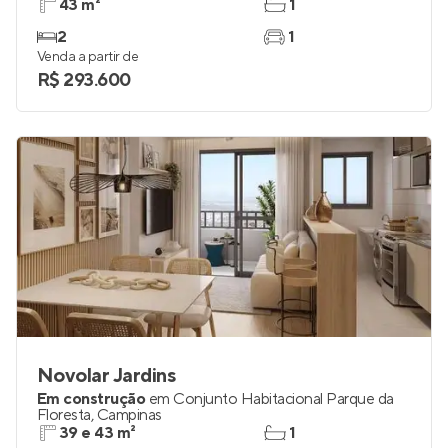
43 m²
1
2
1
Venda a partir de
R$ 293.600
Novolar Jardins
Em construção
em
Conjunto Habitacional Parque da
Floresta
,
Campinas
39 e 43 m²
1