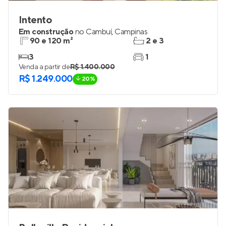
Intento
Em construção
no
Cambuí
,
Campinas
90 e 120 m²
2 e 3
3
1
Venda a partir de
R$ 1.400.000
R$ 1.249.000
20%