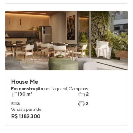
House Me
Em construção
no
Taquaral
,
Campinas
130 m²
2
3
2
Venda a partir de
R$ 1.182.300