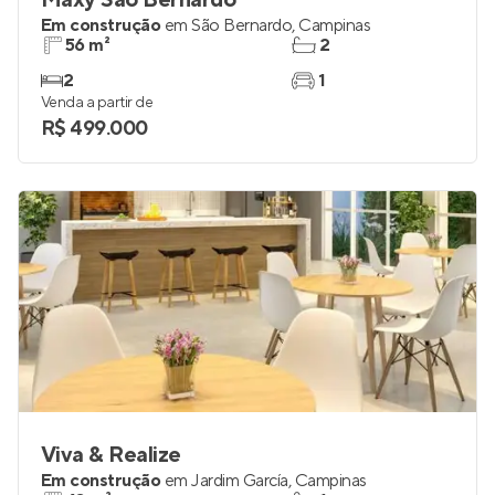
Maxy São Bernardo
Em construção
em
São Bernardo
,
Campinas
56 m²
2
2
1
Venda a partir de
R$ 499.000
Viva & Realize
Em construção
em
Jardim García
,
Campinas