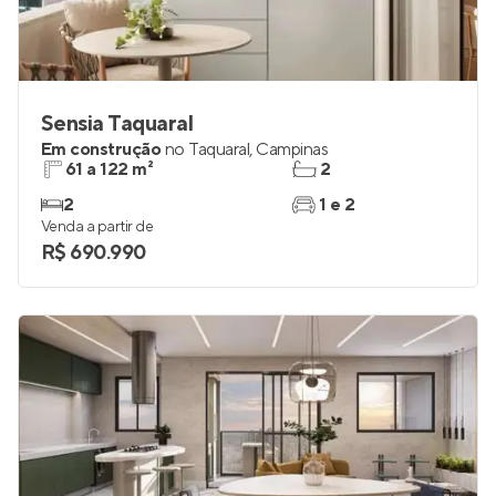
Sensia Taquaral
Em construção
no
Taquaral
,
Campinas
61 a 122 m²
2
2
1 e 2
Venda a partir de
R$ 690.990