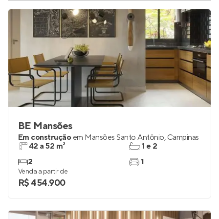
BE Mansões
Em construção
em
Mansões Santo Antônio
,
Campinas
42 a 52 m²
1 e 2
2
1
Venda a partir de
R$ 454.900