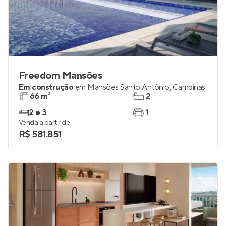
Freedom Mansões
Em construção
em
Mansões Santo Antônio
,
Campinas
66 m²
2
2 e 3
1
Venda a partir de
R$ 581.851