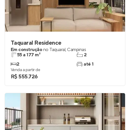
Taquaral Residence
Em construção
no
Taquaral
,
Campinas
55 a 177 m²
2
2
até 1
Venda a partir de
R$ 555.726