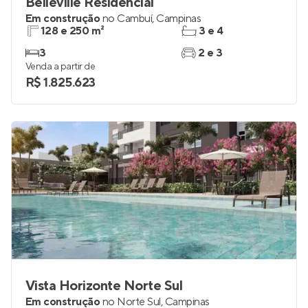
Belleville Residencial
Em construção
no
Cambuí
,
Campinas
128 e 250 m²
3 e 4
3
2 e 3
Venda a partir de
R$ 1.825.623
Vista Horizonte Norte Sul
Em construção
no
Norte Sul
,
Campinas