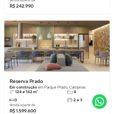
Venda a partir de
R$ 242.990
Reserva Prado
Em construção
em
Parque Prado
,
Campinas
124 e 142 m²
4
3
2 e 3
Venda a partir de
R$ 1.599.600