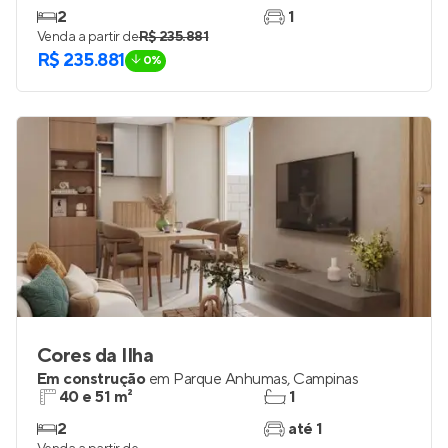
2
1
Venda a partir de
R$ 235.881
R$ 235.881
0%
Cores da Ilha
Em construção
em
Parque Anhumas
,
Campinas
40 e 51 m²
1
2
até 1