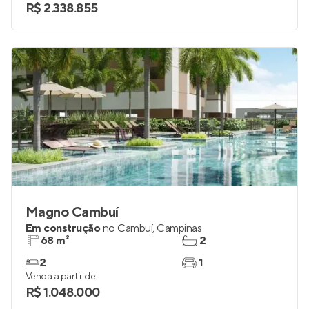
R$ 2.338.855
Magno Cambuí
Em construção
no
Cambuí
,
Campinas
68 m²
2
2
1
Venda a partir de
R$ 1.048.000