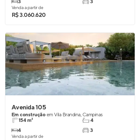
3
3
Venda a partir de
R$ 3.060.620
Avenida 105
Em construção
em
Vila Brandina
,
Campinas
154 m²
4
4
3
Venda a partir de