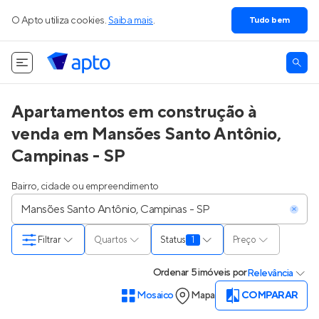
O Apto utiliza cookies.
Saiba mais
.
Tudo bem
Apartamentos em construção à
venda em Mansões Santo Antônio,
Campinas - SP
Bairro, cidade ou empreendimento
Filtrar
Quartos
Status
1
Preço
Ordenar
5 imóveis
por
Relevância
Mosaico
Mapa
COMPARAR