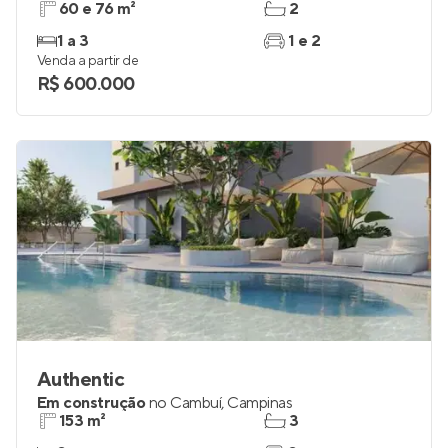
60 e 76 m²
2
1 a 3
1 e 2
Venda a partir de
R$ 600.000
Authentic
Em construção
no
Cambuí
,
Campinas
153 m²
3