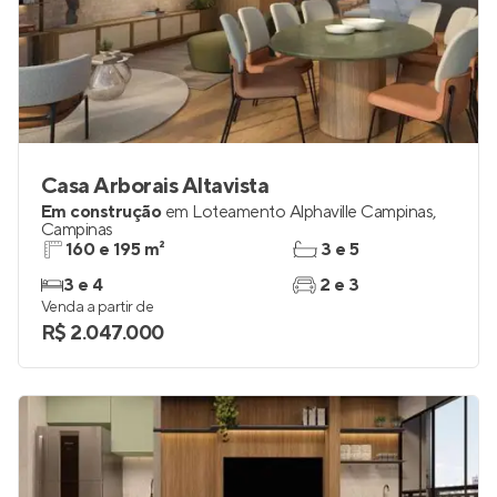
Casa Arborais Altavista
Em construção
em
Loteamento Alphaville Campinas
,
Campinas
160 e 195 m²
3 e 5
3 e 4
2 e 3
Venda a partir de
R$ 2.047.000