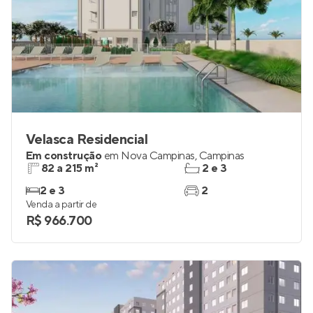
Velasca Residencial
Em construção
em
Nova Campinas
,
Campinas
82 a 215 m²
2 e 3
2 e 3
2
Venda a partir de
R$ 966.700