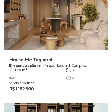
House Me Taquaral
Em construção
em
Parque Taquaral
,
Campinas
130 m²
2
3
2
Venda a partir de
R$ 1.182.300