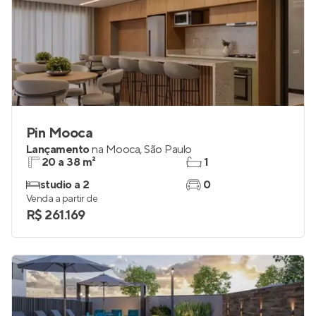
Pin Mooca
Lançamento
na
Mooca
,
São Paulo
20 a 38 m²
1
studio a 2
0
Venda a partir de
R$ 261.169