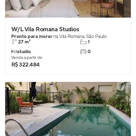
W/L Vila Romana Studios
Pronto para morar
na
Vila Romana
,
São Paulo
27 m²
1
studio
0
Venda a partir de
R$ 322.484