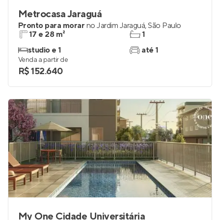
Metrocasa Jaraguá
Pronto para morar
no
Jardim Jaraguá
,
São Paulo
17 e 28 m²
1
studio e 1
até 1
Venda a partir de
R$ 152.640
My One Cidade Universitária