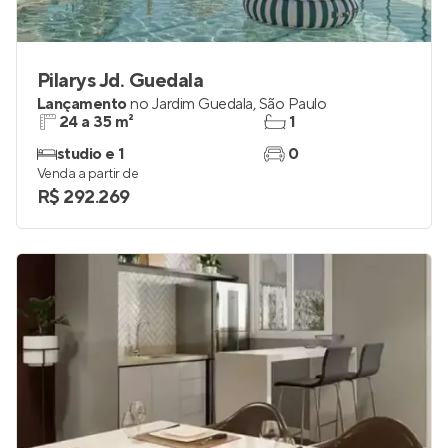
Pilarys Jd. Guedala
Lançamento
no
Jardim Guedala
,
São Paulo
24 a 35 m²
1
studio e 1
0
Venda a partir de
R$ 292.269