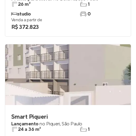
26 m²
1
studio
0
Venda a partir de
R$ 372.823
Smart Piqueri
Lançamento
no
Piqueri
,
São Paulo
24 a 36 m²
1