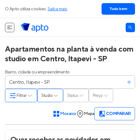
O Apto utiliza cookies.
Saiba mais
.
Tudo bem
Apartamentos na planta à venda com
studio em Centro, Itapevi - SP
Bairro, cidade ou empreendimento
Filtrar
Studio
Status
Preço
Mosaico
Mapa
COMPARAR
Quer receber as novidades
em