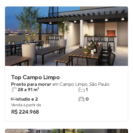
Top Campo Limpo
Pronto para morar
em
Campo Limpo
,
São Paulo
28 a 91 m²
1
studio e 2
0
Venda a partir de
R$ 224.968