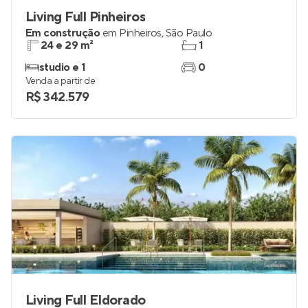
Living Full Pinheiros
Em construção
em
Pinheiros
,
São Paulo
24 e 29 m²
1
studio e 1
0
Venda a partir de
R$ 342.579
Living Full Eldorado