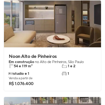
Noon Alto de Pinheiros
Em construção
no
Alto de Pinheiros
,
São Paulo
54 e 119 m²
1 e 2
studio e 1
1
Venda a partir de
R$ 1.076.400