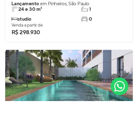
Lançamento
em
Pinheiros
,
São Paulo
24 e 30 m²
1
studio
0
Venda a partir de
R$ 298.930
Do it Pinheiros
Pronto para morar
em
Pinheiros
,
São Paulo
24 m²
1