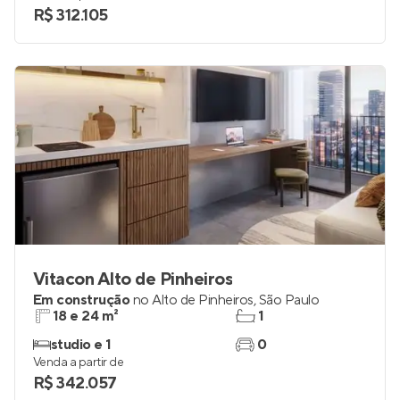
R$ 312.105
Vitacon Alto de Pinheiros
Em construção
no
Alto de Pinheiros
,
São Paulo
18 e 24 m²
1
studio e 1
0
Venda a partir de
R$ 342.057