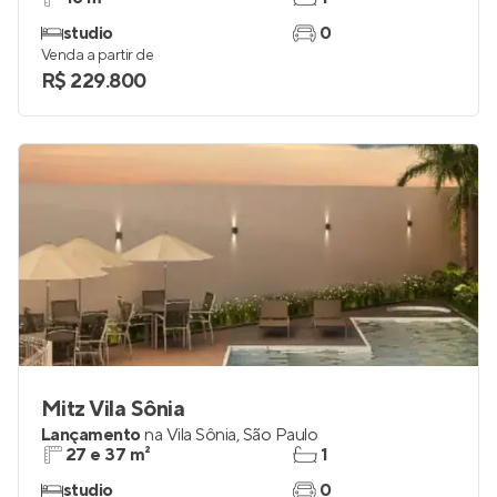
studio
0
Venda a partir de
R$ 229.800
Mitz Vila Sônia
Lançamento
na
Vila Sônia
,
São Paulo
27 e 37 m²
1
studio
0