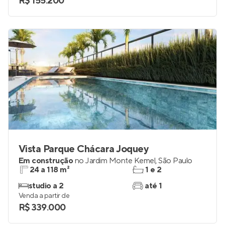
R$ 155.200
Vista Parque Chácara Joquey
Em construção
no
Jardim Monte Kemel
,
São Paulo
24 a 118 m²
1 e 2
studio a 2
até 1
Venda a partir de
R$ 339.000