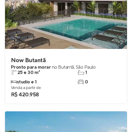
Now Butantã
Pronto para morar
no
Butantã
,
São Paulo
25 e 30 m²
1
studio e 1
0
Venda a partir de
R$ 420.958