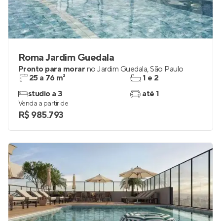
Roma Jardim Guedala
Pronto para morar
no
Jardim Guedala
,
São Paulo
25 a 76 m²
1 e 2
studio a 3
até 1
Venda a partir de
R$ 985.793