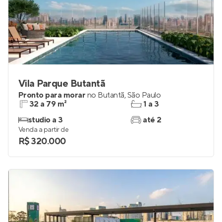
Vila Parque Butantã
Pronto para morar
no
Butantã
,
São Paulo
32 a 79 m²
1 a 3
studio a 3
até 2
Venda a partir de
R$ 320.000