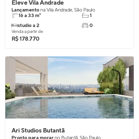
Eleve Vila Andrade
Lançamento
na
Vila Andrade
,
São Paulo
16 a 33 m²
1
studio a 2
0
Venda a partir de
R$ 178.770
Ari Studios Butantã
Pronto para morar
no
Butantã
,
São Paulo