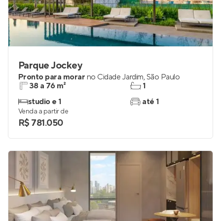
Parque Jockey
Pronto para morar
no
Cidade Jardim
,
São Paulo
38 a 76 m²
1
studio e 1
até 1
Venda a partir de
R$ 781.050