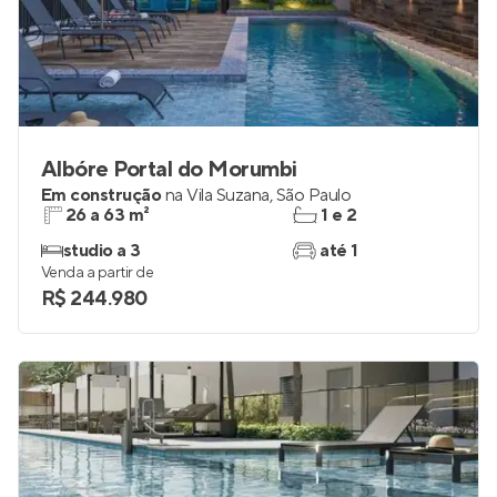
Albóre Portal do Morumbi
Em construção
na
Vila Suzana
,
São Paulo
26 a 63 m²
1 e 2
studio a 3
até 1
Venda a partir de
R$ 244.980