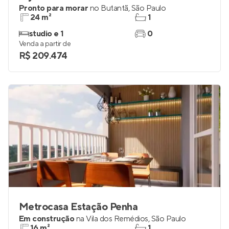
Pronto para morar
no
Butantã
,
São Paulo
24 m²
1
studio e 1
0
Venda a partir de
R$ 209.474
Metrocasa Estação Penha
Em construção
na
Vila dos Remédios
,
São Paulo
16 m²
1