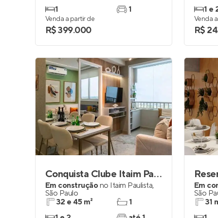
1
1
1 e 
Venda a partir de
Venda a 
R$ 399.000
R$ 24
Conquista Clube Itaim Paulista
Reser
Em construção
no
Itaim Paulista
,
Em co
São Paulo
São Pa
32 e 45 m²
1
31 
1 e 2
até 1
1