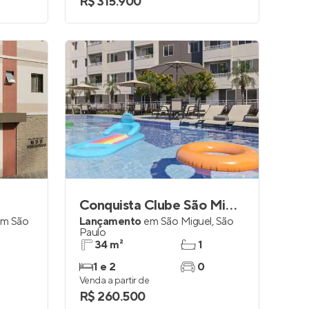
R$ 315.900
Conquista Clube São Miguel
im São
Lançamento
em
São Miguel
,
São
Paulo
34 m²
1
1 e 2
0
Venda a partir de
R$ 260.500