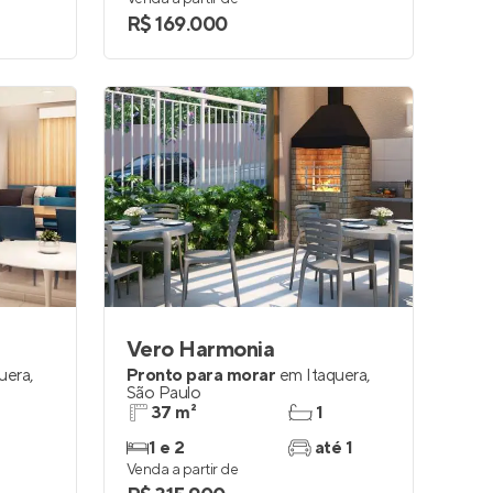
R$ 169.000
Vero Harmonia
uera
,
Pronto para morar
em
Itaquera
,
São Paulo
37 m²
1
1 e 2
até 1
Venda a partir de