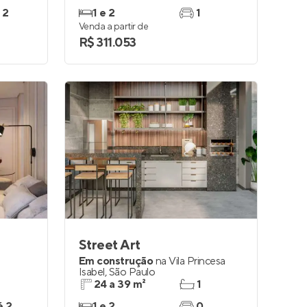
 2
1 e 2
1
Venda a partir de
R$ 311.053
Street Art
Em construção
na
Vila Princesa
Isabel
,
São Paulo
24 a 39 m²
1
é 2
1 e 2
0