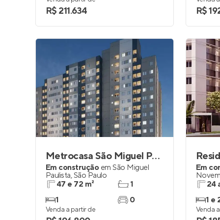
R$ 211.634
R$ 19
Metrocasa São Miguel Paulista
Resid
Em construção
em
São Miguel
Em co
Paulista
,
São Paulo
Novem
47 e 72 m²
1
24 
1
0
1 e 
Venda a partir de
Venda a 