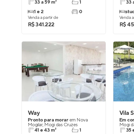
33 a 59 m²
1
33 
1 e 2
0
stud
Venda a partir de
Venda a 
R$ 341.222
R$ 45
Way
Vila 
Pronto para morar
em
Nova
Em co
Mogilar
,
Mogi das Cruzes
Mogi d
41 e 43 m²
1
35 