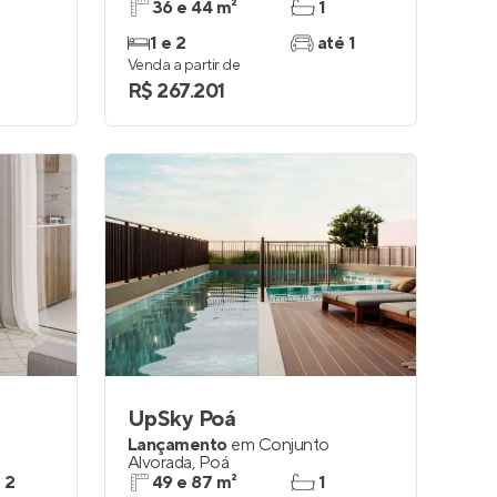
36 e 44 m²
1
1 e 2
até 1
Venda a partir de
R$ 267.201
UpSky Poá
Lançamento
em
Conjunto
Alvorada
,
Poá
e 2
49 e 87 m²
1