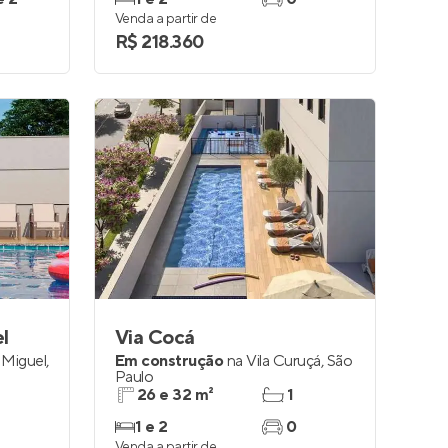
Venda a partir de
R$ 218.360
l
Via Cocá
 Miguel
,
Em construção
na
Vila Curuçá
,
São
Paulo
26 e 32 m²
1
1 e 2
0
Venda a partir de