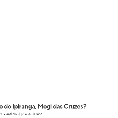
inel de Clientes
Entrar no Painel de Clientes
Entrar no Apto
 do Ipiranga, Mogi das Cruzes
?
e você está procurando.