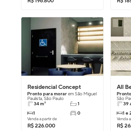
R$ 196.800
R$ 18
Residencial Concept
All B
Pronto para morar
em
São Miguel
Pronto
Paulista
,
São Paulo
São Pa
34 m²
1
39 
1
0
1 e 
Venda a partir de
Venda a 
R$ 226.000
R$ 26