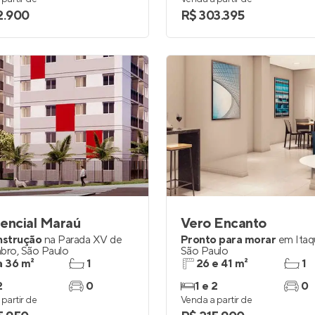
2.900
R$ 303.395
encial Maraú
Vero Encanto
nstrução
na
Parada XV de
Pronto para morar
em
Itaq
bro
,
São Paulo
São Paulo
a 36 m²
1
26 e 41 m²
1
2
0
1 e 2
0
partir de
Venda a partir de