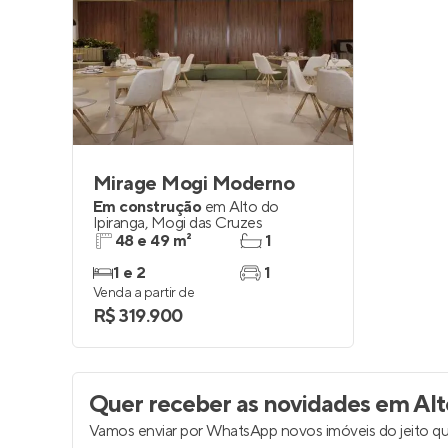
Entrar no Pa
Mirage Mogi Moderno
Em construção
em
Alto do
Ipiranga
,
Mogi das Cruzes
48 e 49 m²
1
1 e 2
1
Venda a partir de
R$ 319.900
Quer receber as novidades
em Alto
Vamos enviar por WhatsApp novos imóveis do jeito qu