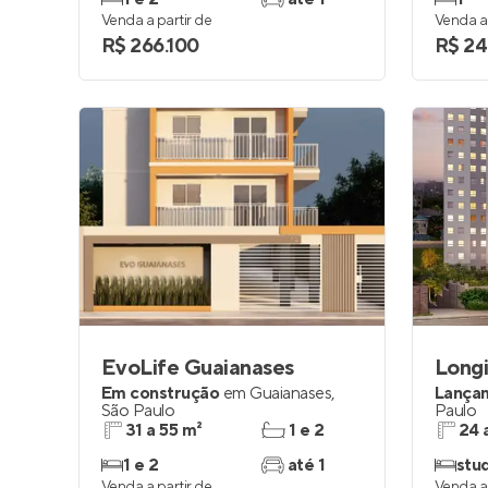
Venda a partir de
Venda a 
R$ 266.100
R$ 24
EvoLife Guaianases
Em construção
em
Guaianases
,
Lança
São Paulo
Paulo
31 a 55 m²
1 e 2
24 
1 e 2
até 1
stud
Venda a partir de
Venda a 