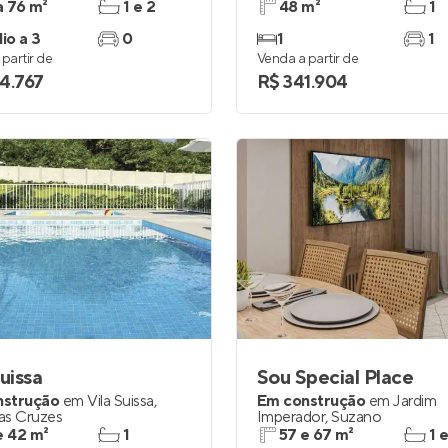
a 76 m²
1 e 2
48 m²
1
io a 3
0
1
1
partir de
Venda a partir de
4.767
R$ 341.904
Suissa
Sou Special Place
nstrução
em
Vila Suissa
,
Em construção
em
Jardim
as Cruzes
Imperador
,
Suzano
e 42 m²
1
57 e 67 m²
1 