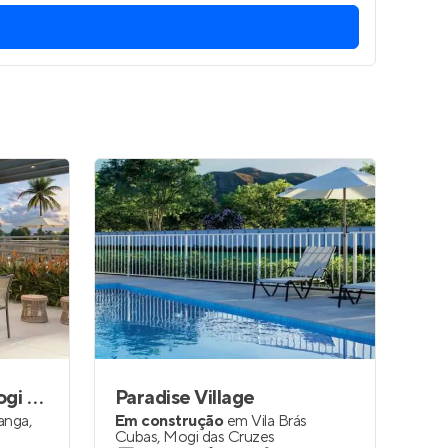
Residencial Solare Mogi Moderno
Paradise Village
ranga
,
Em construção
em
Vila Brás
Cubas
,
Mogi das Cruzes