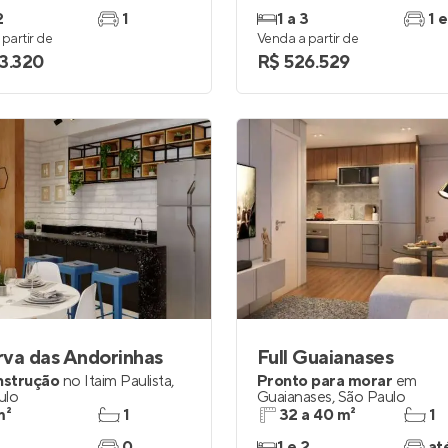
2
1
1 a 3
1 e
partir de
Venda a partir de
3.320
R$ 526.529
va das Andorinhas
Full Guaianases
nstrução
no
Itaim Paulista
,
Pronto para morar
em
ulo
Guaianases
,
São Paulo
m²
1
32 a 40 m²
1
0
1 e 2
at