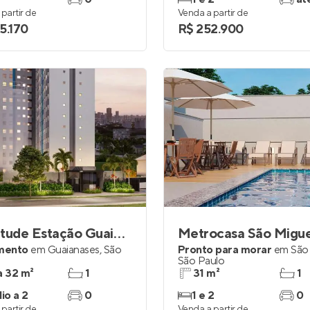
partir de
Venda a partir de
5.170
R$ 252.900
Longitude Estação Guaianases
Metrocasa São Migue
mento
em
Guaianases
,
São
Pronto para morar
em
São
São Paulo
a 32 m²
1
31 m²
1
io a 2
0
1 e 2
0
partir de
Venda a partir de