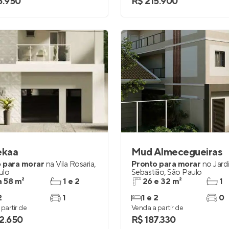
5.950
R$ 215.900
ekaa
Mud Almecegueiras
 para morar
na
Vila Rosaria
,
Pronto para morar
no
Jard
ulo
Sebastião
,
São Paulo
a 58 m²
1 e 2
26 e 32 m²
1
2
1
1 e 2
0
partir de
Venda a partir de
2.650
R$ 187.330