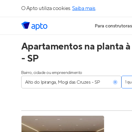
O Apto utiliza cookies.
Saiba mais
.
Para construtoras
Apartamentos na planta à 
Geração de Le
- SP
Geração de Vis
Bairro, cidade ou empreendimento
Geração de Ve
1 q
Maiores Const
Parcerias Imobi
Anunciar Imóve