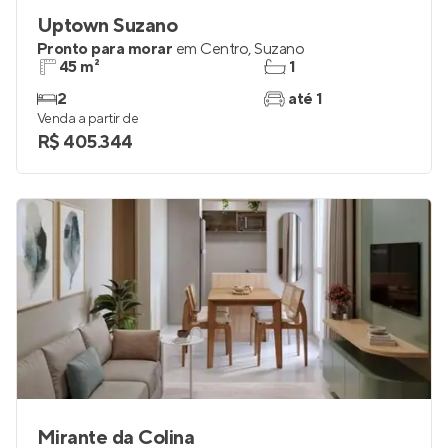
Uptown Suzano
Pronto para morar
em
Centro
,
Suzano
45 m²
1
2
até 1
Venda a partir de
R$ 405.344
Mirante da Colina