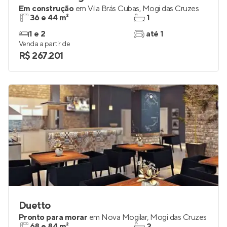
Em construção
em
Vila Brás Cubas
,
Mogi das Cruzes
36 e 44 m²
1
1 e 2
até 1
Venda a partir de
R$ 267.201
Duetto
Pronto para morar
em
Nova Mogilar
,
Mogi das Cruzes
68 e 84 m²
2