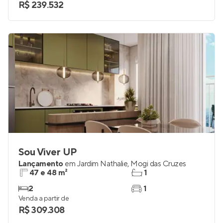
R$ 239.532
Sou Viver UP
Lançamento
em
Jardim Nathalie
,
Mogi das Cruzes
47 e 48 m²
1
2
1
Venda a partir de
R$ 309.308