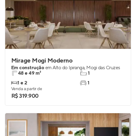
Mirage Mogi Moderno
Em construção
em
Alto do Ipiranga
,
Mogi das Cruzes
48 e 49 m²
1
1 e 2
1
Venda a partir de
R$ 319.900