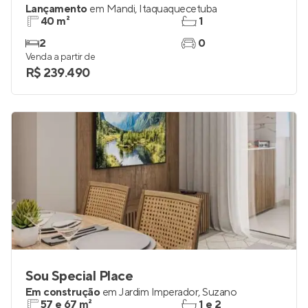
Lançamento
em
Mandi
,
Itaquaquecetuba
40 m²
1
2
0
Venda a partir de
R$ 239.490
Sou Special Place
Em construção
em
Jardim Imperador
,
Suzano
57 e 67 m²
1 e 2