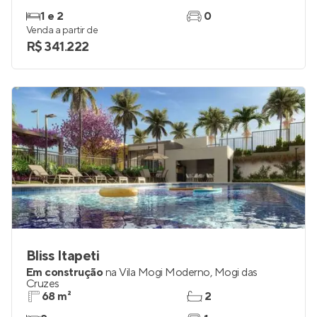
1 e 2
0
Venda a partir de
R$ 341.222
Bliss Itapeti
Em construção
na
Vila Mogi Moderno
,
Mogi das
Cruzes
68 m²
2