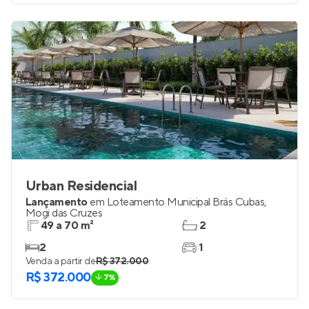
Urban Residencial
Lançamento
em
Loteamento Municipal Brás Cubas
,
Mogi das Cruzes
49 a 70 m²
2
2
1
Venda a partir de
R$ 372.000
R$ 372.000
7%