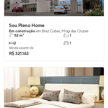
Sou Pleno Home
Em construção
em
Braz Cubas
,
Mogi das Cruzes
52 m²
1
2
1
Venda a partir de
R$ 321.163