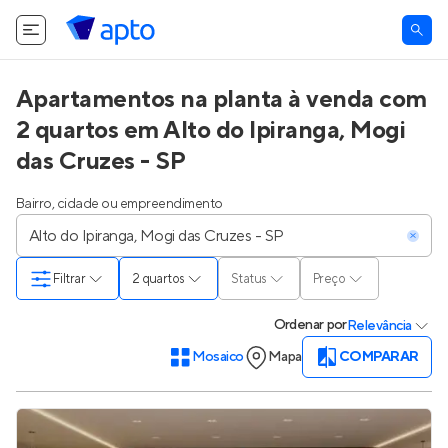
Apartamentos na planta à venda com
2 quartos em Alto do Ipiranga, Mogi
das Cruzes - SP
Bairro, cidade ou empreendimento
Filtrar
2 quartos
Status
Preço
Ordenar
por
Relevância
Mosaico
Mapa
COMPARAR