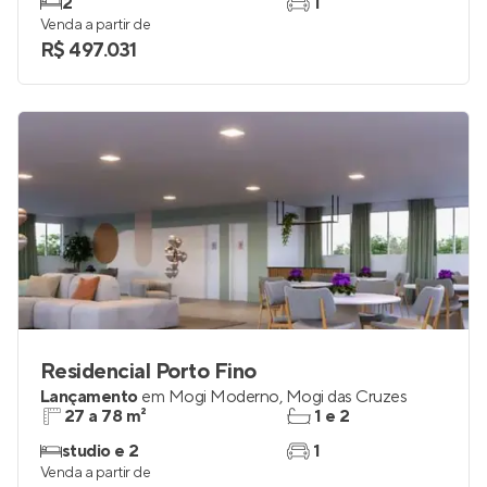
2
1
Venda a partir de
R$ 497.031
Residencial Porto Fino
Lançamento
em
Mogi Moderno
,
Mogi das Cruzes
27 a 78 m²
1 e 2
studio e 2
1
Venda a partir de