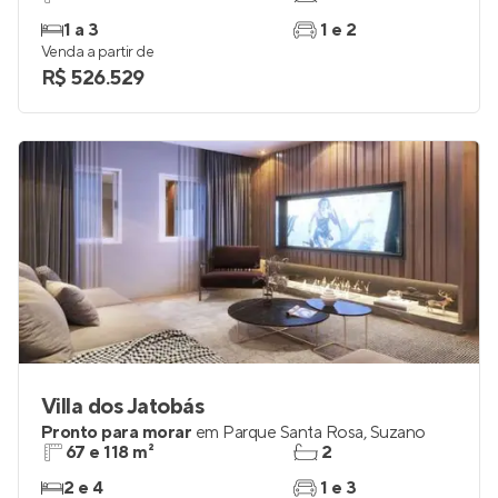
1 a 3
1 e 2
Venda a partir de
R$ 526.529
Villa dos Jatobás
Pronto para morar
em
Parque Santa Rosa
,
Suzano
67 e 118 m²
2
2 e 4
1 e 3