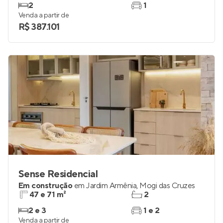
2
1
Venda a partir de
R$ 387.101
Sense Residencial
Em construção
em
Jardim Armênia
,
Mogi das Cruzes
47 e 71 m²
2
2 e 3
1 e 2
Venda a partir de