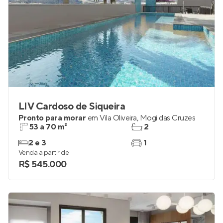
LIV Cardoso de Siqueira
Pronto para morar
em
Vila Oliveira
,
Mogi das Cruzes
53 a 70 m²
2
2 e 3
1
Venda a partir de
R$ 545.000