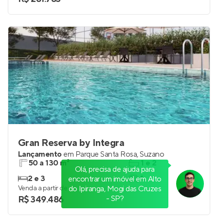
Gran Reserva by Integra
Lançamento
em
Parque Santa Rosa
,
Suzano
50 a 130 m²
1 e 2
Olá, precisa de ajuda para
2 e 3
1
encontrar um imóvel em Alto
Venda a partir de
do Ipiranga, Mogi das Cruzes
- SP?
R$ 349.486