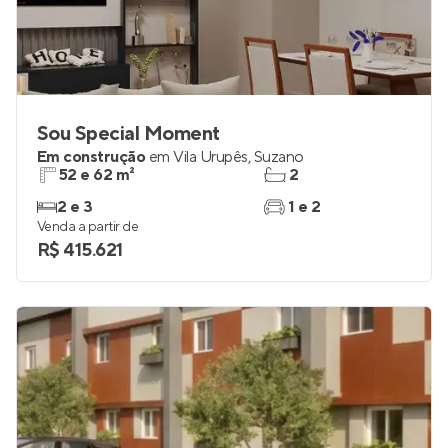
Sou Special Moment
Em construção
em
Vila Urupês
,
Suzano
52 e 62 m²
2
2 e 3
1 e 2
Venda a partir de
R$ 415.621