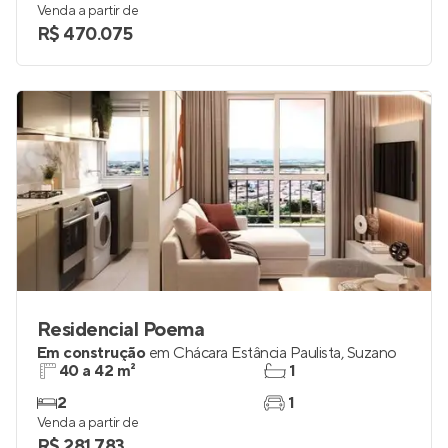
Venda a partir de
R$ 470.075
Residencial Poema
Em construção
em
Chácara Estância Paulista
,
Suzano
40 a 42 m²
1
2
1
Venda a partir de
R$ 281.783