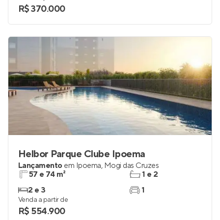
R$ 370.000
Helbor Parque Clube Ipoema
Lançamento
em
Ipoema
,
Mogi das Cruzes
57 e 74 m²
1 e 2
2 e 3
1
Venda a partir de
R$ 554.900