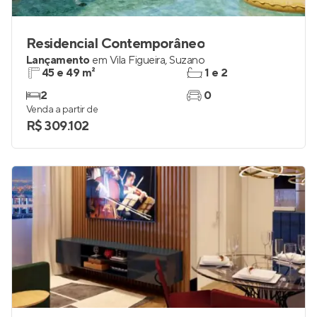
Residencial Contemporâneo
Lançamento
em
Vila Figueira
,
Suzano
45 e 49 m²
1 e 2
2
0
Venda a partir de
R$ 309.102