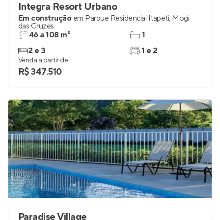
Integra Resort Urbano
Em construção
em
Parque Residencial Itapeti
,
Mogi
das Cruzes
46 a 108 m²
1
2 e 3
1 e 2
Venda a partir de
R$ 347.510
Paradise Village