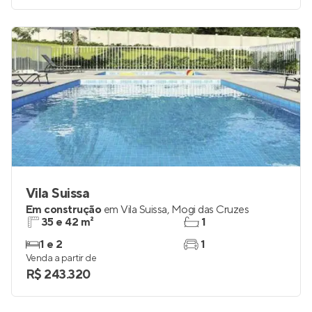
Vila Suissa
Em construção
em
Vila Suissa
,
Mogi das Cruzes
35 e 42 m²
1
1 e 2
1
Venda a partir de
R$ 243.320