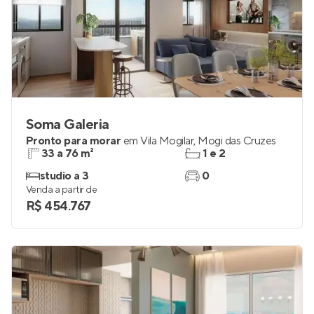
Soma Galeria
Pronto para morar
em
Vila Mogilar
,
Mogi das Cruzes
33 a 76 m²
1 e 2
studio a 3
0
Venda a partir de
R$ 454.767