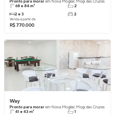
Pronto para morar
em
Nova Mogilar
,
Mogi das Cruzes
68 e 84 m²
2
2 e 3
2
Venda a partir de
R$ 770.000
Way
Pronto para morar
em
Nova Mogilar
,
Mogi das Cruzes
41 e 43 m²
1