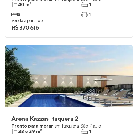
40 m²
1
2
1
Venda a partir de
R$ 370.616
Arena Kazzas Itaquera 2
Pronto para morar
em
Itaquera
,
São Paulo
38 e 39 m²
1