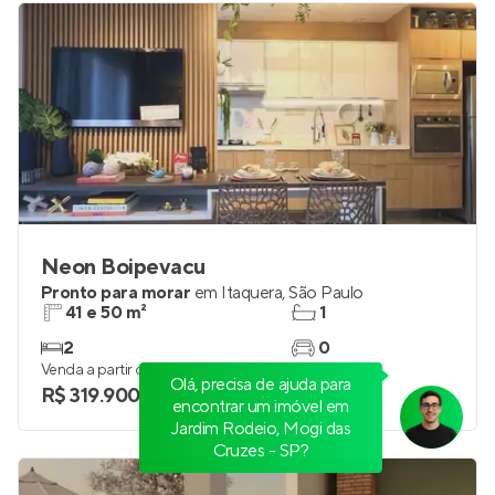
Neon Boipevacu
Pronto para morar
em
Itaquera
,
São Paulo
41 e 50 m²
1
2
0
Venda a partir de
Olá, precisa de ajuda para
R$ 319.900
encontrar um imóvel em
Jardim Rodeio, Mogi das
Cruzes - SP?