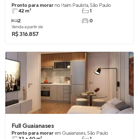
Pronto para morar
no
Itaim Paulista
,
São Paulo
42 m²
1
2
0
Venda a partir de
R$ 316.857
Full Guaianases
Pronto para morar
em
Guaianases
,
São Paulo
32 a 40 m²
1