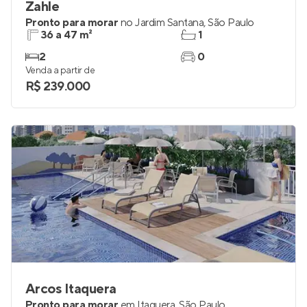
Zahle
Pronto para morar
no
Jardim Santana
,
São Paulo
36 a 47 m²
1
2
0
Venda a partir de
R$ 239.000
Arcos Itaquera
Pronto para morar
em
Itaquera
,
São Paulo