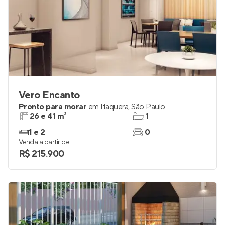
Vero Encanto
Pronto para morar
em
Itaquera
,
São Paulo
26 e 41 m²
1
1 e 2
0
Venda a partir de
R$ 215.900