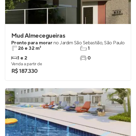
Mud Almecegueiras
Pronto para morar
no
Jardim São Sebastião
,
São Paulo
26 e 32 m²
1
1 e 2
0
Venda a partir de
R$ 187.330