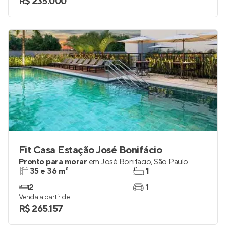
R$ 235.000
Fit Casa Estação José Bonifácio
Pronto para morar
em
José Bonifacio
,
São Paulo
35 e 36 m²
1
2
1
Venda a partir de
R$ 265.157