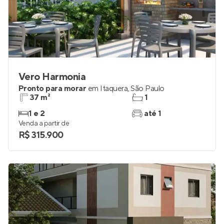
Vero Harmonia
Pronto para morar
em
Itaquera
,
São Paulo
37 m²
1
1 e 2
até 1
Venda a partir de
R$ 315.900