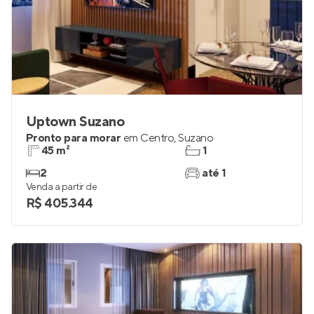
Uptown Suzano
Pronto para morar
em
Centro
,
Suzano
45 m²
1
2
até 1
Venda a partir de
R$ 405.344