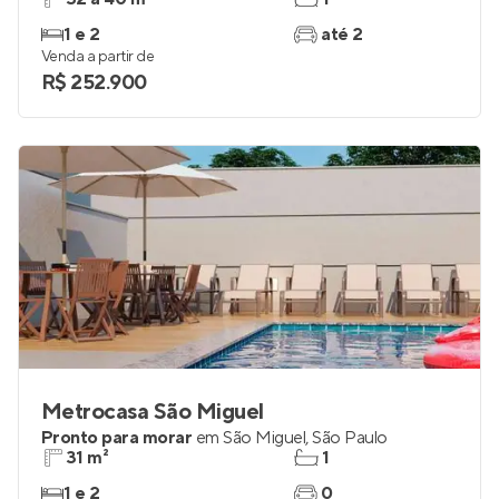
1 e 2
até 2
Venda a partir de
R$ 252.900
Metrocasa São Miguel
Pronto para morar
em
São Miguel
,
São Paulo
31 m²
1
1 e 2
0