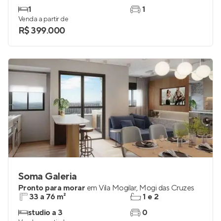
1
1
Venda a partir de
R$ 399.000
Soma Galeria
Pronto para morar
em
Vila Mogilar
,
Mogi das Cruzes
33 a 76 m²
1 e 2
studio a 3
0