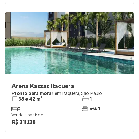
Arena Kazzas Itaquera
Pronto para morar
em
Itaquera
,
São Paulo
38 e 42 m²
1
2
até 1
Venda a partir de
R$ 311.138