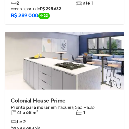
2
até 1
Venda a partir de
R$ 295.682
R$ 289.000
2%
Colonial House Prime
Pronto para morar
em
Itaquera
,
São Paulo
41 a 68 m²
1
1 e 2
Venda a partir de