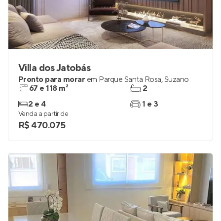
Villa dos Jatobás
Pronto para morar
em
Parque Santa Rosa
,
Suzano
67 e 118 m²
2
2 e 4
1 e 3
Venda a partir de
R$ 470.075