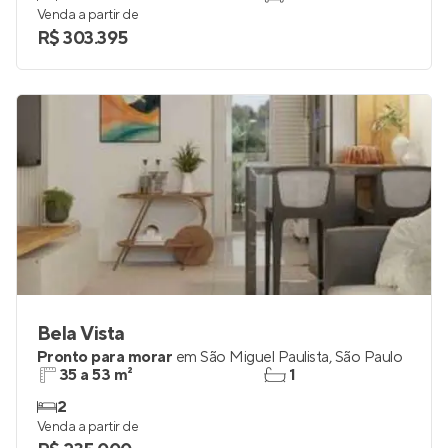
Venda a partir de
R$ 303.395
Bela Vista
Pronto para morar
em
São Miguel Paulista
,
São Paulo
35 a 53 m²
1
2
Venda a partir de