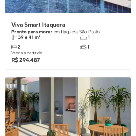
Viva Smart Itaquera
Pronto para morar
em
Itaquera
,
São Paulo
39 e 41 m²
1
2
1
Venda a partir de
R$ 294.487