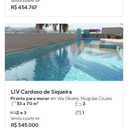
Venda a partir de
R$ 454.767
LIV Cardoso de Siqueira
Pronto para morar
em
Vila Oliveira
,
Mogi das Cruzes
53 a 70 m²
2
2 e 3
1
Venda a partir de
R$ 545.000