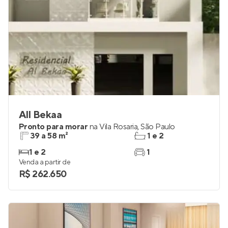
All Bekaa
Pronto para morar
na
Vila Rosaria
,
São Paulo
39 a 58 m²
1 e 2
1 e 2
1
Venda a partir de
R$ 262.650