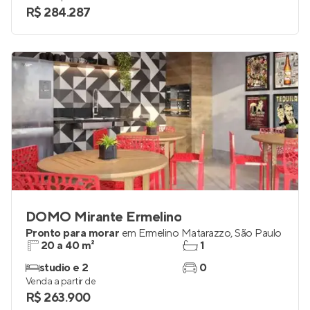
R$ 284.287
DOMO Mirante Ermelino
Pronto para morar
em
Ermelino Matarazzo
,
São Paulo
20 a 40 m²
1
studio e 2
0
Venda a partir de
R$ 263.900