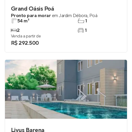
Grand Oásis Poá
Pronto para morar
em
Jardim Débora
,
Poá
54 m²
1
2
1
Venda a partir de
R$ 292.500
Livus Barena