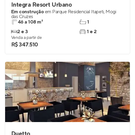
Integra Resort Urbano
Em construção
em
Parque Residencial Itapeti
,
Mogi
das Cruzes
46 a 108 m²
1
2 e 3
1 e 2
Venda a partir de
R$ 347.510
Duetto