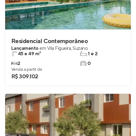
Residencial Contemporâneo
Lançamento
em
Vila Figueira
,
Suzano
45 e 49 m²
1 e 2
2
0
Venda a partir de
R$ 309.102