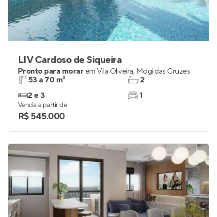
LIV Cardoso de Siqueira
Pronto para morar
em
Vila Oliveira
,
Mogi das Cruzes
53 a 70 m²
2
2 e 3
1
Venda a partir de
R$ 545.000