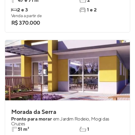
47 e 71 m²
2
2 e 3
1 e 2
Venda a partir de
R$ 370.000
Morada da Serra
Pronto para morar
em
Jardim Rodeio
,
Mogi das
Cruzes
51 m²
1