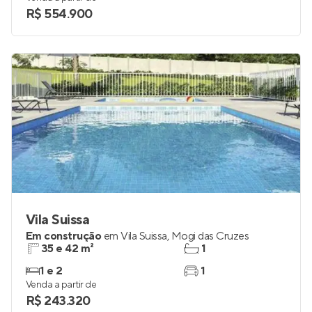
R$ 554.900
Vila Suissa
Em construção
em
Vila Suissa
,
Mogi das Cruzes
35 e 42 m²
1
1 e 2
1
Venda a partir de
R$ 243.320