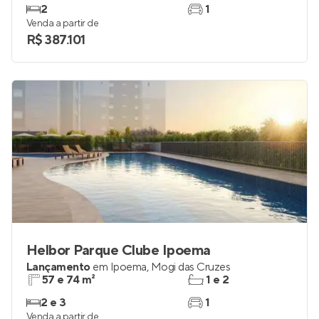
2
1
Venda a partir de
R$ 387.101
Helbor Parque Clube Ipoema
Lançamento
em
Ipoema
,
Mogi das Cruzes
57 e 74 m²
1 e 2
2 e 3
1
Venda a partir de