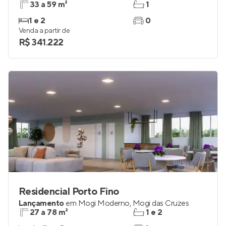
33 a 59 m²
1
1 e 2
0
Venda a partir de
R$ 341.222
Residencial Porto Fino
Lançamento
em
Mogi Moderno
,
Mogi das Cruzes
27 a 78 m²
1 e 2