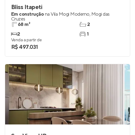
Bliss Itapeti
Em construção
na
Vila Mogi Moderno
,
Mogi das
Cruzes
68 m²
2
2
1
Venda a partir de
R$ 497.031