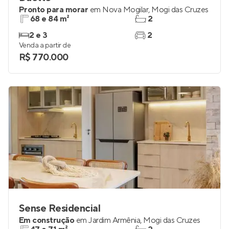
Pronto para morar
em
Nova Mogilar
,
Mogi das Cruzes
68 e 84 m²
2
2 e 3
2
Venda a partir de
R$ 770.000
Sense Residencial
Em construção
em
Jardim Armênia
,
Mogi das Cruzes