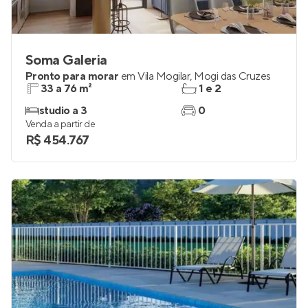
Soma Galeria
Pronto para morar
em
Vila Mogilar
,
Mogi das Cruzes
33 a 76 m²
1 e 2
studio a 3
0
Venda a partir de
R$ 454.767