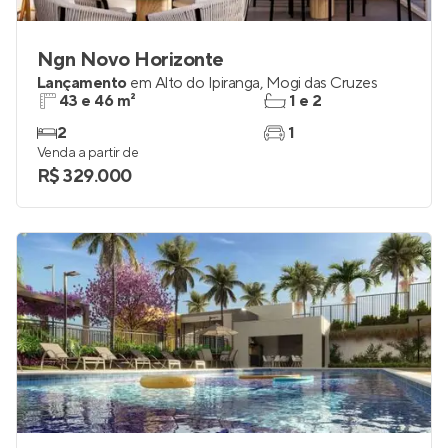
Ngn Novo Horizonte
Lançamento
em
Alto do Ipiranga
,
Mogi das Cruzes
43 e 46 m²
1 e 2
2
1
Venda a partir de
R$ 329.000