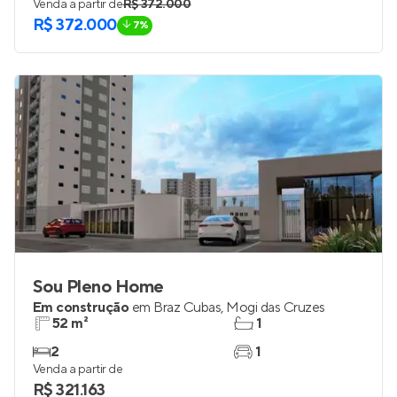
Venda a partir de
R$ 372.000
R$ 372.000
7%
Sou Pleno Home
Em construção
em
Braz Cubas
,
Mogi das Cruzes
52 m²
1
2
1
Venda a partir de
R$ 321.163