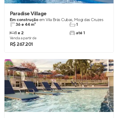
Paradise Village
Em construção
em
Vila Brás Cubas
,
Mogi das Cruzes
36 e 44 m²
1
1 e 2
até 1
Venda a partir de
R$ 267.201