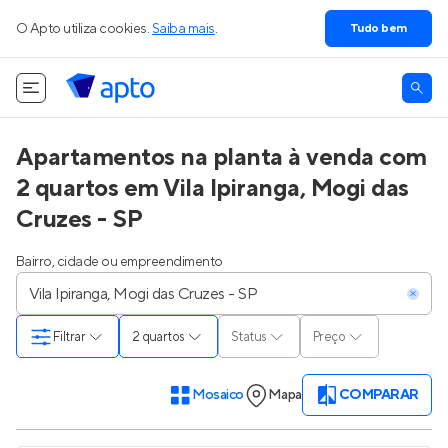
O Apto utiliza cookies.
Saiba mais
.
Tudo bem
Apartamentos na planta à venda com
2 quartos em Vila Ipiranga, Mogi das
Cruzes - SP
Bairro, cidade ou empreendimento
Filtrar
2 quartos
Status
Preço
Mosaico
Mapa
COMPARAR