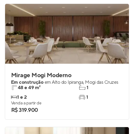
Mirage Mogi Moderno
Em construção
em
Alto do Ipiranga
,
Mogi das Cruzes
48 e 49 m²
1
1 e 2
1
Venda a partir de
R$ 319.900