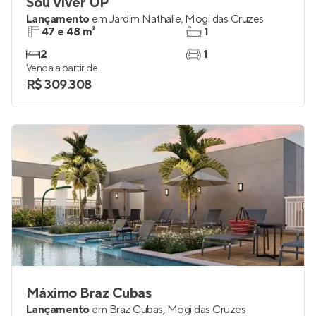
Sou Viver UP
Lançamento
em
Jardim Nathalie
,
Mogi das Cruzes
47 e 48 m²
1
2
1
Venda a partir de
R$ 309.308
Máximo Braz Cubas
Lançamento
em
Braz Cubas
,
Mogi das Cruzes