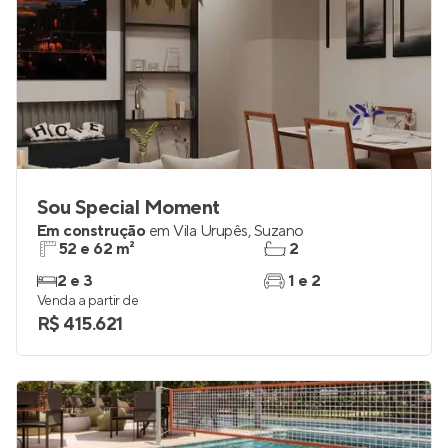
Sou Special Moment
Em construção
em
Vila Urupês
,
Suzano
52 e 62 m²
2
2 e 3
1 e 2
Venda a partir de
R$ 415.621