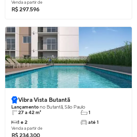
37 a 42 m²
1
2
0
Venda a partir de
R$ 297.596
Vibra Vista Butantã
Lançamento
no
Butantã
,
São Paulo
27 a 42 m²
1