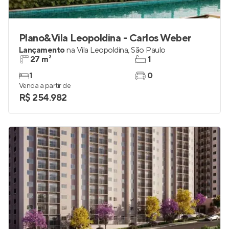
Plano&Vila Leopoldina - Carlos Weber
Lançamento
na
Vila Leopoldina
,
São Paulo
27 m²
1
1
0
Venda a partir de
R$ 254.982