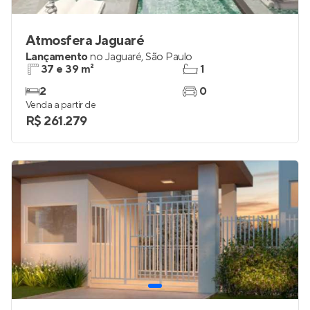
Atmosfera Jaguaré
Lançamento
no
Jaguaré
,
São Paulo
37 e 39 m²
1
2
0
Venda a partir de
R$ 261.279