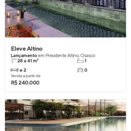
Eleve Altino
Lançamento
em
Presidente Altino
,
Osasco
28 a 41 m²
1
1 e 2
0
Venda a partir de
R$ 240.000