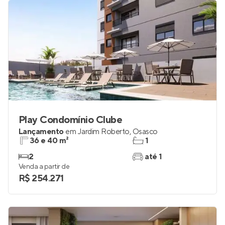
R$ 606.000
Play Condomínio Clube
Lançamento
em
Jardim Roberto
,
Osasco
36 e 40 m²
1
2
até 1
Venda a partir de
R$ 254.271