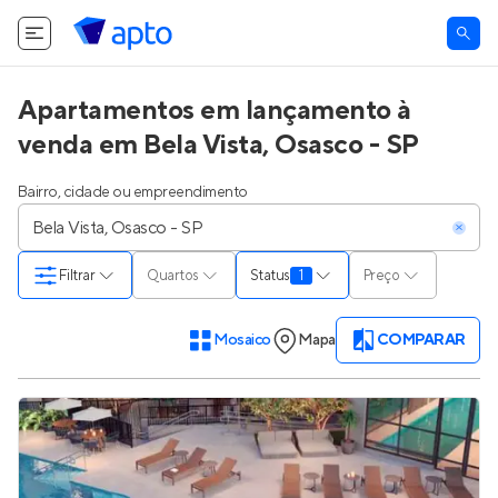
O Apto utiliza cookies.
Saiba mais
.
Tudo bem
Apartamentos em lançamento à
venda em Bela Vista, Osasco - SP
Bairro, cidade ou empreendimento
Filtrar
Quartos
Status
1
Preço
Mosaico
Mapa
COMPARAR