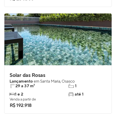
1 e 2
até 1
Venda a partir de
R$ 234.300
Solar das Rosas
Lançamento
em
Santa Maria
,
Osasco
29 a 37 m²
1
1 e 2
até 1
Venda a partir de