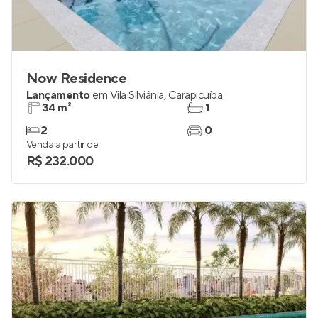
Now Residence
Lançamento
em
Vila Silviânia
,
Carapicuíba
34 m²
1
2
0
Venda a partir de
R$ 232.000