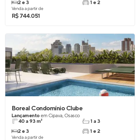
Lançamento
em
Centro
,
Osasco
63 a 120 m²
2 e 3
2 e 3
1 e 2
Venda a partir de
R$ 744.051
Boreal Condomínio Clube
Lançamento
em
Cipava
,
Osasco
40 a 93 m²
1 a 3