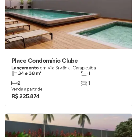
Place Condomínio Clube
Lançamento
em
Vila Silviânia
,
Carapicuíba
34 e 38 m²
1
2
1
Venda a partir de
R$ 225.874