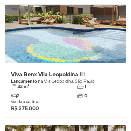
R$ 192.918
Viva Benx Vila Leopoldina III
Lançamento
na
Vila Leopoldina
,
São Paulo
33 m²
1
2
0
Venda a partir de
R$ 275.000