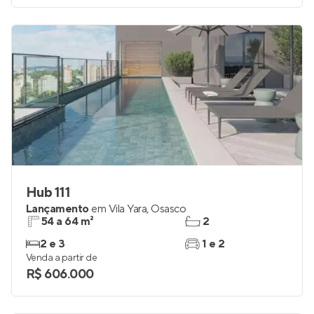
Venda a partir de
R$ 350.460
Hub 111
Lançamento
em
Vila Yara
,
Osasco
54 a 64 m²
2
2 e 3
1 e 2
Venda a partir de