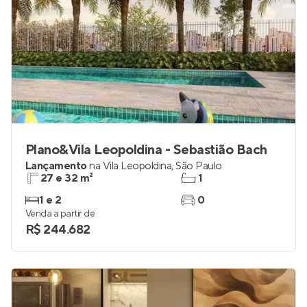
Plano&Vila Leopoldina - Sebastião Bach
Lançamento
na
Vila Leopoldina
,
São Paulo
27 e 32 m²
1
1 e 2
0
Venda a partir de
R$ 244.682