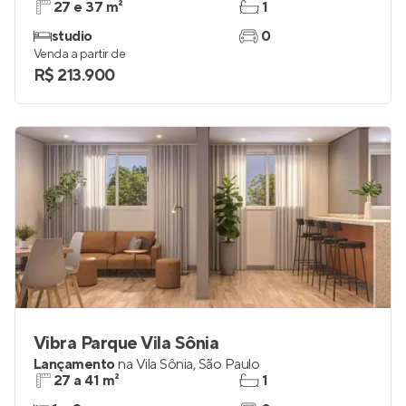
Mitz Vila Sônia
Lançamento
na
Vila Sônia
,
São Paulo
27 e 37 m²
1
studio
0
Venda a partir de
R$ 213.900
Vibra Parque Vila Sônia