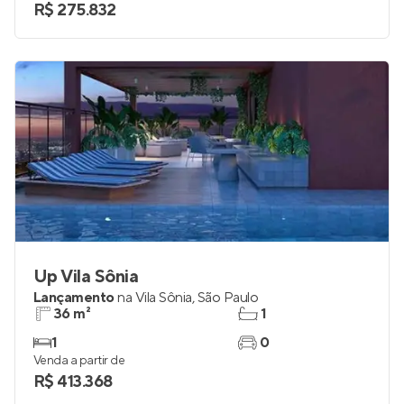
1 e 2
0
Venda a partir de
R$ 275.832
Up Vila Sônia
Lançamento
na
Vila Sônia
,
São Paulo
36 m²
1
1
0