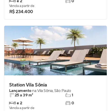
Lançamento
na
Vila Sônia
,
São Paulo
27 a 41 m²
1
1 e 2
0
Venda a partir de
R$ 234.400
Station Vila Sônia
Lançamento
na
Vila Sônia
,
São Paulo
25 a 39 m²
1