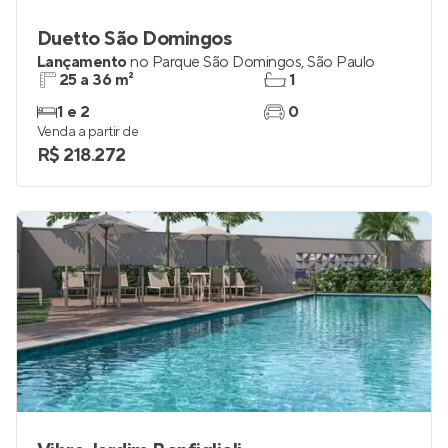
Duetto São Domingos
Lançamento
no
Parque São Domingos
,
São Paulo
25 a 36 m²
1
1 e 2
0
Venda a partir de
R$ 218.272