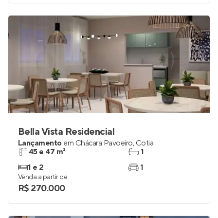
Venda a partir de
R$ 413.368
Bella Vista Residencial
Lançamento
em
Chácara Pavoeiro
,
Cotia
45 e 47 m²
1
1 e 2
1
Venda a partir de
R$ 270.000