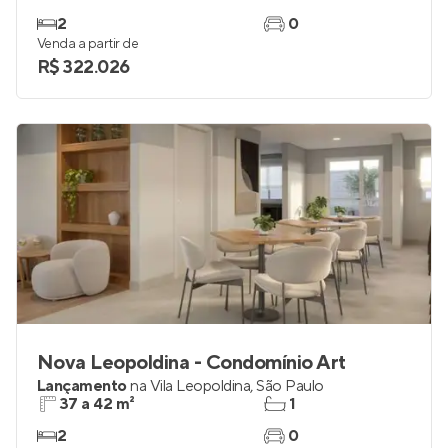
Cidade Villa Lobos - Melodia
Lançamento
no
Jaguaré
,
São Paulo
37 e 38 m²
1
2
0
Venda a partir de
R$ 322.026
Nova Leopoldina - Condomínio Art
Lançamento
na
Vila Leopoldina
,
São Paulo