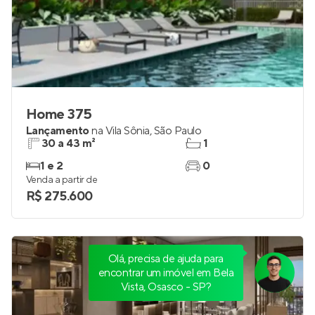
Home 375
Lançamento
na
Vila Sônia
,
São Paulo
30 a 43 m²
1
1 e 2
0
Venda a partir de
R$ 275.600
Olá, precisa de ajuda para
encontrar um imóvel em Bela
Vista, Osasco - SP?