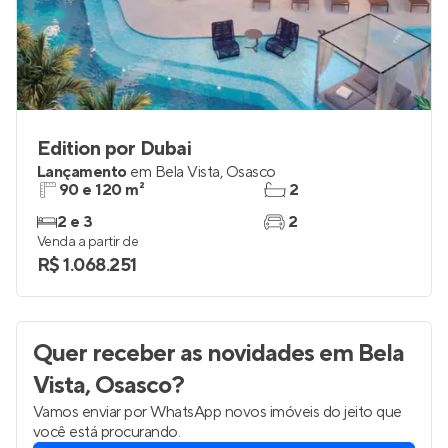
Edition por Dubai
Lançamento
em
Bela Vista
,
Osasco
90 e 120 m²
2
2 e 3
2
Venda a partir de
R$ 1.068.251
Quer receber as novidades
em Bela
Vista, Osasco
?