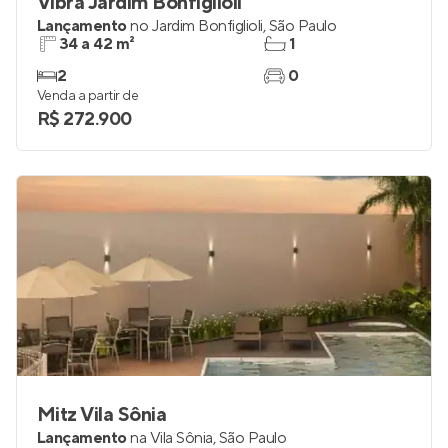
Vibra Jardim Bonfiglioli
Lançamento
no
Jardim Bonfiglioli
,
São Paulo
34 a 42 m²
1
2
0
Venda a partir de
R$ 272.900