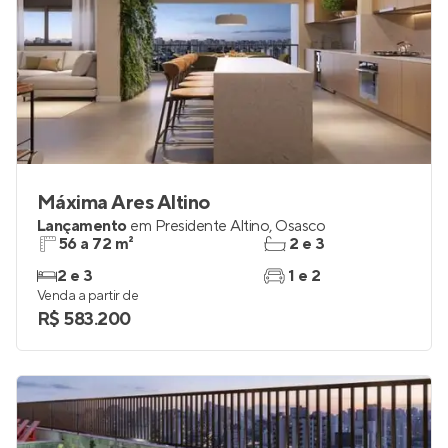
Máxima Ares Altino
Lançamento
em
Presidente Altino
,
Osasco
56 a 72 m²
2 e 3
2 e 3
1 e 2
Venda a partir de
R$ 583.200