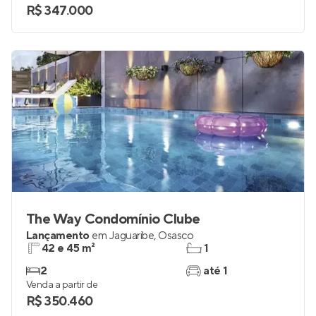
2 e 3
1 e 2
Venda a partir de
R$ 347.000
The Way Condomínio Clube
Lançamento
em
Jaguaribe
,
Osasco
42 e 45 m²
1
2
até 1