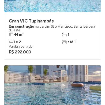
Gran VIC Tupinambás
Em construção
no
Jardim São Francisco
,
Santa Bárbara
d`Oeste
44 m²
1
1 e 2
até 1
Venda a partir de
R$ 292.000