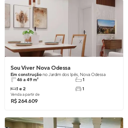
Sou Viver Nova Odessa
Em construção
no
Jardim dos Ipês
,
Nova Odessa
46 a 49 m²
1
1 e 2
1
Venda a partir de
R$ 264.609