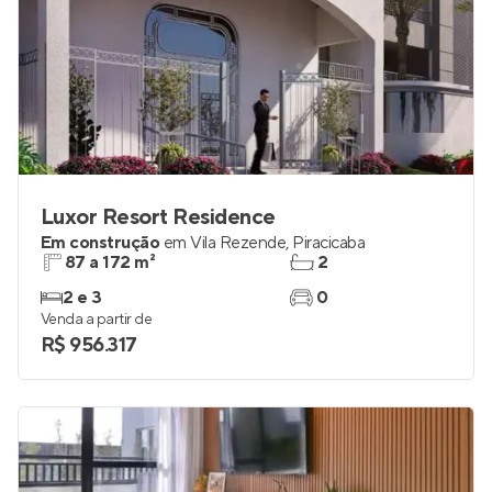
Luxor Resort Residence
Em construção
em
Vila Rezende
,
Piracicaba
87 a 172 m²
2
2 e 3
0
Venda a partir de
R$ 956.317