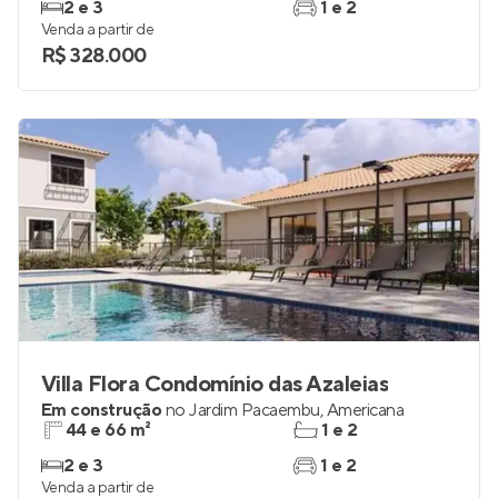
2 e 3
1 e 2
Venda a partir de
R$ 328.000
Villa Flora Condomínio das Azaleias
Em construção
no
Jardim Pacaembu
,
Americana
44 e 66 m²
1 e 2
2 e 3
1 e 2
Venda a partir de