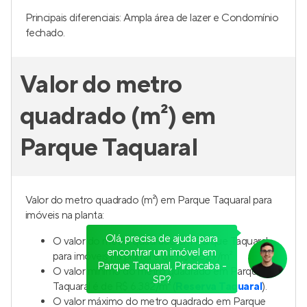
Principais diferenciais: Ampla área de lazer e Condomínio
fechado.
Valor do metro
quadrado (m²) em
Parque Taquaral
Valor do metro quadrado (m²) em Parque Taquaral para
imóveis na planta:
Olá, precisa de ajuda para
O valor do metro quadrado em Parque Taquaral
encontrar um imóvel em
para imóveis na planta é de R$ 6.529/m²
Parque Taquaral, Piracicaba -
O valor mínimo do metro quadrado em Parque
SP?
Taquaral é de R$ 6.382/m² (
Reserva Taquaral
).
O valor máximo do metro quadrado em Parque