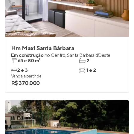
Hm Maxi Santa Bárbara
Em construção
no
Centro
,
Santa Bárbara d`Oeste
65 e 80 m²
2
2 e 3
1 e 2
Venda a partir de
R$ 370.000