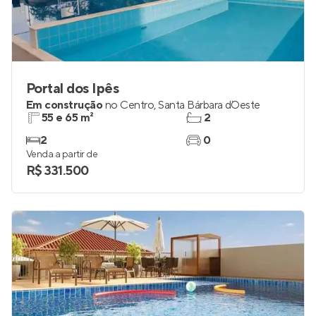
Portal dos Ipês
Em construção
no
Centro
,
Santa Bárbara d`Oeste
55 e 65 m²
2
2
0
Venda a partir de
R$ 331.500