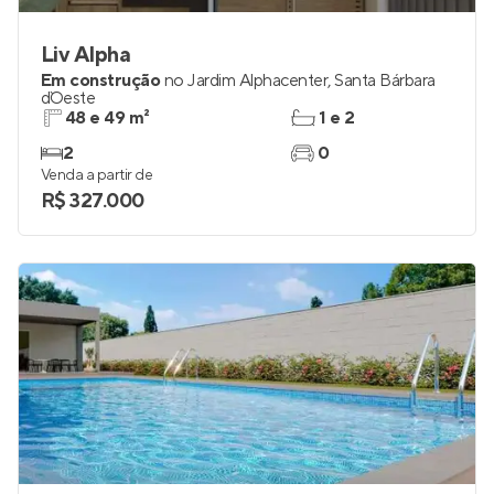
Liv Alpha
Em construção
no
Jardim Alphacenter
,
Santa Bárbara
d`Oeste
48 e 49 m²
1 e 2
2
0
Venda a partir de
R$ 327.000