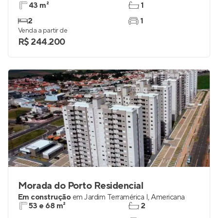
43 m²
1
2
1
Venda a partir de
R$ 244.200
Morada do Porto Residencial
Em construção
em
Jardim Terramérica I
,
Americana
53 e 68 m²
2