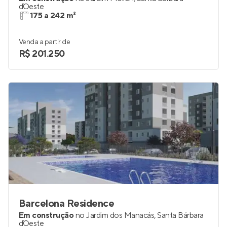
d`Oeste
175 a 242 m²
Venda a partir de
R$ 201.250
Barcelona Residence
Em construção
no
Jardim dos Manacás
,
Santa Bárbara
d`Oeste