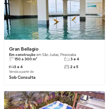
Gran Bellagio
Em construção
em
São Judas
,
Piracicaba
150 a 300 m²
3 e 4
3 e 4
2 a 5
Venda a partir de
Sob Consulta