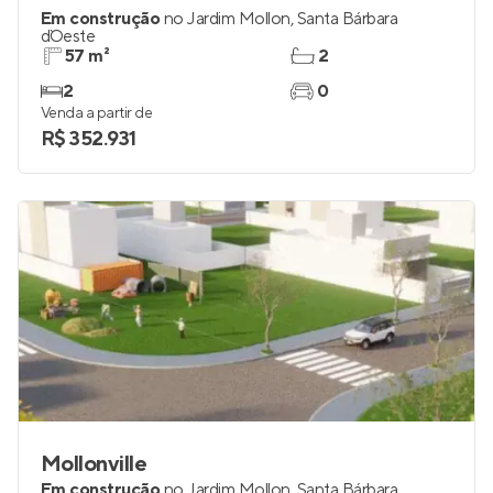
Em construção
no
Jardim Mollon
,
Santa Bárbara
d`Oeste
57 m²
2
2
0
Venda a partir de
R$ 352.931
Mollonville
Em construção
no
Jardim Mollon
,
Santa Bárbara