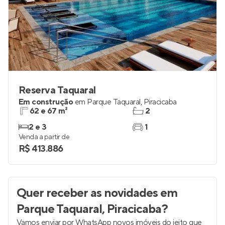
Reserva Taquaral
Em construção
em
Parque Taquaral
,
Piracicaba
62 e 67 m²
2
2 e 3
1
Venda a partir de
R$ 413.886
Quer receber as novidades
em
Parque Taquaral, Piracicaba
?
Vamos enviar por WhatsApp novos imóveis do jeito que