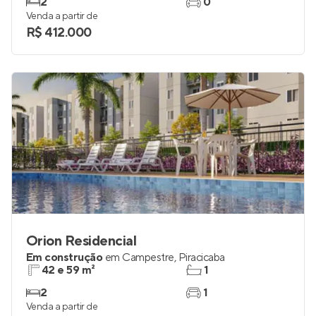
2
0
Venda a partir de
R$ 412.000
Orion Residencial
Em construção
em
Campestre
,
Piracicaba
42 e 59 m²
1
2
1
Venda a partir de