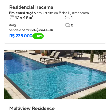
Residencial Iracema
Em construção
em
Jardim da Balsa II
,
Americana
47 e 49 m²
1
2
0
Venda a partir de
R$ 264.000
R$ 238.000
10%
Multiview Residence