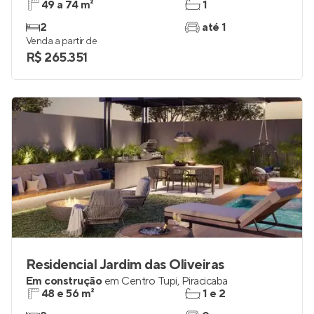
49 a 74 m²
1
2
até 1
Venda a partir de
R$ 265.351
Residencial Jardim das Oliveiras
Em construção
em
Centro Tupi
,
Piracicaba
48 e 56 m²
1 e 2