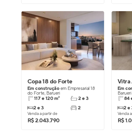
Copa 18 do Forte
Vitra
Em construção
em
Empresarial 18
Em co
do Forte
,
Barueri
Barueri
117 e 120 m²
2 e 3
84 
2 e 3
2
2 e 
Venda a partir de
Venda a 
R$ 2.043.790
R$ 1.