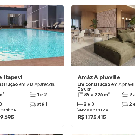
e Itapevi
Amáz Alphaville
nstrução
em
Vila Aparecida
,
Em construção
em
Alphavil
Barueri
m²
1 e 2
89 a 226 m²
2 
3
até 1
2 e 3
2 
partir de
Venda a partir de
9.695
R$ 1.175.415