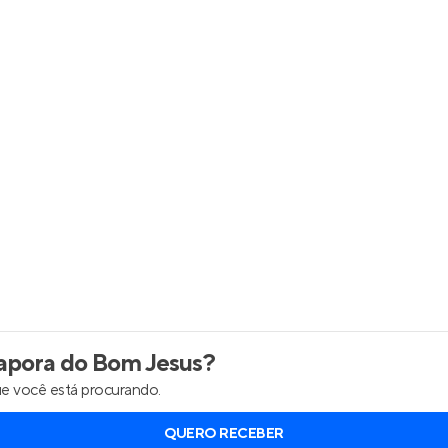
inel de Clientes
Entrar no Painel de Clientes
Entrar no Apto
apora do Bom Jesus
?
e você está procurando.
QUERO RECEBER