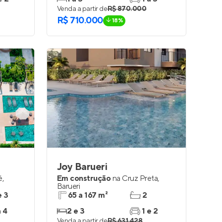
Venda a partir de
R$ 870.000
R$ 710.000
18%
Joy Barueri
é
,
Em construção
na
Cruz Preta
,
Barueri
e 3
65 a 167 m²
2
a 4
2 e 3
1 e 2
Venda a partir de
R$ 631.428