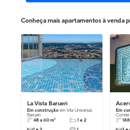
Conheça mais apartamentos à venda p
La Vista Barueri
Acer
Em construção
em
Vila Universal
,
Em co
Barueri
Conde 
48 a 60 m²
1 e 2
188
1 e 2
1
3 e 