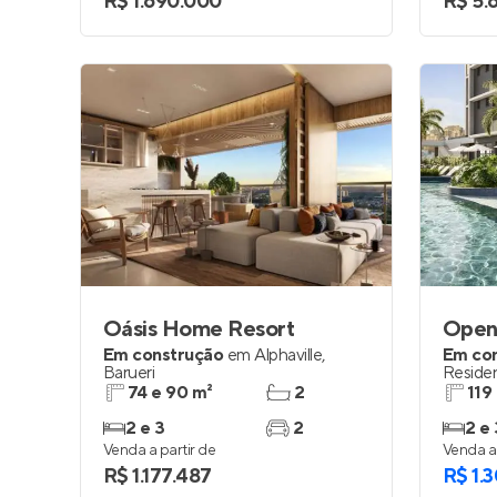
R$ 1.690.000
R$ 5.
Oásis Home Resort
Open
Em construção
em
Alphaville
,
Em co
Barueri
Residen
74 e 90 m²
2
119
2 e 3
2
2 e 
Venda a partir de
Venda a 
R$ 1.177.487
R$ 1.