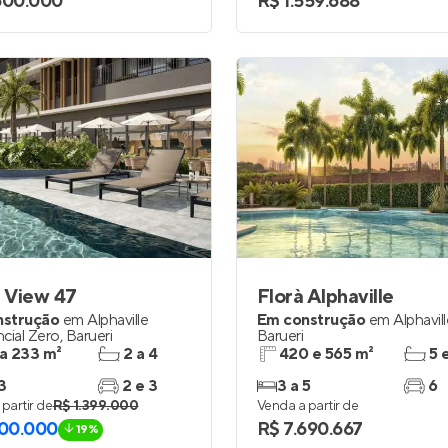
600.000
R$ 1.559.688
 View 47
Florà Alphaville
nstrução
em
Alphaville
Em construção
em
Alphavil
cial Zero
,
Barueri
Barueri
 a 233 m²
2 a 4
420 e 565 m²
5 
3
2 e 3
3 a 5
6
partir de
R$ 1.399.000
Venda a partir de
300.000
R$ 7.690.667
19%