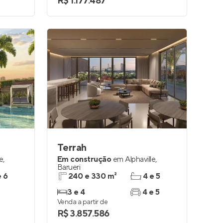
R$ 1.177.487
Terrah
le
,
Em construção
em
Alphaville
,
Barueri
e 6
240 e 330 m²
4 e 5
3 e 4
4 e 5
Venda a partir de
R$ 3.857.586