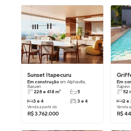
Sunset Itapecuru
Griff
Em construção
em
Alphaville
,
Em co
Barueri
Itapevi
228 e 418 m²
5
52 
3 e 4
3 e 4
2 e 
Venda a partir de
Venda a 
R$ 3.762.000
R$ 44