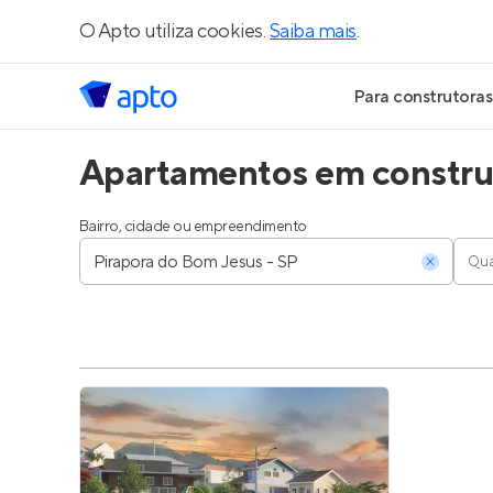
O Apto utiliza cookies.
Saiba mais
.
Para construtoras
Apartamentos em construç
Geração de Le
Geração de Vis
Bairro, cidade ou empreendimento
Qua
Geração de Ve
Maiores Const
Parcerias Imobi
Anunciar Imóve