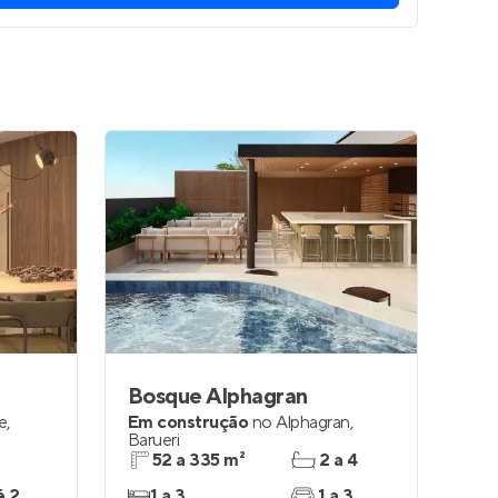
Bosque Alphagran
le
,
Em construção
no
Alphagran
,
Barueri
52 a 335 m²
2 a 4
é 2
1 a 3
1 a 3