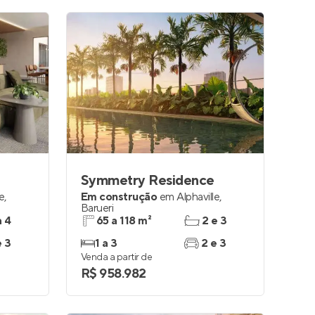
Symmetry Residence
le
,
Em construção
em
Alphaville
,
Barueri
a 4
65 a 118 m²
2 e 3
e 3
1 a 3
2 e 3
Venda a partir de
R$ 958.982