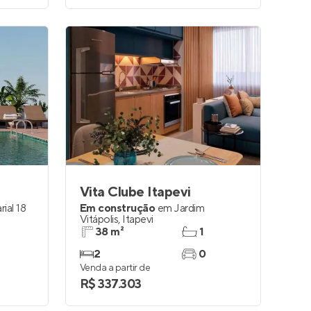
Vita Clube Itapevi
ial 18
Em construção
em
Jardim
Vitápolis
,
Itapevi
38 m²
1
2
0
Venda a partir de
R$ 337.303