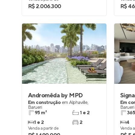
R$ 2.006.300
R$ 46
Andromêda by MPD
Signa
Em construção
em
Alphaville
,
Em co
Barueri
Barueri
95 m²
1 e 2
365
1 e 2
2
4
Venda a partir de
Venda a 