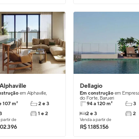
 Alphaville
Dellagio
nstrução
em
Alphaville
,
Em construção
em
Empresar
do Forte
,
Barueri
e 107 m²
2 e 3
94 a 120 m²
3
3
1 e 2
2 e 3
2
partir de
Venda a partir de
002.396
R$ 1.185.156