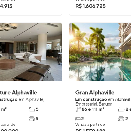
4.915
R$ 1.606.725
ture Alphaville
Gran Alphaville
nstrução
em
Alphaville
,
Em construção
em
Alphavil
Empresarial
,
Barueri
 m²
5
86 e 111 m²
2 
5
2
2
partir de
Venda a partir de