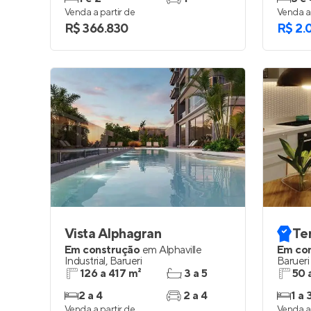
Venda a partir de
Venda a 
R$ 366.830
R$ 2.
Vista Alphagran
Ter
Em construção
em
Alphaville
Em co
Industrial
,
Barueri
Barueri
126 a 417 m²
3 a 5
50 
2 a 4
2 a 4
1 a 
Venda a partir de
Venda a 