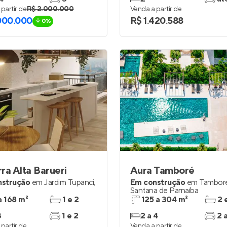
partir de
R$ 2.000.000
Venda a partir de
000.000
R$ 1.420.588
0%
ra Alta Barueri
Aura Tamboré
nstrução
em
Jardim Tupanci
,
Em construção
em
Tambor
Santana de Parnaíba
a 168 m²
1 e 2
125 a 304 m²
2 
3
1 e 2
2 a 4
2 
partir de
Venda a partir de