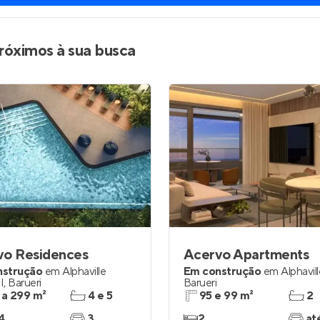
róximos à sua busca
vo Residences
Acervo Apartments
nstrução
em
Alphaville
Em construção
em
Alphavil
I
,
Barueri
Barueri
 a 299 m²
4 e 5
95 e 99 m²
2
4
3
2
at