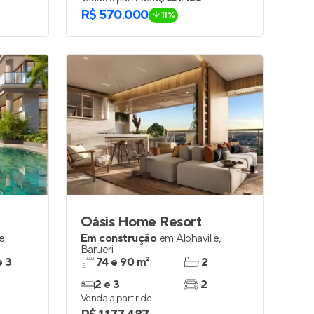
R$ 570.000
11%
Oásis Home Resort
le
Em construção
em
Alphaville
,
Barueri
e 3
74 e 90 m²
2
2 e 3
2
Venda a partir de