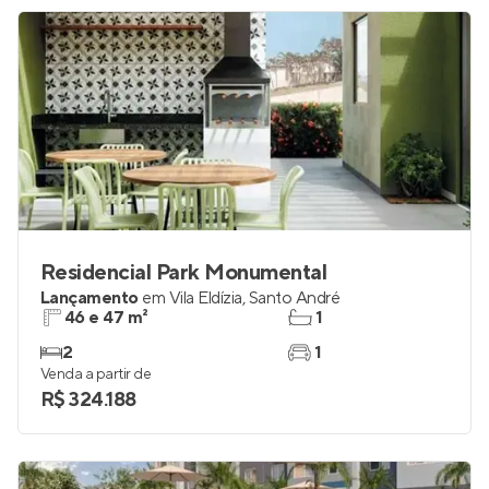
R$ 393.414
Residencial Park Monumental
Lançamento
em
Vila Eldízia
,
Santo André
46 e 47 m²
1
2
1
Venda a partir de
R$ 324.188