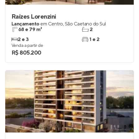
Raízes Lorenzini
Lançamento
em
Centro
,
São Caetano do Sul
68 e 79 m²
2
2 e 3
1 e 2
Venda a partir de
R$ 805.200