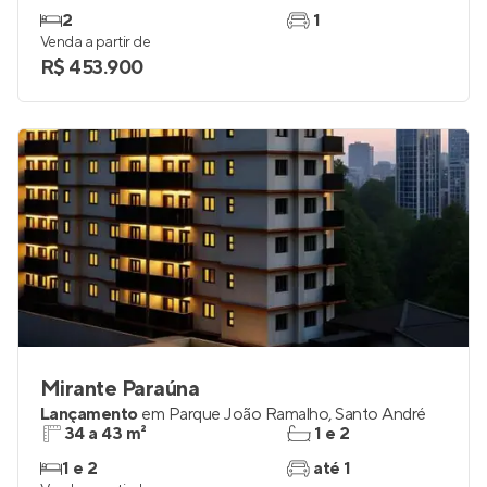
Golden Life
Lançamento
em
Paraíso
,
Santo André
50 m²
2
2
1
Venda a partir de
R$ 453.900
Mirante Paraúna
Lançamento
em
Parque João Ramalho
,
Santo André