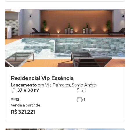
Venda a partir de
R$ 2.220.000
Residencial Vip Essência
Lançamento
em
Vila Palmares
,
Santo André
37 e 38 m²
1
2
1
Venda a partir de
R$ 321.221