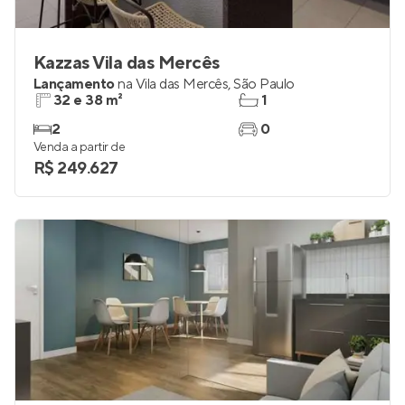
Kazzas Vila das Mercês
Lançamento
na
Vila das Mercês
,
São Paulo
32 e 38 m²
1
2
0
Venda a partir de
R$ 249.627