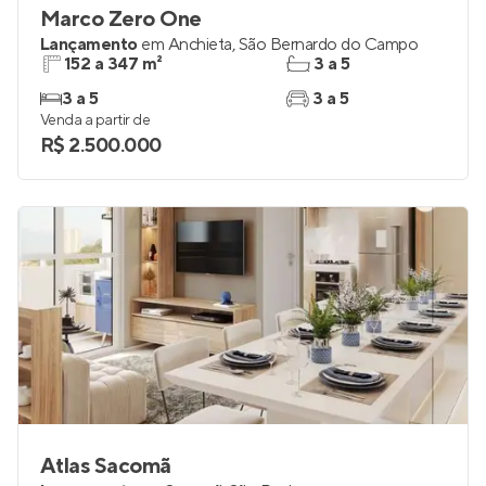
Marco Zero One
Lançamento
em
Anchieta
,
São Bernardo do Campo
152 a 347 m²
3 a 5
3 a 5
3 a 5
Venda a partir de
R$ 2.500.000