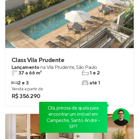
Class Vila Prudente
Lançamento
na
Vila Prudente
,
São Paulo
37 a 66 m²
1 e 2
2 e 3
até 1
Venda a partir de
R$ 356.290