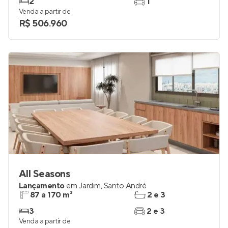
Lançamento
em
Jardim
,
Santo André
43 e 47 m²
1 e 2
2
1
Venda a partir de
R$ 506.960
All Seasons
Lançamento
em
Jardim
,
Santo André
87 a 170 m²
2 e 3