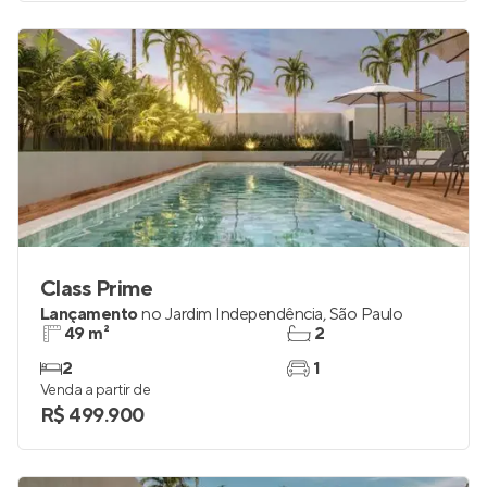
Venda a partir de
R$ 225.387
Class Prime
Lançamento
no
Jardim Independência
,
São Paulo
49 m²
2
2
1
Venda a partir de
R$ 499.900