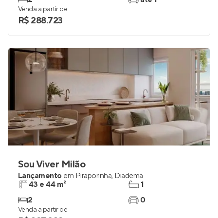
Lançamento
em
Vila Humaitá
,
Santo André
40 a 70 m²
1 e 2
2
até 1
Venda a partir de
R$ 288.723
Sou Viver Milão
Lançamento
em
Piraporinha
,
Diadema
43 e 44 m²
1