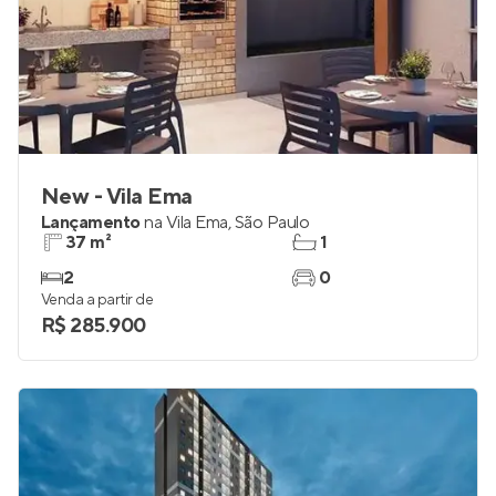
New - Vila Ema
Lançamento
na
Vila Ema
,
São Paulo
37 m²
1
2
0
Venda a partir de
R$ 285.900