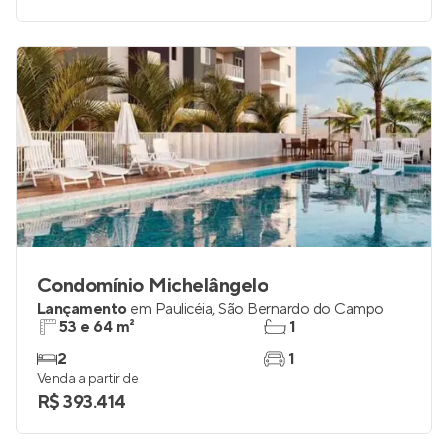
2 a 4
2
Venda a partir de
R$ 791.001
Condomínio Michelângelo
Lançamento
em
Paulicéia
,
São Bernardo do Campo
53 e 64 m²
1
2
1
Venda a partir de