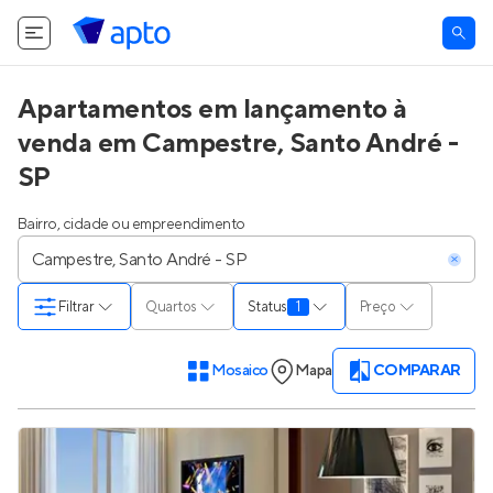
O Apto utiliza cookies.
Saiba mais
.
Tudo bem
Apartamentos em lançamento à
venda em Campestre, Santo André -
SP
Bairro, cidade ou empreendimento
Filtrar
Quartos
Status
1
Preço
Mosaico
Mapa
COMPARAR