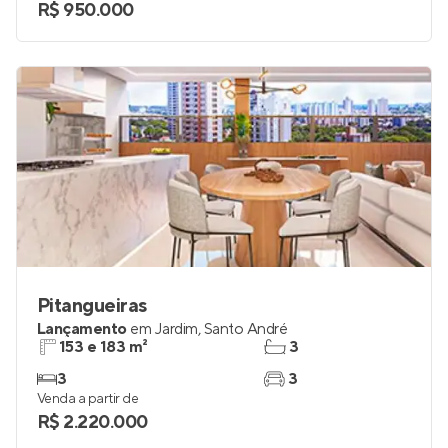
3
2 e 3
Venda a partir de
R$ 950.000
Pitangueiras
Lançamento
em
Jardim
,
Santo André
153 e 183 m²
3
3
3