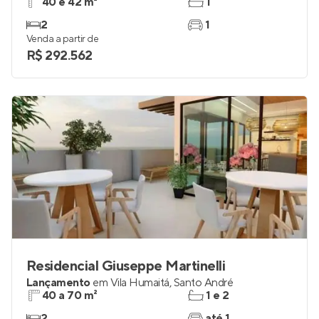
Livus Estilo Oratório
Lançamento
na
Vila Oratório
,
São Paulo
40 e 42 m²
1
2
1
Venda a partir de
R$ 292.562
Residencial Giuseppe Martinelli