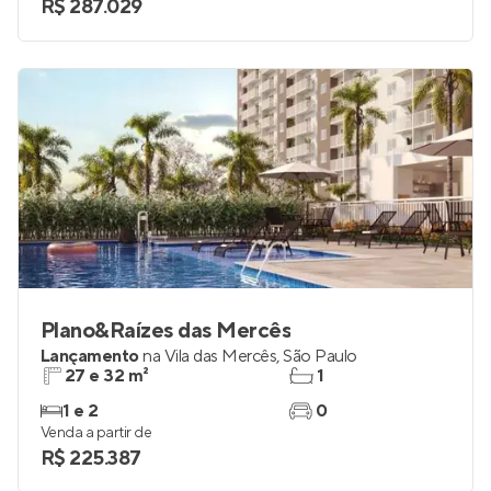
2
0
Venda a partir de
R$ 287.029
Plano&Raízes das Mercês
Lançamento
na
Vila das Mercês
,
São Paulo
27 e 32 m²
1
1 e 2
0