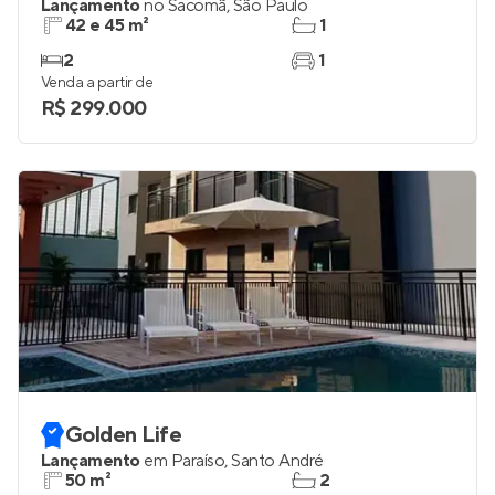
Atlas Sacomã
Lançamento
no
Sacomã
,
São Paulo
42 e 45 m²
1
2
1
Venda a partir de
R$ 299.000