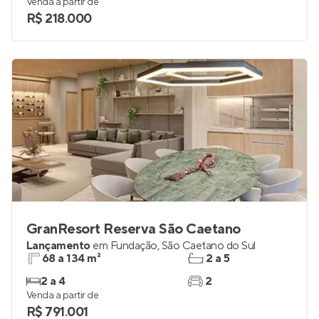
34 a 43 m²
1 e 2
1 e 2
até 1
Venda a partir de
R$ 218.000
GranResort Reserva São Caetano
Lançamento
em
Fundação
,
São Caetano do Sul
68 a 134 m²
2 a 5