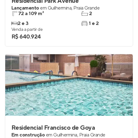
Residencial Park Avenue
Lançamento
em
Guilhermina
,
Praia Grande
72 a 109 m²
2
2 e 3
1 e 2
Venda a partir de
R$ 640.924
Residencial Francisco de Goya
Em construção
em
Guilhermina
,
Praia Grande