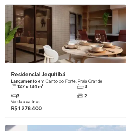
Residencial Jequitibá
Lançamento
em
Canto do Forte
,
Praia Grande
127 e 134 m²
3
3
2
Venda a partir de
R$ 1.278.400