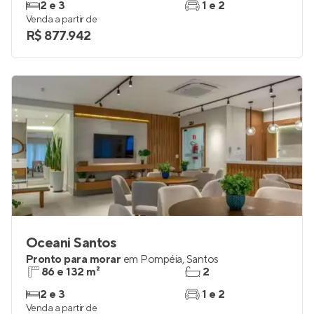
2 e 3
1 e 2
Venda a partir de
R$ 877.942
Oceani Santos
Pronto para morar
em
Pompéia
,
Santos
86 e 132 m²
2
2 e 3
1 e 2
Venda a partir de