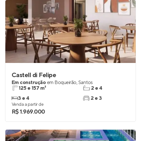
Castell di Felipe
Em construção
em
Boqueirão
,
Santos
125 e 157 m²
2 e 4
3 e 4
2 e 3
Venda a partir de
R$ 1.969.000