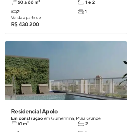
60 a 66 m²
1 e 2
2
1
Venda a partir de
R$ 430.200
Residencial Apolo
Em construção
em
Guilhermina
,
Praia Grande
61 m²
2