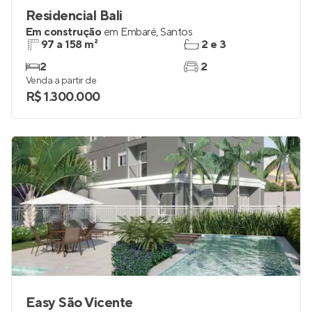
Residencial Bali
Em construção
em
Embaré
,
Santos
97 a 158 m²
2 e 3
2
2
Venda a partir de
R$ 1.300.000
Easy São Vicente