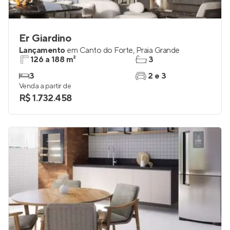
Er Giardino
Lançamento
em
Canto do Forte
,
Praia Grande
126 a 188 m²
3
3
2 e 3
Venda a partir de
R$ 1.732.458