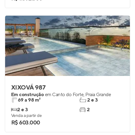
XIXOVÁ 987
Em construção
em
Canto do Forte
,
Praia Grande
69 a 98 m²
2 e 3
2 e 3
2
Venda a partir de
R$ 603.000