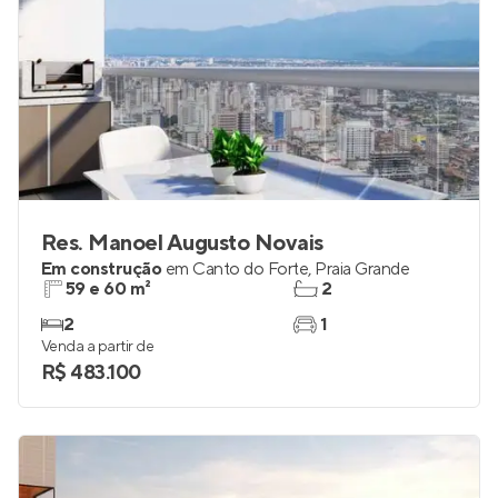
Res. Manoel Augusto Novais
Em construção
em
Canto do Forte
,
Praia Grande
59 e 60 m²
2
2
1
Venda a partir de
R$ 483.100