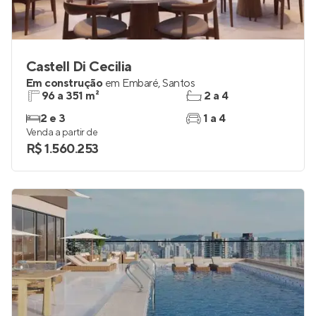
Castell Di Cecilia
Em construção
em
Embaré
,
Santos
96 a 351 m²
2 a 4
2 e 3
1 a 4
Venda a partir de
R$ 1.560.253