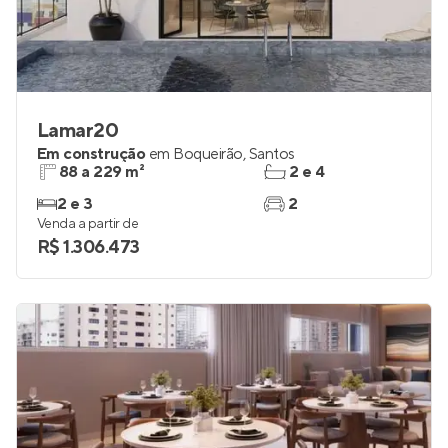
Lamar20
Em construção
em
Boqueirão
,
Santos
88 a 229 m²
2 e 4
2 e 3
2
Venda a partir de
R$ 1.306.473