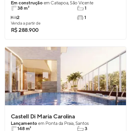
Em construção
em
Catiapoa
,
São Vicente
38 m²
1
2
1
Venda a partir de
R$ 288.900
Castell Di Maria Carolina
Lançamento
em
Ponta da Praia
,
Santos
148 m²
3