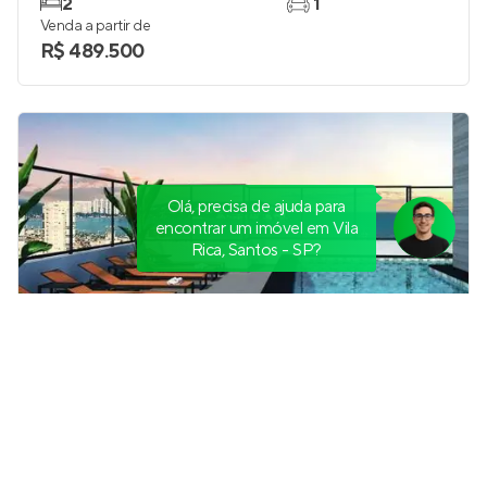
2
1
Venda a partir de
R$ 489.500
Olá, precisa de ajuda para
encontrar um imóvel em Vila
Rica, Santos - SP?
Enseada 360 Fase 2
Pronto para morar
em
Jardim Enseada
,
Guarujá
47 e 55 m²
1
1 e 2
até 1
Venda a partir de