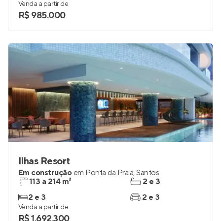
Venda a partir de
R$ 985.000
Ilhas Resort
Em construção
em
Ponta da Praia
,
Santos
113 a 214 m²
2 e 3
2 e 3
2 e 3
Venda a partir de
R$ 1.692.300