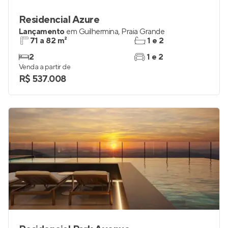
Residencial Azure
Lançamento
em
Guilhermina
,
Praia Grande
71 a 82 m²
1 e 2
2
1 e 2
Venda a partir de
R$ 537.008