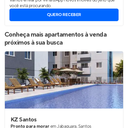
Vamos enviar por WhatsApp novos imóveis do jeito que
você está procurando.
QUERO RECEBER
Conheça mais apartamentos à venda
próximos à sua busca
KZ Santos
Pronto para morar
em
Jabaquara
,
Santos