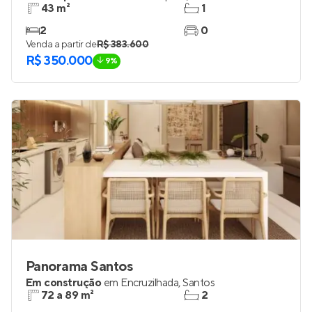
43 m²
1
2
0
Venda a partir de
R$ 383.600
R$ 350.000
9%
Panorama Santos
Em construção
em
Encruzilhada
,
Santos
72 a 89 m²
2