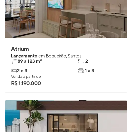
Atrium
Lançamento
em
Boqueirão
,
Santos
89 a 123 m²
2
2 e 3
1 a 3
Venda a partir de
R$ 1.190.000