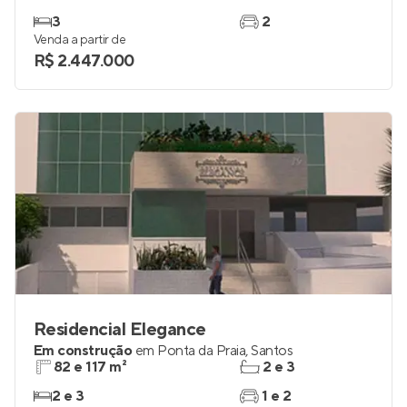
3
2
Venda a partir de
R$ 2.447.000
Residencial Elegance
Em construção
em
Ponta da Praia
,
Santos
82 e 117 m²
2 e 3
2 e 3
1 e 2