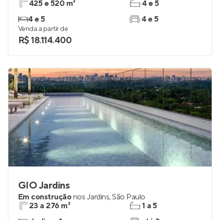
425 e 520 m²
4 e 5
4 e 5
4 e 5
Venda a partir de
R$ 18.114.400
GIO Jardins
Em construção
nos
Jardins
,
São Paulo
23 a 276 m²
1 a 5