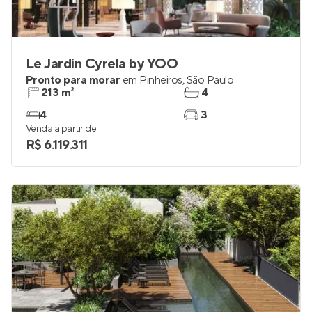
Le Jardin Cyrela by YOO
Pronto para morar
em
Pinheiros
,
São Paulo
213 m²
4
4
3
Venda a partir de
R$ 6.119.311