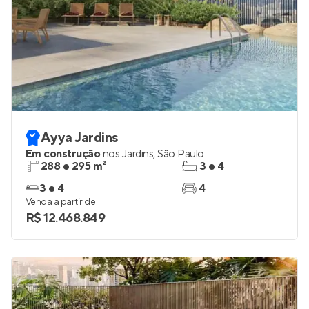
Ayya Jardins
Em construção
nos
Jardins
,
São Paulo
288 e 295 m²
3 e 4
3 e 4
4
Venda a partir de
R$ 12.468.849