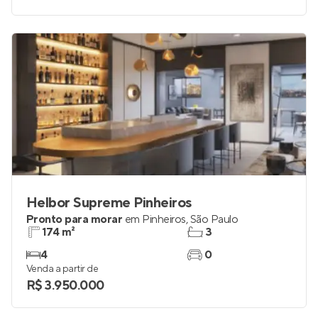
Helbor Supreme Pinheiros
Pronto para morar
em
Pinheiros
,
São Paulo
174 m²
3
4
0
Venda a partir de
R$ 3.950.000