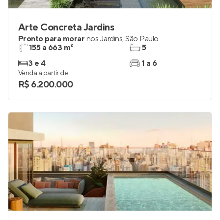
Arte Concreta Jardins
Pronto para morar
nos
Jardins
,
São Paulo
155 a 663 m²
5
3 e 4
1 a 6
Venda a partir de
R$ 6.200.000