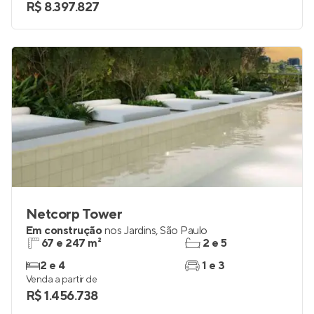
R$ 8.397.827
Netcorp Tower
Em construção
nos
Jardins
,
São Paulo
67 e 247 m²
2 e 5
2 e 4
1 e 3
Venda a partir de
R$ 1.456.738