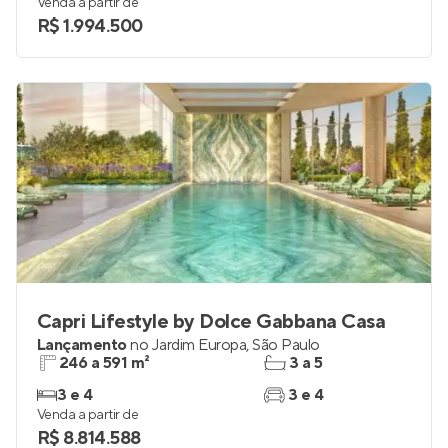
Venda a partir de
R$ 1.994.500
Capri Lifestyle by Dolce Gabbana Casa
Lançamento
no
Jardim Europa
,
São Paulo
246 a 591 m²
3 a 5
3 e 4
3 e 4
Venda a partir de
R$ 8.814.588