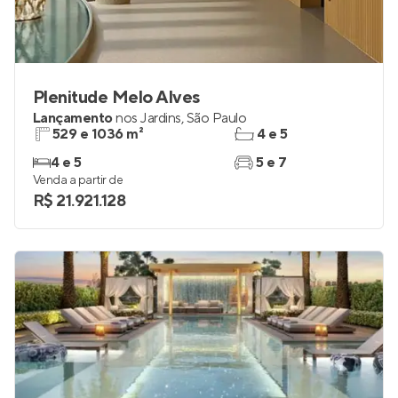
Plenitude Melo Alves
Lançamento
nos
Jardins
,
São Paulo
529 e 1036 m²
4 e 5
4 e 5
5 e 7
Venda a partir de
R$ 21.921.128