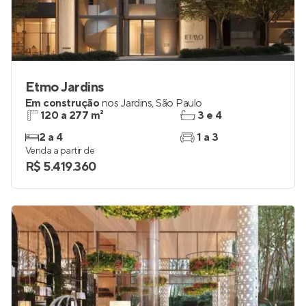
Etmo Jardins
Em construção
nos
Jardins
,
São Paulo
120 a 277 m²
3 e 4
2 a 4
1 a 3
Venda a partir de
R$ 5.419.360