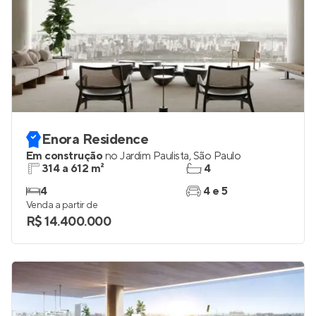
Enora Residence
Em construção
no
Jardim Paulista
,
São Paulo
314 a 612 m²
4
4
4 e 5
Venda a partir de
R$ 14.400.000