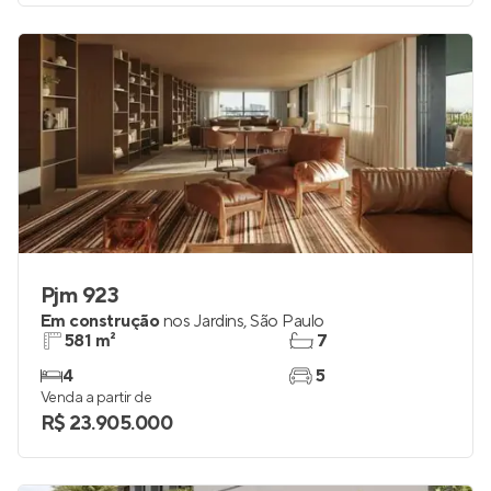
Pjm 923
Em construção
nos
Jardins
,
São Paulo
581 m²
7
4
5
Venda a partir de
R$ 23.905.000