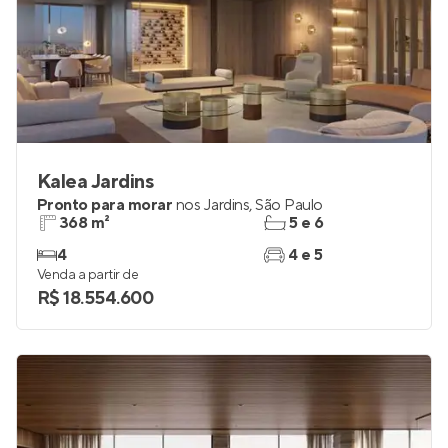
Kalea Jardins
Pronto para morar
nos
Jardins
,
São Paulo
368 m²
5 e 6
4
4 e 5
Venda a partir de
R$ 18.554.600