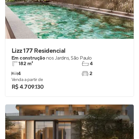
Lizz 177 Residencial
Em construção
nos
Jardins
,
São Paulo
182 m²
4
4
2
Venda a partir de
R$ 4.709.130