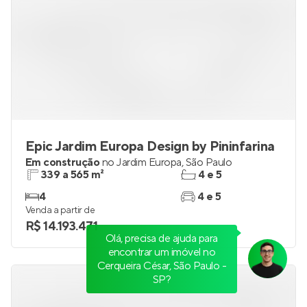
Epic Jardim Europa Design by Pininfarina
Em construção
no
Jardim Europa
,
São Paulo
339 a 565 m²
4 e 5
4
4 e 5
Venda a partir de
R$ 14.193.471
Olá, precisa de ajuda para
encontrar um imóvel no
Cerqueira César, São Paulo -
SP?