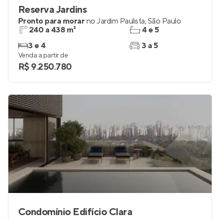
Reserva Jardins
Pronto para morar
no
Jardim Paulista
,
São Paulo
240 a 438 m²
4 e 5
3 e 4
3 a 5
Venda a partir de
R$ 9.250.780
Condomínio Edifício Clara