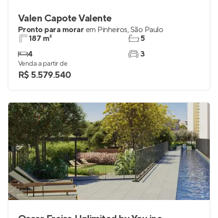
Valen Capote Valente
Pronto para morar
em
Pinheiros
,
São Paulo
187 m²
5
4
3
Venda a partir de
R$ 5.579.540