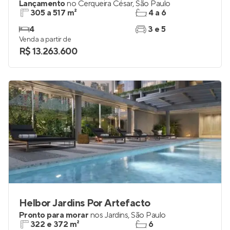
Lançamento
no
Cerqueira César
,
São Paulo
305 a 517 m²
4 a 6
4
3 e 5
Venda a partir de
R$ 13.263.600
Helbor Jardins Por Artefacto
Pronto para morar
nos
Jardins
,
São Paulo
322 e 372 m²
6