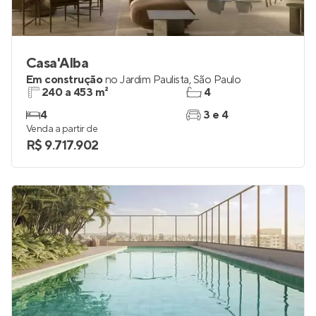
Casa'Alba
Em construção
no
Jardim Paulista
,
São Paulo
240 a 453 m²
4
4
3 e 4
Venda a partir de
R$ 9.717.902