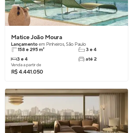
Matice João Moura
Lançamento
em
Pinheiros
,
São Paulo
158 e 295 m²
3 e 4
3 e 4
até 2
Venda a partir de
R$ 4.441.050