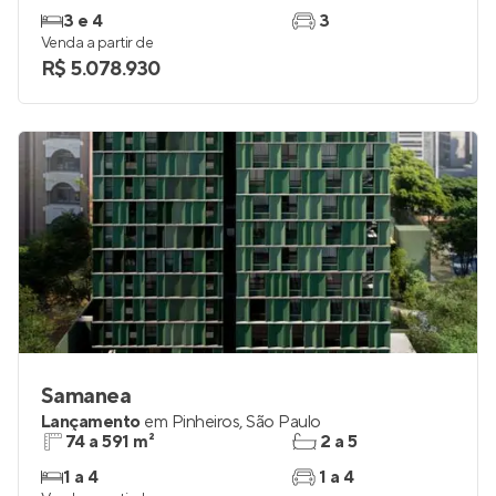
3 e 4
3
Venda a partir de
R$ 5.078.930
Samanea
Lançamento
em
Pinheiros
,
São Paulo
74 a 591 m²
2 a 5
1 a 4
1 a 4