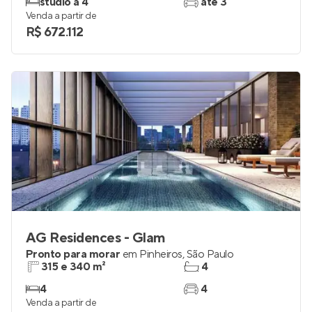
studio a 4
até 3
Venda a partir de
R$ 672.112
AG Residences - Glam
Pronto para morar
em
Pinheiros
,
São Paulo
315 e 340 m²
4
4
4
Venda a partir de