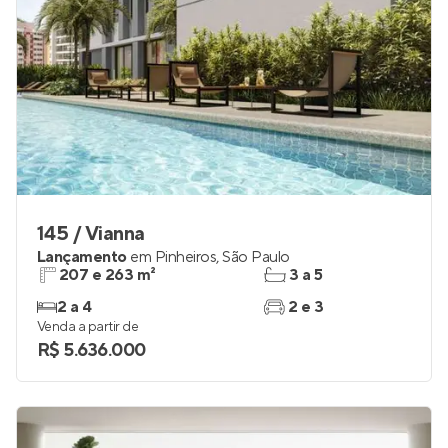
145 / Vianna
Lançamento
em
Pinheiros
,
São Paulo
207 e 263 m²
3 a 5
2 a 4
2 e 3
Venda a partir de
R$ 5.636.000