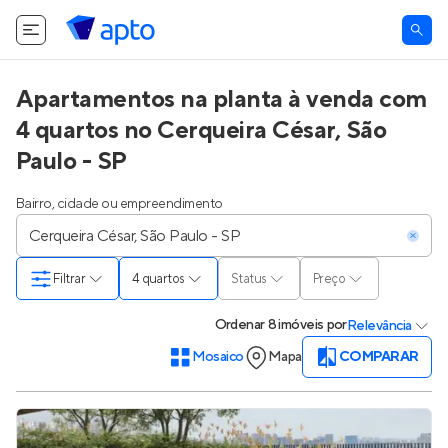
Apartamentos na planta à venda com
4 quartos no Cerqueira César, São
Paulo - SP
Bairro, cidade ou empreendimento
Filtrar
4 quartos
Status
Preço
Ordenar
8 imóveis
por
Relevância
Mosaico
Mapa
COMPARAR