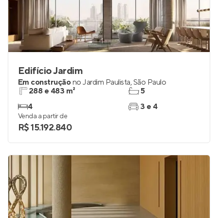
Edifício Jardim
Em construção
no
Jardim Paulista
,
São Paulo
288 e 483 m²
5
4
3 e 4
Venda a partir de
R$ 15.192.840