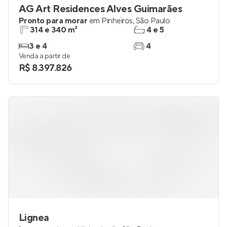
AG Art Residences Alves Guimarães
Pronto para morar
em
Pinheiros
,
São Paulo
314 e 340 m²
4 e 5
3 e 4
4
Venda a partir de
R$ 8.397.826
Lignea