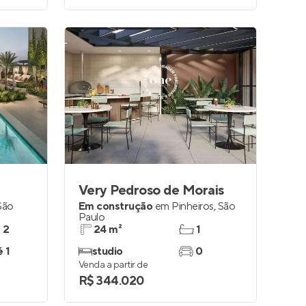
Very Pedroso de Morais
São
Em construção
em
Pinheiros
,
São
Paulo
e 2
24 m²
1
é 1
studio
0
Venda a partir de
R$ 344.020