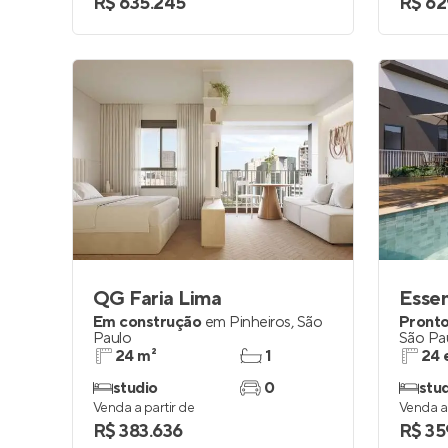
R$ 635.245
R$ 62
QG Faria Lima
Essen
Em construção
em
Pinheiros
,
São
Pronto
Paulo
São Pa
24 m²
1
24 
studio
0
stu
Venda a partir de
Venda a 
R$ 383.636
R$ 35