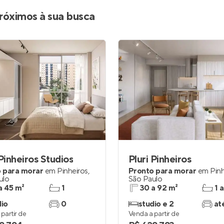
Entrar no Apto
róximos à sua busca
 Pinheiros Studios
Pluri Pinheiros
 para morar
em
Pinheiros
,
Pronto para morar
em
Pinh
ulo
São Paulo
a 45 m²
1
30 a 92 m²
1 a
dio
0
studio e 2
at
partir de
Venda a partir de