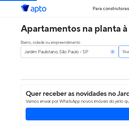
Para construtoras
Apartamentos na planta à 
Geração de Le
Geração de Vis
Bairro, cidade ou empreendimento
Stu
Geração de Ve
Maiores Const
Parcerias Imobi
Quer receber as novidades
no Jard
Vamos enviar por WhatsApp novos imóveis do jeito qu
Anunciar Imóve
Entrar no Pa