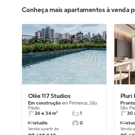
Conheça mais apartamentos à venda p
Oliie 117 Studios
Pluri
Em construção
em
Pinheiros
,
São
Pronto
Paulo
São Pa
26 e 34 m²
1
30 
studio
0
stu
Venda a partir de
Venda a 