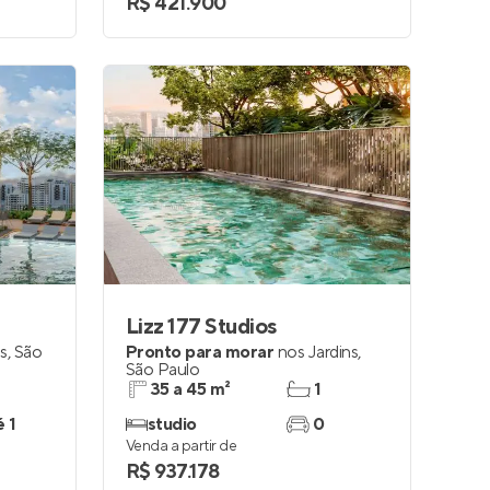
R$ 421.900
Lizz 177 Studios
os
,
São
Pronto para morar
nos
Jardins
,
São Paulo
35 a 45 m²
1
é 1
studio
0
Venda a partir de
R$ 937.178