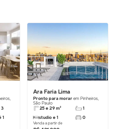
Ara Faria Lima
eiros
,
Pronto para morar
em
Pinheiros
,
São Paulo
 3
25 e 29 m²
1
é 1
studio e 1
0
Venda a partir de