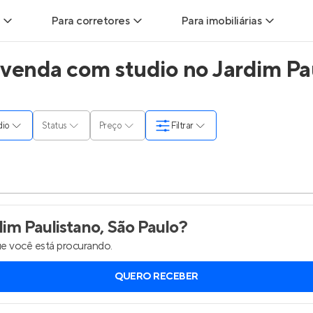
Para corretores
Para imobiliárias
venda com studio no Jardim Pau
ads
Leads para Corretores
Leads para Imobiliárias
itas
Corretor+
Hub de imobiliárias
dio
Status
Preço
Filtrar
ndas
Parcerias imobiliárias
Anunciar imóveis
rutoras
Hub de Corretores
Entrar no Painel de 
liárias
Perfil Verificado
im Paulistano, São Paulo
?
e você está procurando.
is
Anunciar imóveis
QUERO RECEBER
inel de Clientes
Entrar no Painel de Clientes