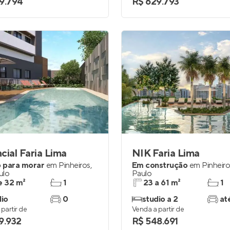
9.794
R$ 629.793
cial Faria Lima
NIK Faria Lima
 para morar
em
Pinheiros
,
Em construção
em
Pinheir
ulo
Paulo
e 32 m²
1
23 a 61 m²
1
dio
0
studio a 2
at
partir de
Venda a partir de
9.932
R$ 548.691