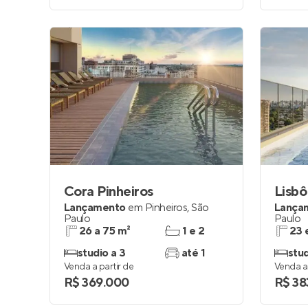
Cora Pinheiros
Lisbô
Lançamento
em
Pinheiros
,
São
Lança
Paulo
Paulo
26 a 75 m²
1 e 2
23 
studio a 3
até 1
stud
Venda a partir de
Venda a 
R$ 369.000
R$ 38