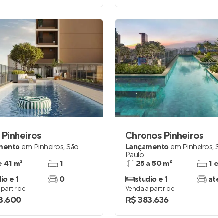
 Pinheiros
Chronos Pinheiros
mento
em
Pinheiros
,
São
Lançamento
em
Pinheiros
,
Paulo
e 41 m²
1
25 a 50 m²
1 
io e 1
0
studio e 1
at
partir de
Venda a partir de
3.600
R$ 383.636