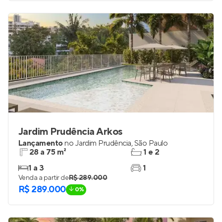
Jardim Prudência Arkos
Lançamento
no
Jardim Prudência
,
São Paulo
28 a 75 m²
1 e 2
1 a 3
1
Venda a partir de
R$ 289.000
R$ 289.000
0%