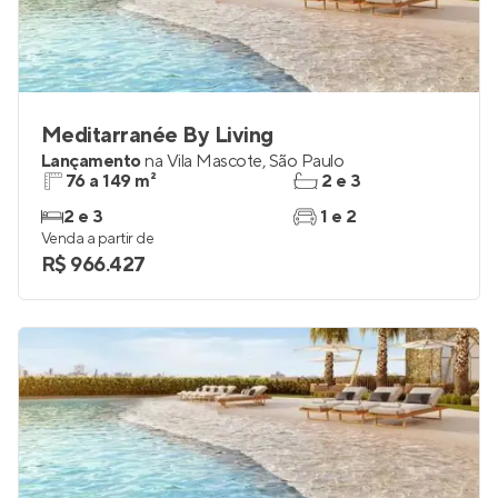
Meditarranée By Living
Lançamento
na
Vila Mascote
,
São Paulo
76 a 149 m²
2 e 3
2 e 3
1 e 2
Venda a partir de
R$ 966.427