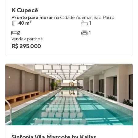
K Cupecê
Pronto para morar
na
Cidade Ademar
,
São Paulo
40 m²
1
2
1
Venda a partir de
R$ 295.000
Sinfonia Vila Mascote by Kallas