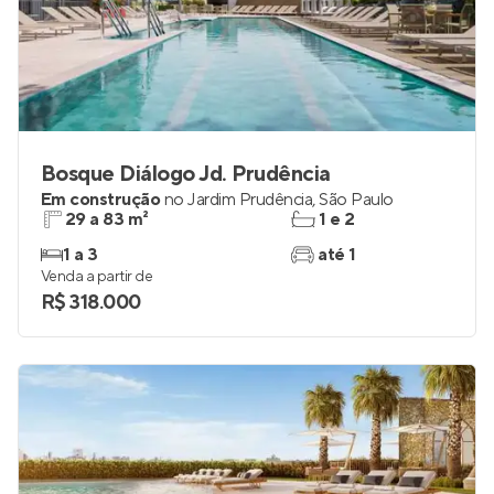
Bosque Diálogo Jd. Prudência
Em construção
no
Jardim Prudência
,
São Paulo
29 a 83 m²
1 e 2
1 a 3
até 1
Venda a partir de
R$ 318.000