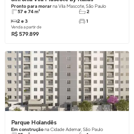
Pronto para morar
na
Vila Mascote
,
São Paulo
57 e 74 m²
2
2 e 3
1
Venda a partir de
R$ 579.899
Parque Holandês
Em construção
na
Cidade Ademar
,
São Paulo