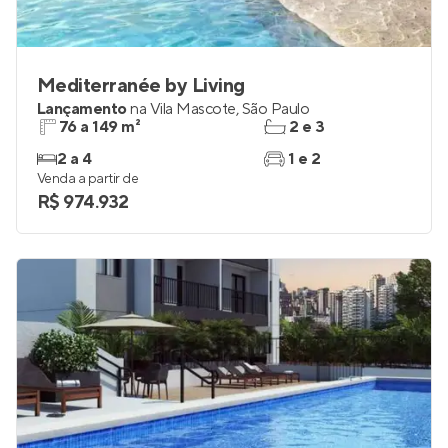
Mediterranée by Living
Lançamento
na
Vila Mascote
,
São Paulo
76 a 149 m²
2 e 3
2 a 4
1 e 2
Venda a partir de
R$ 974.932