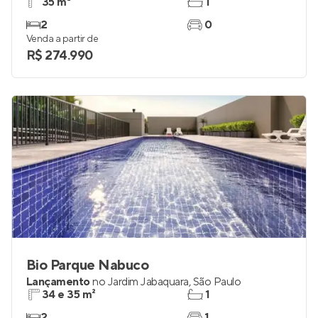
35 m²
1
2
0
Venda a partir de
R$ 274.990
Bio Parque Nabuco
Lançamento
no
Jardim Jabaquara
,
São Paulo
34 e 35 m²
1
2
1