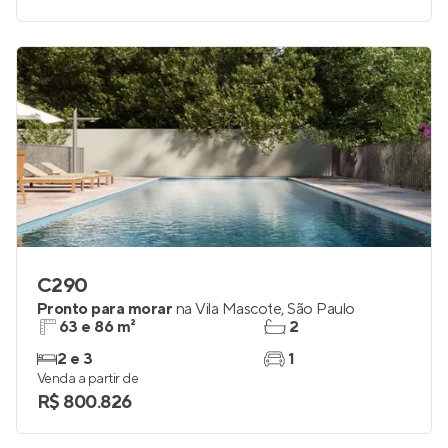
C290
Pronto para morar
na
Vila Mascote
,
São Paulo
63 e 86 m²
2
2 e 3
1
Venda a partir de
R$ 800.826