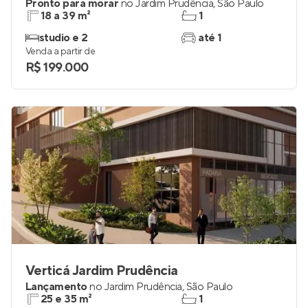
Pronto para morar
no
Jardim Prudência
,
São Paulo
18 a 39 m²
1
studio e 2
até 1
Venda a partir de
R$ 199.000
Verticá Jardim Prudência
Lançamento
no
Jardim Prudência
,
São Paulo
25 e 35 m²
1