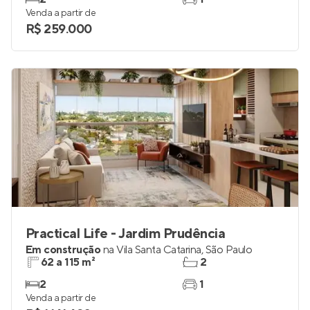
Venda a partir de
R$ 259.000
Practical Life - Jardim Prudência
Em construção
na
Vila Santa Catarina
,
São Paulo
62 a 115 m²
2
2
1
Venda a partir de