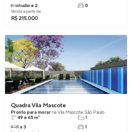
studio e 2
0
Venda a partir de
R$ 215.000
Quadra Vila Mascote
Pronto para morar
na
Vila Mascote
,
São Paulo
49 e 65 m²
1
1 a 3
1