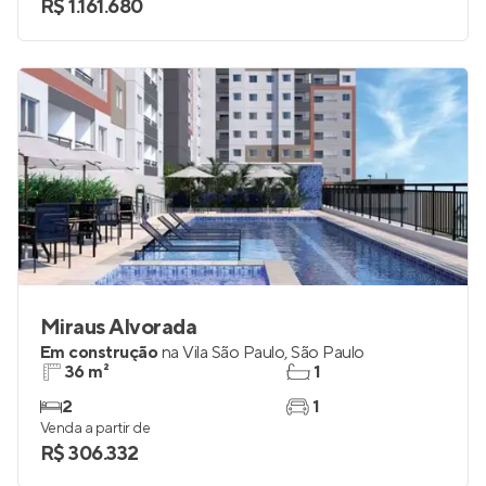
R$ 1.161.680
Miraus Alvorada
Em construção
na
Vila São Paulo
,
São Paulo
36 m²
1
2
1
Venda a partir de
R$ 306.332