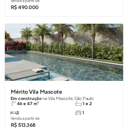
Venda a partir de
R$ 490.000
Mérito Vila Mascote
Em construção
na
Vila Mascote
,
São Paulo
46 e 47 m²
1 e 2
2
1
Venda a partir de
R$ 513.368