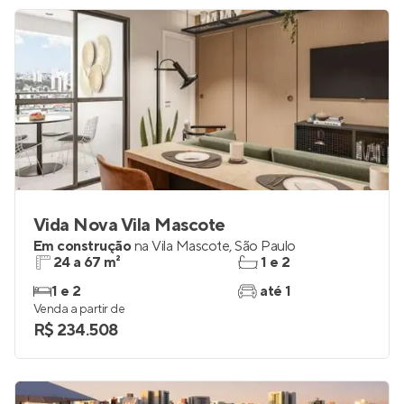
Vida Nova Vila Mascote
Em construção
na
Vila Mascote
,
São Paulo
24 a 67 m²
1 e 2
1 e 2
até 1
Venda a partir de
R$ 234.508