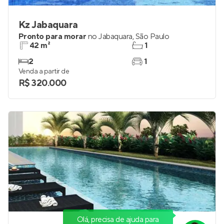
Kz Jabaquara
Pronto para morar
no
Jabaquara
,
São Paulo
42 m²
1
2
1
Venda a partir de
R$ 320.000
Olá, precisa de ajuda para