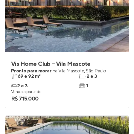
Vis Home Club – Vila Mascote
Pronto para morar
na
Vila Mascote
,
São Paulo
69 e 92 m²
2 e 3
2 e 3
1
Venda a partir de
R$ 715.000