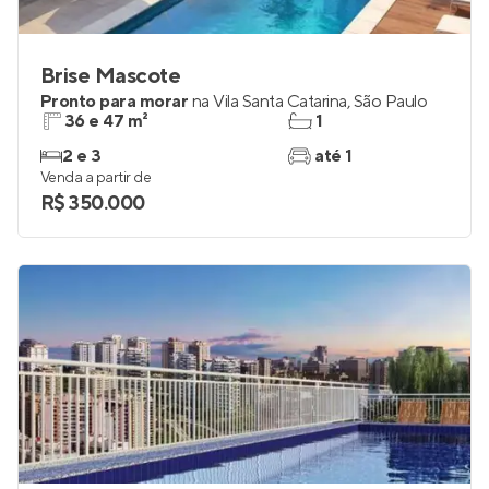
Brise Mascote
Pronto para morar
na
Vila Santa Catarina
,
São Paulo
36 e 47 m²
1
2 e 3
até 1
Venda a partir de
R$ 350.000