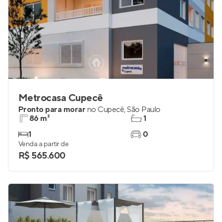
Metrocasa Cupecê
Pronto para morar
no
Cupecê
,
São Paulo
86 m²
1
1
0
Venda a partir de
R$ 565.600