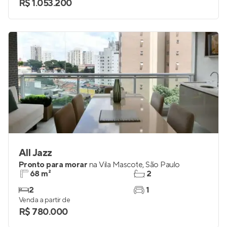
R$ 1.053.200
All Jazz
Pronto para morar
na
Vila Mascote
,
São Paulo
68 m²
2
2
1
Venda a partir de
R$ 780.000