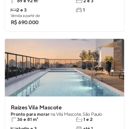
69 e 92 m²
2 e 3
2 e 3
1
Venda a partir de
R$ 690.000
Raízes Vila Mascote
Pronto para morar
na
Vila Mascote
,
São Paulo
36 e 81 m²
1 e 2
studio e 3
até 1