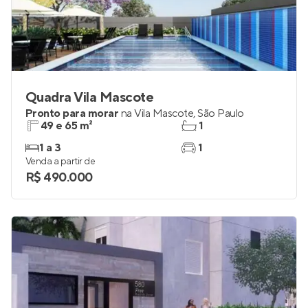
Quadra Vila Mascote
Pronto para morar
na
Vila Mascote
,
São Paulo
49 e 65 m²
1
1 a 3
1
Venda a partir de
R$ 490.000