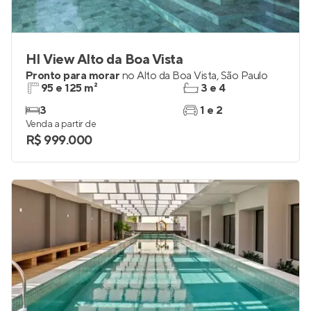
HI View Alto da Boa Vista
Pronto para morar
no
Alto da Boa Vista
,
São Paulo
95 e 125 m²
3 e 4
3
1 e 2
Venda a partir de
R$ 999.000