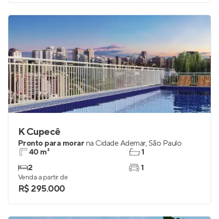
K Cupecê
Pronto para morar
na
Cidade Ademar
,
São Paulo
40 m²
1
2
1
Venda a partir de
R$ 295.000