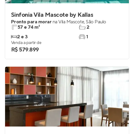
Sinfonia Vila Mascote by Kallas
Pronto para morar
na
Vila Mascote
,
São Paulo
57 e 74 m²
2
2 e 3
1
Venda a partir de
R$ 579.899