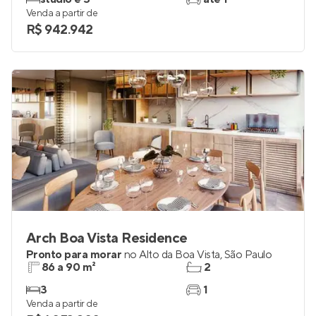
Venda a partir de
R$ 942.942
Arch Boa Vista Residence
Pronto para morar
no
Alto da Boa Vista
,
São Paulo
86 a 90 m²
2
3
1
Venda a partir de