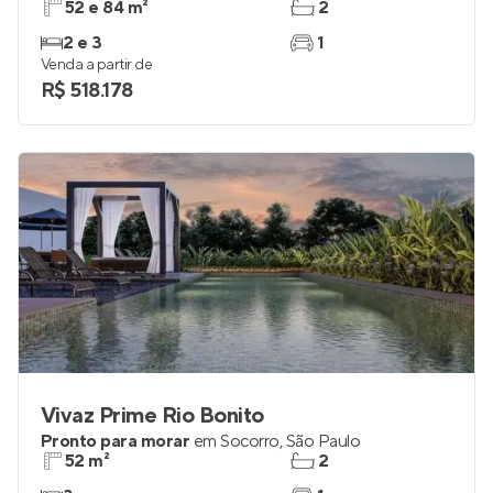
52 e 84 m²
2
2 e 3
1
Venda a partir de
R$ 518.178
Vivaz Prime Rio Bonito
Pronto para morar
em
Socorro
,
São Paulo
52 m²
2