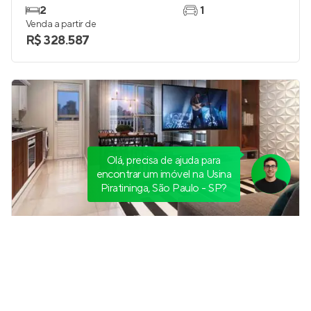
2
1
Venda a partir de
R$ 328.587
Olá, precisa de ajuda para
encontrar um imóvel na Usina
Piratininga, São Paulo - SP?
Bela Coimbra
Pronto para morar
em
Centro
,
Diadema
37 e 52 m²
1 e 2
2
até 1
Venda a partir de