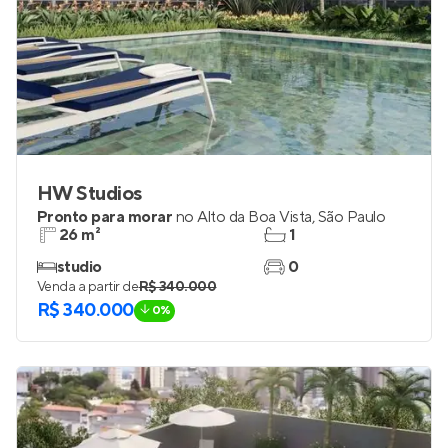
HW Studios
Pronto para morar
no
Alto da Boa Vista
,
São Paulo
26 m²
1
studio
0
Venda a partir de
R$ 340.000
R$ 340.000
0%