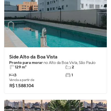
Side Alto da Boa Vista
Pronto para morar
no
Alto da Boa Vista
,
São Paulo
129 m²
2
3
1
Venda a partir de
R$ 1.588.104