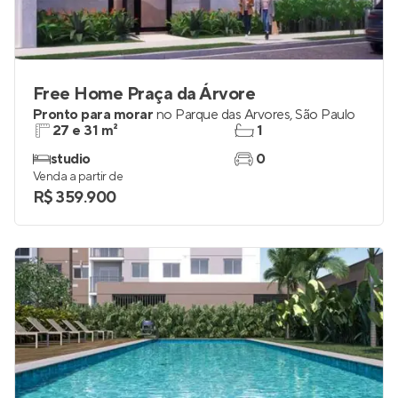
Free Home Praça da Árvore
Pronto para morar
no
Parque das Árvores
,
São Paulo
27 e 31 m²
1
studio
0
Venda a partir de
R$ 359.900