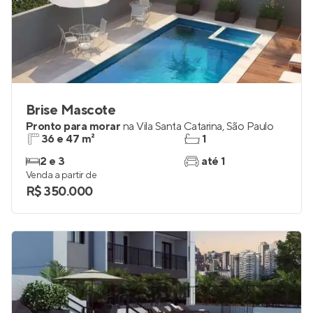
Brise Mascote
Pronto para morar
na
Vila Santa Catarina
,
São Paulo
36 e 47 m²
1
2 e 3
até 1
Venda a partir de
R$ 350.000