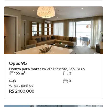
Opus 95
Pronto para morar
na
Vila Mascote
,
São Paulo
165 m²
3
3
3
Venda a partir de
R$ 2.100.000