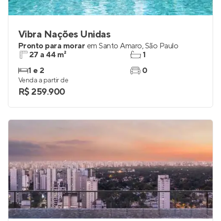
Vibra Nações Unidas
Pronto para morar
em
Santo Amaro
,
São Paulo
27 a 44 m²
1
1 e 2
0
Venda a partir de
R$ 259.900