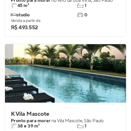
Pronto para morar
no
Alto da Boa Vista
,
São Paulo
45 m²
1
studio
0
Venda a partir de
R$ 493.552
K Vila Mascote
Pronto para morar
na
Vila Mascote
,
São Paulo
38 e 39 m²
1