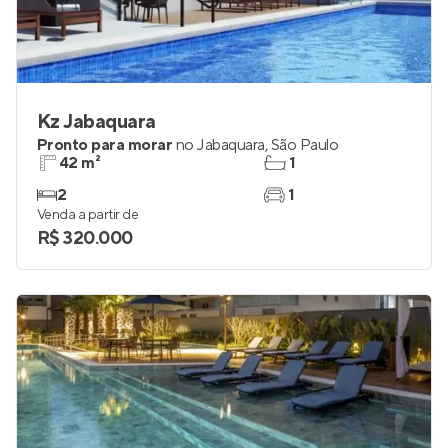
Kz Jabaquara
Pronto para morar
no
Jabaquara
,
São Paulo
42 m²
1
2
1
Venda a partir de
R$ 320.000