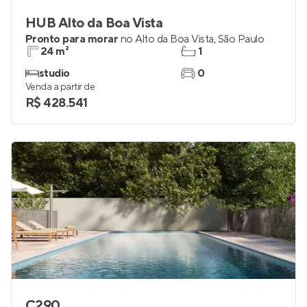
HUB Alto da Boa Vista
Pronto para morar
no
Alto da Boa Vista
,
São Paulo
24 m²
1
studio
0
Venda a partir de
R$ 428.541
C290