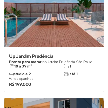
Up Jardim Prudência
Pronto para morar
no
Jardim Prudência
,
São Paulo
18 a 39 m²
1
studio e 2
até 1
Venda a partir de
R$ 199.000