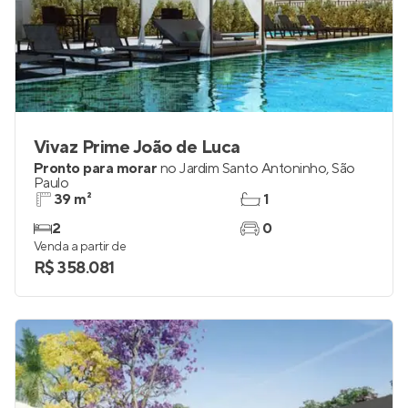
Vivaz Prime João de Luca
Pronto para morar
no
Jardim Santo Antoninho
,
São
Paulo
39 m²
1
2
0
Venda a partir de
R$ 358.081