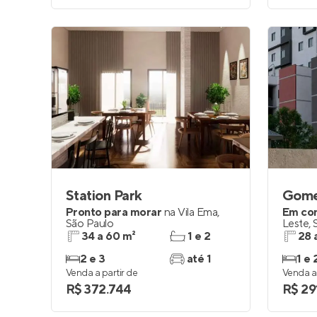
Station Park
Gom
Pronto para morar
na
Vila Ema
,
Em co
São Paulo
Leste
,
34 a 60 m²
1 e 2
28 
2 e 3
até 1
1 e 
Venda a partir de
Venda a 
R$ 372.744
R$ 29