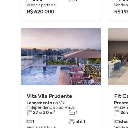
Venda a partir de
Venda a 
R$ 620.000
R$ 19
Vita Vila Prudente
Fit C
Lançamento
na
Vila
Pronto
Independência
,
São Paulo
Pruden
27 e 30 m²
1
26 
1
até 1
stu
Venda a partir de
Venda a 