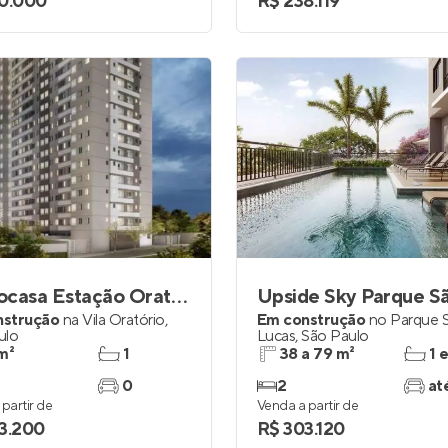
0.000
R$ 238.119
Metrocasa Estação Oratório
nstrução
na
Vila Oratório
,
Em construção
no
Parque 
ulo
Lucas
,
São Paulo
m²
1
38 a 79 m²
1 
0
2
at
partir de
Venda a partir de
3.200
R$ 303.120