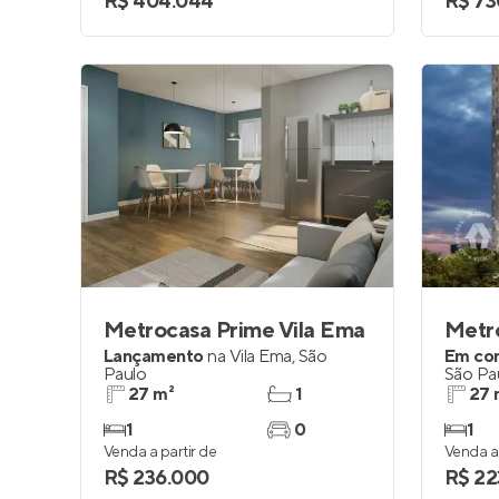
R$ 404.044
R$ 73
Metrocasa Prime Vila Ema
Lançamento
na
Vila Ema
,
São
Em co
Paulo
São Pa
27 m²
1
27 
1
0
1
Venda a partir de
Venda a 
R$ 236.000
R$ 22