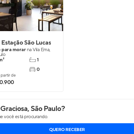
inel de Clientes
Entrar no Painel de Clientes
Entrar no Apto
 Estação São Lucas
 para morar
na
Vila Ema
,
ulo
m²
1
0
partir de
0.900
 Graciosa, São Paulo
?
e você está procurando.
QUERO RECEBER