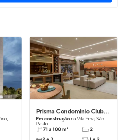
Prisma Condomínio Clube Vila Ema
ório
,
Em construção
na
Vila Ema
,
São
Paulo
71 a 100 m²
2
2 e 3
1 e 2