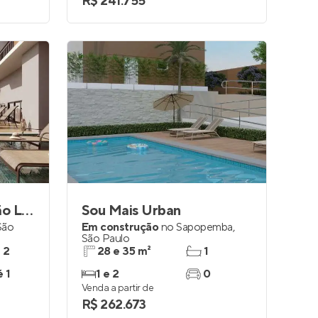
R$ 241.755
Upside Sky Parque São Lucas
Sou Mais Urban
São
Em construção
no
Sapopemba
,
São Paulo
e 2
28 e 35 m²
1
é 1
1 e 2
0
Venda a partir de
R$ 262.673