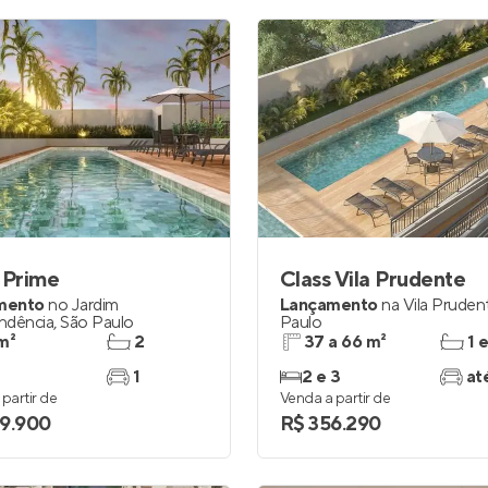
 Prime
Class Vila Prudente
mento
no
Jardim
Lançamento
na
Vila Pruden
ndência
,
São Paulo
Paulo
m²
2
37 a 66 m²
1 
1
2 e 3
at
partir de
Venda a partir de
9.900
R$ 356.290