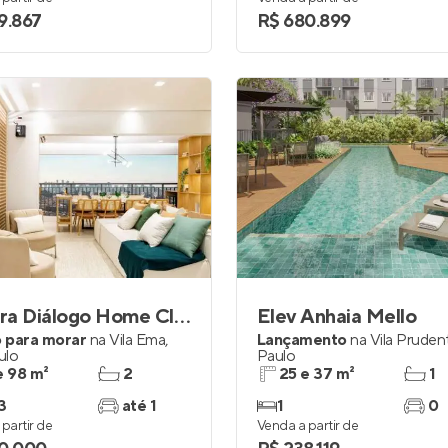
9.867
R$ 680.899
Quadra Diálogo Home Club
Elev Anhaia Mello
 para morar
na
Vila Ema
,
Lançamento
na
Vila Pruden
ulo
Paulo
e 98 m²
2
25 e 37 m²
1
3
até 1
1
0
partir de
Venda a partir de