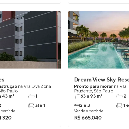
es
Dream View Sky Reso
nstrução
na
Vila Diva Zona
Pronto para morar
na
Vila
São Paulo
Prudente
,
São Paulo
a 43 m²
1
63 a 93 m²
2
2
até 1
2 e 3
1 e
partir de
Venda a partir de
1.320
R$ 665.040