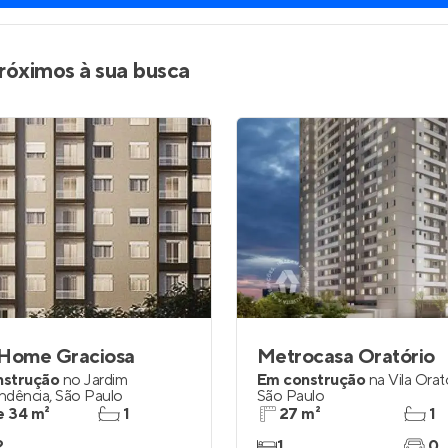
róximos à sua busca
 Home Graciosa
Metrocasa Oratório
nstrução
no
Jardim
Em construção
na
Vila Orat
ndência
,
São Paulo
São Paulo
e 34 m²
1
27 m²
1
2
1
0