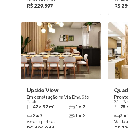
R$ 229.597
R$ 23
Upside View
Em construção
na
Vila Ema
,
São
Pronto
Paulo
São Pa
42 a 92 m²
1 e 2
75 
2 e 3
1 e 2
2 e 
Venda a partir de
Venda a 