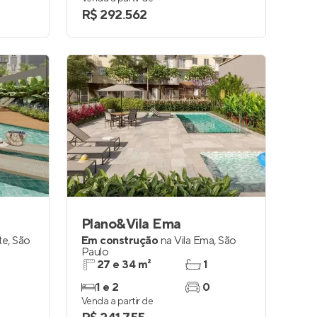
R$ 292.562
Plano&Vila Ema
te
,
São
Em construção
na
Vila Ema
,
São
Paulo
27 e 34 m²
1
1 e 2
0
Venda a partir de