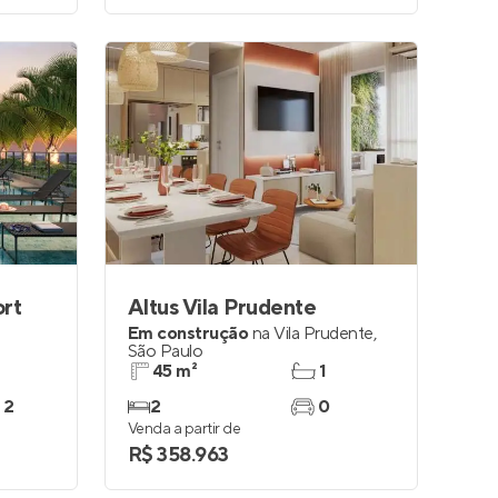
rt
Altus Vila Prudente
Em construção
na
Vila Prudente
,
São Paulo
45 m²
1
 2
2
0
Venda a partir de
R$ 358.963