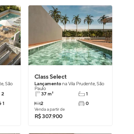
Class Select
te
,
São
Lançamento
na
Vila Prudente
,
São
Paulo
e 2
37 m²
1
é 1
2
0
Venda a partir de
R$ 307.900