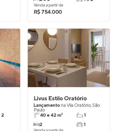
Venda a partir de
R$ 754.000
Livus Estilo Oratório
Lançamento
na
Vila Oratório
,
São
Paulo
e 2
40 e 42 m²
1
2
1
Venda a partir de