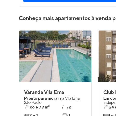
Conheça mais apartamentos à venda p
Varanda Vila Ema
Club
Pronto para morar
na
Vila Ema
,
Em co
São Paulo
Indepe
66 e 79 m²
2
24 
2 e 3
1
1 e 