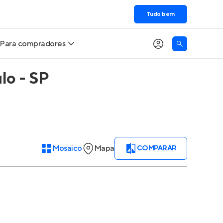
Tudo bem
Para compradores
lo - SP
Buscar um imóvel novo
Meu perfil
Calcule seu Poder de Compra
Imóveis Visualizados
Comprar x Alugar
Imóveis Contatados
Mosaico
Mapa
COMPARAR
Correção do INCC
Clientes
Entrar no Apto
Simulador de Financiamento
Encontre um corretor