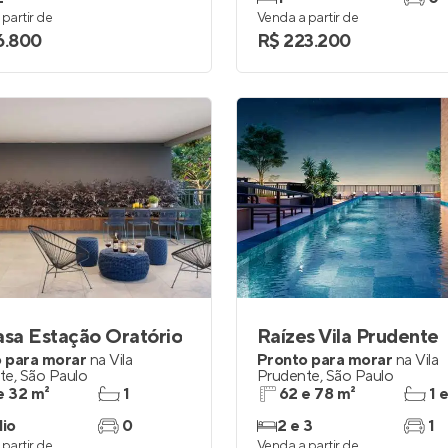
partir de
Venda a partir de
6.800
R$ 223.200
asa Estação Oratório
Raízes Vila Prudente
 para morar
na
Vila
Pronto para morar
na
Vila
te
,
São Paulo
Prudente
,
São Paulo
e 32 m²
1
62 e 78 m²
1 
dio
0
2 e 3
1
partir de
Venda a partir de