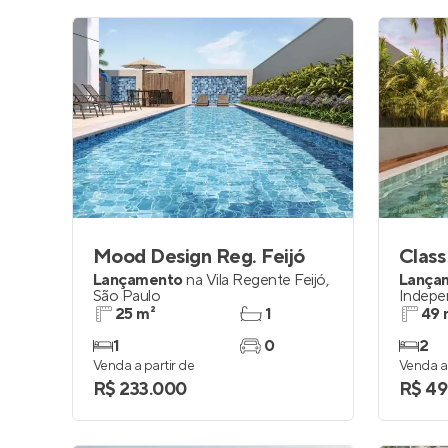
Mood Design Reg. Feijó
Class
Lançamento
na
Vila Regente Feijó
,
Lança
São Paulo
Indepe
25 m²
1
49 
1
0
2
Venda a partir de
Venda a 
R$ 233.000
R$ 49