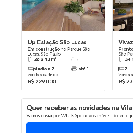
Entrar no Pa
Up Estação São Lucas
Vivaz
Em construção
no
Parque São
Pronto
Lucas
,
São Paulo
São Pa
26 a 43 m²
1
34 
studio a 2
até 1
2
Venda a partir de
Venda a 
R$ 229.000
R$ 27
Quer receber as novidades
na Vila
Vamos enviar por WhatsApp novos imóveis do jeito qu