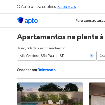
O Apto utiliza cookies.
Saiba mais
.
Para construtoras
Apartamentos na planta à 
Geração de Le
Geração de Vis
Bairro, cidade ou empreendimento
Qua
Geração de Ve
Ordenar
por
Relevância
Maiores Const
Parcerias Imobi
Anunciar Imóve