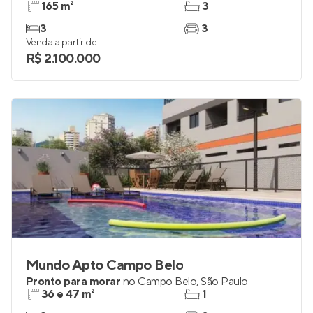
165 m²
3
3
3
Venda a partir de
R$ 2.100.000
Mundo Apto Campo Belo
Pronto para morar
no
Campo Belo
,
São Paulo
36 e 47 m²
1