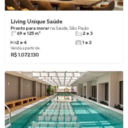
Living Unique Saúde
Pronto para morar
na
Saúde
,
São Paulo
69 e 125 m²
2 e 3
2 e 4
1 e 2
Venda a partir de
R$ 1.072.130