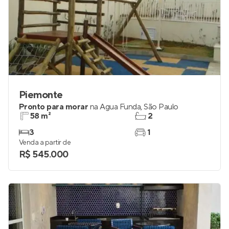
Piemonte
Pronto para morar
na
Água Funda
,
São Paulo
58 m²
2
3
1
Venda a partir de
R$ 545.000