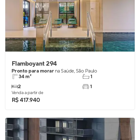
Flamboyant 294
Pronto para morar
na
Saúde
,
São Paulo
34 m²
1
2
1
Venda a partir de
R$ 417.940