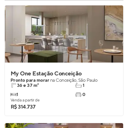
My One Estação Conceição
Pronto para morar
na
Conceição
,
São Paulo
36 e 37 m²
1
1
0
Venda a partir de
R$ 314.737