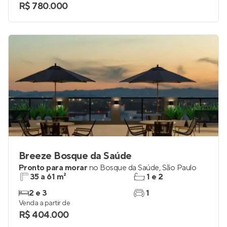
R$ 780.000
Breeze Bosque da Saúde
Pronto para morar
no
Bosque da Saúde
,
São Paulo
35 a 61 m²
1 e 2
2 e 3
1
Venda a partir de
R$ 404.000