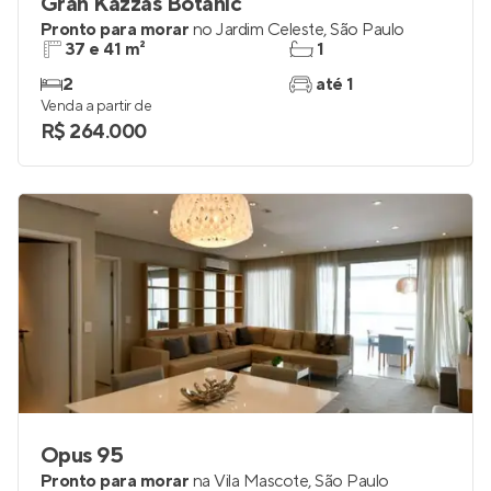
Gran Kazzas Botanic
Pronto para morar
no
Jardim Celeste
,
São Paulo
37 e 41 m²
1
2
até 1
Venda a partir de
R$ 264.000
Opus 95
Pronto para morar
na
Vila Mascote
,
São Paulo