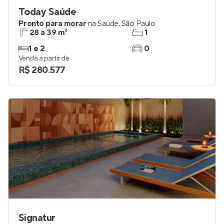
Today Saúde
Pronto para morar
na
Saúde
,
São Paulo
28 a 39 m²
1
1 e 2
0
Venda a partir de
R$ 280.577
Signatur