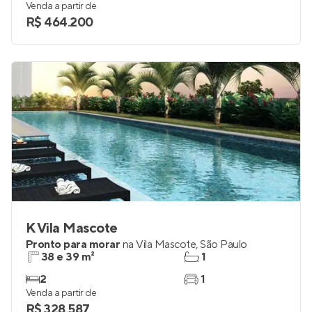
Venda a partir de
R$ 464.200
K Vila Mascote
Pronto para morar
na
Vila Mascote
,
São Paulo
38 e 39 m²
1
2
1
Venda a partir de
R$ 328.587