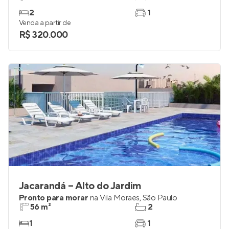
2
1
Venda a partir de
R$ 320.000
Jacarandá – Alto do Jardim
Pronto para morar
na
Vila Moraes
,
São Paulo
56 m²
2
1
1