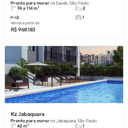
Pronto para morar
na
Saúde
,
São Paulo
74 a 114 m²
2
2
1
Venda a partir de
R$ 968.183
Kz Jabaquara
Pronto para morar
no
Jabaquara
,
São Paulo
42 m²
1