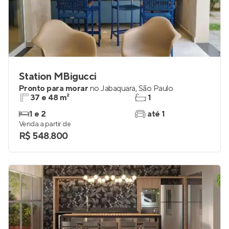
Station MBigucci
Pronto para morar
no
Jabaquara
,
São Paulo
37 e 48 m²
1
1 e 2
até 1
Venda a partir de
R$ 548.800