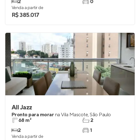
2
0
Venda a partir de
R$ 385.017
All Jazz
Pronto para morar
na
Vila Mascote
,
São Paulo
68 m²
2
2
1
Venda a partir de