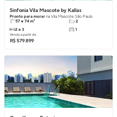
Sinfonia Vila Mascote by Kallas
Pronto para morar
na
Vila Mascote
,
São Paulo
57 e 74 m²
2
2 e 3
1
Venda a partir de
R$ 579.899