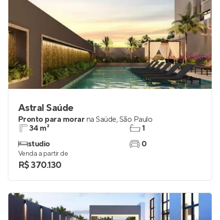
Astral Saúde
Pronto para morar
na
Saúde
,
São Paulo
34 m²
1
studio
0
Venda a partir de
R$ 370.130