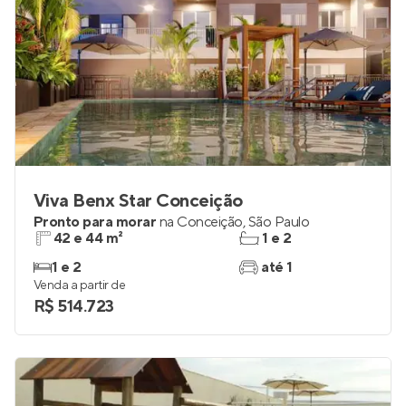
Viva Benx Star Conceição
Pronto para morar
na
Conceição
,
São Paulo
42 e 44 m²
1 e 2
1 e 2
até 1
Venda a partir de
R$ 514.723