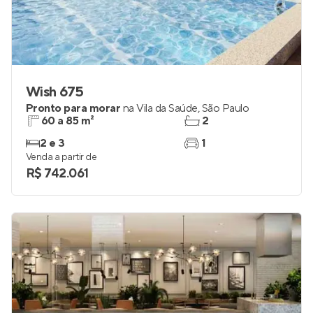
Wish 675
Pronto para morar
na
Vila da Saúde
,
São Paulo
60 a 85 m²
2
2 e 3
1
Venda a partir de
R$ 742.061