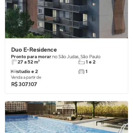
Duo E-Residence
Pronto para morar
no
São Judas
,
São Paulo
27 a 52 m²
1 e 2
studio e 2
1
Venda a partir de
R$ 307.107