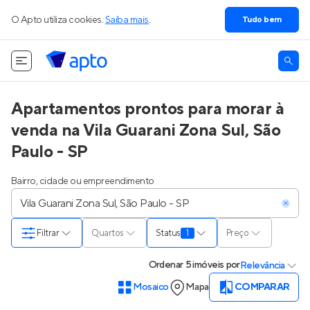
O Apto utiliza cookies.
Saiba mais
.
Tudo bem
Apartamentos prontos para morar à
venda na Vila Guarani Zona Sul, São
Paulo - SP
Bairro, cidade ou empreendimento
Filtrar
Quartos
Status
1
Preço
Ordenar
5 imóveis
por
Relevância
Mosaico
Mapa
COMPARAR