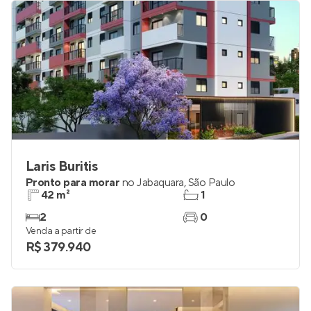
Laris Buritis
Pronto para morar
no
Jabaquara
,
São Paulo
42 m²
1
2
0
Venda a partir de
R$ 379.940