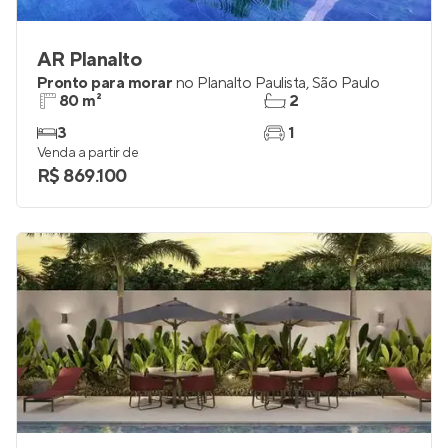
AR Planalto
Pronto para morar
no
Planalto Paulista
,
São Paulo
80 m²
2
3
1
Venda a partir de
R$ 869.100