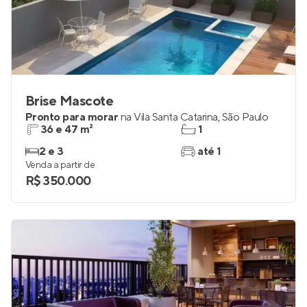
Brise Mascote
Pronto para morar
na
Vila Santa Catarina
,
São Paulo
36 e 47 m²
1
2 e 3
até 1
Venda a partir de
R$ 350.000