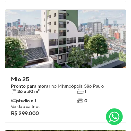
Mio 25
Pronto para morar
no
Mirandópolis
,
São Paulo
26 a 30 m²
1
studio e 1
0
Venda a partir de
R$ 299.000