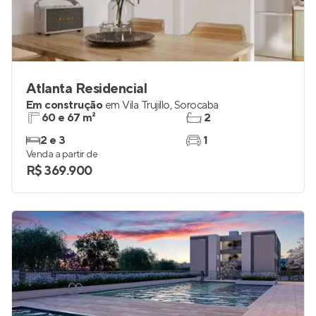
Atlanta Residencial
Em construção
em
Vila Trujillo
,
Sorocaba
60 e 67 m²
2
2 e 3
1
Venda a partir de
R$ 369.900