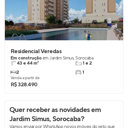
Residencial Veredas
Em construção
em
Jardim Simus
,
Sorocaba
43 e 44 m²
1 e 2
2
1
Venda a partir de
R$ 328.490
Quer receber as novidades
em
Jardim Simus, Sorocaba
?
Vamos enviar por WhatsApp novos imóveis do jeito que