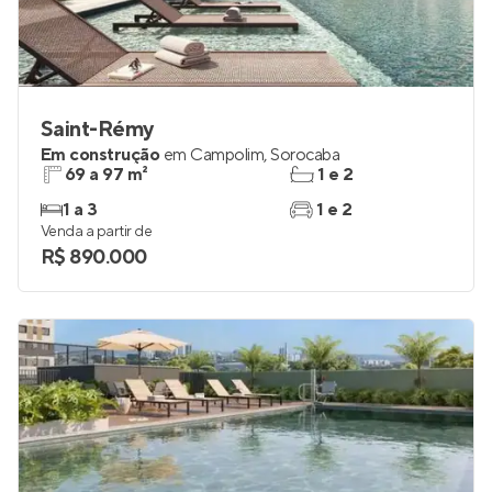
Saint-Rémy
Em construção
em
Campolim
,
Sorocaba
69 a 97 m²
1 e 2
1 a 3
1 e 2
Venda a partir de
R$ 890.000