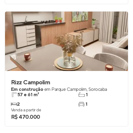
Rizz Campolim
Em construção
em
Parque Campolim
,
Sorocaba
57 e 61 m²
1
2
1
Venda a partir de
R$ 470.000