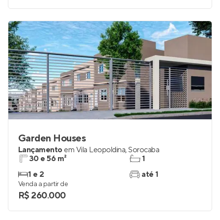
Garden Houses
Lançamento
em
Vila Leopoldina
,
Sorocaba
30 e 56 m²
1
1 e 2
até 1
Venda a partir de
R$ 260.000