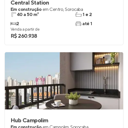
Central Station
Em construção
em
Centro
,
Sorocaba
40 a 50 m²
1 e 2
2
até 1
Venda a partir de
R$ 260.938
Hub Campolim
Em construção
em
Campolim
,
Sorocaba