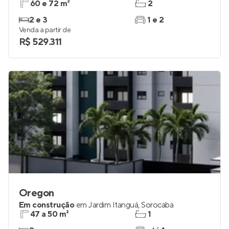
60 e 72 m²
2
2 e 3
1 e 2
Venda a partir de
R$ 529.311
Oregon
Em construção
em
Jardim Itanguá
,
Sorocaba
47 a 50 m²
1