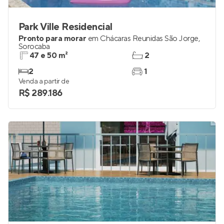
Park Ville Residencial
Pronto para morar
em
Chácaras Reunidas São Jorge
,
Sorocaba
47 e 50 m²
2
2
1
Venda a partir de
R$ 289.186