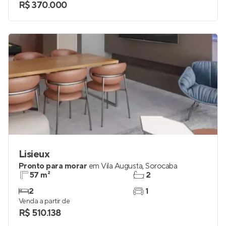
R$ 370.000
Lisieux
Pronto para morar
em
Vila Augusta
,
Sorocaba
57 m²
2
2
1
Venda a partir de
R$ 510.138