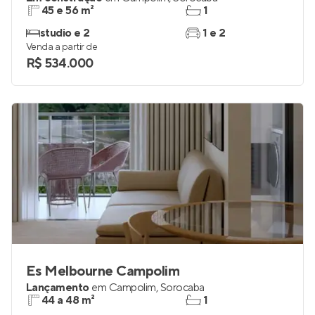
45 e 56 m²
1
studio e 2
1 e 2
Venda a partir de
R$ 534.000
Es Melbourne Campolim
Lançamento
em
Campolim
,
Sorocaba
44 a 48 m²
1