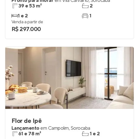
Pronto para morar
em
Vila Carvalho
,
Sorocaba
39 e 53 m²
2
1 e 2
1
Venda a partir de
R$ 297.000
Flor de Ipê
Lançamento
em
Campolim
,
Sorocaba
61 e 78 m²
1 e 2