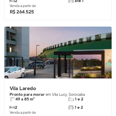
2
até 1
Venda a partir de
R$ 264.525
Vila Laredo
Pronto para morar
em
Vila Lucy
,
Sorocaba
49 a 85 m²
1 e 2
2
1 e 2
Venda a partir de