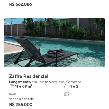
R$ 662.086
Zafira Residencial
Lançamento
em
Jardim Vergueiro
,
Sorocaba
41 e 69 m²
1 e 2
2
1
Venda a partir de
R$ 255.000