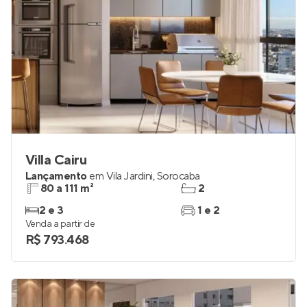
Villa Cairu
Lançamento
em
Vila Jardini
,
Sorocaba
80 a 111 m²
2
2 e 3
1 e 2
Venda a partir de
R$ 793.468