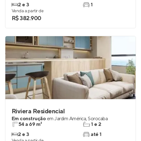
2 e 3
1
Venda a partir de
R$ 382.900
Riviera Residencial
Em construção
em
Jardim América
,
Sorocaba
54 a 69 m²
1 e 2
2 e 3
até 1
Venda a partir de