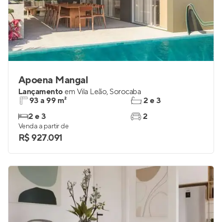
Apoena Mangal
Lançamento
em
Vila Leão
,
Sorocaba
93 a 99 m²
2 e 3
2 e 3
2
Venda a partir de
R$ 927.091