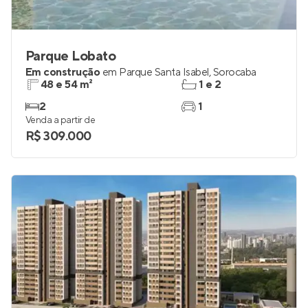
Parque Lobato
Em construção
em
Parque Santa Isabel
,
Sorocaba
48 e 54 m²
1 e 2
2
1
Venda a partir de
R$ 309.000