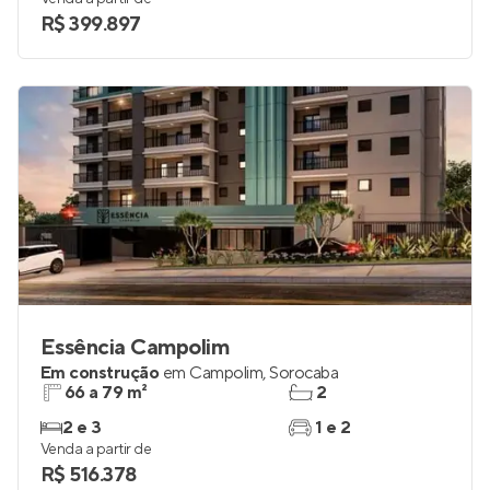
R$ 399.897
Essência Campolim
Em construção
em
Campolim
,
Sorocaba
66 a 79 m²
2
2 e 3
1 e 2
Venda a partir de
R$ 516.378