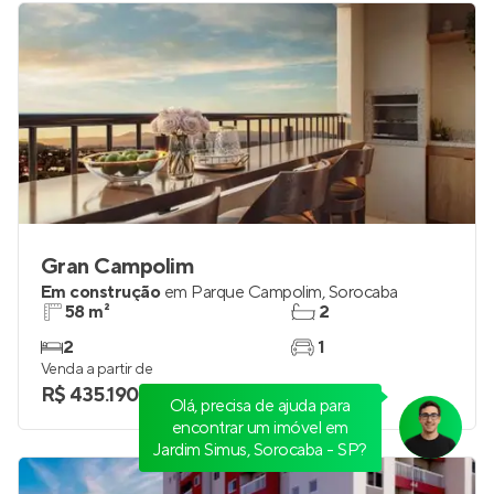
Gran Campolim
Em construção
em
Parque Campolim
,
Sorocaba
58 m²
2
2
1
Venda a partir de
R$ 435.190
Olá, precisa de ajuda para
encontrar um imóvel em
Jardim Simus, Sorocaba - SP?