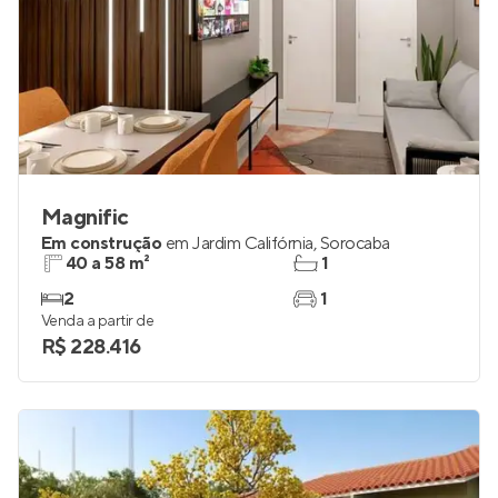
Magnific
Em construção
em
Jardim Califórnia
,
Sorocaba
40 a 58 m²
1
2
1
Venda a partir de
R$ 228.416