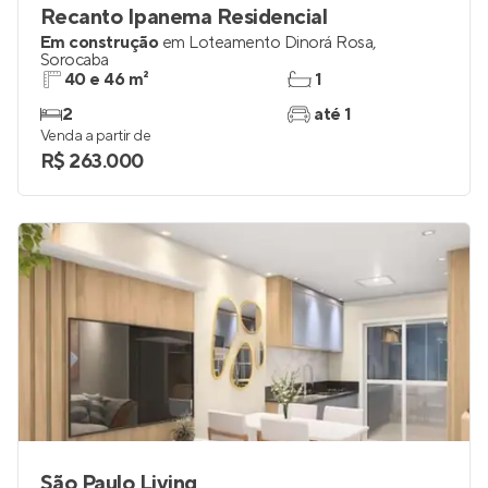
Recanto Ipanema Residencial
Em construção
em
Loteamento Dinorá Rosa
,
Sorocaba
40 e 46 m²
1
2
até 1
Venda a partir de
R$ 263.000
São Paulo Living