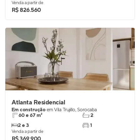
Venda a partir de
R$ 826.560
Atlanta Residencial
Em construção
em
Vila Trujillo
,
Sorocaba
60 e 67 m²
2
2 e 3
1
Venda a partir de
R$ 369.900