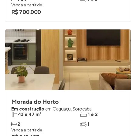
Venda a partir de
R$ 700.000
Morada do Horto
Em construção
em
Caguaçu
,
Sorocaba
43 e 47 m²
1 e 2
2
1
Venda a partir de