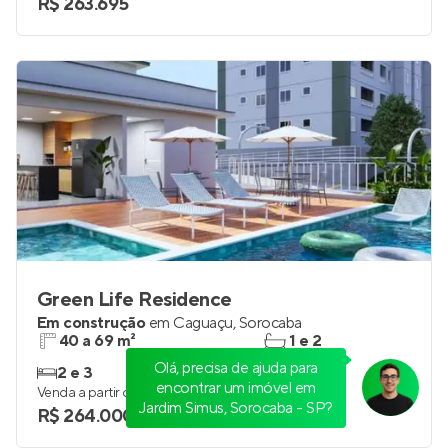
R$ 263.695
Green Life Residence
Em construção
em
Caguaçu
,
Sorocaba
40 a 69 m²
1 e 2
Olá, precisa de ajuda para
2 e 3
1 e 2
encontrar um imóvel em
Venda a partir de
Jardim Simus, Sorocaba - SP?
R$ 264.000