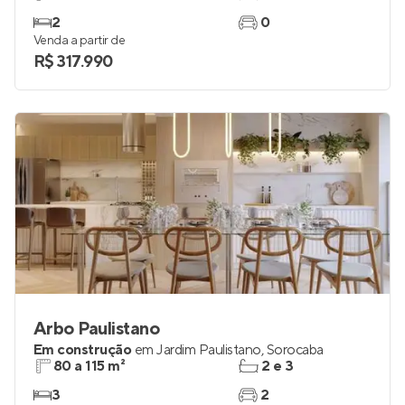
2
0
Venda a partir de
R$ 317.990
Arbo Paulistano
Em construção
em
Jardim Paulistano
,
Sorocaba
80 a 115 m²
2 e 3
3
2