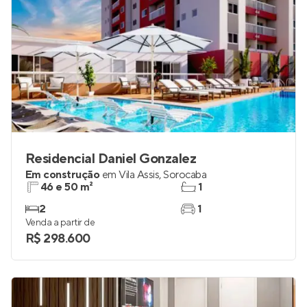
Residencial Daniel Gonzalez
Em construção
em
Vila Assis
,
Sorocaba
46 e 50 m²
1
2
1
Venda a partir de
R$ 298.600