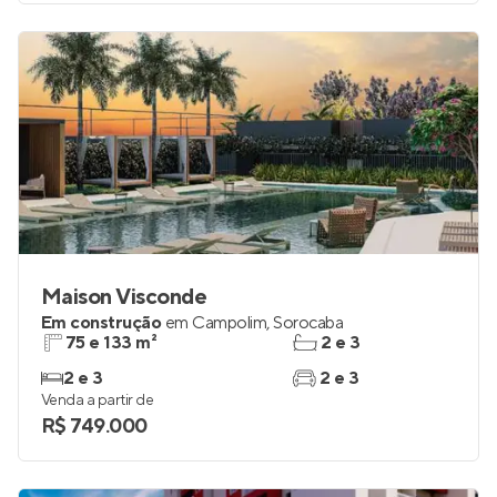
Maison Visconde
Em construção
em
Campolim
,
Sorocaba
75 e 133 m²
2 e 3
2 e 3
2 e 3
Venda a partir de
R$ 749.000