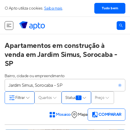
O Apto utiliza cookies.
Saiba mais
.
Tudo bem
Apartamentos em construção à
venda em Jardim Simus, Sorocaba -
SP
Bairro, cidade ou empreendimento
Filtrar
Quartos
Status
1
Preço
Mosaico
Mapa
COMPARAR