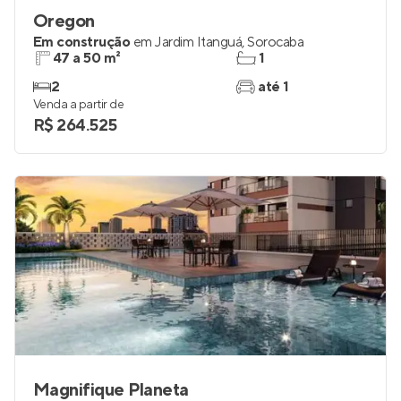
Oregon
Em construção
em
Jardim Itanguá
,
Sorocaba
47 a 50 m²
1
2
até 1
Venda a partir de
R$ 264.525
Magnifique Planeta