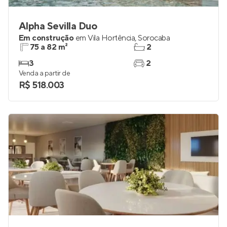
Alpha Sevilla Duo
Em construção
em
Vila Hortência
,
Sorocaba
75 a 82 m²
2
3
2
Venda a partir de
R$ 518.003