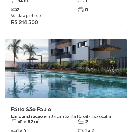
42 m²
1
2
0
Venda a partir de
R$ 214.500
Pátio São Paulo
Em construção
em
Jardim Santa Rosália
,
Sorocaba
65 e 82 m²
2
1 a 3
1 e 2