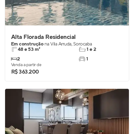
Alta Florada Residencial
Em construção
na
Vila Arruda
,
Sorocaba
48 e 53 m²
1 e 2
2
1
Venda a partir de
R$ 363.200