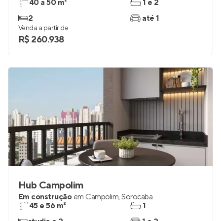
40 a 50 m²
1 e 2
2
até 1
Venda a partir de
R$ 260.938
Hub Campolim
Em construção
em
Campolim
,
Sorocaba
45 e 56 m²
1