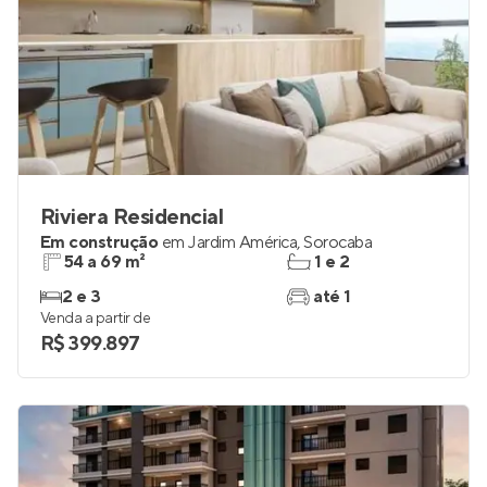
Riviera Residencial
Em construção
em
Jardim América
,
Sorocaba
54 a 69 m²
1 e 2
2 e 3
até 1
Venda a partir de
R$ 399.897