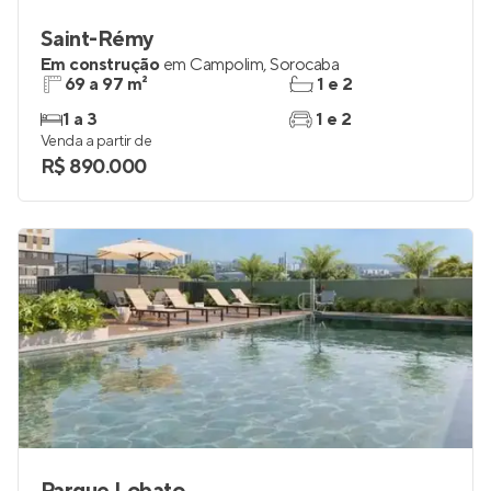
Saint-Rémy
Em construção
em
Campolim
,
Sorocaba
69 a 97 m²
1 e 2
1 a 3
1 e 2
Venda a partir de
R$ 890.000