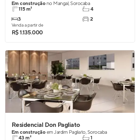
Em construção
no
Mangal
,
Sorocaba
115 m²
4
3
2
Venda a partir de
R$ 1.135.000
Residencial Don Pagliato
Em construção
em
Jardim Pagliato
,
Sorocaba
43 m²
1