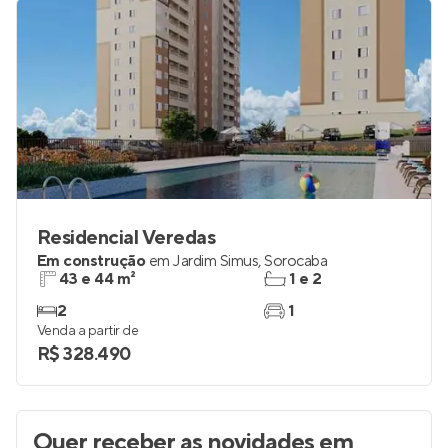
Residencial Veredas
Em construção
em
Jardim Simus
,
Sorocaba
43 e 44 m²
1 e 2
2
1
Venda a partir de
R$ 328.490
Quer receber as novidades
em