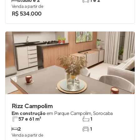
studio e 2
1 e 2
Venda a partir de
R$ 534.000
Rizz Campolim
Em construção
em
Parque Campolim
,
Sorocaba
57 e 61 m²
1
2
1
Venda a partir de