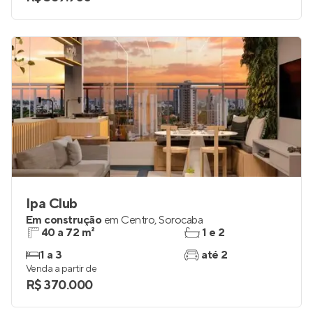
Ipa Club
Em construção
em
Centro
,
Sorocaba
40 a 72 m²
1 e 2
1 a 3
até 2
Venda a partir de
R$ 370.000