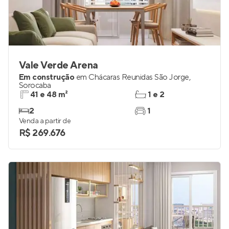
Vale Verde Arena
Em construção
em
Chácaras Reunidas São Jorge
,
Sorocaba
41 e 48 m²
1 e 2
2
1
Venda a partir de
R$ 269.676