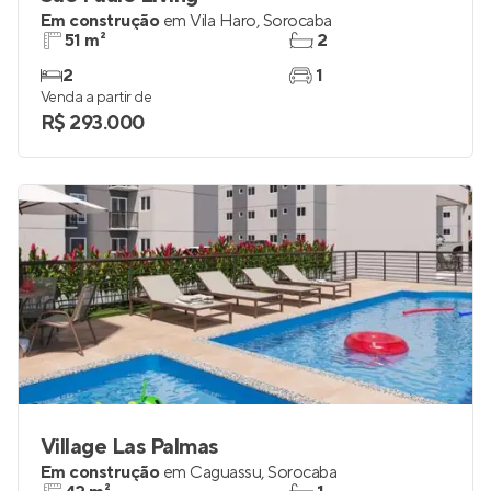
Em construção
em
Vila Haro
,
Sorocaba
51 m²
2
2
1
Venda a partir de
R$ 293.000
Village Las Palmas
Em construção
em
Caguassu
,
Sorocaba