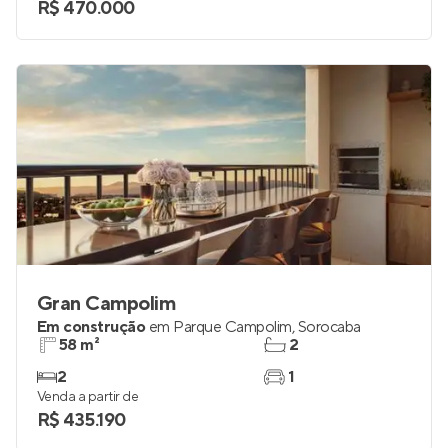
R$ 470.000
Gran Campolim
Em construção
em
Parque Campolim
,
Sorocaba
58 m²
2
2
1
Venda a partir de
R$ 435.190