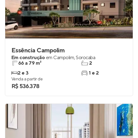
Essência Campolim
Em construção
em
Campolim
,
Sorocaba
66 a 79 m²
2
2 e 3
1 e 2
Venda a partir de
R$ 536.378