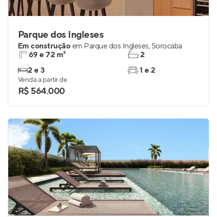
Parque dos Ingleses
Em construção
em
Parque dos Ingleses
,
Sorocaba
69 e 72 m²
2
2 e 3
1 e 2
Venda a partir de
R$ 564.000