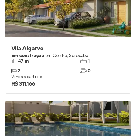
Vila Algarve
Em construção
em
Centro
,
Sorocaba
47 m²
1
2
0
Venda a partir de
R$ 311.166