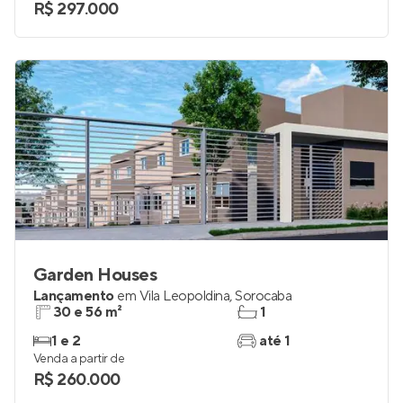
R$ 297.000
Garden Houses
Lançamento
em
Vila Leopoldina
,
Sorocaba
30 e 56 m²
1
1 e 2
até 1
Venda a partir de
R$ 260.000