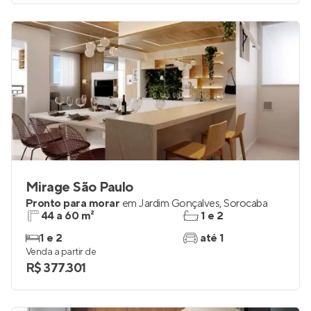
Mirage São Paulo
Pronto para morar
em
Jardim Gonçalves
,
Sorocaba
44 a 60 m²
1 e 2
1 e 2
até 1
Venda a partir de
R$ 377.301