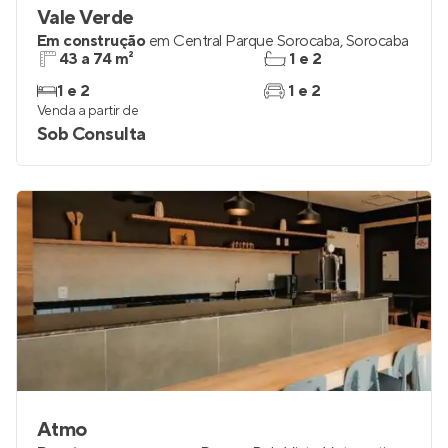
Vale Verde
Em construção
em
Central Parque Sorocaba
,
Sorocaba
43 a 74 m²
1 e 2
1 e 2
1 e 2
Venda a partir de
Sob Consulta
Atmo