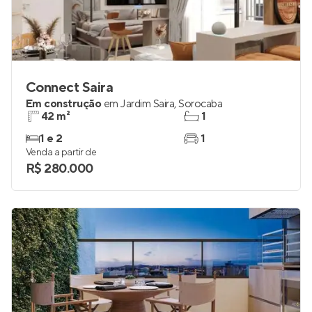
Connect Saira
Em construção
em
Jardim Saira
,
Sorocaba
42 m²
1
1 e 2
1
Venda a partir de
R$ 280.000