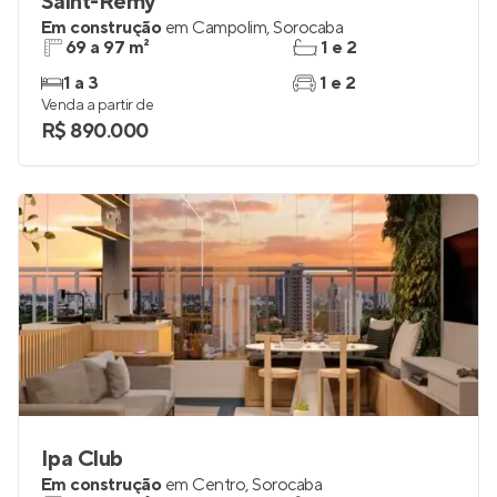
Saint-Rémy
Em construção
em
Campolim
,
Sorocaba
69 a 97 m²
1 e 2
1 a 3
1 e 2
Venda a partir de
R$ 890.000
Ipa Club
Em construção
em
Centro
,
Sorocaba