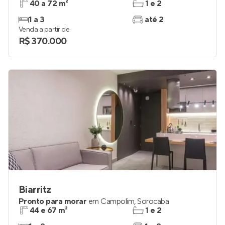
40 a 72 m²
1 e 2
1 a 3
até 2
Venda a partir de
R$ 370.000
Biarritz
Pronto para morar
em
Campolim
,
Sorocaba
44 e 67 m²
1 e 2