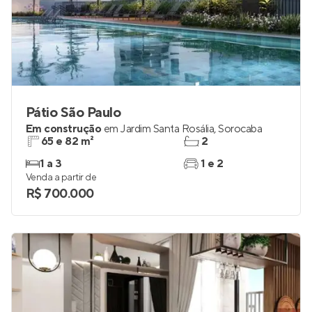
Pátio São Paulo
Em construção
em
Jardim Santa Rosália
,
Sorocaba
65 e 82 m²
2
1 a 3
1 e 2
Venda a partir de
R$ 700.000