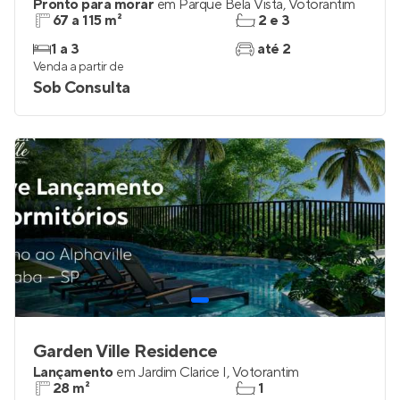
Pronto para morar
em
Parque Bela Vista
,
Votorantim
67 a 115 m²
2 e 3
1 a 3
até 2
Venda a partir de
Sob Consulta
Garden Ville Residence
Lançamento
em
Jardim Clarice I
,
Votorantim
28 m²
1