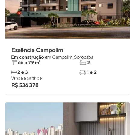
Essência Campolim
Em construção
em
Campolim
,
Sorocaba
66 a 79 m²
2
2 e 3
1 e 2
Venda a partir de
R$ 536.378