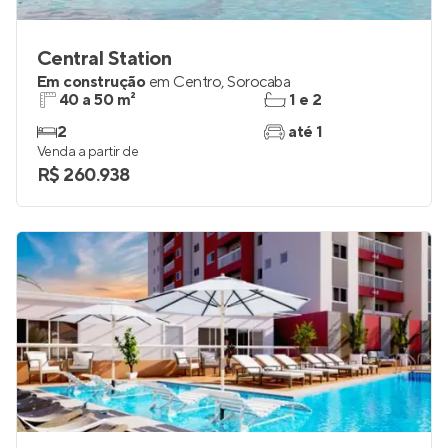
Central Station
Em construção
em
Centro
,
Sorocaba
40 a 50 m²
1 e 2
2
até 1
Venda a partir de
R$ 260.938