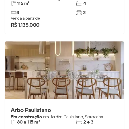
115 m²
4
3
2
Venda a partir de
R$ 1.135.000
Arbo Paulistano
Em construção
em
Jardim Paulistano
,
Sorocaba
80 a 115 m²
2 e 3