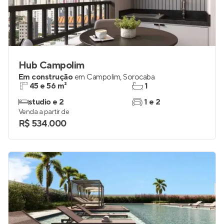
Hub Campolim
Em construção
em
Campolim
,
Sorocaba
45 e 56 m²
1
studio e 2
1 e 2
Venda a partir de
R$ 534.000