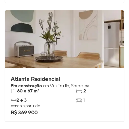
Atlanta Residencial
Em construção
em
Vila Trujillo
,
Sorocaba
60 e 67 m²
2
2 e 3
1
Venda a partir de
R$ 369.900