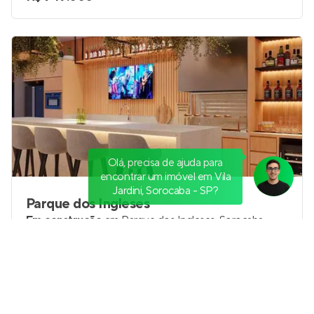
Olá, precisa de ajuda para
encontrar um imóvel em Vila
Jardini, Sorocaba - SP?
Parque dos Ingleses
Em construção
em
Parque dos Ingleses
,
Sorocaba
69 e 72 m²
2
2 e 3
1 e 2
Venda a partir de
R$ 564.000