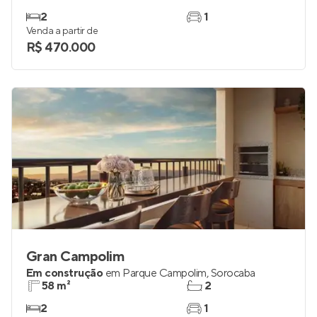
2
1
Venda a partir de
R$ 470.000
Gran Campolim
Em construção
em
Parque Campolim
,
Sorocaba
58 m²
2
2
1