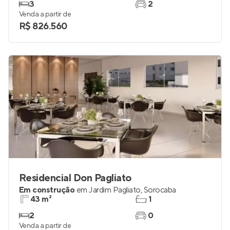
3
2
Venda a partir de
R$ 826.560
Residencial Don Pagliato
Em construção
em
Jardim Pagliato
,
Sorocaba
43 m²
1
2
0
Venda a partir de