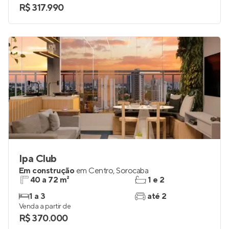
R$ 317.990
Ipa Club
Em construção
em
Centro
,
Sorocaba
40 a 72 m²
1 e 2
1 a 3
até 2
Venda a partir de
R$ 370.000