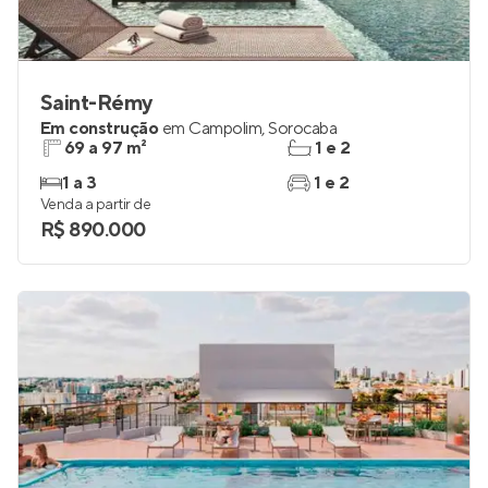
Saint-Rémy
Em construção
em
Campolim
,
Sorocaba
69 a 97 m²
1 e 2
1 a 3
1 e 2
Venda a partir de
R$ 890.000