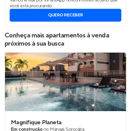
Vamos enviar por WhatsApp novos imóveis do jeito que
você está procurando.
QUERO RECEBER
Conheça mais apartamentos à venda
próximos à sua busca
Magnifique Planeta
Em construção
no
Mangal
,
Sorocaba