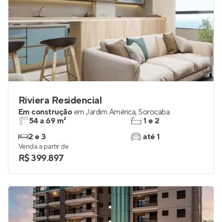
Riviera Residencial
Em construção
em
Jardim América
,
Sorocaba
54 a 69 m²
1 e 2
2 e 3
até 1
Venda a partir de
R$ 399.897