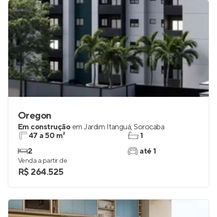
Oregon
Em construção
em
Jardim Itanguá
,
Sorocaba
47 a 50 m²
1
2
até 1
Venda a partir de
R$ 264.525