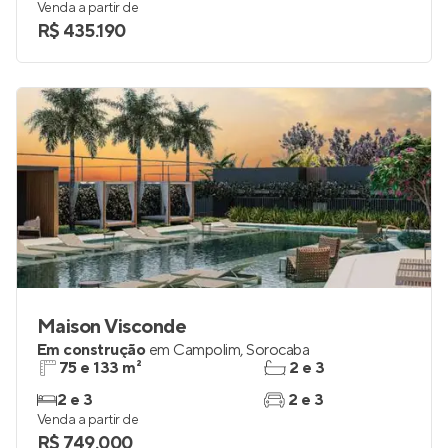
Venda a partir de
R$ 435.190
Maison Visconde
Em construção
em
Campolim
,
Sorocaba
75 e 133 m²
2 e 3
2 e 3
2 e 3
Venda a partir de
R$ 749.000