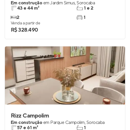
Em construção
em
Jardim Simus
,
Sorocaba
43 e 44 m²
1 e 2
2
1
Venda a partir de
R$ 328.490
Rizz Campolim
Em construção
em
Parque Campolim
,
Sorocaba
57 e 61 m²
1