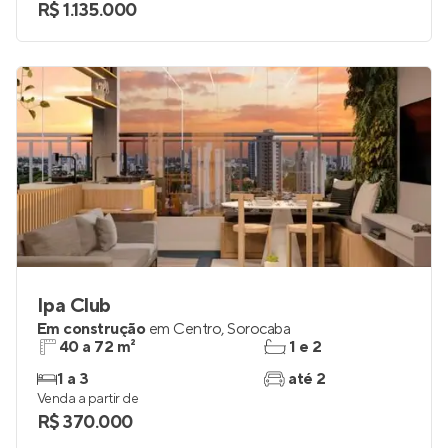
R$ 1.135.000
Ipa Club
Em construção
em
Centro
,
Sorocaba
40 a 72 m²
1 e 2
1 a 3
até 2
Venda a partir de
R$ 370.000