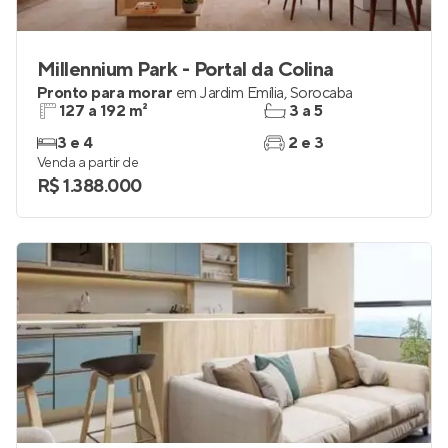
Millennium Park - Portal da Colina
Pronto para morar
em
Jardim Emília
,
Sorocaba
127 a 192 m²
3 a 5
3 e 4
2 e 3
Venda a partir de
R$ 1.388.000