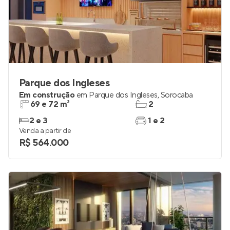
Parque dos Ingleses
Em construção
em
Parque dos Ingleses
,
Sorocaba
69 e 72 m²
2
2 e 3
1 e 2
Venda a partir de
R$ 564.000