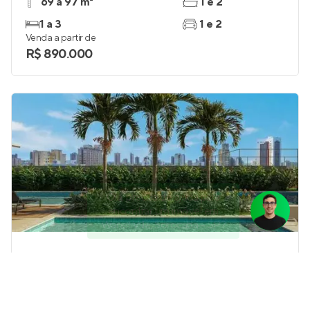
69 a 97 m²
1 e 2
1 a 3
1 e 2
Venda a partir de
R$ 890.000
Olá, precisa de ajuda para
encontrar um imóvel em
Wanel Ville, Sorocaba - SP?
Toulouse
Pronto para morar
em
Campolim
,
Sorocaba
143 m²
3
3
2