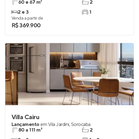
60 e 67 m²
2
2 e 3
1
Venda a partir de
R$ 369.900
Villa Cairu
Lançamento
em
Vila Jardini
,
Sorocaba
80 a 111 m²
2