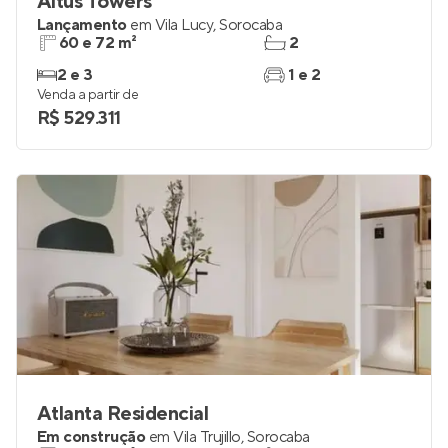
Altus Towers
Lançamento
em
Vila Lucy
,
Sorocaba
60 e 72 m²
2
2 e 3
1 e 2
Venda a partir de
R$ 529.311
Atlanta Residencial
Em construção
em
Vila Trujillo
,
Sorocaba