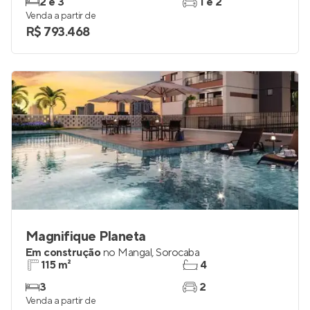
2 e 3
1 e 2
Venda a partir de
R$ 793.468
Magnifique Planeta
Em construção
no
Mangal
,
Sorocaba
115 m²
4
3
2
Venda a partir de