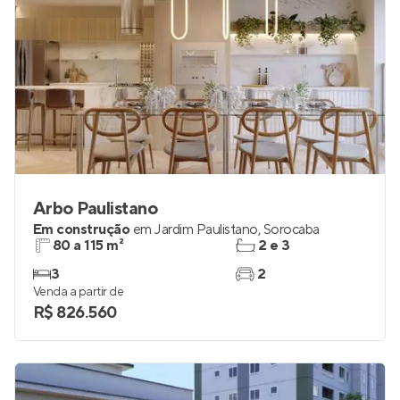
Arbo Paulistano
Em construção
em
Jardim Paulistano
,
Sorocaba
80 a 115 m²
2 e 3
3
2
Venda a partir de
R$ 826.560