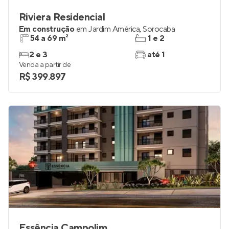
Riviera Residencial
Em construção
em
Jardim América
,
Sorocaba
54 a 69 m²
1 e 2
2 e 3
até 1
Venda a partir de
R$ 399.897
Essência Campolim