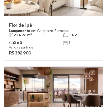
Flor de Ipê
Lançamento
em
Campolim
,
Sorocaba
61 e 78 m²
1 e 2
2 e 3
1
Venda a partir de
R$ 382.900