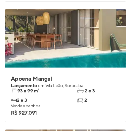
Apoena Mangal
Lançamento
em
Vila Leão
,
Sorocaba
93 a 99 m²
2 e 3
2 e 3
2
Venda a partir de
R$ 927.091