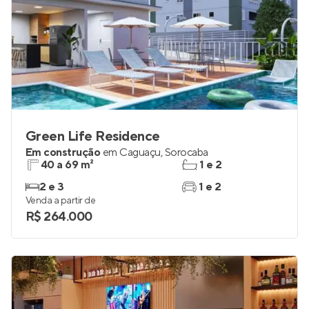
Green Life Residence
Em construção
em
Caguaçu
,
Sorocaba
40 a 69 m²
1 e 2
2 e 3
1 e 2
Venda a partir de
R$ 264.000