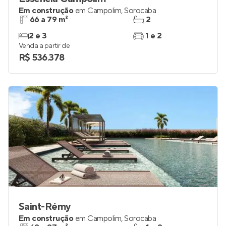
Em construção
em
Campolim
,
Sorocaba
66 a 79 m²
2
2 e 3
1 e 2
Venda a partir de
R$ 536.378
Saint-Rémy
Em construção
em
Campolim
,
Sorocaba