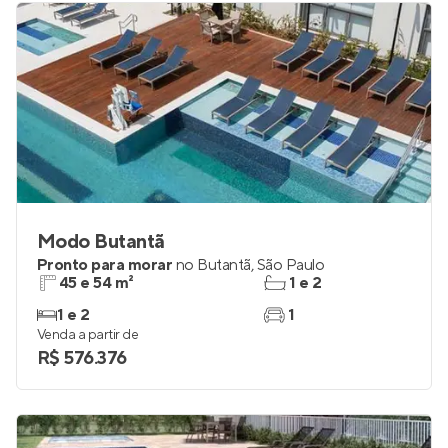
Modo Butantã
Pronto para morar
no
Butantã
,
São Paulo
45 e 54 m²
1 e 2
1 e 2
1
Venda a partir de
R$ 576.376