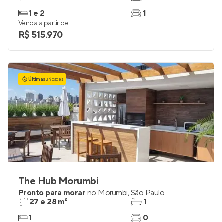
1 e 2
1
Venda a partir de
R$ 515.970
Últimas
unidades
The Hub Morumbi
Pronto para morar
no
Morumbi
,
São Paulo
27 e 28 m²
1
1
0