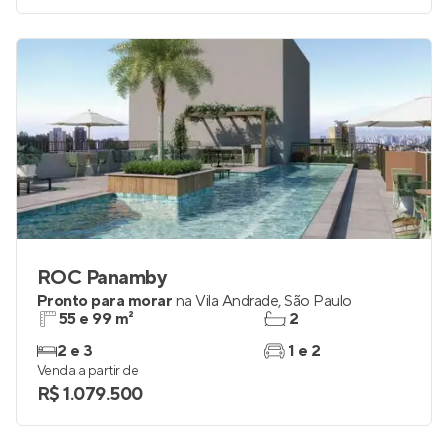
ROC Panamby
Pronto para morar
na
Vila Andrade
,
São Paulo
55 e 99 m²
2
2 e 3
1 e 2
Venda a partir de
R$ 1.079.500