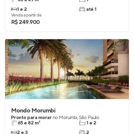
1 e 2
até 1
Venda a partir de
R$ 249.900
Mondo Morumbi
Pronto para morar
no
Morumbi
,
São Paulo
65 e 82 m²
1 e 2
2 e 3
2