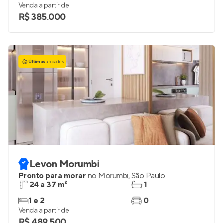
Venda a partir de
R$ 385.000
Últimas
unidades
Levon Morumbi
Pronto para morar
no
Morumbi
,
São Paulo
24 a 37 m²
1
1 e 2
0
Venda a partir de
R$ 489.500