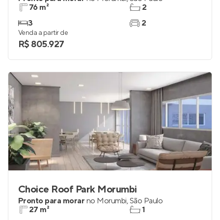
76 m²
2
3
2
Venda a partir de
R$ 805.927
Choice Roof Park Morumbi
Pronto para morar
no
Morumbi
,
São Paulo
27 m²
1