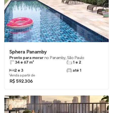
Sphera Panamby
Pronto para morar
no
Panamby
,
São Paulo
34 e 67 m²
1 e 2
2 e 3
até 1
Venda a partir de
R$ 592.306