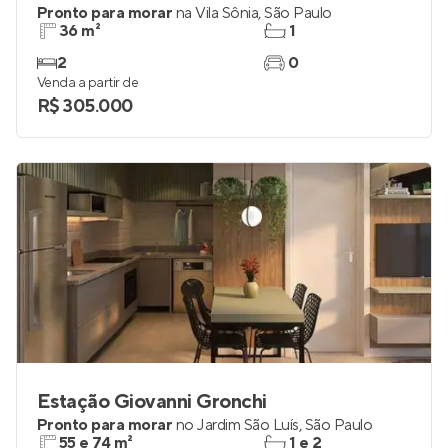
Pronto para morar
na
Vila Sônia
,
São Paulo
36 m²
1
2
0
Venda a partir de
R$ 305.000
Estação Giovanni Gronchi
Pronto para morar
no
Jardim São Luís
,
São Paulo
55 e 74 m²
1 e 2