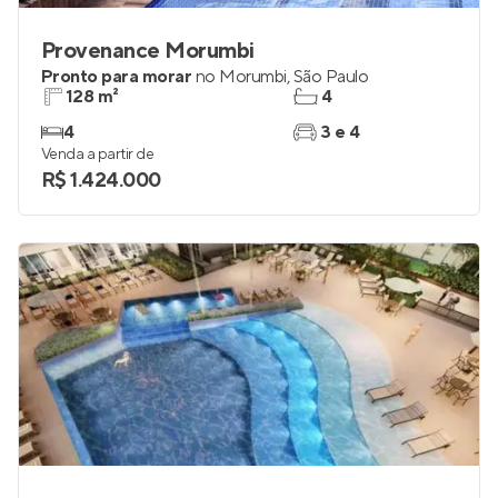
Provenance Morumbi
Pronto para morar
no
Morumbi
,
São Paulo
128 m²
4
4
3 e 4
Venda a partir de
R$ 1.424.000