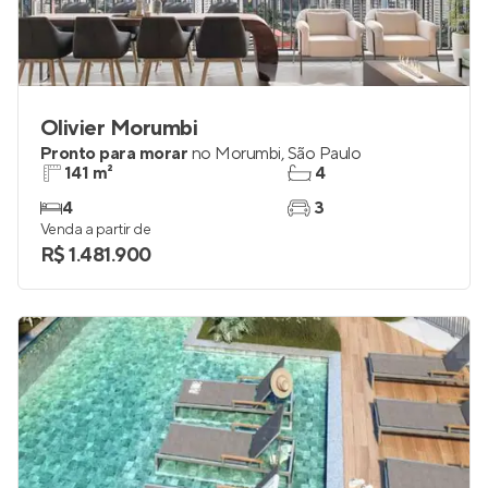
Olivier Morumbi
Pronto para morar
no
Morumbi
,
São Paulo
141 m²
4
4
3
Venda a partir de
R$ 1.481.900