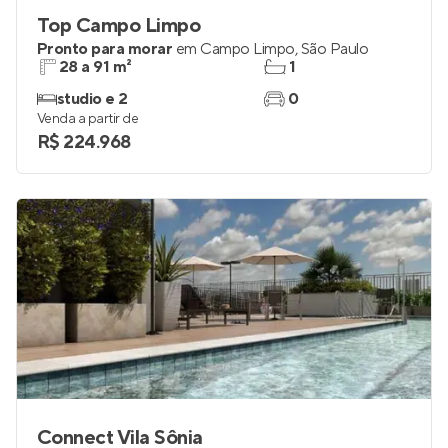
Top Campo Limpo
Pronto para morar
em
Campo Limpo
,
São Paulo
28 a 91 m²
1
studio e 2
0
Venda a partir de
R$ 224.968
Connect Vila Sônia