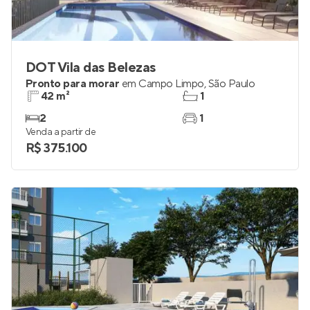
DOT Vila das Belezas
Pronto para morar
em
Campo Limpo
,
São Paulo
42 m²
1
2
1
Venda a partir de
R$ 375.100