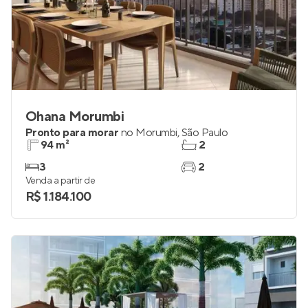
Ohana Morumbi
Pronto para morar
no
Morumbi
,
São Paulo
94 m²
2
3
2
Venda a partir de
R$ 1.184.100