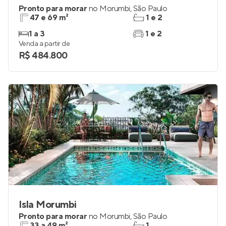
Pronto para morar
no
Morumbi
,
São Paulo
47 e 69 m²
1 e 2
1 a 3
1 e 2
Venda a partir de
R$ 484.800
Isla Morumbi
Pronto para morar
no
Morumbi
,
São Paulo
33 a 49 m²
1