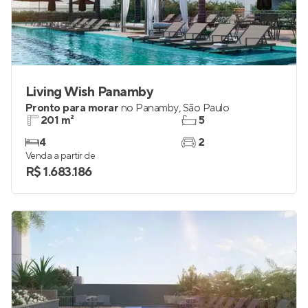
Living Wish Panamby
Pronto para morar
no
Panamby
,
São Paulo
201 m²
5
4
2
Venda a partir de
R$ 1.683.186