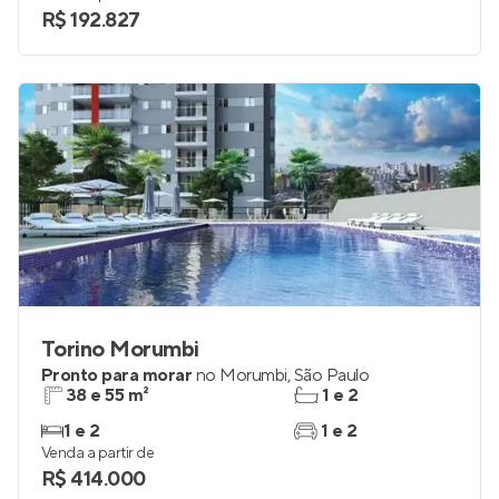
R$ 192.827
Torino Morumbi
Pronto para morar
no
Morumbi
,
São Paulo
38 e 55 m²
1 e 2
1 e 2
1 e 2
Venda a partir de
R$ 414.000