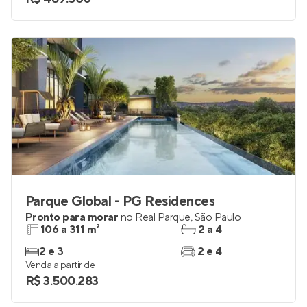
Parque Global - PG Residences
Pronto para morar
no
Real Parque
,
São Paulo
106 a 311 m²
2 a 4
2 e 3
2 e 4
Venda a partir de
R$ 3.500.283