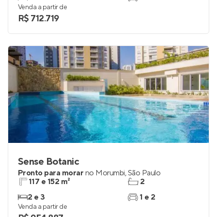
Venda a partir de
R$ 712.719
Sense Botanic
Pronto para morar
no
Morumbi
,
São Paulo
117 e 152 m²
2
2 e 3
1 e 2
Venda a partir de