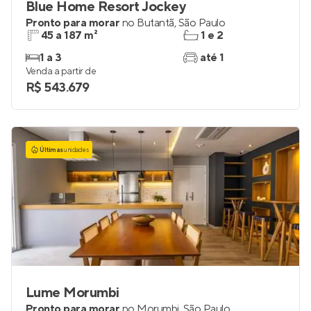
Blue Home Resort Jockey
Pronto para morar
no
Butantã
,
São Paulo
45 a 187 m²
1 e 2
1 a 3
até 1
Venda a partir de
R$ 543.679
Últimas
unidades
Lume Morumbi
Pronto para morar
no
Morumbi
,
São Paulo