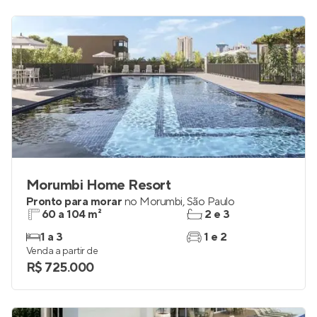
Morumbi Home Resort
Pronto para morar
no
Morumbi
,
São Paulo
60 a 104 m²
2 e 3
1 a 3
1 e 2
Venda a partir de
R$ 725.000