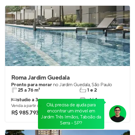
Roma Jardim Guedala
Pronto para morar
no
Jardim Guedala
,
São Paulo
25 a 76 m²
1 e 2
studio a 3
até 1
Olá, precisa de ajuda para
Venda a partir de
encontrar um imóvel em
R$ 985.793
Jardim Três Irmãos, Taboão da
Serra - SP?