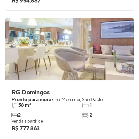
R$ 954.887
RG Domingos
Pronto para morar
no
Morumbi
,
São Paulo
58 m²
1
2
2
Venda a partir de
R$ 777.863