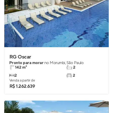
RG Oscar
Pronto para morar
no
Morumbi
,
São Paulo
142 m²
2
2
2
Venda a partir de
R$ 1.262.639