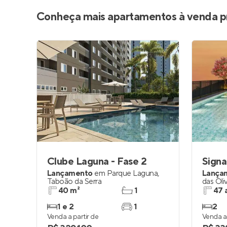
Conheça mais apartamentos à venda p
Clube Laguna - Fase 2
Lançamento
em
Parque Laguna
,
Lança
Taboão da Serra
das Oli
40 m²
1
47 
1 e 2
1
2
Venda a partir de
Venda a 