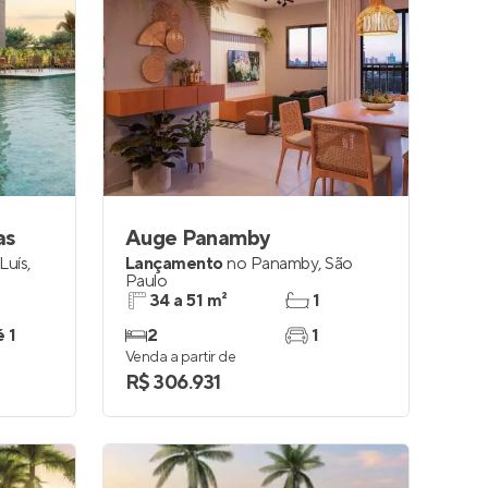
as
Auge Panamby
Luís
,
Lançamento
no
Panamby
,
São
Paulo
34 a 51 m²
1
é 1
2
1
Venda a partir de
R$ 306.931