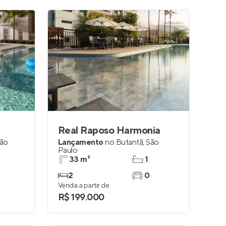
Real Raposo Harmonia
ão
Lançamento
no
Butantã
,
São
Paulo
33 m²
1
2
0
Venda a partir de
R$ 199.000