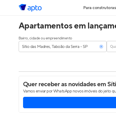
Para construtoras
Apartamentos em lançamen
Geração de Le
Geração de Vis
Bairro, cidade ou empreendimento
Qua
Geração de Ve
Maiores Const
Parcerias Imobi
Quer receber as novidades
em Síti
Vamos enviar por WhatsApp novos imóveis do jeito qu
Anunciar Imóve
Entrar no Pa