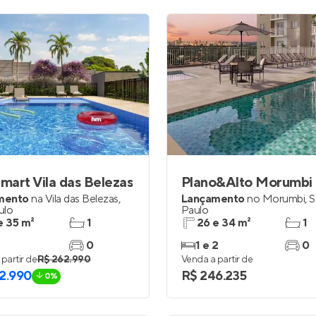
art Vila das Belezas
Plano&Alto Morumbi
mento
na
Vila das Belezas
,
Lançamento
no
Morumbi
,
S
ulo
Paulo
e 35 m²
1
26 e 34 m²
1
0
1 e 2
0
partir de
R$ 262.990
Venda a partir de
2.990
R$ 246.235
0%