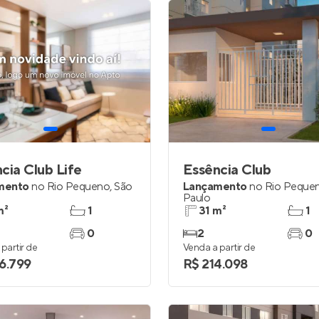
cia Club Life
Essência Club
mento
no
Rio Pequeno
,
São
Lançamento
no
Rio Peque
Paulo
m²
1
31 m²
1
0
2
0
partir de
Venda a partir de
6.799
R$ 214.098