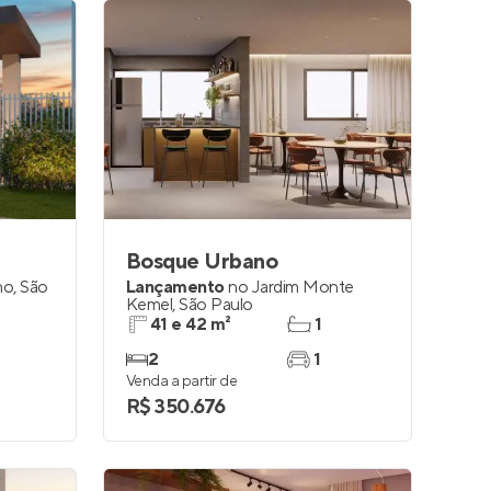
Bosque Urbano
no
,
São
Lançamento
no
Jardim Monte
Kemel
,
São Paulo
41 e 42 m²
1
2
1
Venda a partir de
R$ 350.676