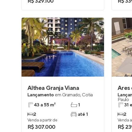
R$ 329.100
R$ 33
Althea Granja Viana
Ares
Lançamento
em
Gramado
,
Cotia
Lança
Paulo
43 a 55 m²
1
31 
2
até 1
2
Venda a partir de
Venda a 
R$ 307.000
R$ 23