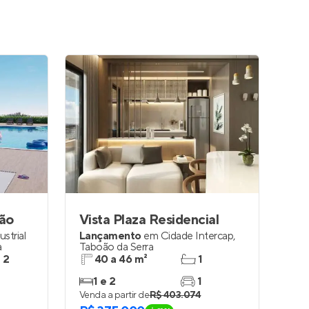
ão
Vista Plaza Residencial
strial
Lançamento
em
Cidade Intercap
,
a
Taboão da Serra
e 2
40 a 46 m²
1
1 e 2
1
Venda a partir de
R$ 403.074