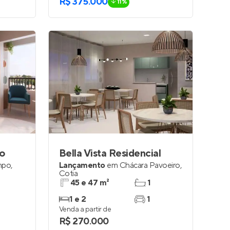
R$ 375.000
11%
o
Bella Vista Residencial
mpo
,
Lançamento
em
Chácara Pavoeiro
,
Cotia
45 e 47 m²
1
1 e 2
1
Venda a partir de
R$ 270.000