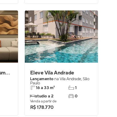
Mirante Jardim das Esmeraldas
Eleve Vila Andrade
Lançamento
na
Vila Andrade
,
São
Paulo
16 a 33 m²
1
studio a 2
0
Venda a partir de
R$ 178.770