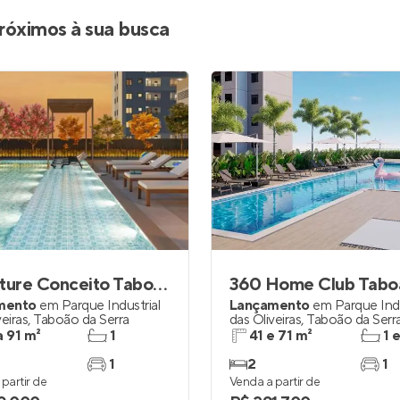
Entrar no Apto
róximos à sua busca
Signature Conceito Taboão
360 Home Club Tabo
mento
em
Parque Industrial
Lançamento
em
Parque Indu
veiras
,
Taboão da Serra
das Oliveiras
,
Taboão da Serr
a 91 m²
1
41 e 71 m²
1 
1
2
1
partir de
Venda a partir de