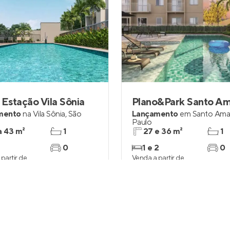
 Estação Vila Sônia
Plano&Park Santo A
mento
na
Vila Sônia
,
São
Lançamento
em
Santo Ama
Paulo
a 43 m²
1
27 e 36 m²
1
0
1 e 2
0
partir de
Venda a partir de
4.900
R$ 245.418