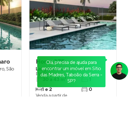
maro
Home 375
Olá, precisa de ajuda para
encontrar um imóvel em Sítio
ro
,
São
Lançamento
na
Vila Sônia
,
São
Paulo
das Madres, Taboão da Serra -
30 a 43 m²
1
SP?
1 e 2
0
Venda a partir de
R$ 275.600