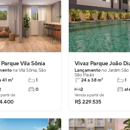
 Parque Vila Sônia
Vivaz Parque João Di
mento
na
Vila Sônia
,
São
Lançamento
no
Jardim São 
São Paulo
a 41 m²
1
24 a 38 m²
1
2
0
2
at
partir de
Venda a partir de
4.400
R$ 229.535