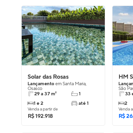
Solar das Rosas
HM Sm
Lançamento
em
Santa Maria
,
Lança
Osasco
São Pa
29 a 37 m²
1
33 
1 e 2
até 1
2
Venda a partir de
Venda a 
R$ 192.918
R$ 26