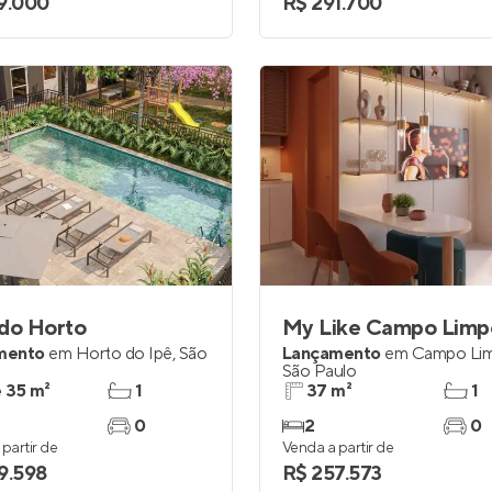
9.000
R$ 291.700
 do Horto
My Like Campo Limp
mento
em
Horto do Ipê
,
São
Lançamento
em
Campo Li
São Paulo
e 35 m²
1
37 m²
1
0
2
0
partir de
Venda a partir de
9.598
R$ 257.573