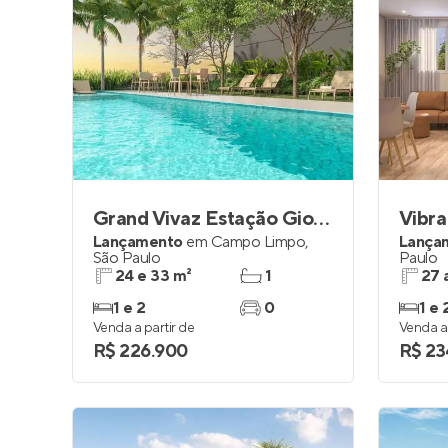
Grand Vivaz Estação Giovanni Gronchi
Vibra
Lançamento
em
Campo Limpo
,
Lança
São Paulo
Paulo
24 e 33 m²
1
27 
1 e 2
0
1 e 
Venda a partir de
Venda a 
R$ 226.900
R$ 23