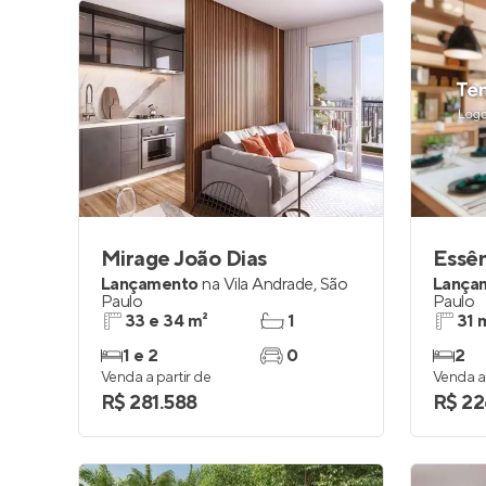
Mirage João Dias
Essên
Lançamento
na
Vila Andrade
,
São
Lança
Paulo
Paulo
33 e 34 m²
1
31 
1 e 2
0
2
Venda a partir de
Venda a 
R$ 281.588
R$ 22