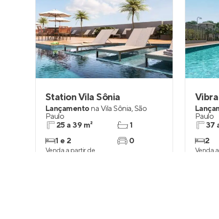
Station Vila Sônia
Vibra
Lançamento
na
Vila Sônia
,
São
Lança
Paulo
Paulo
25 a 39 m²
1
37 
1 e 2
0
2
Venda a partir de
Venda a 
R$ 275.832
R$ 28