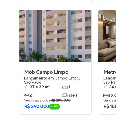
Mob Campo Limpo
Lançamento
em
Campo Limpo
,
Lança
São Paulo
São Pa
37 e 39 m²
1
24 
2
até 1
stu
Venda a partir de
R$ 290.070
Venda a 
R$ 290.000
R$ 15
0%