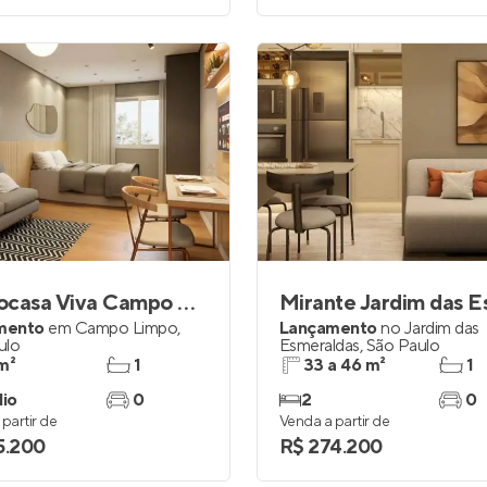
Metrocasa Viva Campo Limpo
mento
em
Campo Limpo
,
Lançamento
no
Jardim das
ulo
Esmeraldas
,
São Paulo
m²
1
33 a 46 m²
1
dio
0
2
0
partir de
Venda a partir de
5.200
R$ 274.200