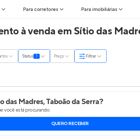
Para corretores
Para imobiliárias
to à venda em Sítio das Madre
ads
Leads para Corretores
Leads para Imobiliárias
itas
Corretor+
Hub de imobiliárias
rtos
Status
1
Preço
Filtrar
ndas
Parcerias imobiliárias
Anunciar imóveis
rutoras
Hub de Corretores
Entrar no Painel de 
liárias
Perfil Verificado
o das Madres, Taboão da Serra
?
e você está procurando.
is
Anunciar imóveis
QUERO RECEBER
inel de Clientes
Entrar no Painel de Clientes