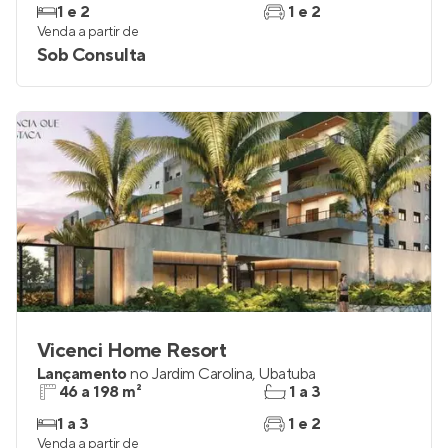
1 e 2
1 e 2
Venda a partir de
Sob Consulta
Vicenci Home Resort
Lançamento
no
Jardim Carolina
,
Ubatuba
46 a 198 m²
1 a 3
1 a 3
1 e 2
Venda a partir de