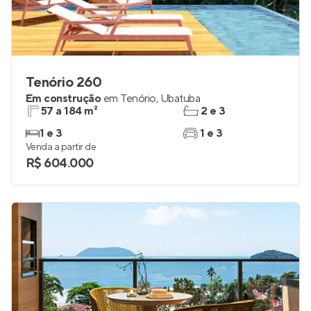
Tenório 260
Em construção
em
Tenório
,
Ubatuba
57 a 184 m²
2 e 3
1 e 3
1 e 3
Venda a partir de
R$ 604.000