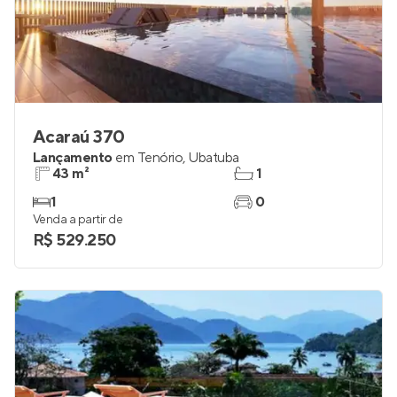
Acaraú 370
Lançamento
em
Tenório
,
Ubatuba
43 m²
1
1
0
Venda a partir de
R$ 529.250