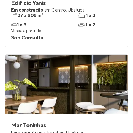
Edifício Yanis
Em construção
em
Centro
,
Ubatuba
37 a 208 m²
1 a 3
1 a 3
1 e 2
Venda a partir de
Sob Consulta
Mar Toninhas
Lançamento
em
Toninhas
,
Ubatuba