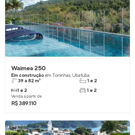
Waimea 250
Em construção
em
Toninhas
,
Ubatuba
39 a 82 m²
1 e 2
1 e 2
1 e 2
Venda a partir de
R$ 389.110