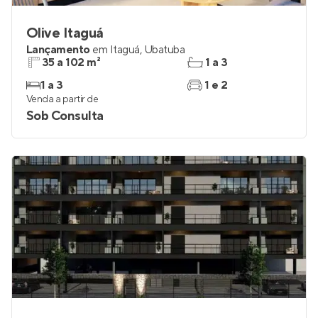
Olive Itaguá
Lançamento
em
Itaguá
,
Ubatuba
35 a 102 m²
1 a 3
1 a 3
1 e 2
Venda a partir de
Sob Consulta