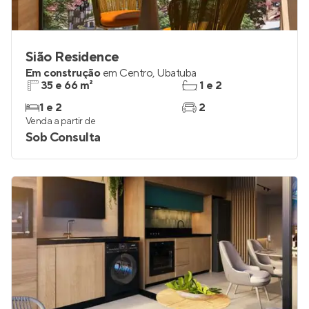
Sião Residence
Em construção
em
Centro
,
Ubatuba
35 e 66 m²
1 e 2
1 e 2
2
Venda a partir de
Sob Consulta