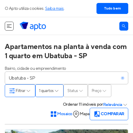
O Apto utiliza cookies.
Saiba mais
.
Tudo bem
Apartamentos na planta à venda com
1 quarto em Ubatuba - SP
Bairro, cidade ou empreendimento
Filtrar
1 quartos
Status
Preço
Ordenar
11 imóveis
por
Relevância
Mosaico
Mapa
COMPARAR