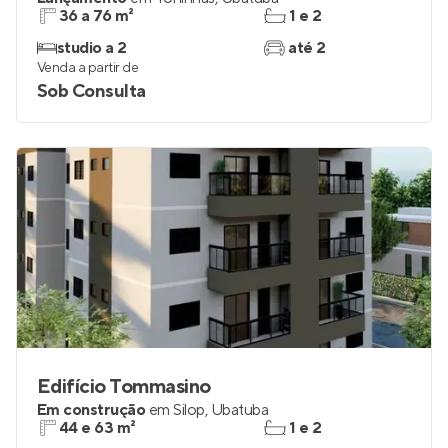
36 a 76 m²
1 e 2
studio a 2
até 2
Venda a partir de
Sob Consulta
Edifício Tommasino
Em construção
em
Silop
,
Ubatuba
44 e 63 m²
1 e 2