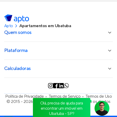
Apto
Apartamentos em Ubatuba
Quem somos
Plataforma
Calculadoras
Política de Privacidade
Termos de Serviço
Termos de Uso
© 2015 - 2026
Apto Tecnologia Ltda.
Todos os direitos
Olá, precisa de ajuda para
reservados
encontrar um imóvel em
Ubatuba - SP?