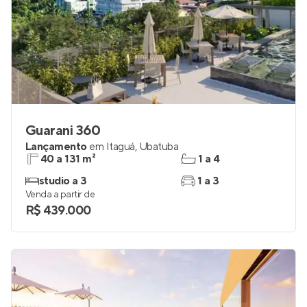
Guarani 360
Lançamento
em
Itaguá
,
Ubatuba
40 a 131 m²
1 a 4
studio a 3
1 a 3
Venda a partir de
R$ 439.000