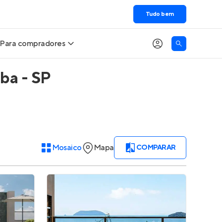
Tudo bem
Para compradores
ba - SP
Buscar um imóvel novo
Meu perfil
Calcule seu Poder de Compra
Imóveis Visualizados
Comprar x Alugar
Imóveis Contatados
Mosaico
Mapa
COMPARAR
Correção do INCC
Clientes
Entrar no Apto
Simulador de Financiamento
Encontre um corretor