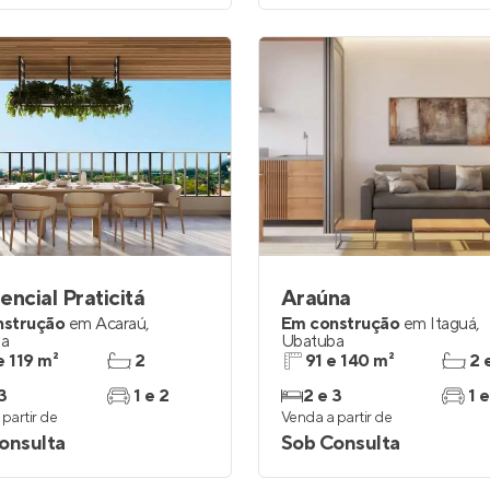
encial Praticitá
Araúna
nstrução
em
Acaraú
,
Em construção
em
Itaguá
,
ba
Ubatuba
e 119 m²
2
91 e 140 m²
2 
3
1 e 2
2 e 3
1 e
partir de
Venda a partir de
onsulta
Sob Consulta