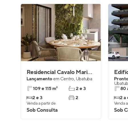
Residencial Cavalo Marinho
Lançamento
em
Centro
,
Ubatuba
Pronto
Ubatu
109 e 115 m²
2 e 3
80 
2 e 3
2
2 a 
Venda a partir de
Venda a 
Sob Consulta
Sob C