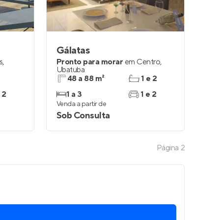
Gálatas
s
,
Pronto para morar
em
Centro
,
Ubatuba
48 a 88 m²
1 e 2
 2
1 a 3
1 e 2
Venda a partir de
Sob Consulta
Página
2