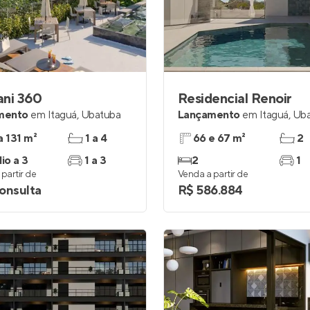
inel de Clientes
Entrar no Painel de Clientes
Entrar no Apto
ani 360
Residencial Renoir
mento
em
Itaguá
,
Ubatuba
Lançamento
em
Itaguá
,
Uba
a 131 m²
1 a 4
66 e 67 m²
2
io a 3
1 a 3
2
1
partir de
Venda a partir de
onsulta
R$ 586.884