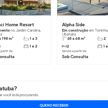
nci Home Resort
Alpha Side
mento
no
Jardim Carolina
,
Em construção
em
Toninha
ba
Ubatuba
a 198 m²
1 a 3
65 a 68 m²
2
3
1 e 2
2
1 e
partir de
Venda a partir de
onsulta
Sob Consulta
atuba
?
e você está procurando.
QUERO RECEBER