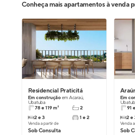
Conheça mais apartamentos à venda p
Residencial Praticitá
Araú
Em construção
em
Acaraú
,
Em co
Ubatuba
Ubatu
78 e 119 m²
2
91 
2 e 3
1 e 2
2 e 
Venda a partir de
Venda a 
Sob Consulta
Sob C