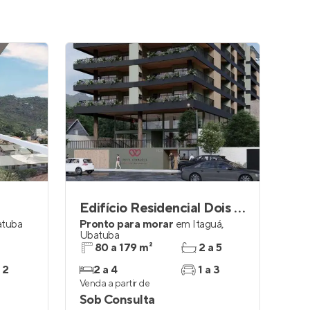
Edifício Residencial Dois Corações
tuba
Pronto para morar
em
Itaguá
,
Ubatuba
80 a 179 m²
2 a 5
 2
2 a 4
1 a 3
Venda a partir de
Sob Consulta