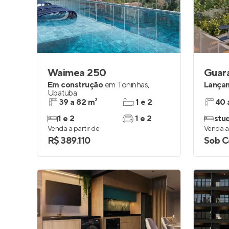
Entrar no Pa
Waimea 250
Guar
Em construção
em
Toninhas
,
Lança
Ubatuba
39 a 82 m²
1 e 2
40 
1 e 2
1 e 2
stud
Venda a partir de
Venda a 
R$ 389.110
Sob C