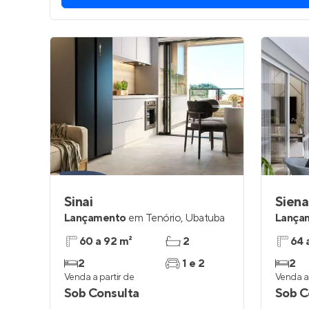
Sinai
Siena
Lançamento
em
Tenório
,
Ubatuba
Lança
60 a 92 m²
2
64 
2
1 e 2
2
Venda a partir de
Venda a 
Sob Consulta
Sob C