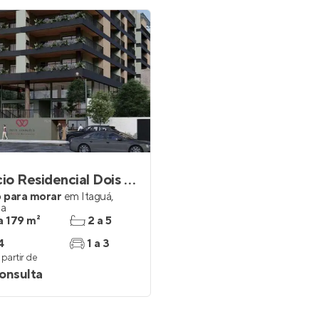
Edifício Residencial Dois Corações
 para morar
em
Itaguá
,
ba
a 179 m²
2 a 5
4
1 a 3
partir de
onsulta