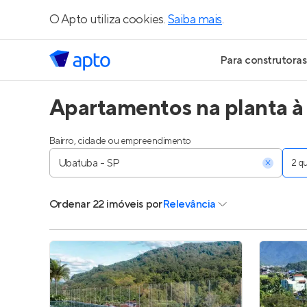
O Apto utiliza cookies.
Saiba mais
.
Para construtoras
Apartamentos na planta à
Geração de Le
Geração de Vis
Bairro, cidade ou empreendimento
2 
Geração de Ve
Ordenar
22 imóveis
por
Relevância
Maiores Const
Parcerias Imobi
Anunciar Imóve