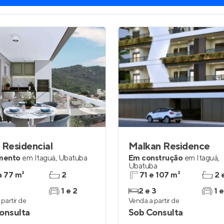
 Residencial
Malkan Residence
mento
em
Itaguá
,
Ubatuba
Em construção
em
Itaguá
,
Ubatuba
a 77 m²
2
71 e 107 m²
2 
1 e 2
2 e 3
1 e
partir de
Venda a partir de
onsulta
Sob Consulta