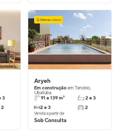
Últimas
unidades
Aryeh
Em construção
em
Tenório
,
Ubatuba
e 3
91 e 139 m²
2 e 3
 2
2 e 3
2
Venda a partir de
Sob Consulta