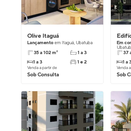
Olive Itaguá
Edifí
Lançamento
em
Itaguá
,
Ubatuba
Em co
Ubatu
35 a 102 m²
1 a 3
37 
1 a 3
1 e 2
1 a 
Venda a partir de
Venda a 
Sob Consulta
Sob C