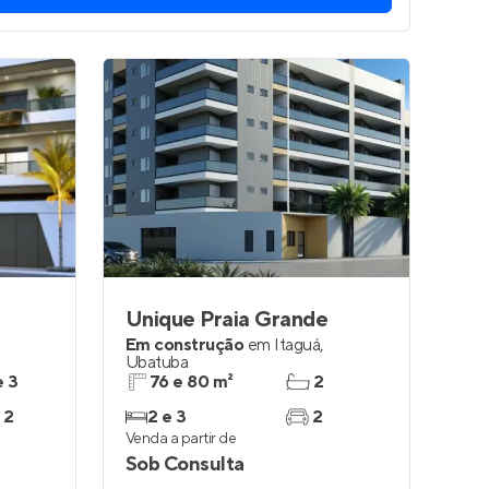
Unique Praia Grande
Em construção
em
Itaguá
,
Ubatuba
e 3
76 e 80 m²
2
 2
2 e 3
2
Venda a partir de
Sob Consulta