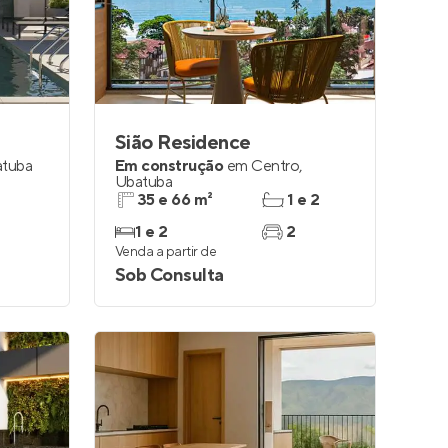
Entrar no Apto
Sião Residence
tuba
Em construção
em
Centro
,
Ubatuba
35 e 66 m²
1 e 2
1 e 2
2
Venda a partir de
Sob Consulta