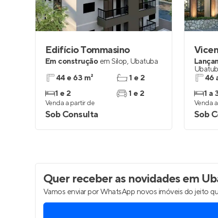
Edifício Tommasino
Vice
Em construção
em
Silop
,
Ubatuba
Lança
Ubatu
44 e 63 m²
1 e 2
46 
1 e 2
1 e 2
1 a 
Venda a partir de
Venda a 
Sob Consulta
Sob C
Quer receber as novidades
em Ub
Vamos enviar por WhatsApp novos imóveis do jeito qu