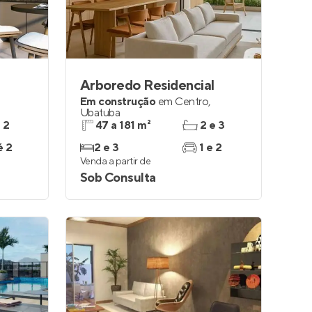
Arboredo Residencial
Em construção
em
Centro
,
Ubatuba
e 2
47 a 181 m²
2 e 3
é 2
2 e 3
1 e 2
Venda a partir de
Sob Consulta