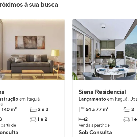
róximos à sua busca
na
Siena Residencial
nstrução
em
Itaguá
,
Lançamento
em
Itaguá
,
Uba
ba
e 140 m²
2 e 3
64 a 77 m²
2
3
1 e 2
2
1 e
partir de
Venda a partir de
onsulta
Sob Consulta