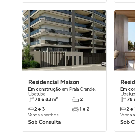
Residencial Maison
Resid
Em construção
em
Praia Grande
,
Em co
Ubatuba
Ubatu
78 e 83 m²
2
78 
2 e 3
1 e 2
2 e 
Venda a partir de
Venda a 
Sob Consulta
Sob C