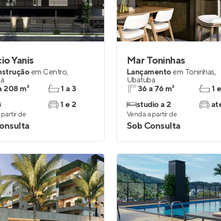
cio Yanis
Mar Toninhas
nstrução
em
Centro
,
Lançamento
em
Toninhas
,
ba
Ubatuba
a 208 m²
1 a 3
36 a 76 m²
1 
3
1 e 2
studio a 2
at
partir de
Venda a partir de
onsulta
Sob Consulta