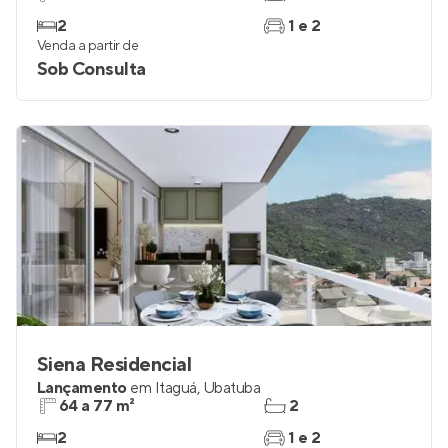
2
1 e 2
Venda a partir de
Sob Consulta
Siena Residencial
Lançamento
em
Itaguá
,
Ubatuba
64 a 77 m²
2
2
1 e 2