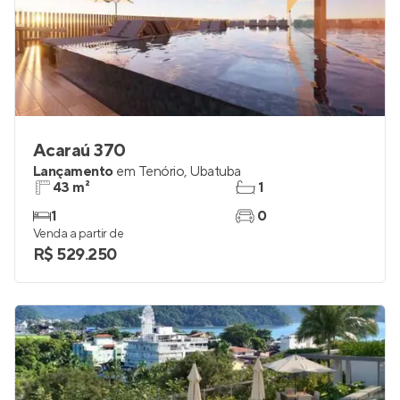
Acaraú 370
Lançamento
em
Tenório
,
Ubatuba
43 m²
1
1
0
Venda a partir de
R$ 529.250