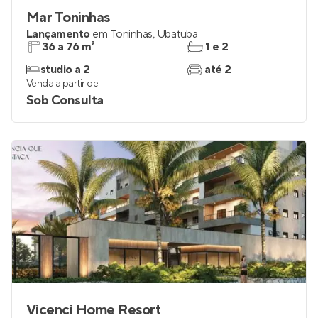
Mar Toninhas
Lançamento
em
Toninhas
,
Ubatuba
36 a 76 m²
1 e 2
studio a 2
até 2
Venda a partir de
Sob Consulta
Vicenci Home Resort