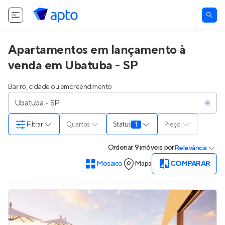
Apartamentos em lançamento à
venda em Ubatuba - SP
Bairro, cidade ou empreendimento
Filtrar
Quartos
Status
1
Preço
Ordenar
9 imóveis
por
Relevância
Mosaico
Mapa
COMPARAR