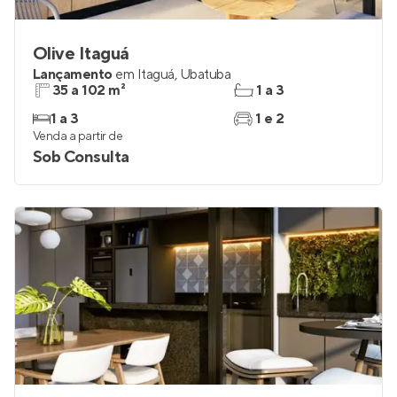
Olive Itaguá
Lançamento
em
Itaguá
,
Ubatuba
35 a 102 m²
1 a 3
1 a 3
1 e 2
Venda a partir de
Sob Consulta