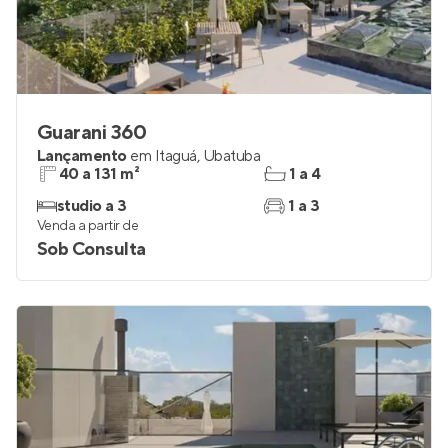
Guarani 360
Lançamento
em
Itaguá
,
Ubatuba
40 a 131 m²
1 a 4
studio a 3
1 a 3
Venda a partir de
Sob Consulta