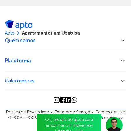
Apto
Apartamentos em Ubatuba
Quem somos
Plataforma
Calculadoras
Política de Privacidade
Termos de Serviço
Termos de Uso
© 2015 - 2026
Apto Tecnologia Ltda.
Todos os direitos
Olá, precisa de ajuda para
reservados
encontrar um imóvel em