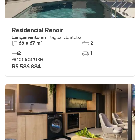
Residencial Renoir
Lançamento
em
Itaguá
,
Ubatuba
66 e 67 m²
2
2
1
Venda a partir de
R$ 586.884