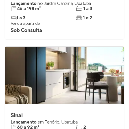
Lançamento
no
Jardim Carolina
,
Ubatuba
46 a 198 m²
1 a 3
1 a 3
1 e 2
Venda a partir de
Sob Consulta
Sinai
Lançamento
em
Tenório
,
Ubatuba
60 a 92 m²
2