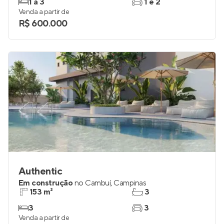
1 a 3
1 e 2
Venda a partir de
R$ 600.000
Authentic
Em construção
no
Cambuí
,
Campinas
153 m²
3
3
3
Venda a partir de