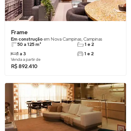
Frame
Em construção
em
Nova Campinas
,
Campinas
50 a 125 m²
1 e 2
1 a 3
1 e 2
Venda a partir de
R$ 892.410