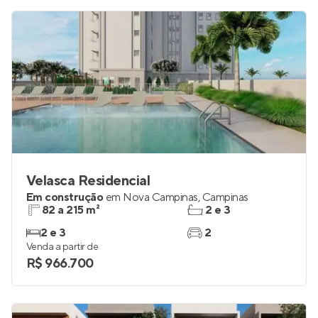
Velasca Residencial
Em construção
em
Nova Campinas
,
Campinas
82 a 215 m²
2 e 3
2 e 3
2
Venda a partir de
R$ 966.700