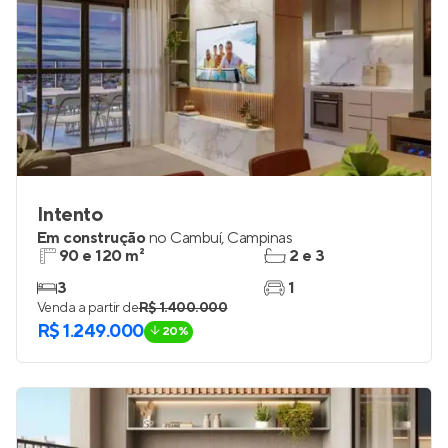
Intento
Em construção
no
Cambuí
,
Campinas
90 e 120 m²
2 e 3
3
1
Venda a partir de
R$ 1.400.000
R$ 1.249.000
20%