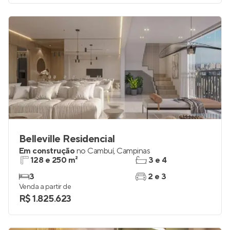
Belleville Residencial
Em construção
no
Cambuí
,
Campinas
128 e 250 m²
3 e 4
3
2 e 3
Venda a partir de
R$ 1.825.623