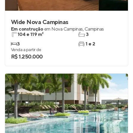
Wide Nova Campinas
Em construção
em
Nova Campinas
,
Campinas
104 e 119 m²
3
3
1 e 2
Venda a partir de
R$ 1.250.000