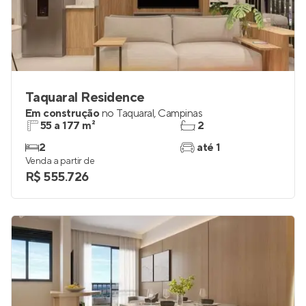
Taquaral Residence
Em construção
no
Taquaral
,
Campinas
55 a 177 m²
2
2
até 1
Venda a partir de
R$ 555.726