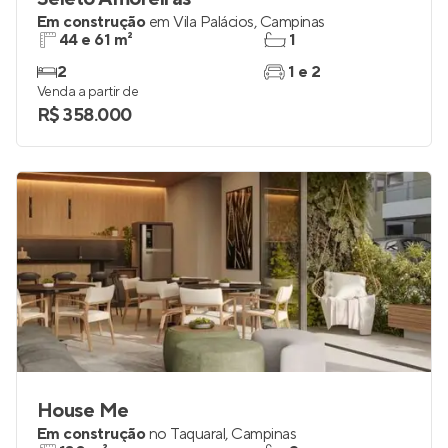
Em construção
em
Vila Palácios
,
Campinas
44 e 61 m²
1
2
1 e 2
Venda a partir de
R$ 358.000
House Me
Em construção
no
Taquaral
,
Campinas