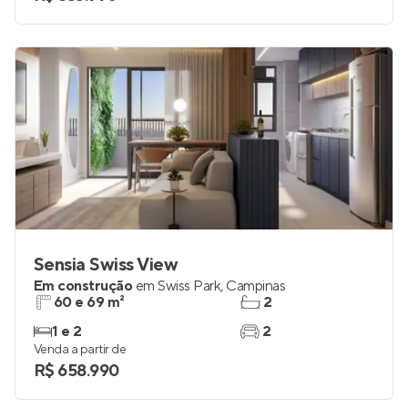
Sensia Swiss View
Em construção
em
Swiss Park
,
Campinas
60 e 69 m²
2
1 e 2
2
Venda a partir de
R$ 658.990