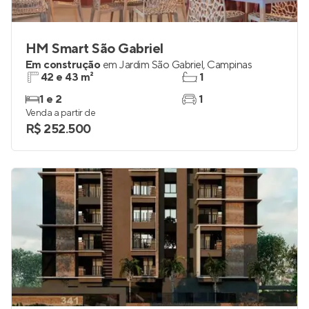
HM Smart São Gabriel
Em construção
em
Jardim São Gabriel
,
Campinas
42 e 43 m²
1
1 e 2
1
Venda a partir de
R$ 252.500