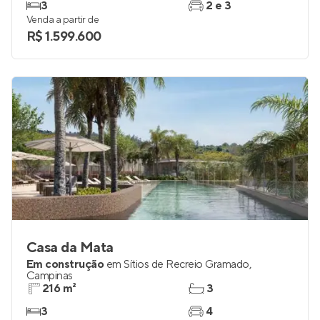
3
2 e 3
Venda a partir de
R$ 1.599.600
Casa da Mata
Em construção
em
Sítios de Recreio Gramado
,
Campinas
216 m²
3
3
4