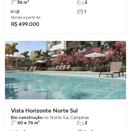
56 m²
2
2
1
Venda a partir de
R$ 499.000
Vista Horizonte Norte Sul
Em construção
no
Norte Sul
,
Campinas
60 e 76 m²
2