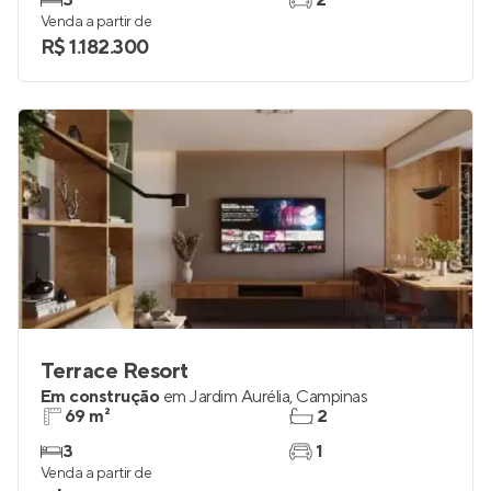
3
2
Venda a partir de
R$ 1.182.300
Terrace Resort
Em construção
em
Jardim Aurélia
,
Campinas
69 m²
2
3
1
Venda a partir de