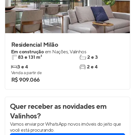
Residencial Milão
Em construção
em
Nações
,
Valinhos
83 e 131 m²
2 e 3
3 e 4
2 e 4
Venda a partir de
R$ 909.066
Quer receber as novidades
em
Valinhos
?
Vamos enviar por WhatsApp novos imóveis do jeito que
você está procurando.