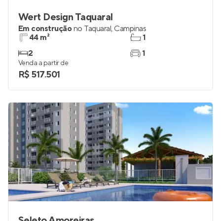
Wert Design Taquaral
Em construção
no
Taquaral
,
Campinas
44 m²
1
2
1
Venda a partir de
R$ 517.501
Seleto Amoreiras