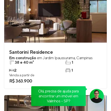
Santorini Residence
Em construção
em
Jardim Ipaussurama
,
Campinas
38 e 40 m²
1
2
1
Venda a partir de
R$ 363.900
Olá, precisa de ajuda para
encontrar um imóvel em
Valinhos - SP?