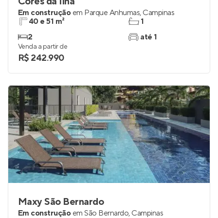
Cores da Ilha
Em construção
em
Parque Anhumas
,
Campinas
40 e 51 m²
1
2
até 1
Venda a partir de
R$ 242.990
Maxy São Bernardo
Em construção
em
São Bernardo
,
Campinas