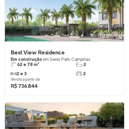
Best View Residence
Em construção
em
Swiss Park
,
Campinas
62 e 78 m²
2
2 e 3
2
Venda a partir de
R$ 736.844