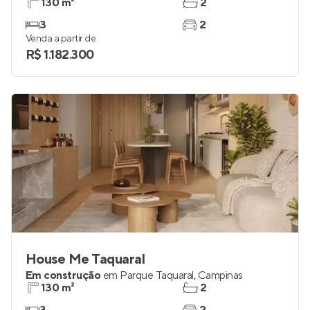
130 m²
2
3
2
Venda a partir de
R$ 1.182.300
House Me Taquaral
Em construção
em
Parque Taquaral
,
Campinas
130 m²
2