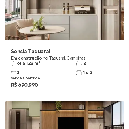
Sensia Taquaral
Em construção
no
Taquaral
,
Campinas
61 a 122 m²
2
2
1 e 2
Venda a partir de
R$ 690.990