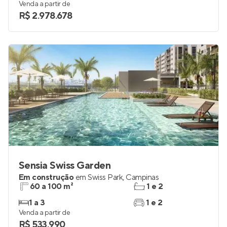
Venda a partir de
R$ 2.978.678
Sensia Swiss Garden
Em construção
em
Swiss Park
,
Campinas
60 a 100 m²
1 e 2
1 a 3
1 e 2
Venda a partir de
R$ 533.990