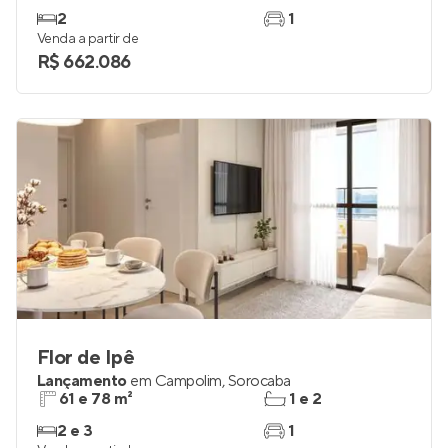
2
1
Venda a partir de
R$ 662.086
Flor de Ipê
Lançamento
em
Campolim
,
Sorocaba
61 e 78 m²
1 e 2
2 e 3
1