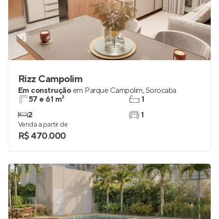
Rizz Campolim
Em construção
em
Parque Campolim
,
Sorocaba
57 e 61 m²
1
2
1
Venda a partir de
R$ 470.000