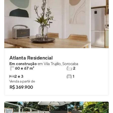
Atlanta Residencial
Em construção
em
Vila Trujillo
,
Sorocaba
60 e 67 m²
2
2 e 3
1
Venda a partir de
R$ 369.900