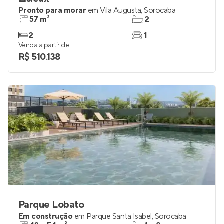
Pronto para morar
em
Vila Augusta
,
Sorocaba
57 m²
2
2
1
Venda a partir de
R$ 510.138
Parque Lobato
Em construção
em
Parque Santa Isabel
,
Sorocaba