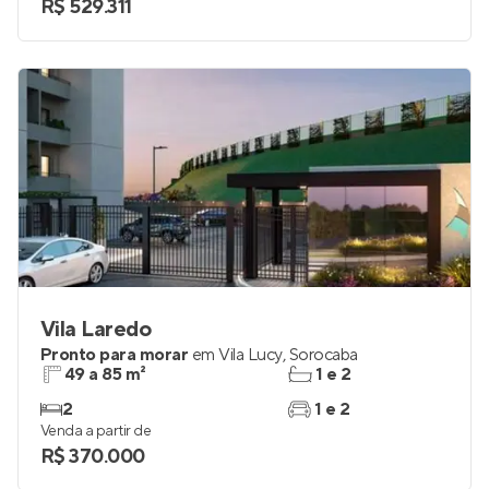
R$ 529.311
Vila Laredo
Pronto para morar
em
Vila Lucy
,
Sorocaba
49 a 85 m²
1 e 2
2
1 e 2
Venda a partir de
R$ 370.000