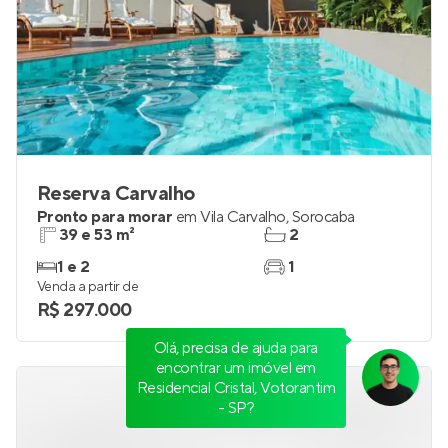
Reserva Carvalho
Pronto para morar
em
Vila Carvalho
,
Sorocaba
39 e 53 m²
2
1 e 2
1
Venda a partir de
R$ 297.000
Olá, precisa de ajuda para
encontrar um imóvel em
Residencial Cristal, Votorantim
- SP?