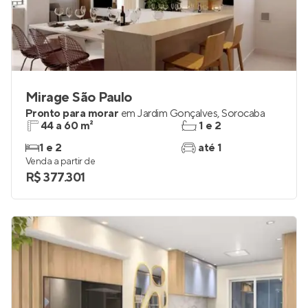
Mirage São Paulo
Pronto para morar
em
Jardim Gonçalves
,
Sorocaba
44 a 60 m²
1 e 2
1 e 2
até 1
Venda a partir de
R$ 377.301