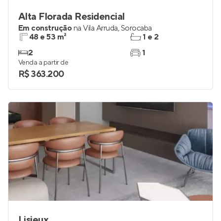
Alta Florada Residencial
Em construção
na
Vila Arruda
,
Sorocaba
48 e 53 m²
1 e 2
2
1
Venda a partir de
R$ 363.200
Lisieux