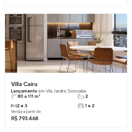
Villa Cairu
Lançamento
em
Vila Jardini
,
Sorocaba
80 a 111 m²
2
2 e 3
1 e 2
Venda a partir de
R$ 793.468