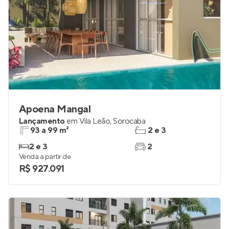
Apoena Mangal
Lançamento
em
Vila Leão
,
Sorocaba
93 a 99 m²
2 e 3
2 e 3
2
Venda a partir de
R$ 927.091