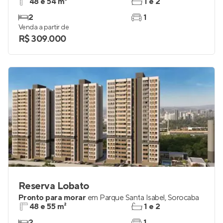
48 e 54 m²
1 e 2
2
1
Venda a partir de
R$ 309.000
Reserva Lobato
Pronto para morar
em
Parque Santa Isabel
,
Sorocaba
48 e 55 m²
1 e 2
2
1