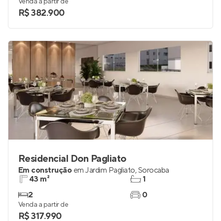
Venda a partir de
R$ 382.900
Residencial Don Pagliato
Em construção
em
Jardim Pagliato
,
Sorocaba
43 m²
1
2
0
Venda a partir de
R$ 317.990