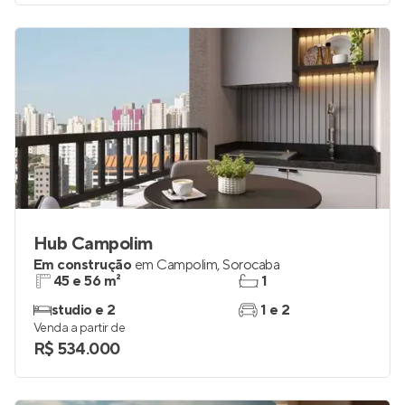
Hub Campolim
Em construção
em
Campolim
,
Sorocaba
45 e 56 m²
1
studio e 2
1 e 2
Venda a partir de
R$ 534.000