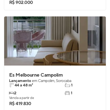
R$ 902.000
Es Melbourne Campolim
Lançamento
em
Campolim
,
Sorocaba
44 a 48 m²
1
2
1
Venda a partir de
R$ 419.830