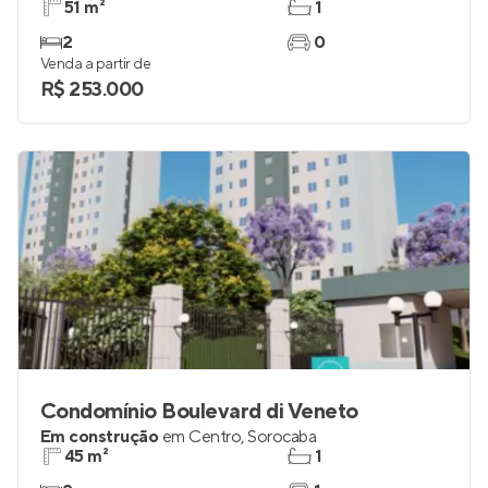
51 m²
1
2
0
Venda a partir de
R$ 253.000
Condomínio Boulevard di Veneto
Em construção
em
Centro
,
Sorocaba
45 m²
1