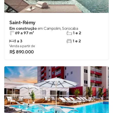
Saint-Rémy
Em construção
em
Campolim
,
Sorocaba
69 a 97 m²
1 e 2
1 a 3
1 e 2
Venda a partir de
R$ 890.000