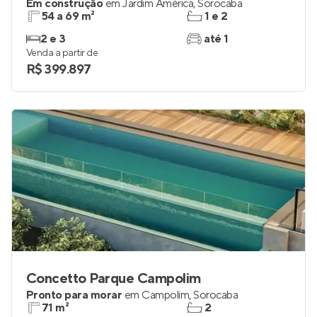
Em construção
em
Jardim América
,
Sorocaba
54 a 69 m²
1 e 2
2 e 3
até 1
Venda a partir de
R$ 399.897
Concetto Parque Campolim
Pronto para morar
em
Campolim
,
Sorocaba
71 m²
2