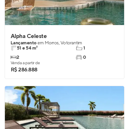
Alpha Celeste
Lançamento
em
Morros
,
Votorantim
51 e 54 m²
1
2
0
Venda a partir de
R$ 286.888