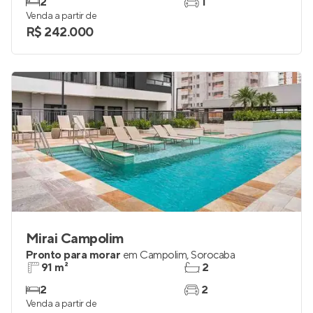
2
1
Venda a partir de
R$ 242.000
Mirai Campolim
Pronto para morar
em
Campolim
,
Sorocaba
91 m²
2
2
2
Venda a partir de