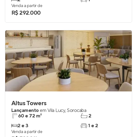
Venda a partir de
R$ 292.000
Altus Towers
Lançamento
em
Vila Lucy
,
Sorocaba
60 e 72 m²
2
2 e 3
1 e 2
Venda a partir de