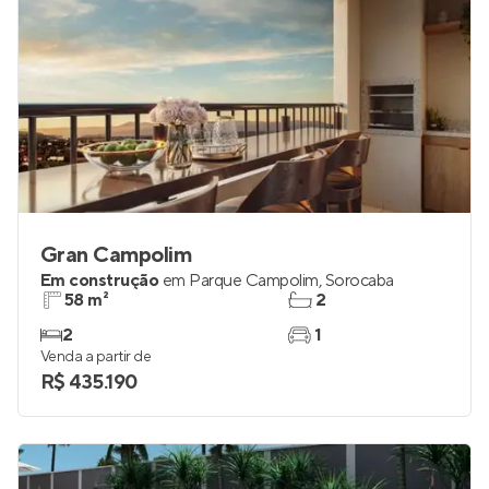
Gran Campolim
Em construção
em
Parque Campolim
,
Sorocaba
58 m²
2
2
1
Venda a partir de
R$ 435.190