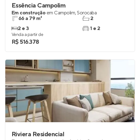
Essência Campolim
Em construção
em
Campolim
,
Sorocaba
66 a 79 m²
2
2 e 3
1 e 2
Venda a partir de
R$ 516.378
Riviera Residencial