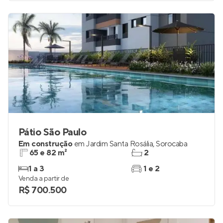
Pátio São Paulo
Em construção
em
Jardim Santa Rosália
,
Sorocaba
65 e 82 m²
2
1 a 3
1 e 2
Venda a partir de
R$ 700.500