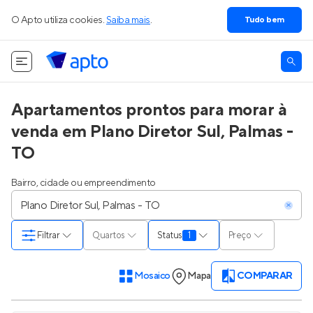
O Apto utiliza cookies.
Saiba mais
.
Tudo bem
Apartamentos prontos para morar à
venda em Plano Diretor Sul, Palmas -
TO
Bairro, cidade ou empreendimento
Filtrar
Quartos
Status
1
Preço
Mosaico
Mapa
COMPARAR