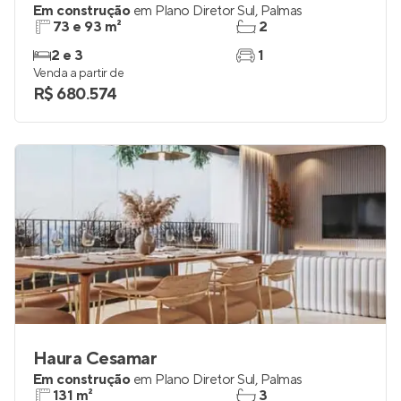
Em construção
em
Plano Diretor Sul
,
Palmas
73 e 93 m²
2
2 e 3
1
Venda a partir de
R$ 680.574
Haura Cesamar
Em construção
em
Plano Diretor Sul
,
Palmas
131 m²
3