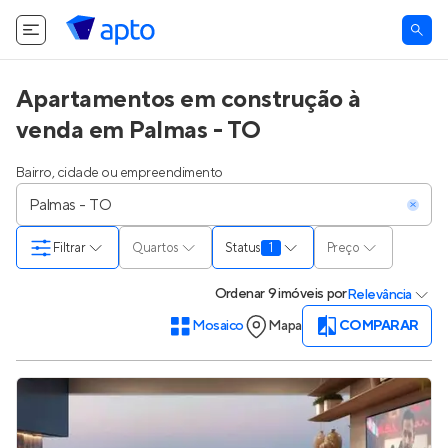
Apartamentos em construção à
venda em Palmas - TO
Bairro, cidade ou empreendimento
Filtrar
Quartos
Status
1
Preço
Ordenar
9 imóveis
por
Relevância
Mosaico
Mapa
COMPARAR