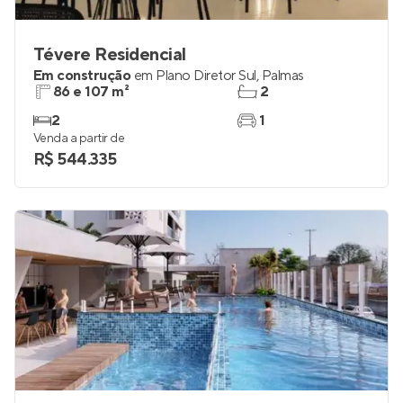
Tévere Residencial
Em construção
em
Plano Diretor Sul
,
Palmas
86 e 107 m²
2
2
1
Venda a partir de
R$ 544.335