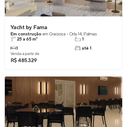
Yacht by Fama
Em construção
em
Graciosa - Orla 14
,
Palmas
25 a 65 m²
1
1
até 1
Venda a partir de
R$ 485.329