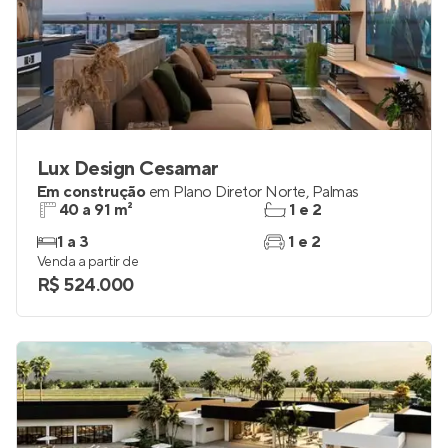
Lux Design Cesamar
Em construção
em
Plano Diretor Norte
,
Palmas
40 a 91 m²
1 e 2
1 a 3
1 e 2
Venda a partir de
R$ 524.000