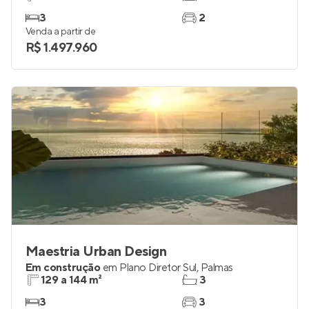
3
2
Venda a partir de
R$ 1.497.960
Maestria Urban Design
Em construção
em
Plano Diretor Sul
,
Palmas
129 a 144 m²
3
3
3