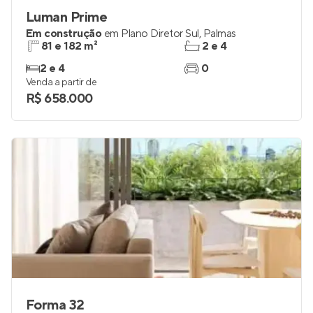
Luman Prime
Em construção
em
Plano Diretor Sul
,
Palmas
81 e 182 m²
2 e 4
2 e 4
0
Venda a partir de
R$ 658.000
Forma 32