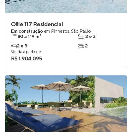
Oliie 117 Residencial
Em construção
em
Pinheiros
,
São Paulo
80 a 119 m²
2 e 3
2 e 3
2
Venda a partir de
R$ 1.904.095