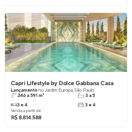
Capri Lifestyle by Dolce Gabbana Casa
Lançamento
no
Jardim Europa
,
São Paulo
246 a 591 m²
3 a 5
3 e 4
3 e 4
Venda a partir de
R$ 8.814.588