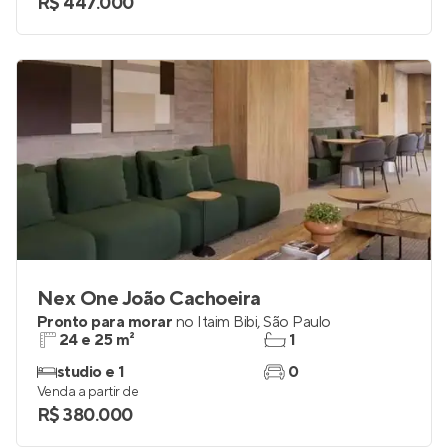
R$ 447.000
Nex One João Cachoeira
Pronto para morar
no
Itaim Bibi
,
São Paulo
24 e 25 m²
1
studio e 1
0
Venda a partir de
R$ 380.000