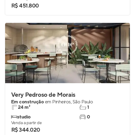
R$ 451.800
Very Pedroso de Morais
Em construção
em
Pinheiros
,
São Paulo
24 m²
1
studio
0
Venda a partir de
R$ 344.020