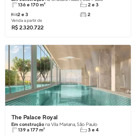
136 e 170 m²
2 e 3
2 e 3
2
Venda a partir de
R$ 2.320.722
The Palace Royal
Em construção
na
Vila Mariana
,
São Paulo
139 a 177 m²
3 e 4