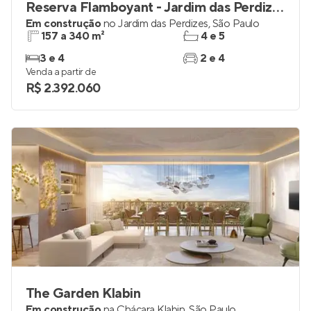
Reserva Flamboyant - Jardim das Perdizes
Em construção
no
Jardim das Perdizes
,
São Paulo
157 a 340 m²
4 e 5
3 e 4
2 e 4
Venda a partir de
R$ 2.392.060
The Garden Klabin
Em construção
na
Chácara Klabin
,
São Paulo