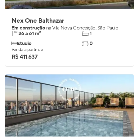
Nex One Balthazar
Em construção
na
Vila Nova Conceição
,
São Paulo
26 a 61 m²
1
studio
0
Venda a partir de
R$ 411.637