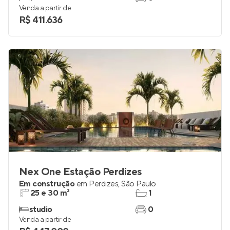
Venda a partir de
R$ 411.636
Nex One Estação Perdizes
Em construção
em
Perdizes
,
São Paulo
25 e 30 m²
1
studio
0
Venda a partir de