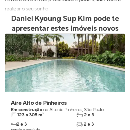
realizar o seu sonho.
Daniel Kyoung Sup Kim
pode te
apresentar estes imóveis novos
Aire Alto de Pinheiros
Em construção
no
Alto de Pinheiros
,
São Paulo
123 a 305 m²
2 e 3
2 e 3
2 e 3