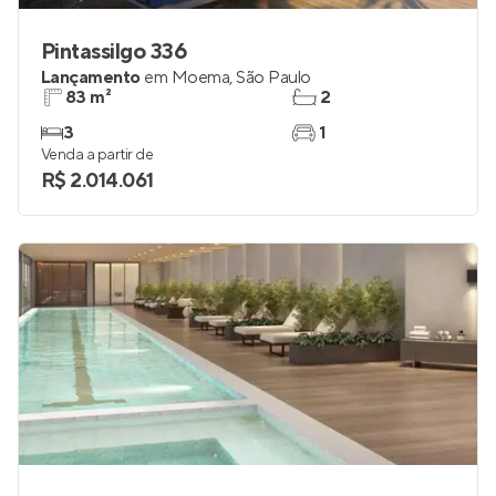
Pintassilgo 336
Lançamento
em
Moema
,
São Paulo
83 m²
2
3
1
Venda a partir de
R$ 2.014.061