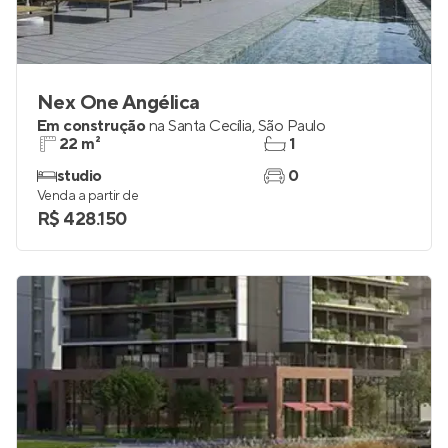
Nex One Angélica
Em construção
na
Santa Cecília
,
São Paulo
22 m²
1
studio
0
Venda a partir de
R$ 428.150