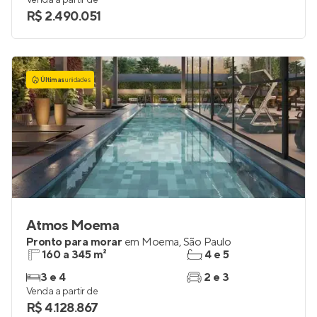
Venda a partir de
R$ 2.490.051
Últimas
unidades
Atmos Moema
Pronto para morar
em
Moema
,
São Paulo
160 a 345 m²
4 e 5
3 e 4
2 e 3
Venda a partir de
R$ 4.128.867