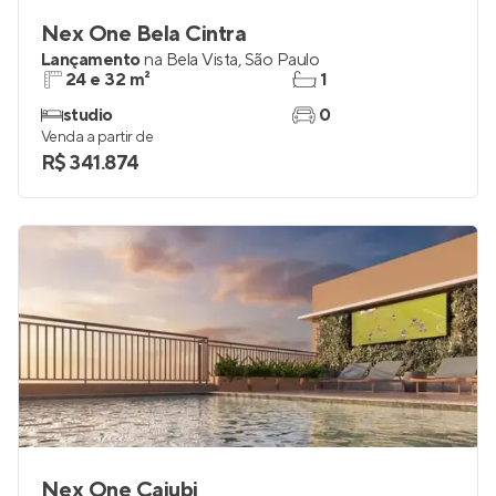
Nex One Bela Cintra
Lançamento
na
Bela Vista
,
São Paulo
24 e 32 m²
1
studio
0
Venda a partir de
R$ 341.874
Nex One Caiubi