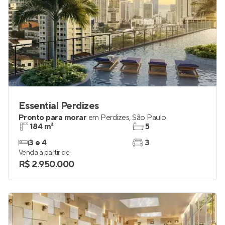
Essential Perdizes
Pronto para morar
em
Perdizes
,
São Paulo
184 m²
5
3 e 4
3
Venda a partir de
R$ 2.950.000