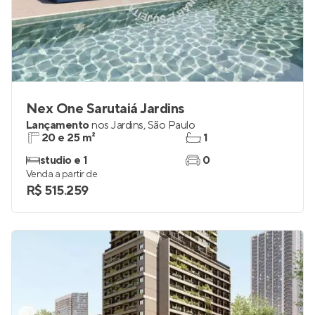
Nex One Sarutaiá Jardins
Lançamento
nos
Jardins
,
São Paulo
20 e 25 m²
1
studio e 1
0
Venda a partir de
R$ 515.259