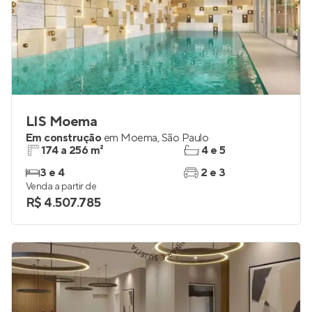
LIS Moema
Em construção
em
Moema
,
São Paulo
174 a 256 m²
4 e 5
3 e 4
2 e 3
Venda a partir de
R$ 4.507.785