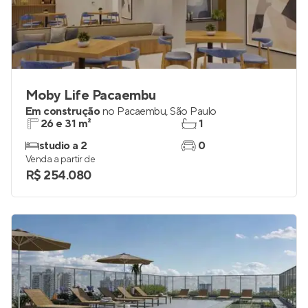
Moby Life Pacaembu
Em construção
no
Pacaembu
,
São Paulo
26 e 31 m²
1
studio a 2
0
Venda a partir de
R$ 254.080