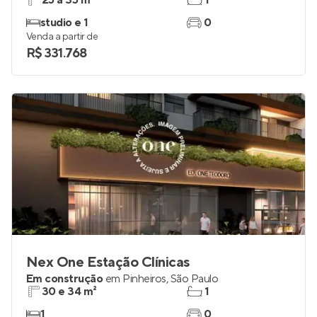
25 a 35 m²
1
studio e 1
0
Venda a partir de
R$ 331.768
Nex One Estação Clínicas
Em construção
em
Pinheiros
,
São Paulo
30 e 34 m²
1
1
0