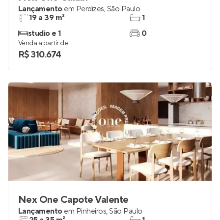
Lançamento
em
Perdizes
,
São Paulo
19 a 39 m²
1
studio e 1
0
Venda a partir de
R$ 310.674
Nex One Capote Valente
Lançamento
em
Pinheiros
,
São Paulo