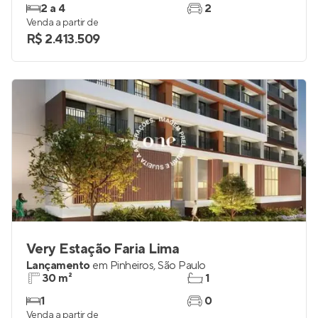
2 a 4
2
Venda a partir de
R$ 2.413.509
Very Estação Faria Lima
Lançamento
em
Pinheiros
,
São Paulo
30 m²
1
1
0
Venda a partir de