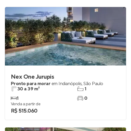
Nex One Jurupis
Pronto para morar
em
Indianópolis
,
São Paulo
30 a 39 m²
1
1
0
Venda a partir de
R$ 515.060