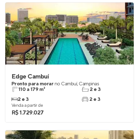
Edge Cambuí
Pronto para morar
no
Cambuí
,
Campinas
110 a 179 m²
2 e 3
2 e 3
2 e 3
Venda a partir de
R$ 1.729.027