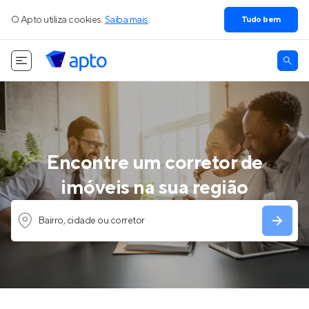
O Apto utiliza cookies.
Saiba mais
.
Tudo bem
Encontre um corretor de
imóveis na sua região
Bairro, cidade ou corretor