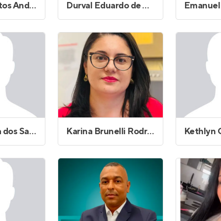
Ciro dos Santos Andrade
Durval Eduardo de Araújo
José Ferreira dos Santos
Karina Brunelli Rodrigues da Silva