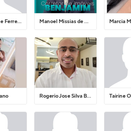
Luis Henrique Ferreira Lopes
Manoel Missias de Oliveira Filho
iano
Rogerio Jose Silva Borges
Tairine O