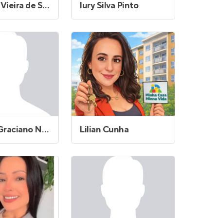
Emanuel Vieira de Souza
Iury Silva Pinto
Kethlyn Graciano Nascimento
Lilian Cunha