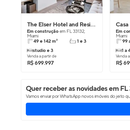
The Elser Hotel and Residences
Casa 
Em construção
em
FL 33132
,
Em co
Miami
Miami
49 e 142 m²
1 e 3
99 
studio e 3
1 a 
Venda a partir de
Venda a 
R$ 699.997
R$ 69
Quer receber as novidades
em FL 
Vamos enviar por WhatsApp novos imóveis do jeito qu