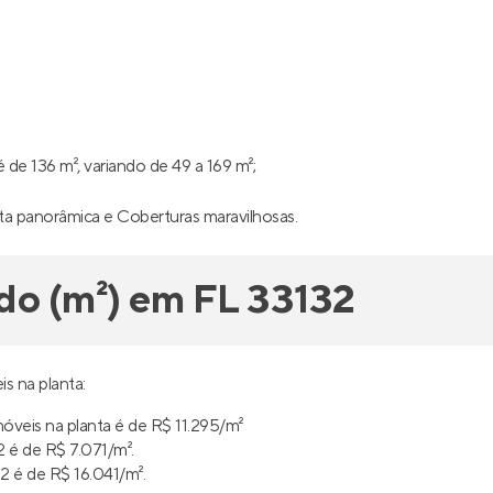
de 136 m², variando de 49 a 169 m²;
ista panorâmica e Coberturas maravilhosas.
do (m²) em FL 33132
s na planta:
óveis na planta é de R$ 11.295/m²
 é de R$ 7.071/m².
 é de R$ 16.041/m².