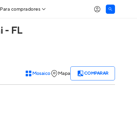
Para compradores
 - FL
Buscar um imóvel novo
Meu perfil
Calcule seu Poder de Compra
Imóveis Visualizados
Comprar x Alugar
Imóveis Contatados
Mosaico
Mapa
COMPARAR
Correção do INCC
Clientes
Entrar no Apto
Simulador de Financiamento
Encontre um corretor
Entrar no Apto