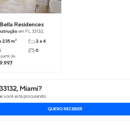
Entrar no Apto
Bella Residences
nstrução
em
FL 33132
,
a 235 m²
2 a 4
4
0
partir de
9.997
33132, Miami
?
e você está procurando.
QUERO RECEBER