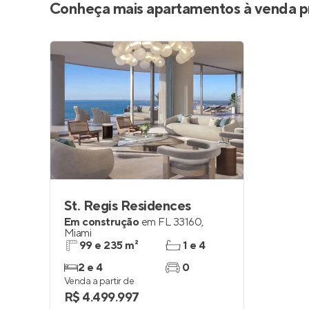
Conheça mais apartamentos à venda p
St. Regis Residences
Em construção
em
FL 33160
,
Miami
99 e 235 m²
1 e 4
2 e 4
0
Venda a partir de
R$ 4.499.997