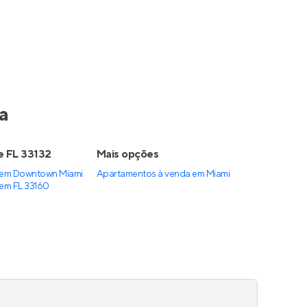
a
e FL 33132
Mais opções
 em Downtown Miami
Apartamentos à venda
em
Miami
em FL 33160