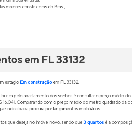
uem uma boa entrada;
s maiores construtoras do Brasil;
entos em FL 33132
em estágio
Em construção
em FL 33132.
ua busca pelo apartamento dos sonhos é consultar o preço médio d
 R$ 16.041. Comparando com o preço médio do metro quadrado da c
ue indica baixa procura por lançamentos imobiliários.
tos que deseja no imóvel novo, sendo que
3 quartos
é a composiçã