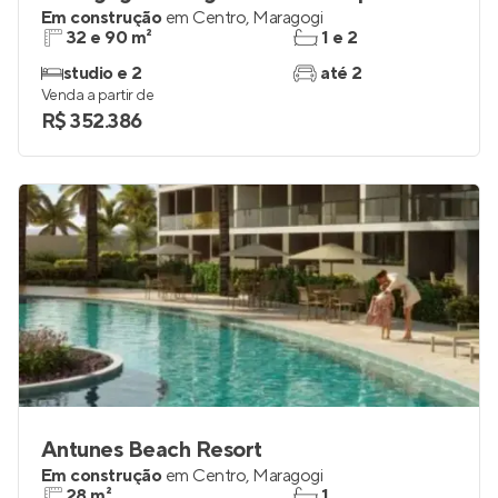
Em construção
em
Centro
,
Maragogi
32 e 90 m²
1 e 2
studio e 2
até 2
Venda a partir de
R$ 352.386
Antunes Beach Resort
Em construção
em
Centro
,
Maragogi
28 m²
1