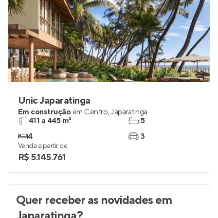
Unic Japaratinga
Em construção
em
Centro
,
Japaratinga
411 a 445 m²
5
4
3
Venda a partir de
R$ 5.145.761
Quer receber as novidades
em
Japaratinga
?