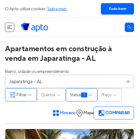
O Apto utiliza cookies.
Saiba mais
.
Tudo bem
Apartamentos em construção à
venda em Japaratinga - AL
Bairro, cidade ou empreendimento
Filtrar
Quartos
Status
1
Preço
Mosaico
Mapa
COMPARAR