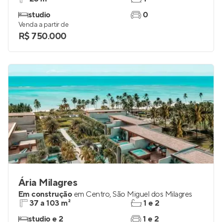
studio
0
Venda a partir de
R$ 750.000
Ária Milagres
Em construção
em
Centro
,
São Miguel dos Milagres
37 a 103 m²
1 e 2
studio e 2
1 e 2