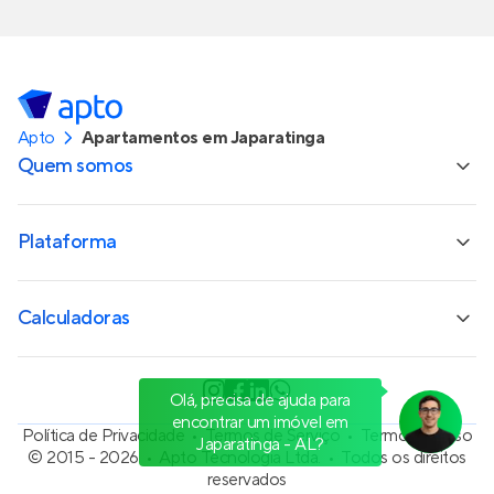
Apto
Apartamentos em Japaratinga
Quem somos
Plataforma
Calculadoras
Olá, precisa de ajuda para
encontrar um imóvel em
Política de Privacidade
Termos de Serviço
Termos de Uso
Japaratinga - AL?
© 2015 - 2026
Apto Tecnologia Ltda.
Todos os direitos
reservados