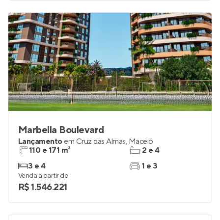
Marbella Boulevard
Lançamento
em
Cruz das Almas
,
Maceió
110 e 171 m²
2 e 4
3 e 4
1 e 3
Venda a partir de
R$ 1.546.221