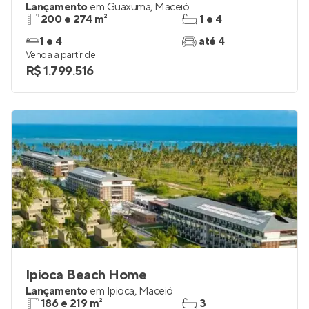
Lançamento
em
Guaxuma
,
Maceió
200 e 274 m²
1 e 4
1 e 4
até 4
Venda a partir de
R$ 1.799.516
Ipioca Beach Home
Lançamento
em
Ipioca
,
Maceió
186 e 219 m²
3