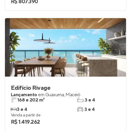
R$ 807.390
Edifício Rivage
Lançamento
em
Guaxuma
,
Maceió
168 e 202 m²
3 e 4
3 e 4
3 e 4
Venda a partir de
R$ 1.419.262