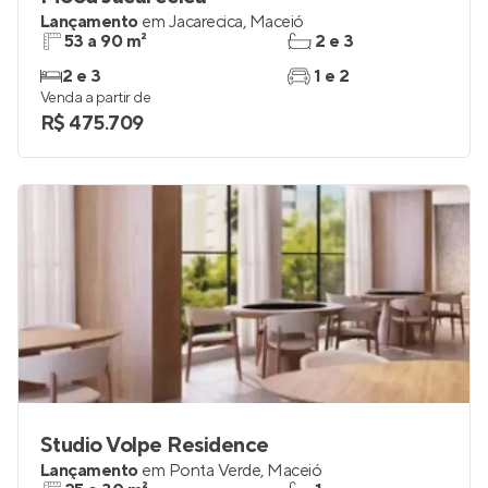
Lançamento
em
Jacarecica
,
Maceió
53 a 90 m²
2 e 3
2 e 3
1 e 2
Venda a partir de
R$ 475.709
Studio Volpe Residence
Lançamento
em
Ponta Verde
,
Maceió