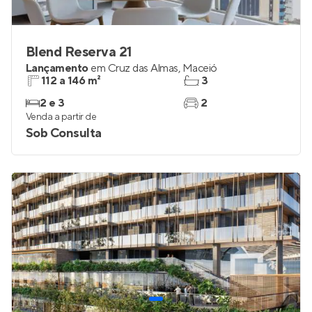
Blend Reserva 21
Lançamento
em
Cruz das Almas
,
Maceió
112 a 146 m²
3
2 e 3
2
Venda a partir de
Sob Consulta