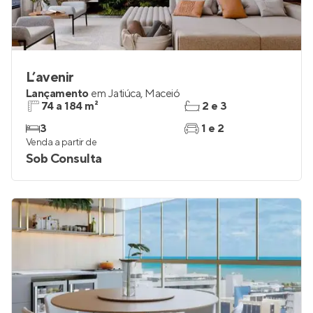
L’avenir
Lançamento
em
Jatiúca
,
Maceió
74 a 184 m²
2 e 3
3
1 e 2
Venda a partir de
Sob Consulta