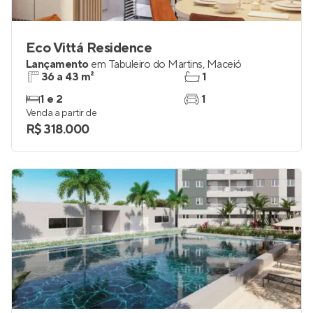
Eco Vittá Residence
Lançamento
em
Tabuleiro do Martins
,
Maceió
36 a 43 m²
1
1 e 2
1
Venda a partir de
R$ 318.000