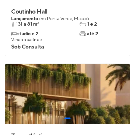
Coutinho Hall
Lançamento
em
Ponta Verde
,
Maceió
31 a 81 m²
1 e 2
studio e 2
até 2
Venda a partir de
Sob Consulta