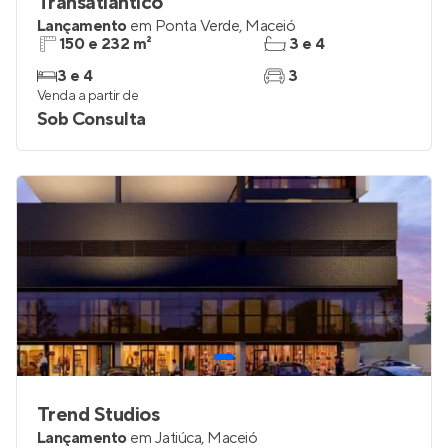
Transatlântico
Lançamento
em
Ponta Verde
,
Maceió
150 e 232 m²
3 e 4
3 e 4
3
Venda a partir de
Sob Consulta
Trend Studios
Lançamento
em
Jatiúca
,
Maceió