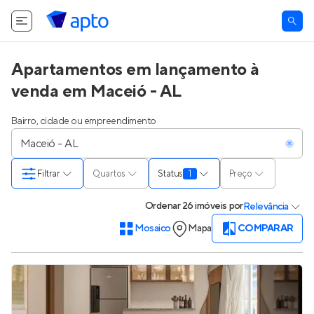
Apartamentos em lançamento à
venda em Maceió - AL
Bairro, cidade ou empreendimento
Filtrar
Quartos
Status
1
Preço
Ordenar
26 imóveis
por
Relevância
Mosaico
Mapa
COMPARAR