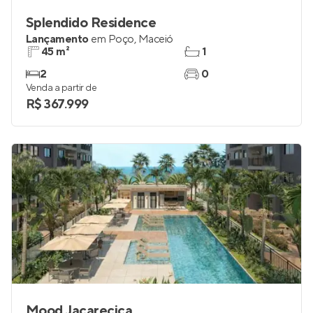
Splendido Residence
Lançamento
em
Poço
,
Maceió
45 m²
1
2
0
Venda a partir de
R$ 367.999
Mood Jacarecica