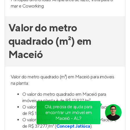
mar e Coworking.
Valor do metro
quadrado (m²) em
Maceió
Valor do metro quadrado (m²) em Maceió para imóveis
na planta:
O valor do metro quadrado em Maceió para
imóveis na planta é de R$ 12.927/m²
Olá, precisa de ajuda para
O valor mínimo do metro quadrado em Maceió é
encontrar um imóvel em
de R$ 1.200/m² (
Green Park
).
Maceió - AL?
O valor máximo do metro quadrado em Maceió é
de R$ 37.277/m² (
Concept Jatiúca
).