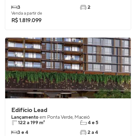
3
2
Venda a partir de
R$ 1.819.099
Edifício Lead
Lançamento
em
Ponta Verde
,
Maceió
122 a 199 m²
4 e 5
3 e 4
2 a 4