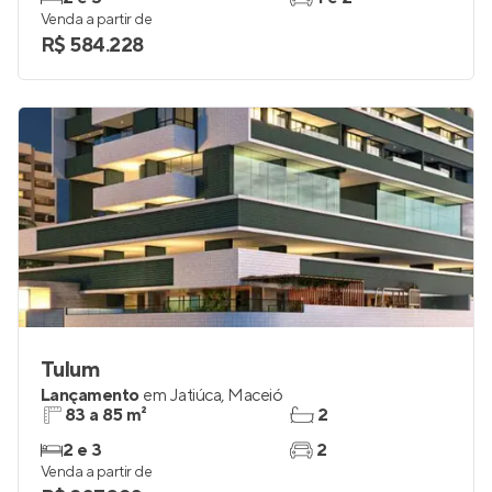
Venda a partir de
R$ 584.228
Tulum
Lançamento
em
Jatiúca
,
Maceió
83 a 85 m²
2
2 e 3
2
Venda a partir de