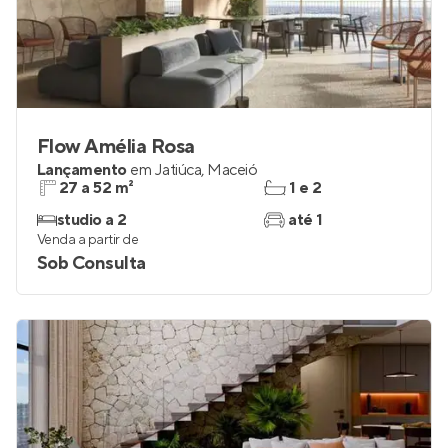
Flow Amélia Rosa
Lançamento
em
Jatiúca
,
Maceió
27 a 52 m²
1 e 2
studio a 2
até 1
Venda a partir de
Sob Consulta