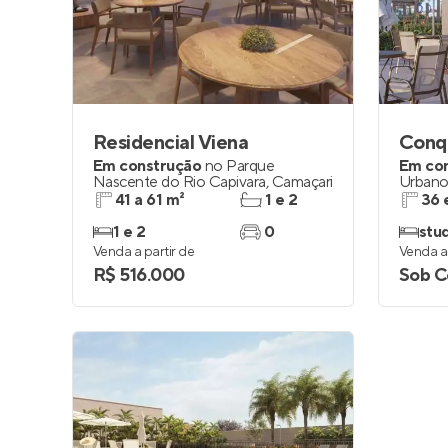
Entrar no Pa
Residencial Viena
Conqu
Em construção
no
Parque
Em co
Nascente do Rio Capivara
,
Camaçari
Urban
41 a 61 m²
1 e 2
36 
1 e 2
0
stud
Venda a partir de
Venda a 
R$ 516.000
Sob C