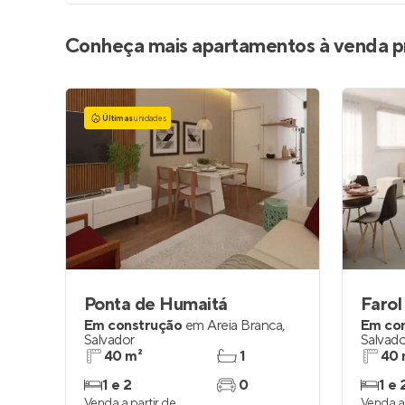
Conheça mais apartamentos à venda p
Últimas
unidades
Ponta de Humaitá
Farol
Em construção
em
Areia Branca
,
Em co
Salvador
Salvado
40 m²
1
40 
1 e 2
0
1 e 
Venda a partir de
Venda a 