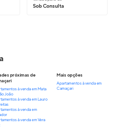
Sob Consulta
a
ades próximas de
Mais opções
açari
Apartamentos à venda
em
Camaçari
tamentos à venda em Mata
ão João
tamentos à venda em Lauro
reitas
tamentos à venda em
ador
tamentos à venda em Vera
z