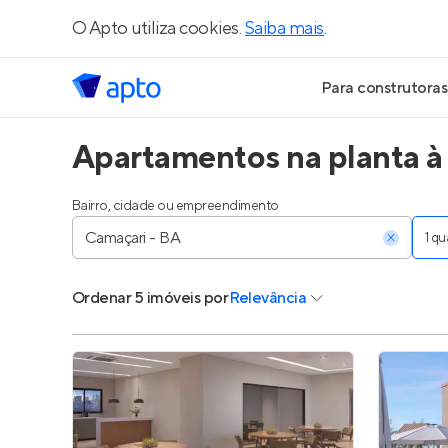
O Apto utiliza cookies.
Saiba mais
.
Para construtoras
Apartamentos na planta à
Geração de Le
Geração de Vis
Bairro, cidade ou empreendimento
1 q
Geração de Ve
Ordenar
5 imóveis
por
Relevância
Maiores Const
Parcerias Imobi
Anunciar Imóve