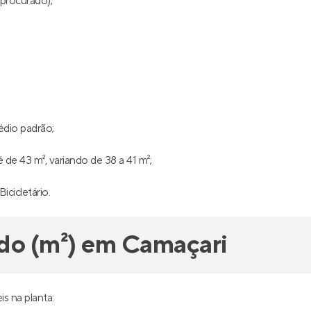
 procurado);
édio padrão;
de 43 m², variando de 38 a 41 m²;
Bicicletário.
do (m²) em Camaçari
s na planta: