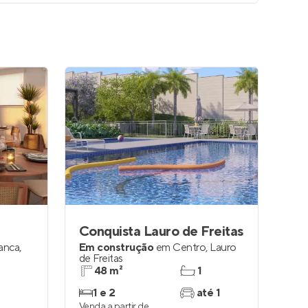
Conquista Lauro de Freitas
ranca
,
Em construção
em
Centro
,
Lauro
de Freitas
48 m²
1
1 e 2
até 1
Venda a partir de