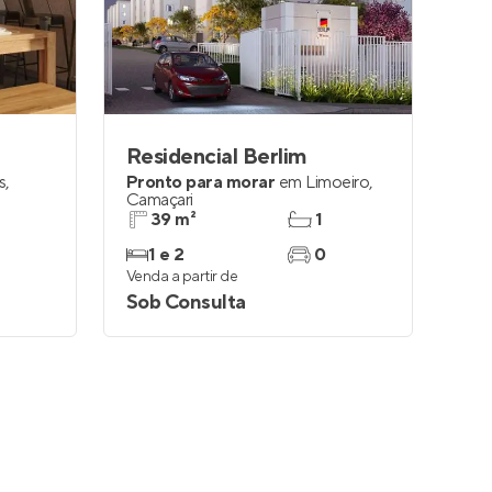
Entrar no Apto
Residencial Berlim
s
,
Pronto para morar
em
Limoeiro
,
Camaçari
39 m²
1
1 e 2
0
Venda a partir de
Sob Consulta