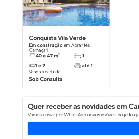
Conquista Vila Verde
Em construção
em
Abrantes
,
Camaçari
40 e 47 m²
1
1 e 2
até 1
Venda a partir de
Sob Consulta
Quer receber as novidades
em Ca
Vamos enviar por WhatsApp novos imóveis do jeito qu