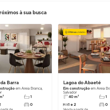
róximos à sua busca
Últimas
unidades
 da Barra
Lagoa do Abaeté
nstrução
em
Areia Branca
,
Em construção
em
Areia B
r
Salvador
m²
1
40 m²
1
2
0
1 e 2
0
partir de
Venda a partir de