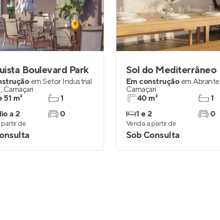
inel de Clientes
Entrar no Painel de Clientes
Entrar no Apto
ista Boulevard Park
Sol do Mediterrâneo
nstrução
em
Setor Industrial
Em construção
em
Abrante
o
,
Camaçari
Camaçari
e 51 m²
1
40 m²
1
io a 2
0
1 e 2
0
partir de
Venda a partir de
onsulta
Sob Consulta