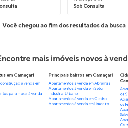
onsulta
Sob Consulta
Você chegou ao fim dos resultados da busca
Encontre mais imóveis novos à vend
tus em Camaçari
Principais bairros em Camaçari
Cid
Cam
construção à venda em
Apartamentos à venda em Abrantes
Apartamentos à venda em Setor
Apar
ntos para morar à venda
Industrial Urbano
de S
Apartamentos à venda em Centro
Apar
Apartamentos à venda em Limoeiro
de F
Apar
Salv
Apar
Cru