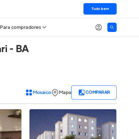
Tudo bem
Para compradores
ri - BA
Buscar um imóvel novo
Meu perfil
Calcule seu Poder de Compra
Imóveis Visualizados
Comprar x Alugar
Imóveis Contatados
Mosaico
Mapa
COMPARAR
Correção do INCC
Clientes
Entrar no Apto
Simulador de Financiamento
Encontre um corretor