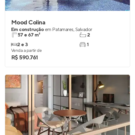
Mood Colina
Em construção
em
Patamares
,
Salvador
57 e 67 m²
2
2 e 3
1
Venda a partir de
R$ 590.761