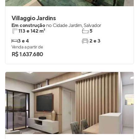
Villaggio Jardins
Em construção
no
Cidade Jardim
,
Salvador
113 e 142 m²
5
3 e 4
2 e 3
Venda a partir de
R$ 1.637.680