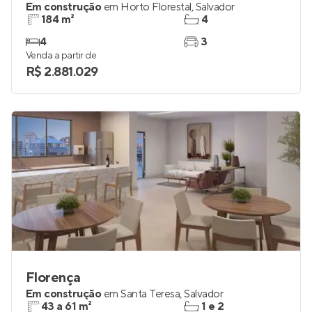
Em construção
em
Horto Florestal
,
Salvador
184 m²
4
4
3
Venda a partir de
R$ 2.881.029
Florença
Em construção
em
Santa Teresa
,
Salvador
43 a 61 m²
1 e 2