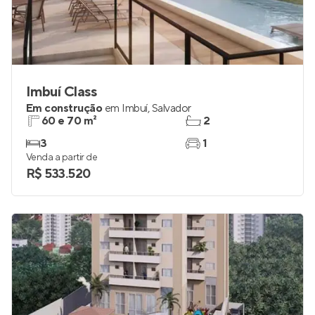
Imbuí Class
Em construção
em
Imbuí
,
Salvador
60 e 70 m²
2
3
1
Venda a partir de
R$ 533.520