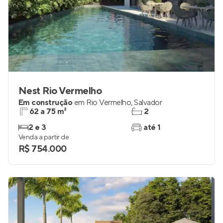
Nest Rio Vermelho
Em construção
em
Rio Vermelho
,
Salvador
62 a 75 m²
2
2 e 3
até 1
Venda a partir de
R$ 754.000