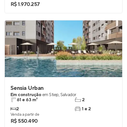
R$ 1.970.257
Sensia Urban
Em construção
em
Stiep
,
Salvador
61 e 63 m²
2
2
1 e 2
Venda a partir de
R$ 550.490