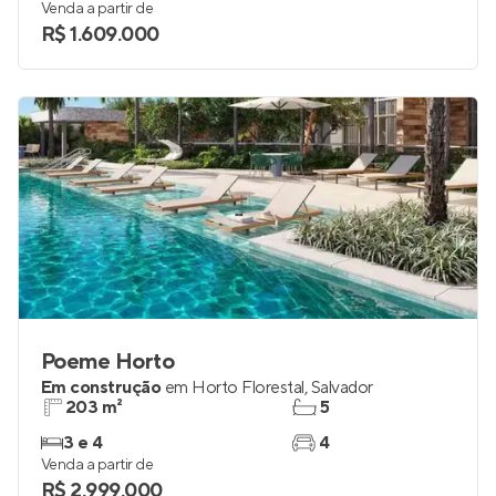
Venda a partir de
R$ 1.609.000
Poeme Horto
Em construção
em
Horto Florestal
,
Salvador
203 m²
5
3 e 4
4
Venda a partir de
R$ 2.999.000