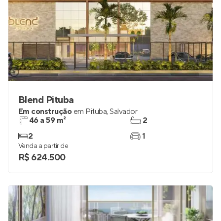
Blend Pituba
Em construção
em
Pituba
,
Salvador
46 a 59 m²
2
2
1
Venda a partir de
R$ 624.500