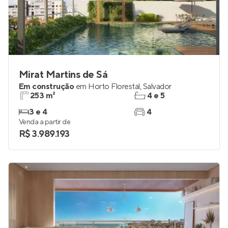
Mirat Martins de Sá
Em construção
em
Horto Florestal
,
Salvador
253 m²
4 e 5
3 e 4
4
Venda a partir de
R$ 3.989.193