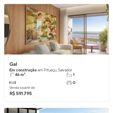
Gal
Em construção
em
Pituaçu
,
Salvador
46 m²
1
1
0
Venda a partir de
R$ 591.795