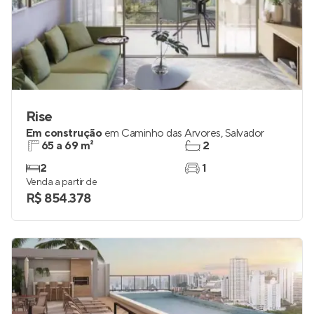
Rise
Em construção
em
Caminho das Árvores
,
Salvador
65 a 69 m²
2
2
1
Venda a partir de
R$ 854.378