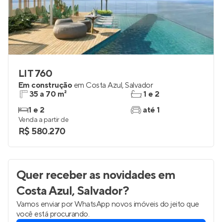
LIT 760
Em construção
em
Costa Azul
,
Salvador
35 a 70 m²
1 e 2
1 e 2
até 1
Venda a partir de
R$ 580.270
Quer receber as novidades
em
Costa Azul, Salvador
?
Vamos enviar por WhatsApp novos imóveis do jeito que
você está procurando.