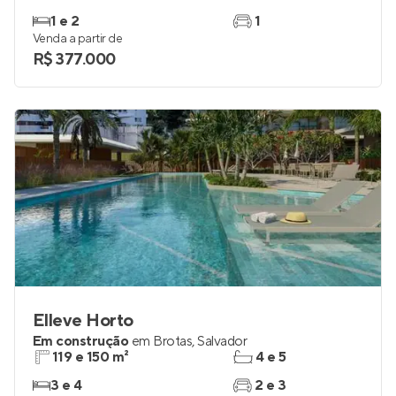
1 e 2
1
Venda a partir de
R$ 377.000
Elleve Horto
Em construção
em
Brotas
,
Salvador
119 e 150 m²
4 e 5
3 e 4
2 e 3