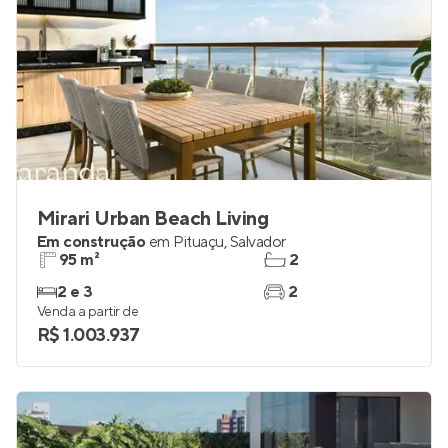
Mirari Urban Beach Living
Em construção
em
Pituaçu
,
Salvador
95 m²
2
2 e 3
2
Venda a partir de
R$ 1.003.937