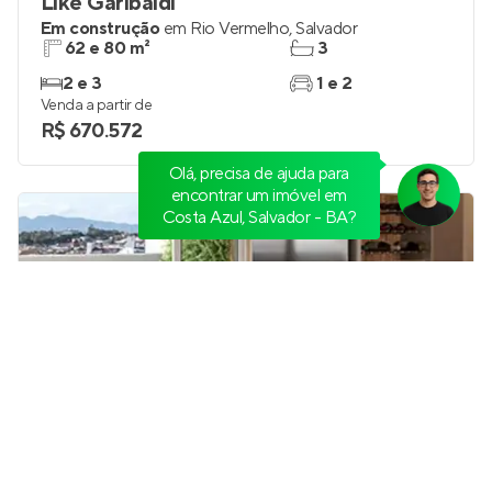
Like Garibaldi
Em construção
em
Rio Vermelho
,
Salvador
62 e 80 m²
3
2 e 3
1 e 2
Venda a partir de
R$ 670.572
Olá, precisa de ajuda para
encontrar um imóvel em
Costa Azul, Salvador - BA?
Vivver Exclusive
Em construção
em
Novo Horizonte
,
Salvador