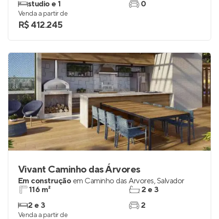
studio e 1
0
Venda a partir de
R$ 412.245
Vivant Caminho das Árvores
Em construção
em
Caminho das Árvores
,
Salvador
116 m²
2 e 3
2 e 3
2
Venda a partir de