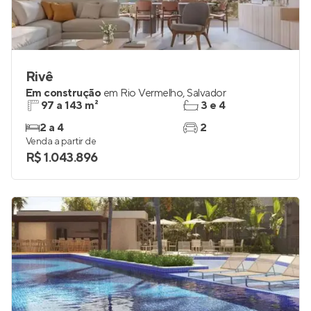
Rivê
Em construção
em
Rio Vermelho
,
Salvador
97 a 143 m²
3 e 4
2 a 4
2
Venda a partir de
R$ 1.043.896