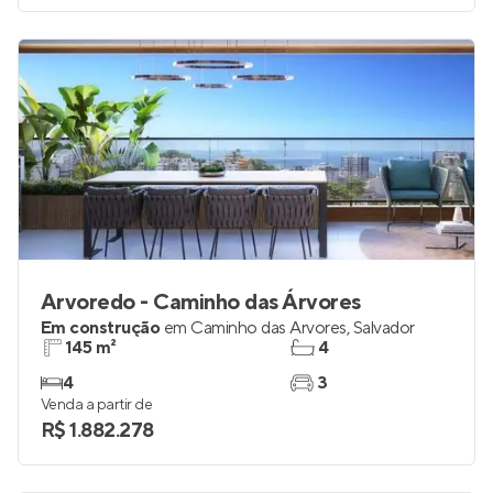
Arvoredo - Caminho das Árvores
Em construção
em
Caminho das Árvores
,
Salvador
145 m²
4
4
3
Venda a partir de
R$ 1.882.278