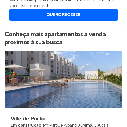
Vamos enviar por WhatsApp novos imóveis do jeito que
você está procurando.
QUERO RECEBER
Conheça mais apartamentos à venda
próximos à sua busca
Ville de Porto
Em construção
em
Parque Albano Jurema
,
Caucaia