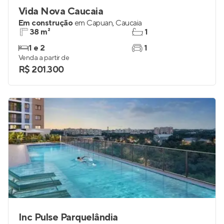
Vida Nova Caucaia
Em construção
em
Capuan
,
Caucaia
38 m²
1
1 e 2
1
Venda a partir de
R$ 201.300
Inc Pulse Parquelândia