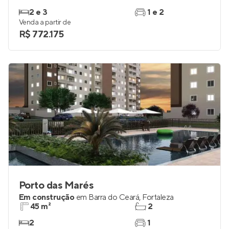
2 e 3
1 e 2
Venda a partir de
R$ 772.175
Porto das Marés
Em construção
em
Barra do Ceará
,
Fortaleza
45 m²
2
2
1