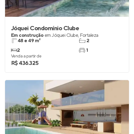
Jóquei Condomínio Clube
Em construção
em
Jóquei Clube
,
Fortaleza
48 e 49 m²
2
2
1
Venda a partir de
R$ 436.325