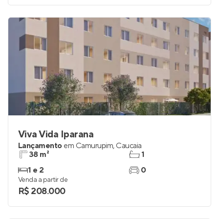
Viva Vida Iparana
Lançamento
em
Camurupim
,
Caucaia
38 m²
1
1 e 2
0
Venda a partir de
R$ 208.000