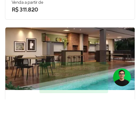
Venda a partir de
R$ 311.820
Olá, precisa de ajuda para
encontrar um imóvel em
Parque Potira Jurema,
Caucaia - CE?
M.Lar Kennedy
Em construção
em
Presidente Kennedy
,
Fortaleza
50 a 76 m²
2
2 e 3
1
Venda a partir de
R$ 389.409