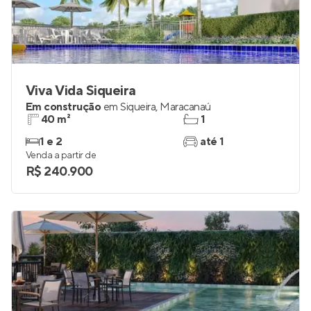
Viva Vida Siqueira
Em construção
em
Siqueira
,
Maracanaú
40 m²
1
1 e 2
até 1
Venda a partir de
R$ 240.900