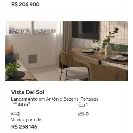
R$ 206.900
Vista Del Sol
Lançamento
em
Antônio Bezerra
,
Fortaleza
38 m²
1
2
0
Venda a partir de
R$ 258.146