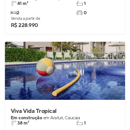
41 m²
1
2
0
Venda a partir de
R$ 228.990
Viva Vida Tropical
Em construção
em
Araturi
,
Caucaia
38 m²
1