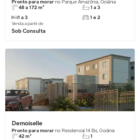
Pronto para morar
no
Parque Amazônia
,
Goiânia
48 a 172 m²
1 a 3
1 a 3
1 e 2
Venda a partir de
Sob Consulta
Demoiselle
Pronto para morar
no
Residencial 14 Bis
,
Goiânia
42 m²
1