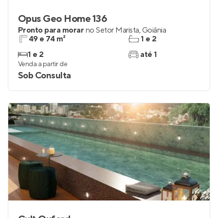
Opus Geo Home 136
Pronto para morar
no
Setor Marista
,
Goiânia
49 e 74 m²
1 e 2
1 e 2
até 1
Venda a partir de
Sob Consulta