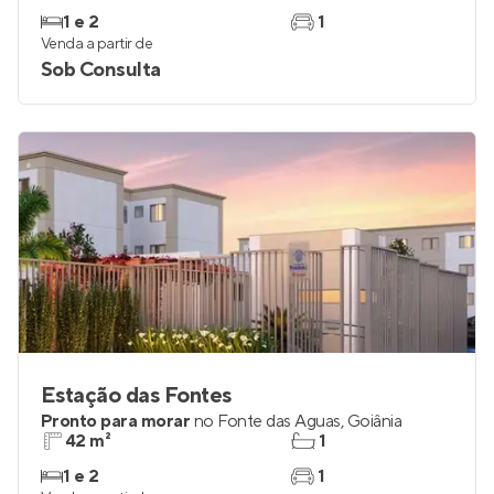
1 e 2
1
Venda a partir de
Sob Consulta
Estação das Fontes
Pronto para morar
no
Fonte das Águas
,
Goiânia
42 m²
1
1 e 2
1