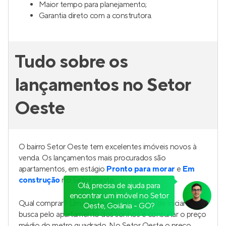
Maior tempo para planejamento;
Garantia direto com a construtora.
Tudo sobre os
lançamentos no Setor
Oeste
O bairro Setor Oeste tem excelentes imóveis novos à
venda. Os lançamentos mais procurados são
apartamentos, em estágio
Pronto para morar
e
Em
construção
no Setor Oeste.
Olá, precisa de ajuda para
encontrar um imóvel no Setor
Qual comprar? Uma das melhores formas de iniciar sua
Oeste, Goiânia - GO?
busca pelo apartamento dos sonhos é consultar o preço
médio do metro quadrado. No Setor Oeste o preço