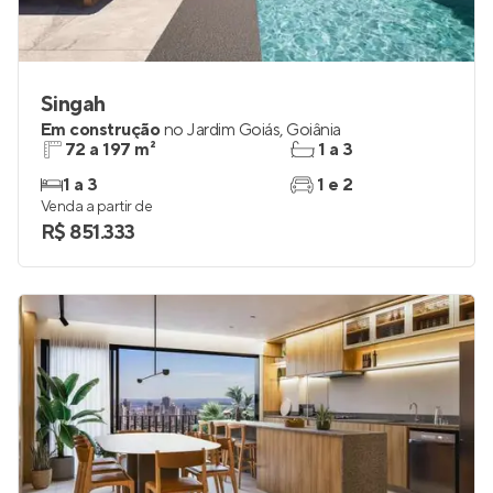
Singah
Em construção
no
Jardim Goiás
,
Goiânia
72 a 197 m²
1 a 3
1 a 3
1 e 2
Venda a partir de
R$ 851.333