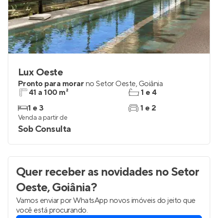
Lux Oeste
Pronto para morar
no
Setor Oeste
,
Goiânia
41 a 100 m²
1 e 4
1 e 3
1 e 2
Venda a partir de
Sob Consulta
Quer receber as novidades
no Setor
Oeste, Goiânia
?
Vamos enviar por WhatsApp novos imóveis do jeito que
você está procurando.