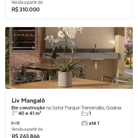
Venda a partir de
R$ 310.000
Liv Mangalô
Em construção
no
Setor Parque Tremendão
,
Goiânia
40 e 41 m²
1
1
até 1
Venda a partir de
R$ 263.866