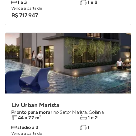
1 a 3
1 e 2
Venda a partir de
R$ 717.947
Liv Urban Marista
Pronto para morar
no
Setor Marista
,
Goiânia
44 a 77 m²
1 e 2
studio a 3
1
Venda a partir de