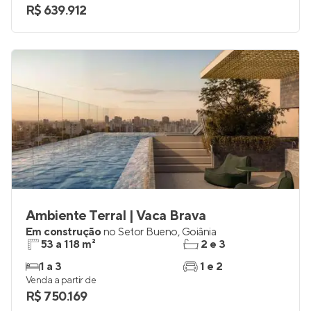
R$ 639.912
Ambiente Terral | Vaca Brava
Em construção
no
Setor Bueno
,
Goiânia
53 a 118 m²
2 e 3
1 a 3
1 e 2
Venda a partir de
R$ 750.169