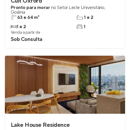
Cult Oxford
Pronto para morar
no
Setor Leste Universitário
,
Goiânia
63 e 64 m²
1 e 2
1 e 2
1
Venda a partir de
Sob Consulta
Lake House Residence