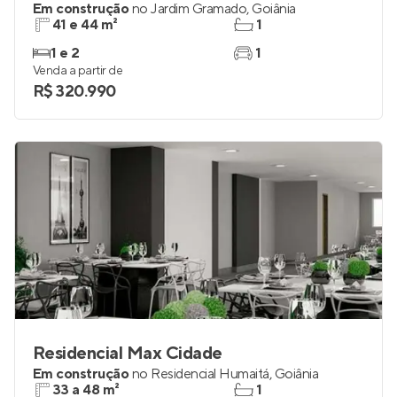
Em construção
no
Jardim Gramado
,
Goiânia
41 e 44 m²
1
1 e 2
1
Venda a partir de
R$ 320.990
Residencial Max Cidade
Em construção
no
Residencial Humaitá
,
Goiânia
33 a 48 m²
1