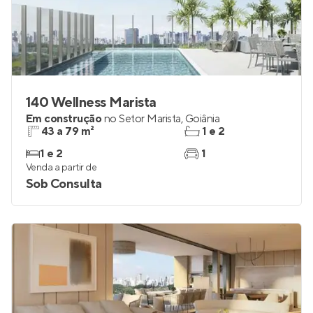
140 Wellness Marista
Em construção
no
Setor Marista
,
Goiânia
43 a 79 m²
1 e 2
1 e 2
1
Venda a partir de
Sob Consulta