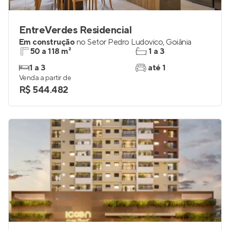
EntreVerdes Residencial
Em construção
no
Setor Pedro Ludovico
,
Goiânia
50 a 118 m²
1 a 3
1 a 3
até 1
Venda a partir de
R$ 544.482