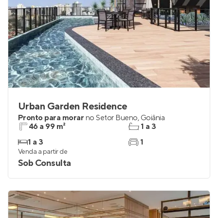
Urban Garden Residence
Pronto para morar
no
Setor Bueno
,
Goiânia
46 a 99 m²
1 a 3
1 a 3
1
Venda a partir de
Sob Consulta