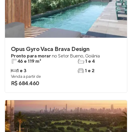
Opus Gyro Vaca Brava Design
Pronto para morar
no
Setor Bueno
,
Goiânia
46 e 119 m²
1 e 4
1 e 3
1 e 2
Venda a partir de
R$ 684.460