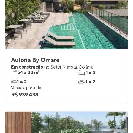
Autoria By Ornare
Em construção
no
Setor Marista
,
Goiânia
54 a 88 m²
1 e 2
1 e 2
1 e 2
Venda a partir de
R$ 939.438