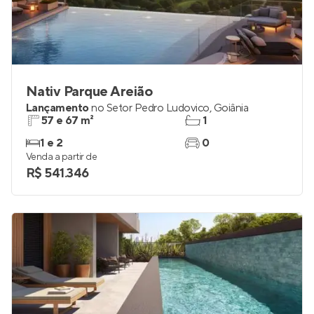
Nativ Parque Areião
Lançamento
no
Setor Pedro Ludovico
,
Goiânia
57 e 67 m²
1
1 e 2
0
Venda a partir de
R$ 541.346