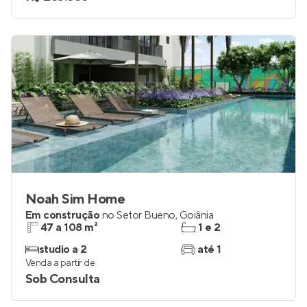
Noah Sim Home
Em construção
no
Setor Bueno
,
Goiânia
47 a 108 m²
1 e 2
studio a 2
até 1
Venda a partir de
Sob Consulta