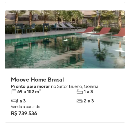
Moove Home Brasal
Pronto para morar
no
Setor Bueno
,
Goiânia
69 a 152 m²
1 a 3
1 a 3
2 e 3
Venda a partir de
R$ 739.536