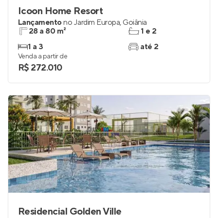
Icoon Home Resort
Lançamento
no
Jardim Europa
,
Goiânia
28 a 80 m²
1 e 2
1 a 3
até 2
Venda a partir de
R$ 272.010
Residencial Golden Ville