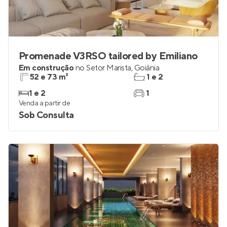
Promenade V3RSO tailored by Emiliano
Em construção
no
Setor Marista
,
Goiânia
52 e 73 m²
1 e 2
1 e 2
1
Venda a partir de
Sob Consulta