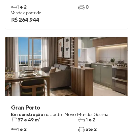
1 e 2
0
Venda a partir de
R$ 264.944
Gran Porto
Em construção
no
Jardim Novo Mundo
,
Goiânia
37 e 49 m²
1 e 2
1 e 2
até 2